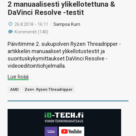
2 manuaalisesti ylikellotettuna &
DaVinci Resolve -testit
26.8.2018 - 16:11
/
Sampsa Kurri
Kommentit (140)
Päivitimme 2. sukupolven Ryzen Threadripper -
artikkeliin manuaaliset ylikellotustestit ja
suorituskykymittaukset DaVinci Resolve -
videoeditointiohjelmalla.
Lue lisää
AMD
Zen+. Ryzen Threadripper