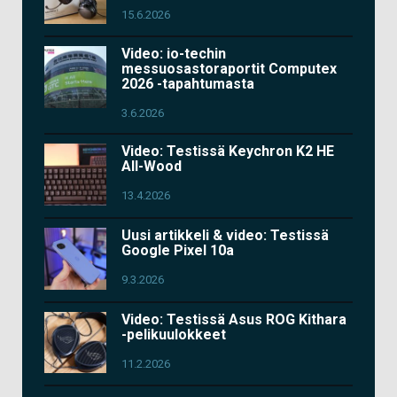
15.6.2026
Video: io-techin
messuosastoraportit Computex
2026 -tapahtumasta
3.6.2026
Video: Testissä Keychron K2 HE
All-Wood
13.4.2026
Uusi artikkeli & video: Testissä
Google Pixel 10a
9.3.2026
Video: Testissä Asus ROG Kithara
-pelikuulokkeet
11.2.2026