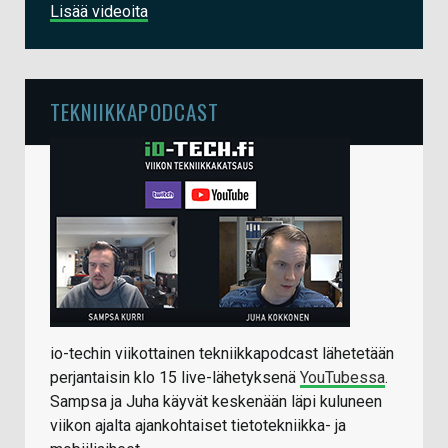
Lisää videoita
TEKNIIKKAPODCAST
io-techin viikottainen tekniikkapodcast lähetetään
perjantaisin klo 15 live-lähetyksenä
YouTubessa
.
Sampsa ja Juha käyvät keskenään läpi kuluneen
viikon ajalta ajankohtaiset tietotekniikka- ja