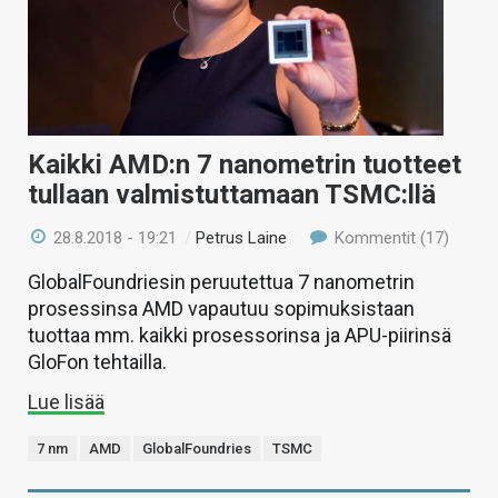
Kaikki AMD:n 7 nanometrin tuotteet
tullaan valmistuttamaan TSMC:llä
28.8.2018 - 19:21
/
Petrus Laine
Kommentit (17)
GlobalFoundriesin peruutettua 7 nanometrin
prosessinsa AMD vapautuu sopimuksistaan
tuottaa mm. kaikki prosessorinsa ja APU-piirinsä
GloFon tehtailla.
Lue lisää
7 nm
AMD
GlobalFoundries
TSMC