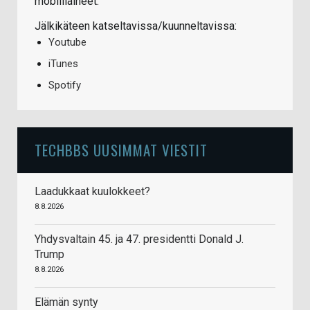
mobiiliaiheet.
Jälkikäteen katseltavissa/kuunneltavissa:
Youtube
iTunes
Spotify
TECHBBS UUSIMMAT VIESTIT
Laadukkaat kuulokkeet?
8.8.2026
Yhdysvaltain 45. ja 47. presidentti Donald J.
Trump
8.8.2026
Elämän synty