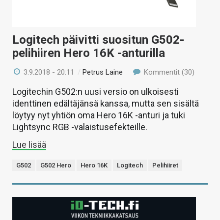
Logitech päivitti suositun G502-
pelihiiren Hero 16K -anturilla
3.9.2018 - 20:11
/
Petrus Laine
Kommentit (30)
Logitechin G502:n uusi versio on ulkoisesti
identtinen edältäjänsä kanssa, mutta sen sisältä
löytyy nyt yhtiön oma Hero 16K -anturi ja tuki
Lightsync RGB -valaistusefekteille.
Lue lisää
G502
G502 Hero
Hero 16K
Logitech
Pelihiiret