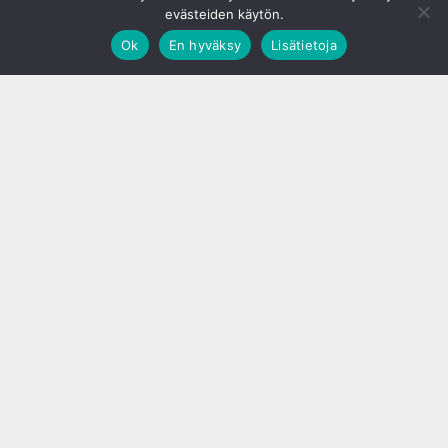
evästeiden käytön.
Ok
En hyväksy
Lisätietoja
;