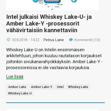
Intel julkaisi Whiskey Lake-U- ja
Amber Lake-Y -prosessorit
vähävirtaisiin kannettaviin
30.8.2018 - 14:22
/
Petrus Laine
Kommentit (13)
Whiskey Lake-U on Intelin ensimmäisen
arkkitehtuuri, johon kuuluu rautatason korjaukset
joihinkin sivukanavahyökkäyksiin. Amber Lake-Y -
prosessoreissa ei ole vastaavia korjauksia.
Lue lisää
Amber Lake
Amber Lake-Y
Intel
Whiskey Lake
Whiskey Lake-U