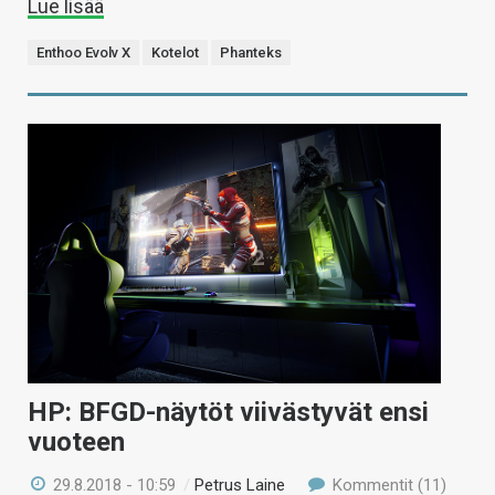
Lue lisää
Enthoo Evolv X
Kotelot
Phanteks
HP: BFGD-näytöt viivästyvät ensi
vuoteen
29.8.2018 - 10:59
/
Petrus Laine
Kommentit (11)