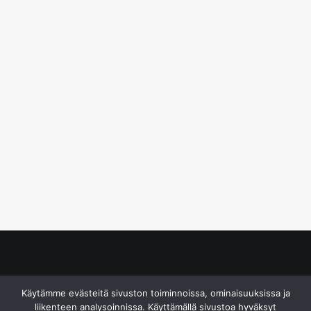
© S&J Media Oy
Käytämme evästeitä sivuston toiminnoissa, ominaisuuksissa ja
liikenteen analysoinnissa. Käyttämällä sivustoa hyväksyt