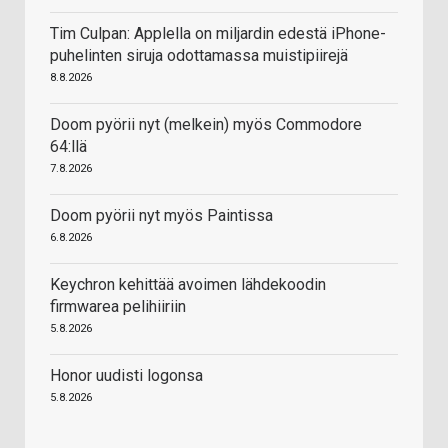
Tim Culpan: Applella on miljardin edestä iPhone-
puhelinten siruja odottamassa muistipiirejä
8.8.2026
Doom pyörii nyt (melkein) myös Commodore
64:llä
7.8.2026
Doom pyörii nyt myös Paintissa
6.8.2026
Keychron kehittää avoimen lähdekoodin
firmwarea pelihiiriin
5.8.2026
Honor uudisti logonsa
5.8.2026