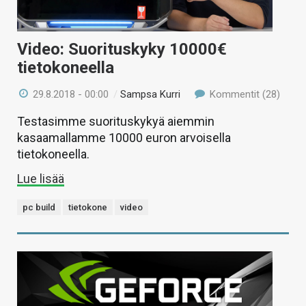
Video: Suorituskyky 10000€
tietokoneella
29.8.2018 - 00:00
/
Sampsa Kurri
Kommentit (28)
Testasimme suorituskykyä aiemmin
kasaamallamme 10000 euron arvoisella
tietokoneella.
Lue lisää
pc build
tietokone
video