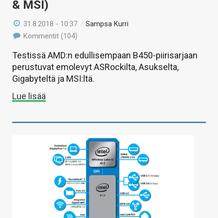
& MSI)
31.8.2018 - 10:37
/
Sampsa Kurri
Kommentit (104)
Testissä AMD:n edullisempaan B450-piirisarjaan
perustuvat emolevyt ASRockilta, Asukselta,
Gigabyteltä ja MSI:ltä.
Lue lisää