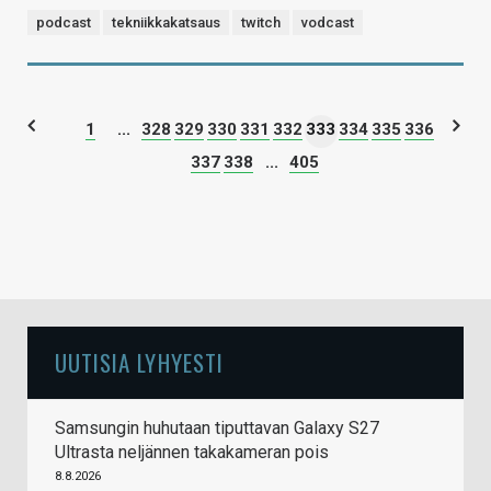
podcast
tekniikkakatsaus
twitch
vodcast
1
...
328
329
330
331
332
333
334
335
336
337
338
...
405
UUTISIA LYHYESTI
Samsungin huhutaan tiputtavan Galaxy S27
Ultrasta neljännen takakameran pois
8.8.2026