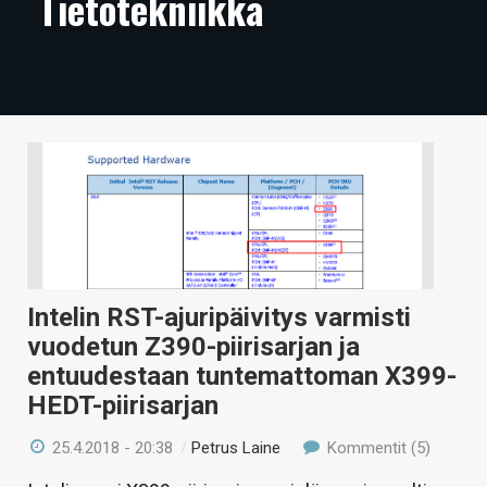
Tietotekniikka
ARTIKKELIT
VIDEOT
TECHBBS
TIETOA
HINTA.FI
KAUPPA
VAIHDA TEEMA
Intelin RST-ajuripäivitys varmisti
vuodetun Z390-piirisarjan ja
entuudestaan tuntemattoman X399-
HEDT-piirisarjan
HAKU
25.4.2018 - 20:38
/
Petrus Laine
Kommentit (5)