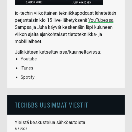
io-techin viikottainen tekniikkapodcast lähetetään
perjantaisin klo 15 live-lähetyksenä
YouTubessa
.
Sampsa ja Juha käyvät keskenään läpi kuluneen
viikon ajalta ajankohtaiset tietotekniikka- ja
mobiiliaiheet.
Jälkikäteen katseltavissa/kuunneltavissa:
Youtube
iTunes
Spotify
TECHBBS UUSIMMAT VIESTIT
Yleistä keskustelua sähköautoista
8.8.2026