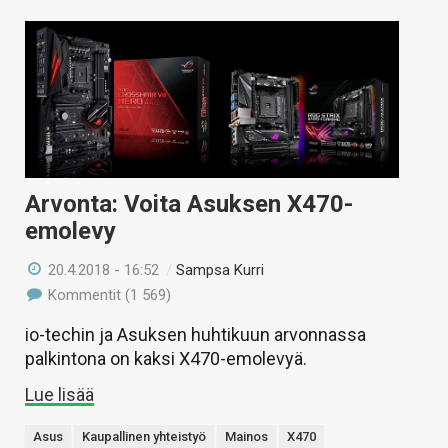
Arvonta: Voita Asuksen X470-
emolevy
20.4.2018 - 16:52
/
Sampsa Kurri
Kommentit (1 569)
io-techin ja Asuksen huhtikuun arvonnassa
palkintona on kaksi X470-emolevyä.
Lue lisää
Asus
Kaupallinen yhteistyö
Mainos
X470