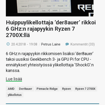
Huippuylikellottaja ’der8auer’ rikkoi
6 GHz:n rajapyykin Ryzen 7
2700X:llä
20.4.2018 - 19:08
/
Petrus Laine
Kommentit (33)
6 GHz:n rajapyykin rikkomisen lisäksi ’der8auer’
takoi uusiksi Geekbench 3- ja GPU Pi for CPU -
ennätykset yhteistyössä ylikellottaja ’ShockG’:n
kanssa.
Lue lisää
AMD
Der8auer
Pinnacle Ridge
Ryzen
Ryzen 7 2700X
ylikellotus