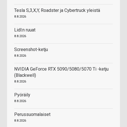
Tesla S,3,X,Y, Roadster ja Cybertruck yleistä
8.8.2026
Lidl:n ruuat
8.8.2026
Screenshot-ketju
8.8.2026
NVIDIA GeForce RTX 5090/5080/5070 Ti -ketju
(Blackwell)
8.8.2026
Pyöräily
8.8.2026
Perussuomalaiset
8.8.2026