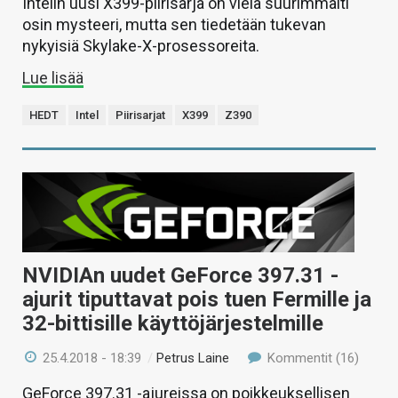
Intelin uusi X399-piirisarja on vielä suurimmalti
osin mysteeri, mutta sen tiedetään tukevan
nykyisiä Skylake-X-prosessoreita.
Lue lisää
HEDT
Intel
Piirisarjat
X399
Z390
NVIDIAn uudet GeForce 397.31 -
ajurit tiputtavat pois tuen Fermille ja
32-bittisille käyttöjärjestelmille
25.4.2018 - 18:39
/
Petrus Laine
Kommentit (16)
GeForce 397.31 -ajureissa on poikkeuksellisen