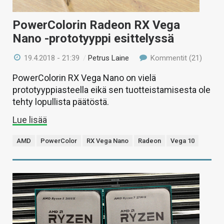
PowerColorin Radeon RX Vega
Nano -prototyyppi esittelyssä
19.4.2018 - 21:39
/
Petrus Laine
Kommentit (21)
PowerColorin RX Vega Nano on vielä
prototyyppiasteella eikä sen tuotteistamisesta ole
tehty lopullista päätöstä.
Lue lisää
AMD
PowerColor
RX Vega Nano
Radeon
Vega 10