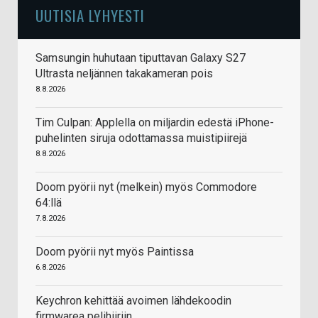
UUTISIA LYHYESTI
Samsungin huhutaan tiputtavan Galaxy S27
Ultrasta neljännen takakameran pois
8.8.2026
Tim Culpan: Applella on miljardin edestä iPhone-
puhelinten siruja odottamassa muistipiirejä
8.8.2026
Doom pyörii nyt (melkein) myös Commodore
64:llä
7.8.2026
Doom pyörii nyt myös Paintissa
6.8.2026
Keychron kehittää avoimen lähdekoodin
firmwarea pelihiiriin