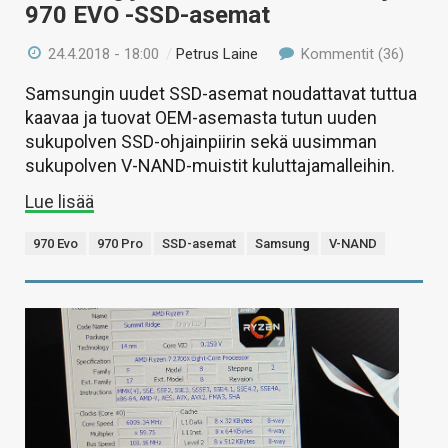
970 EVO -SSD-asemat
24.4.2018 - 18:00
/
Petrus Laine
Kommentit (36)
Samsungin uudet SSD-asemat noudattavat tuttua
kaavaa ja tuovat OEM-asemasta tutun uuden
sukupolven SSD-ohjainpiirin sekä uusimman
sukupolven V-NAND-muistit kuluttajamalleihin.
Lue lisää
970 Evo
970 Pro
SSD-asemat
Samsung
V-NAND