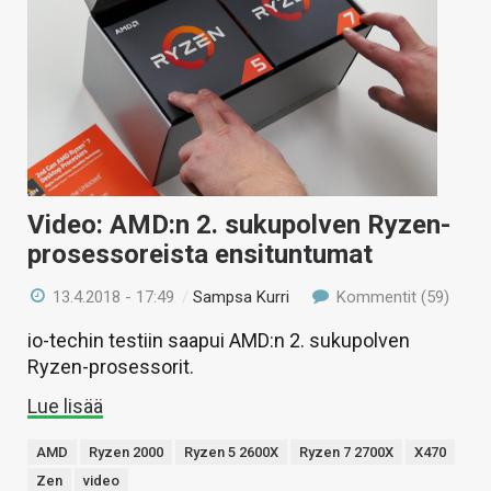
Video: AMD:n 2. sukupolven Ryzen-
prosessoreista ensituntumat
13.4.2018 - 17:49
/
Sampsa Kurri
Kommentit (59)
io-techin testiin saapui AMD:n 2. sukupolven
Ryzen-prosessorit.
Lue lisää
AMD
Ryzen 2000
Ryzen 5 2600X
Ryzen 7 2700X
X470
Zen
video