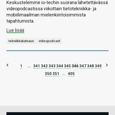
Keskustelemme io-techin suorana lähetettävässä
videopodcastissa viikottain tietotekniikka- ja
mobiilimaailman mielenkiintoisimmista
tapahtumista.
Lue lisää
tekniikkakatsaus
videopodcast
1
...
341
342
343
344
345
346
347
348
349
350
351
...
405