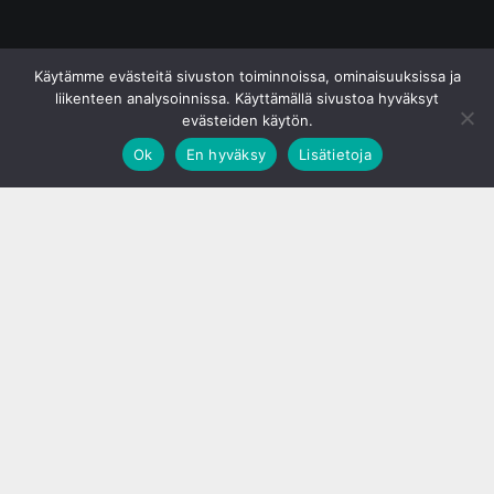
© S&J Media Oy
Käytämme evästeitä sivuston toiminnoissa, ominaisuuksissa ja
liikenteen analysoinnissa. Käyttämällä sivustoa hyväksyt
evästeiden käytön.
Ok
En hyväksy
Lisätietoja
;