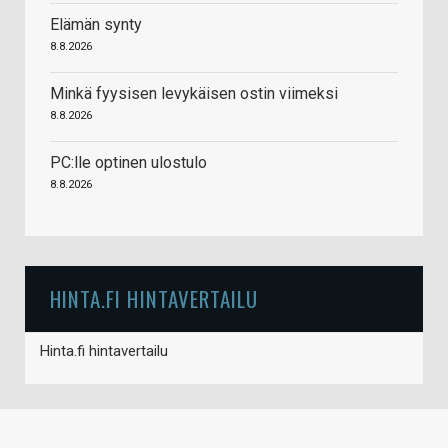
Elämän synty
8.8.2026
Minkä fyysisen levykäisen ostin viimeksi
8.8.2026
PC:lle optinen ulostulo
8.8.2026
HINTA.FI HINTAVERTAILU
Hinta.fi hintavertailu