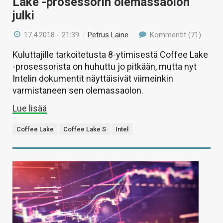
Lake -prosessorin olemassaolon
julki
17.4.2018 - 21:39
/
Petrus Laine
Kommentit (71)
Kuluttajille tarkoitetusta 8-ytimisestä Coffee Lake
-prosessorista on huhuttu jo pitkään, mutta nyt
Intelin dokumentit näyttäisivät viimeinkin
varmistaneen sen olemassaolon.
Lue lisää
Coffee Lake
Coffee Lake S
Intel