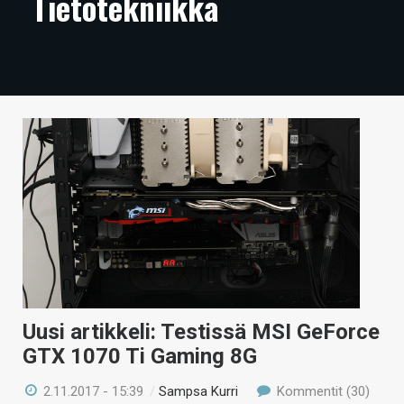
Tietotekniikka
ARTIKKELIT
VIDEOT
TECHBBS
TIETOA
HINTA.FI
KAUPPA
VAIHDA TEEMA
Uusi artikkeli: Testissä MSI GeForce
HAKU
GTX 1070 Ti Gaming 8G
2.11.2017 - 15:39
/
Sampsa Kurri
Kommentit (30)