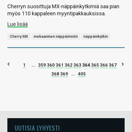
Cherryn suosittuja MX-näppäinkytkimiä saa pian
myös 110 kappaleen myyntipakkauksissa.
Lue lisää
Cherry MX
mekaaninen näppäimistö
näppäinkytkin
1
...
359
360
361
362
363
364
365
366
367
368
369
...
405
UUTISIA LYHYESTI