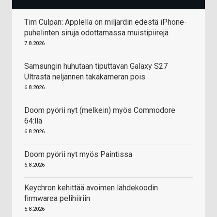
Tim Culpan: Applella on miljardin edestä iPhone-
puhelinten siruja odottamassa muistipiirejä
7.8.2026
Samsungin huhutaan tiputtavan Galaxy S27
Ultrasta neljännen takakameran pois
6.8.2026
Doom pyörii nyt (melkein) myös Commodore
64:llä
6.8.2026
Doom pyörii nyt myös Paintissa
6.8.2026
Keychron kehittää avoimen lähdekoodin
firmwarea pelihiiriin
5.8.2026