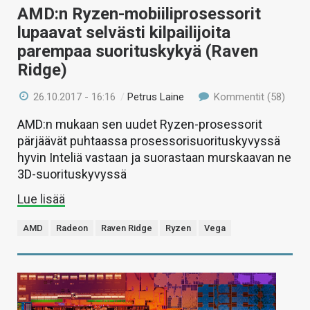
AMD:n Ryzen-mobiiliprosessorit
lupaavat selvästi kilpailijoita
parempaa suorituskykyä (Raven
Ridge)
26.10.2017 - 16:16
/
Petrus Laine
Kommentit (58)
AMD:n mukaan sen uudet Ryzen-prosessorit
pärjäävät puhtaassa prosessorisuorituskyvyssä
hyvin Inteliä vastaan ja suorastaan murskaavan ne
3D-suorituskyvyssä
Lue lisää
AMD
Radeon
Raven Ridge
Ryzen
Vega