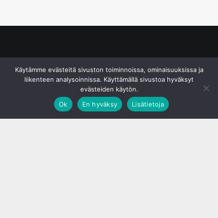
© S&J Media Oy
Käytämme evästeitä sivuston toiminnoissa, ominaisuuksissa ja
liikenteen analysoinnissa. Käyttämällä sivustoa hyväksyt
evästeiden käytön.
Ok
En hyväksy
Lisätietoja
;