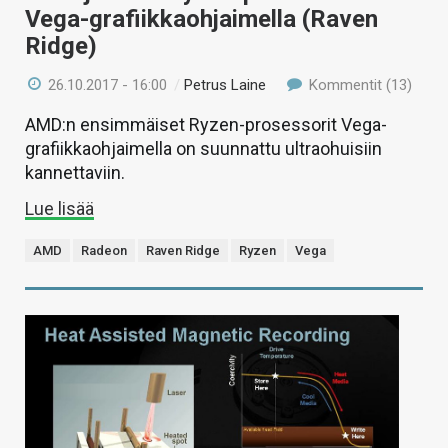
Vega-grafiikkaohjaimella (Raven
Ridge)
26.10.2017 - 16:00
/
Petrus Laine
Kommentit (13)
AMD:n ensimmäiset Ryzen-prosessorit Vega-
grafiikkaohjaimella on suunnattu ultraohuisiin
kannettaviin.
Lue lisää
AMD
Radeon
Raven Ridge
Ryzen
Vega