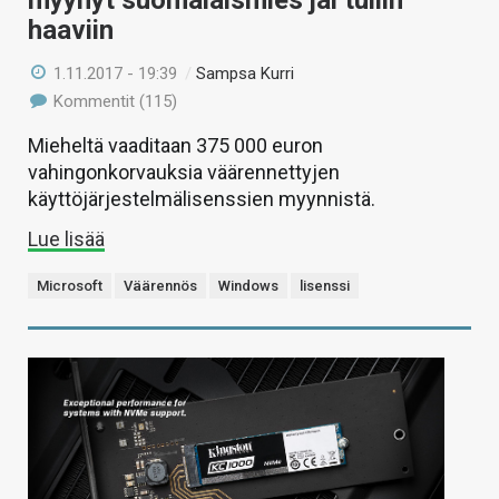
myynyt suomalaismies jäi tullin
haaviin
1.11.2017 - 19:39
/
Sampsa Kurri
Kommentit (115)
Mieheltä vaaditaan 375 000 euron
vahingonkorvauksia väärennettyjen
käyttöjärjestelmälisenssien myynnistä.
Lue lisää
Microsoft
Väärennös
Windows
lisenssi