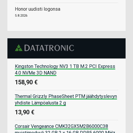
Honor uudisti logonsa
5.8.2026
Kingston Technology NV3 1 TB M.2 PCI Express
4.0 NVMe 3D NAND
158,90 €
Thermal Grizzly PhaseSheet PTM jäähdytyslevyn
yhdiste Lämpöalusta 2 g
13,90 €
Corsair Vengeance CMK32GX5M2B6000C38
muistimoduuli 32 GB 2 x 16 GB DDR5 6000 MHz