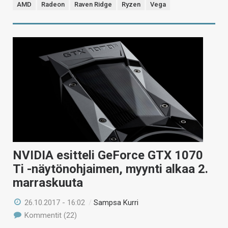
AMD
Radeon
Raven Ridge
Ryzen
Vega
NVIDIA esitteli GeForce GTX 1070
Ti -näytönohjaimen, myynti alkaa 2.
marraskuuta
26.10.2017 - 16:02
/
Sampsa Kurri
Kommentit (22)