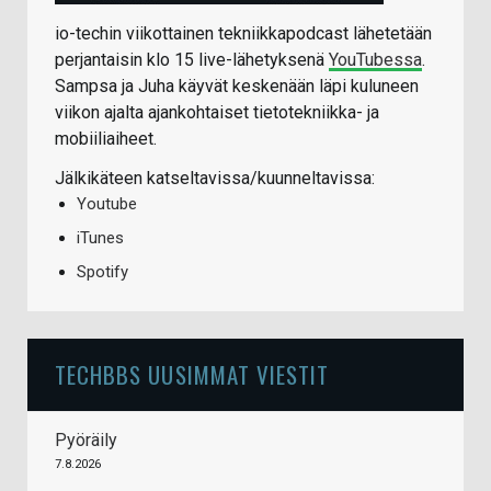
io-techin viikottainen tekniikkapodcast lähetetään
perjantaisin klo 15 live-lähetyksenä
YouTubessa
.
Sampsa ja Juha käyvät keskenään läpi kuluneen
viikon ajalta ajankohtaiset tietotekniikka- ja
mobiiliaiheet.
Jälkikäteen katseltavissa/kuunneltavissa:
Youtube
iTunes
Spotify
TECHBBS UUSIMMAT VIESTIT
Pyöräily
7.8.2026