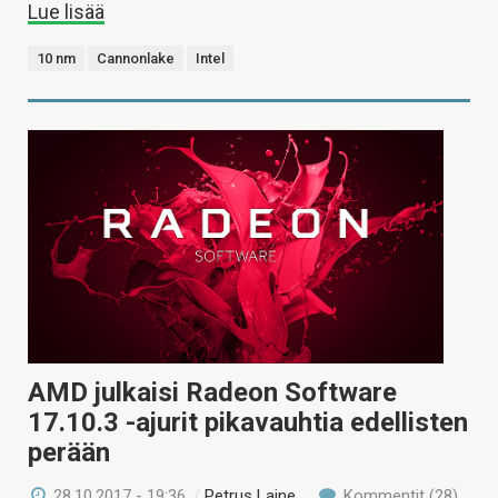
Lue lisää
10 nm
Cannonlake
Intel
AMD julkaisi Radeon Software
17.10.3 -ajurit pikavauhtia edellisten
perään
28.10.2017 - 19:36
/
Petrus Laine
Kommentit (28)