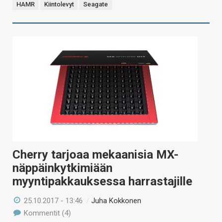
HAMR
Kiintolevyt
Seagate
Cherry tarjoaa mekaanisia MX-
näppäinkytkimiään
myyntipakkauksessa harrastajille
25.10.2017 - 13:46
/
Juha Kokkonen
Kommentit (4)