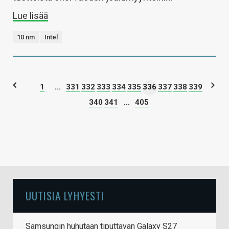
Lue lisää
10 nm
Intel
1
...
331
332
333
334
335
336
337
338
339
340
341
...
405
UUTISIA LYHYESTI
Samsungin huhutaan tiputtavan Galaxy S27