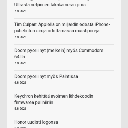
Ultrasta neljännen takakameran pois
7.8.2026
Tim Culpan: Applella on miljardin edestä iPhone-
puhelinten siruja odottamassa muistipiirejä
7.8.2026
Doom pyörii nyt (melkein) myös Commodore
64:llä
7.8.2026
Doom pyörii nyt myös Paintissa
6.8.2026
Keychron kehittää avoimen lähdekoodin
firmwarea pelihiiriin
5.8.2026
Honor uudisti logonsa