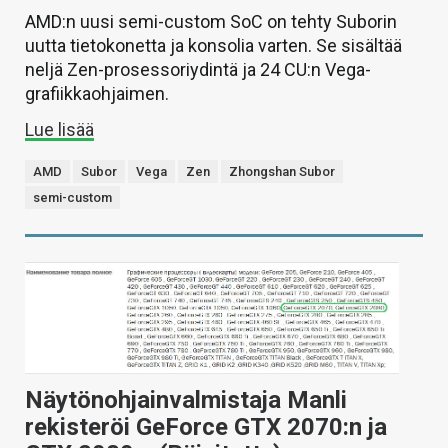
AMD:n uusi semi-custom SoC on tehty Suborin
uutta tietokonetta ja konsolia varten. Se sisältää
neljä Zen-prosessoriydintä ja 24 CU:n Vega-
grafiikkaohjaimen.
Lue lisää
AMD
Subor
Vega
Zen
Zhongshan Subor
semi-custom
Näytönohjainvalmistaja Manli
rekisteröi GeForce GTX 2070:n ja