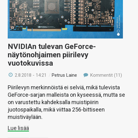
NVIDIAn tulevan GeForce-
näytönohjaimen piirilevy
vuotokuvissa
2.8.2018 - 14:21
/
Petrus Laine
Kommentit (11)
Piirilevyn merkinnöistä ei selviä, mikä tulevista
GeForce-sarjan malleista on kyseessä, mutta se
on varustettu kahdeksalla muistipiirin
juotospaikalla, mikä viittaa 256-bittiseen
muistiväylään.
Lue lisää