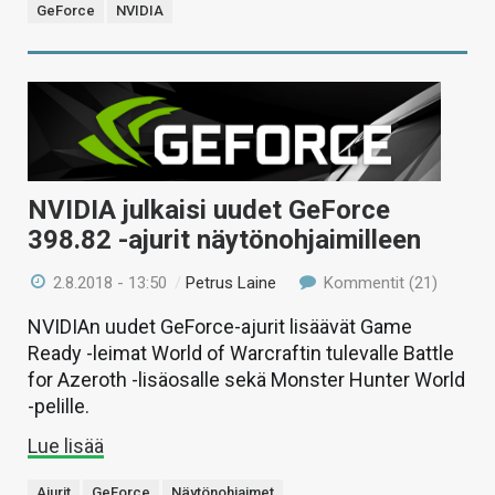
GeForce
NVIDIA
NVIDIA julkaisi uudet GeForce
398.82 -ajurit näytönohjaimilleen
2.8.2018 - 13:50
/
Petrus Laine
Kommentit (21)
NVIDIAn uudet GeForce-ajurit lisäävät Game
Ready -leimat World of Warcraftin tulevalle Battle
for Azeroth -lisäosalle sekä Monster Hunter World
-pelille.
Lue lisää
Ajurit
GeForce
Näytönohjaimet