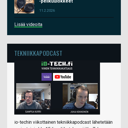
-pelikuulokkeet
11.2.2026
Lisää videoita
TEKNIIKKAPODCAST
io-techin viikottainen tekniikkapodcast lähetetään