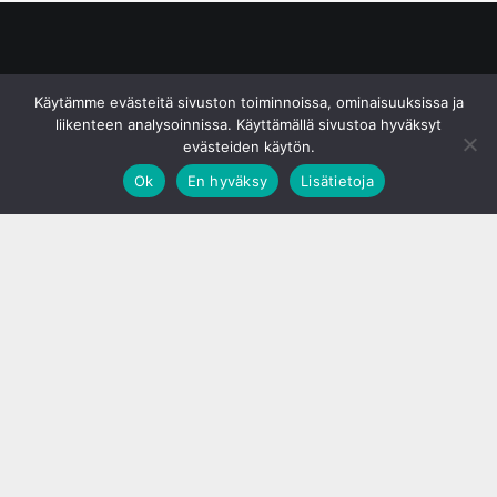
© S&J Media Oy
Käytämme evästeitä sivuston toiminnoissa, ominaisuuksissa ja
liikenteen analysoinnissa. Käyttämällä sivustoa hyväksyt
evästeiden käytön.
Ok
En hyväksy
Lisätietoja
;