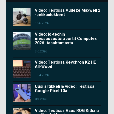
Video: Testissä Audeze Maxwell 2
-pelikuulokkeet
15.6.2026
Video: io-techin
messuosastoraportit Computex
2026 -tapahtumasta
3.6.2026
Video: Testissä Keychron K2 HE
All-Wood
13.4.2026
Uusi artikkeli & video: Testissä
Google Pixel 10a
9.3.2026
Video: Testissä Asus ROG Kithara