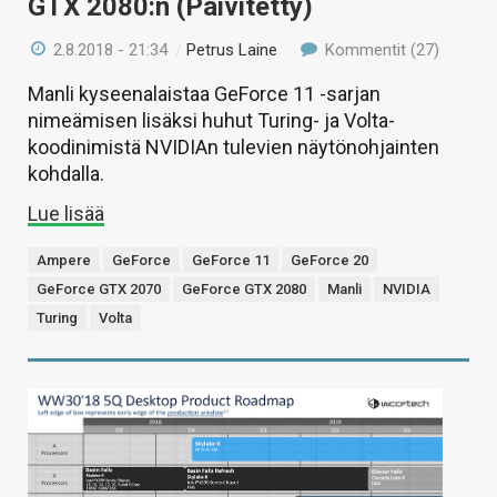
GTX 2080:n (Päivitetty)
2.8.2018 - 21:34
/
Petrus Laine
Kommentit (27)
Manli kyseenalaistaa GeForce 11 -sarjan
nimeämisen lisäksi huhut Turing- ja Volta-
koodinimistä NVIDIAn tulevien näytönohjainten
kohdalla.
Lue lisää
Ampere
GeForce
GeForce 11
GeForce 20
GeForce GTX 2070
GeForce GTX 2080
Manli
NVIDIA
Turing
Volta