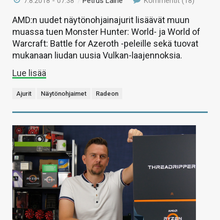
7.8.2018 - 07:38
/
Petrus Laine
Kommentit (18)
AMD:n uudet näytönohjainajurit lisäävät muun
muassa tuen Monster Hunter: World- ja World of
Warcraft: Battle for Azeroth -peleille sekä tuovat
mukanaan liudan uusia Vulkan-laajennoksia.
Lue lisää
Ajurit
Näytönohjaimet
Radeon