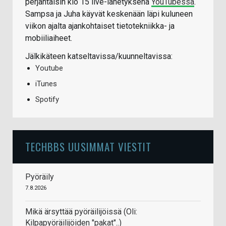
perjantaisin klo 15 live-lähetyksenä
YouTubessa
.
Sampsa ja Juha käyvät keskenään läpi kuluneen
viikon ajalta ajankohtaiset tietotekniikka- ja
mobiiliaiheet.
Jälkikäteen katseltavissa/kuunneltavissa:
Youtube
iTunes
Spotify
TECHBBS UUSIMMAT VIESTIT
Pyöräily
7.8.2026
Mikä ärsyttää pyöräilijöissä (Oli:
Kilpapyöräilijöiden "pakat"..)