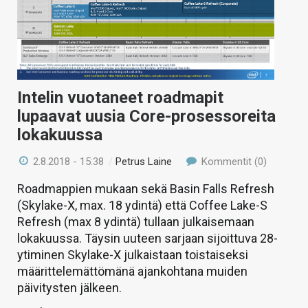
Intelin vuotaneet roadmapit
lupaavat uusia Core-prosessoreita
lokakuussa
2.8.2018 - 15:38
/
Petrus Laine
Kommentit (0)
Roadmappien mukaan sekä Basin Falls Refresh
(Skylake-X, max. 18 ydintä) että Coffee Lake-S
Refresh (max 8 ydintä) tullaan julkaisemaan
lokakuussa. Täysin uuteen sarjaan sijoittuva 28-
ytiminen Skylake-X julkaistaan toistaiseksi
määrittelemättömänä ajankohtana muiden
päivitysten jälkeen.