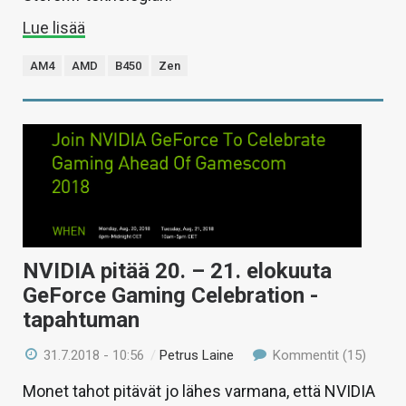
Lue lisää
AM4
AMD
B450
Zen
NVIDIA pitää 20. – 21. elokuuta
GeForce Gaming Celebration -
tapahtuman
31.7.2018 - 10:56
/
Petrus Laine
Kommentit (15)
Monet tahot pitävät jo lähes varmana, että NVIDIA