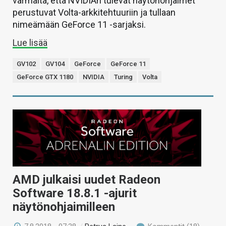
varmalta, että NVIDIAn tulevat näytönohjaimet
perustuvat Volta-arkkitehtuuriin ja tullaan
nimeämään GeForce 11 -sarjaksi.
Lue lisää
GV102
GV104
GeForce
GeForce 11
GeForce GTX 1180
NVIDIA
Turing
Volta
AMD julkaisi uudet Radeon
Software 18.8.1 -ajurit
näytönohjaimilleen