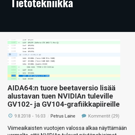
Tietotekniikka
ARTIKKELIT
VIDEOT
TECHBBS
TIETOA
HINTA.FI
KAUPPA
VAIHDA TEEMA
AIDA64:n tuore beetaversio lisää
alustavan tuen NVIDIAn tuleville
GV102- ja GV104-grafiikkapiireille
HAKU
9.8.2018 - 16:03
/
Petrus Laine
Kommentit (29)
Viimeaikaisten vuotojen valossa alkaa näyttämään