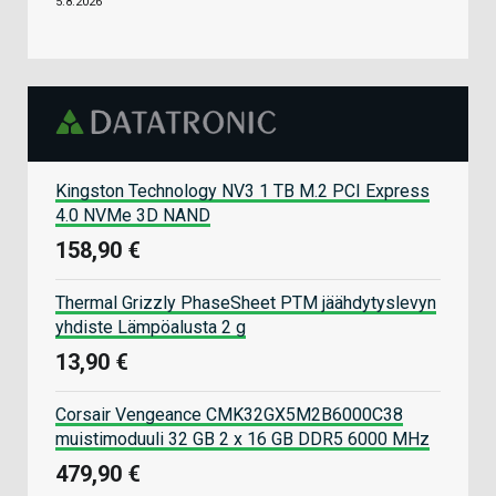
5.8.2026
Kingston Technology NV3 1 TB M.2 PCI Express
4.0 NVMe 3D NAND
158,90 €
Thermal Grizzly PhaseSheet PTM jäähdytyslevyn
yhdiste Lämpöalusta 2 g
13,90 €
Corsair Vengeance CMK32GX5M2B6000C38
muistimoduuli 32 GB 2 x 16 GB DDR5 6000 MHz
479,90 €