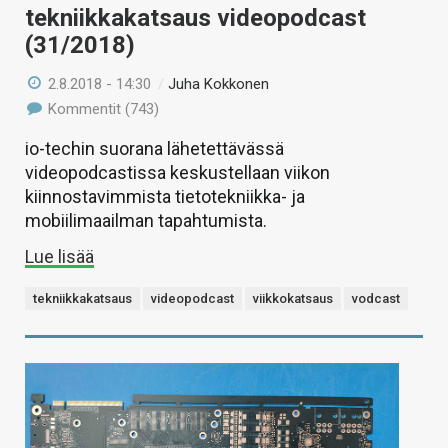
tekniikkakatsaus videopodcast
(31/2018)
2.8.2018 - 14:30
/
Juha Kokkonen
Kommentit (743)
io-techin suorana lähetettävässä
videopodcastissa keskustellaan viikon
kiinnostavimmista tietotekniikka- ja
mobiilimaailman tapahtumista.
Lue lisää
tekniikkakatsaus
videopodcast
viikkokatsaus
vodcast