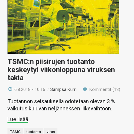
TSMC:n piisirujen tuotanto
keskeytyi viikonloppuna viruksen
takia
6.8.2018 - 10:16
/
Sampsa Kurri
Kommentit (18)
Tuotannon seisauksella odotetaan olevan 3 %
vaikutus kuluvan neljänneksen liikevaihtoon.
Lue lisää
TSMC
tuotanto
virus