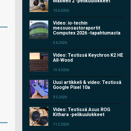
Maxwell 2 -pelikuulokkeet
15.6.2026
Video: io-techin
messuosastoraportit
Computex 2026 -tapahtumasta
3.6.2026
Video: Testissä Keychron K2 HE
All-Wood
13.4.2026
Uusi artikkeli & video: Testissä
Google Pixel 10a
9.3.2026
Video: Testissä Asus ROG
Kithara -pelikuulokkeet
11.2.2026