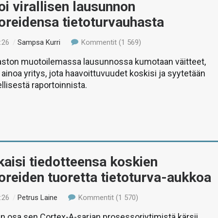
toi virallisen lausunnon
oreidensa tietoturvauhasta
:26
/
Sampsa Kurri
Kommentit (1 569)
saston muotoilemassa lausunnossa kumotaan väitteet,
si ainoa yritys, jota haavoittuvuudet koskisi ja syytetään
llisestä raportoinnista.
aisi tiedotteensa koskien
reiden tuoretta tietoturva-aukkoa
:26
/
Petrus Laine
Kommentit (1 570)
 osa sen Cortex-A-sarjan prosessoriytimistä kärsii