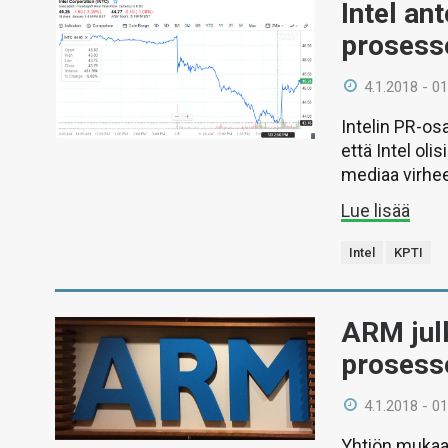
Intel an
prosess
4.1.2018 - 01
Intelin PR-o
että Intel oli
mediaa virhee
Lue lisää
Intel
KPTI
ARM julk
prosesso
4.1.2018 - 01
Yhtiön mukaan