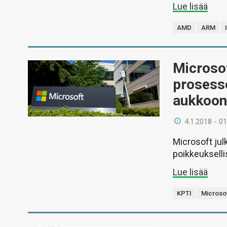
Lue lisää
AMD
ARM
Microsof
prosesso
aukkoo
4.1.2018 - 01
Microsoft ju
poikkeukselli
Lue lisää
KPTI
Microso