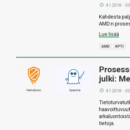
4.1.2018 - 03
Kahdesta pal
AMD:n proses
Lue lisää
AMD
KPTI
Prosess
julki: M
4.1.2018 - 02
Tietoturvatut
haavoittuvuut
arkaluontoist
tietoja.