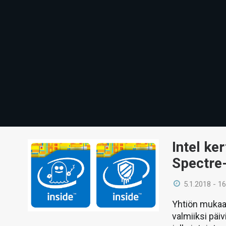
Intel ke
Spectre
5.1.2018 - 16
Yhtiön mukaa
valmiiksi päi