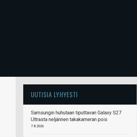
UUTISIA LYHYESTI
Samsungin huhutaan tiputtavan Galaxy S27
Ultrasta neljännen takakameran pois
7.8.2026