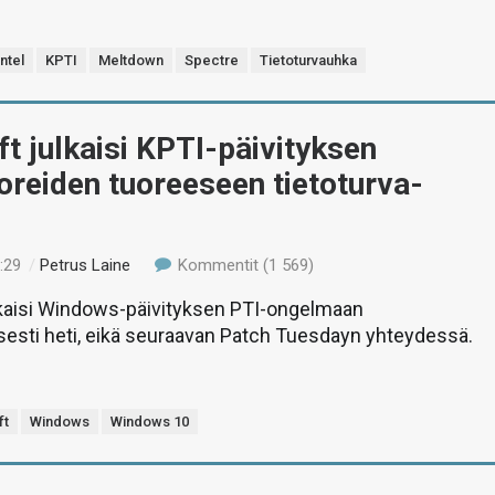
Intel
KPTI
Meltdown
Spectre
Tietoturvauhka
t julkaisi KPTI-päivityksen
reiden tuoreeseen tietoturva-
n
:29
/
Petrus Laine
Kommentit (1 569)
lkaisi Windows-päivityksen PTI-ongelmaan
sesti heti, eikä seuraavan Patch Tuesdayn yhteydessä.
ft
Windows
Windows 10