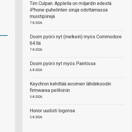
Tim Culpan: Applella on miljardin edestä
iPhone-puhelinten siruja odottamassa
muistipiirejä
7.8.2026
Doom pyörii nyt (melkein) myös Commodore
64:llä
7.8.2026
Doom pyörii nyt myös Paintissa
6.8.2026
Keychron kehittää avoimen lähdekoodin
firmwarea pelihiiriin
5.8.2026
Honor uudisti logonsa
5.8.2026