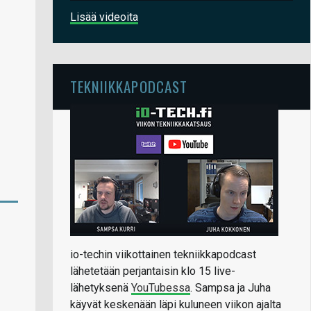
Lisää videoita
TEKNIIKKAPODCAST
io-techin viikottainen tekniikkapodcast
lähetetään perjantaisin klo 15 live-
lähetyksenä
YouTubessa
. Sampsa ja Juha
käyvät keskenään läpi kuluneen viikon ajalta