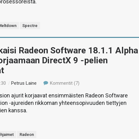
 prosessoreista.
Meltdown
Spectre
kaisi Radeon Software 18.1.1 Alpha
korjaamaan DirectX 9 -pelien
t
:30
/
Petrus Laine
Kommentit (7)
rsion ajurit korjaavat ensimmäisten Radeon Software
tion -ajureiden rikkoman yhteensopivuuden tiettyjen
lien kanssa.
hjaimet
Radeon