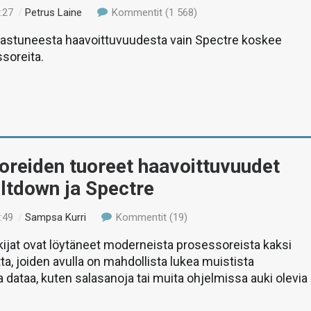
:27
/
Petrus Laine
Kommentit (1 568)
jastuneesta haavoittuvuudesta vain Spectre koskee
soreita.
oreiden tuoreet haavoittuvuudet
eltdown ja Spectre
:49
/
Sampsa Kurri
Kommentit (19)
kijat ovat löytäneet moderneista prosessoreista kaksi
ta, joiden avulla on mahdollista lukea muistista
a dataa, kuten salasanoja tai muita ohjelmissa auki olevia