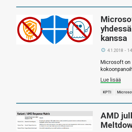
Microsof
yhdessä
kanssa
4.1.2018 - 14
Microsoft on 
kokoonpanoihi
Lue lisää
KPTI
Microso
AMD jul
Meltdown