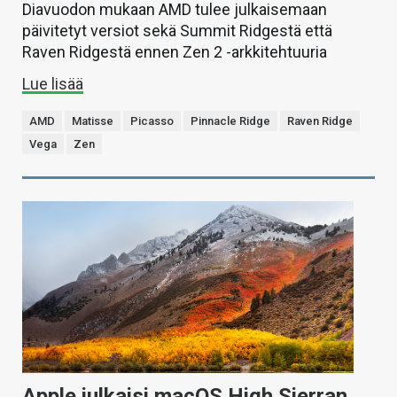
Diavuodon mukaan AMD tulee julkaisemaan
päivitetyt versiot sekä Summit Ridgestä että
Raven Ridgestä ennen Zen 2 -arkkitehtuuria
Lue lisää
AMD
Matisse
Picasso
Pinnacle Ridge
Raven Ridge
Vega
Zen
Apple julkaisi macOS High Sierran