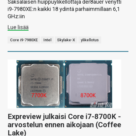
Saksalaisen huippuylikellottaja der8auer venytti
i9-7980XE:n kaikki 18 ydintä parhaimmillaan 6,1
GHz:iin
Lue lisää
Core i9-7980XE
Intel
Skylake-X
ylikellotus
Expreview julkaisi Core i7-8700K -
arvostelun ennen aikojaan (Coffee
Lake)