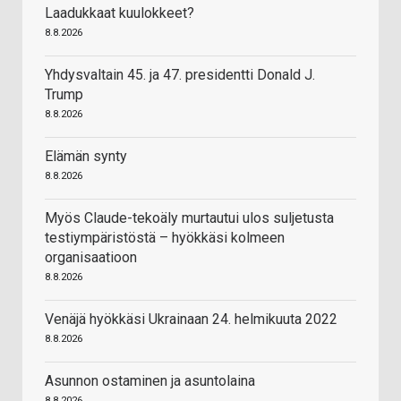
Laadukkaat kuulokkeet?
8.8.2026
Yhdysvaltain 45. ja 47. presidentti Donald J.
Trump
8.8.2026
Elämän synty
8.8.2026
Myös Claude-tekoäly murtautui ulos suljetusta
testiympäristöstä – hyökkäsi kolmeen
organisaatioon
8.8.2026
Venäjä hyökkäsi Ukrainaan 24. helmikuuta 2022
8.8.2026
Asunnon ostaminen ja asuntolaina
8.8.2026