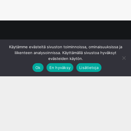
© S&J Media Oy
Käytämme evästeitä sivuston toiminnoissa, ominaisuuksissa ja
liikenteen analysoinnissa. Käyttämällä sivustoa hyväksyt
evästeiden käytön.
Ok
En hyväksy
Lisätietoja
;