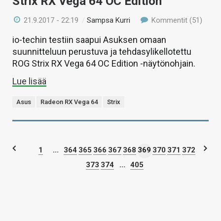
Strix RX Vega 64 OC Edition
21.9.2017 - 22:19
/
Sampsa Kurri
Kommentit (51)
io-techin testiin saapui Asuksen omaan
suunnitteluun perustuva ja tehdasylikellotettu
ROG Strix RX Vega 64 OC Edition -näytönohjain.
Lue lisää
Asus
Radeon RX Vega 64
Strix
1
...
364
365
366
367
368
369
370
371
372
373
374
...
405