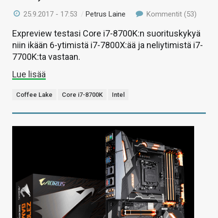
25.9.2017 - 17:53
/
Petrus Laine
Kommentit (53)
Expreview testasi Core i7-8700K:n suorituskykyä
niin ikään 6-ytimistä i7-7800X:ää ja neliytimistä i7-
7700K:ta vastaan.
Lue lisää
Coffee Lake
Core i7-8700K
Intel