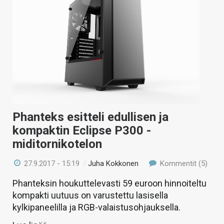
KAUPPA
VAIHDA TEEMA
HAKU
Phanteks esitteli edullisen ja
kompaktin Eclipse P300 -
miditornikotelon
27.9.2017 - 15:19
/
Juha Kokkonen
Kommentit (5)
Phanteksin houkuttelevasti 59 euroon hinnoiteltu
kompakti uutuus on varustettu lasisella
kylkipaneelilla ja RGB-valaistusohjauksella.