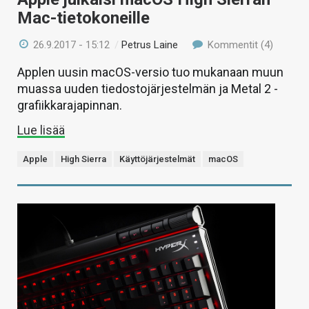
Mac-tietokoneille
26.9.2017 - 15:12
/
Petrus Laine
Kommentit (4)
Applen uusin macOS-versio tuo mukanaan muun
muassa uuden tiedostojärjestelmän ja Metal 2 -
grafiikkarajapinnan.
Lue lisää
Apple
High Sierra
Käyttöjärjestelmät
macOS