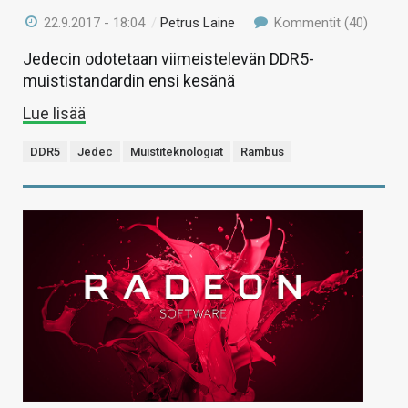
22.9.2017 - 18:04
/
Petrus Laine
Kommentit (40)
Jedecin odotetaan viimeistelevän DDR5-
muististandardin ensi kesänä
Lue lisää
DDR5
Jedec
Muistiteknologiat
Rambus