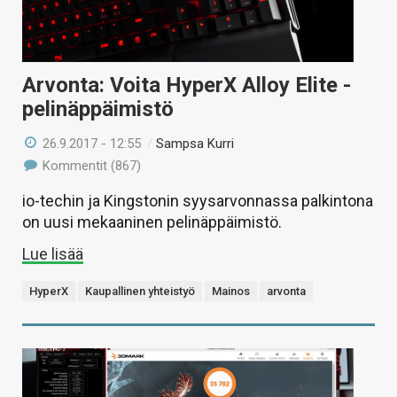
Arvonta: Voita HyperX Alloy Elite -
pelinäppäimistö
26.9.2017 - 12:55
/
Sampsa Kurri
Kommentit (867)
io-techin ja Kingstonin syysarvonnassa palkintona
on uusi mekaaninen pelinäppäimistö.
Lue lisää
HyperX
Kaupallinen yhteistyö
Mainos
arvonta