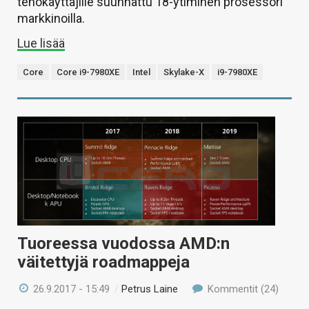
tehokäyttäjille suunnattu 18-ytiminen prosessori
markkinoilla.
Lue lisää
Core
Core i9-7980XE
Intel
Skylake-X
i9-7980XE
Tuoreessa vuodossa AMD:n
väitettyjä roadmappeja
26.9.2017 - 15:49
/
Petrus Laine
Kommentit (24)