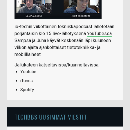
io-techin viikottainen tekniikkapodcast lähetetään
perjantaisin klo 15 live-lähetyksenä
YouTubessa
.
Sampsa ja Juha käyvät keskenään läpi kuluneen
viikon ajalta ajankohtaiset tietotekniikka- ja
mobiiliaiheet.
Jälkikäteen katseltavissa/kuunneltavissa:
Youtube
iTunes
Spotify
TECHBBS UUSIMMAT VIESTIT