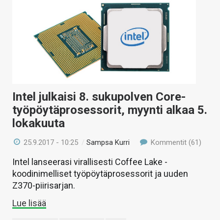
Intel julkaisi 8. sukupolven Core-
työpöytäprosessorit, myynti alkaa 5.
lokakuuta
25.9.2017 - 10:25
/
Sampsa Kurri
Kommentit (61)
Intel lanseerasi virallisesti Coffee Lake -
koodinimelliset työpöytäprosessorit ja uuden
Z370-piirisarjan.
Lue lisää