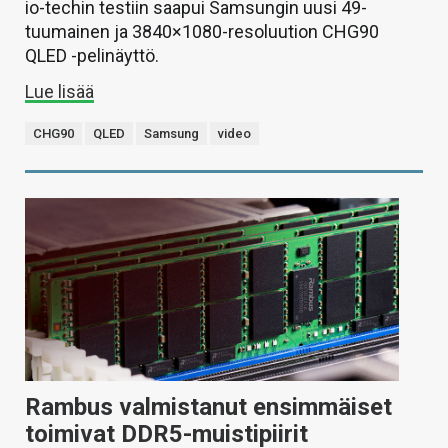
io-techin testiin saapui Samsungin uusi 49-
tuumainen ja 3840×1080-resoluution CHG90
QLED -pelinäyttö.
Lue lisää
CHG90
QLED
Samsung
video
Rambus valmistanut ensimmäiset
toimivat DDR5-muistipiirit