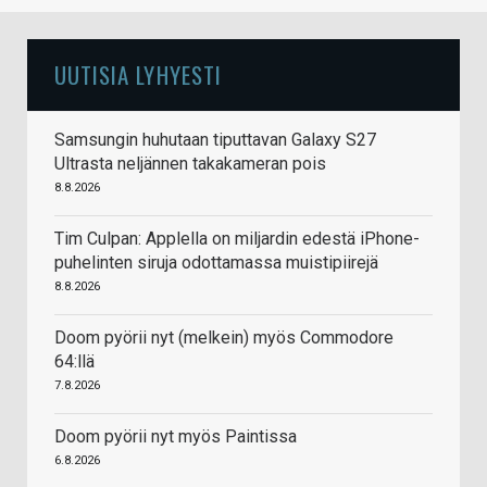
UUTISIA LYHYESTI
Samsungin huhutaan tiputtavan Galaxy S27
Ultrasta neljännen takakameran pois
8.8.2026
Tim Culpan: Applella on miljardin edestä iPhone-
puhelinten siruja odottamassa muistipiirejä
8.8.2026
Doom pyörii nyt (melkein) myös Commodore
64:llä
7.8.2026
Doom pyörii nyt myös Paintissa
6.8.2026