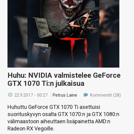
Huhu: NVIDIA valmistelee GeForce
GTX 1070 Ti:n julkaisua
22.9.2017 - 00:27
/
Petrus Laine
Kommentit (28)
Huhuttu GeForce GTX 1070 Ti asettuisi
suorituskyvyn osalta GTX 1070:n ja GTX 1080:n
välimaastoon aiheuttaen lisäpainetta AMD:n
Radeon RX Vegoille.