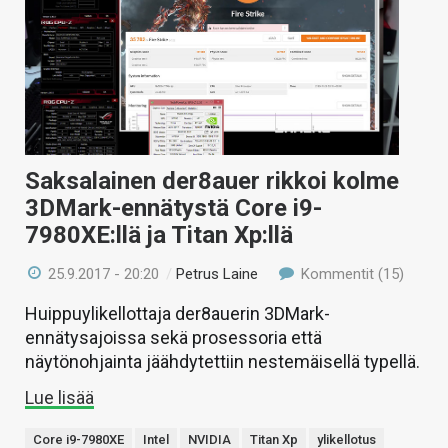
Saksalainen der8auer rikkoi kolme
3DMark-ennätystä Core i9-
7980XE:llä ja Titan Xp:llä
25.9.2017 - 20:20
/
Petrus Laine
Kommentit (15)
Huippuylikellottaja der8auerin 3DMark-
ennätysajoissa sekä prosessoria että
näytönohjainta jäähdytettiin nestemäisellä typellä.
Lue lisää
Core i9-7980XE
Intel
NVIDIA
Titan Xp
ylikellotus