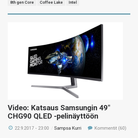
8th gen Core
Coffee Lake
Intel
Video: Katsaus Samsungin 49″
CHG90 QLED -pelinäyttöön
22.9.2017 - 23:00
/
Sampsa Kurri
Kommentit (60)