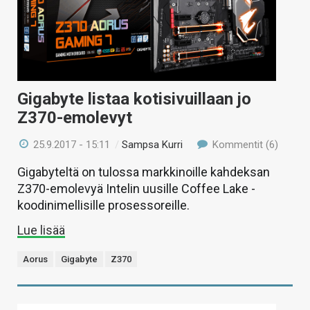
Gigabyte listaa kotisivuillaan jo
Z370-emolevyt
25.9.2017 - 15:11
/
Sampsa Kurri
Kommentit (6)
Gigabyteltä on tulossa markkinoille kahdeksan
Z370-emolevyä Intelin uusille Coffee Lake -
koodinimellisille prosessoreille.
Lue lisää
Aorus
Gigabyte
Z370