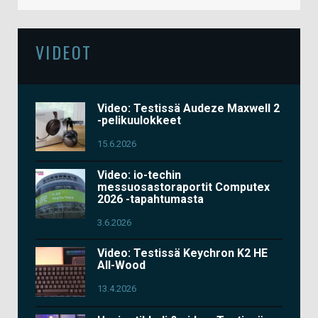
VIDEOT
Video: Testissä Audeze Maxwell 2
-pelikuulokkeet
15.6.2026
Video: io-techin
messuosastoraportit Computex
2026 -tapahtumasta
3.6.2026
Video: Testissä Keychron K2 HE
All-Wood
13.4.2026