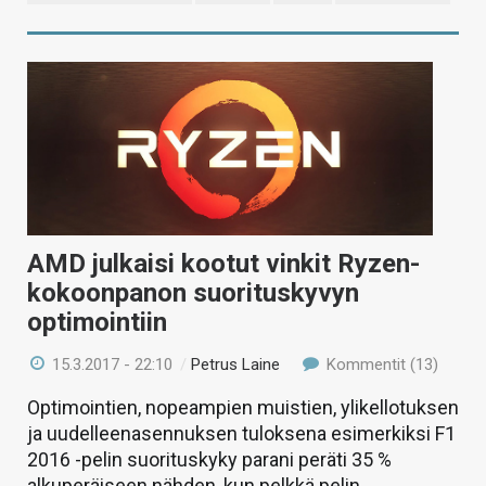
AMD julkaisi kootut vinkit Ryzen-
kokoonpanon suorituskyvyn
optimointiin
15.3.2017 - 22:10
/
Petrus Laine
Kommentit (13)
Optimointien, nopeampien muistien, ylikellotuksen
ja uudelleenasennuksen tuloksena esimerkiksi F1
2016 -pelin suorituskyky parani peräti 35 %
alkuperäiseen nähden, kun pelkkä pelin