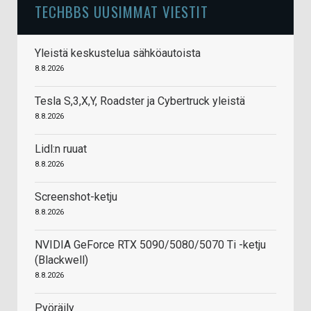
TECHBBS UUSIMMAT VIESTIT
Yleistä keskustelua sähköautoista
8.8.2026
Tesla S,3,X,Y, Roadster ja Cybertruck yleistä
8.8.2026
Lidl:n ruuat
8.8.2026
Screenshot-ketju
8.8.2026
NVIDIA GeForce RTX 5090/5080/5070 Ti -ketju
(Blackwell)
8.8.2026
Pyöräily