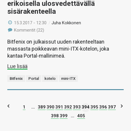
erikoisella ulosvedettävällä
sisärakenteella
15.3.2017 - 12:30
/
Juha Kokkonen
Kommentit (22)
Bitfenix on julkaissut uuden rakenteeltaan
massasta poikkeavan mini-ITX-kotelon, joka
kantaa Portal-mallinimeä.
Lue lisää
Bitfenix
Portal
kotelo
mini-ITX
1
...
389
390
391
392
393
394
395
396
397
398
399
...
405