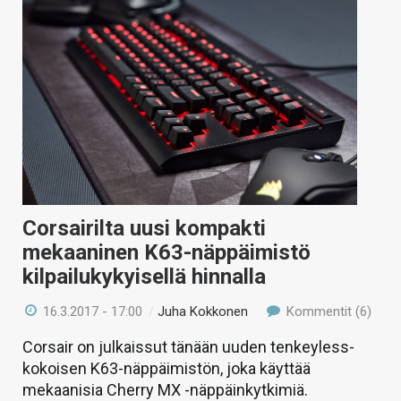
Corsairilta uusi kompakti
mekaaninen K63-näppäimistö
kilpailukykyisellä hinnalla
16.3.2017 - 17:00
/
Juha Kokkonen
Kommentit (6)
Corsair on julkaissut tänään uuden tenkeyless-
kokoisen K63-näppäimistön, joka käyttää
mekaanisia Cherry MX -näppäinkytkimiä.