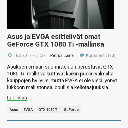
Asus ja EVGA esittelivät omat
GeForce GTX 1080 Ti -mallinsa
16.3.2017 - 21:27
/
Petrus Laine
Kommentit (10)
Asuksen omaan suunnitteluun perustuvat GTX
1080 Ti -mallit vaikuttavat kaikin puolin valmiilta
kauppojen hyllyille, mutta EVGA ei ole vielä lyönyt
lukkoon mallistonsa lopullisia kellotaajuuksia.
Lue lisää
Asus
EVGA
GTX 1080 Ti
GeForce