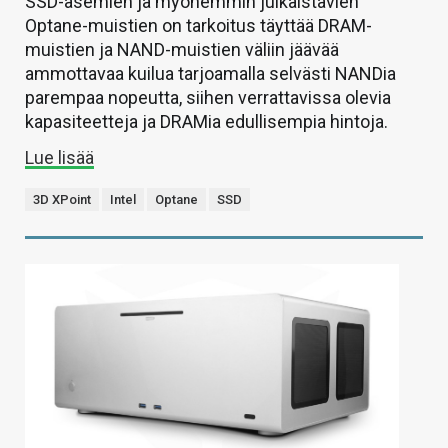
SSD-asemien ja myöhemmin julkaistavien
Optane-muistien on tarkoitus täyttää DRAM-
muistien ja NAND-muistien väliin jäävää
ammottavaa kuilua tarjoamalla selvästi NANDia
parempaa nopeutta, siihen verrattavissa olevia
kapasiteetteja ja DRAMia edullisempia hintoja.
Lue lisää
3D XPoint
Intel
Optane
SSD