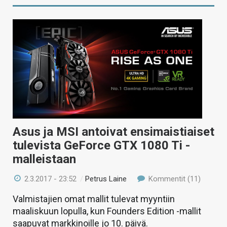
Asus ja MSI antoivat ensimaistiaiset
tulevista GeForce GTX 1080 Ti -
malleistaan
2.3.2017 - 23:52
/
Petrus Laine
Kommentit (11)
Valmistajien omat mallit tulevat myyntiin
maaliskuun lopulla, kun Founders Edition -mallit
saapuvat markkinoille jo 10. päivä.