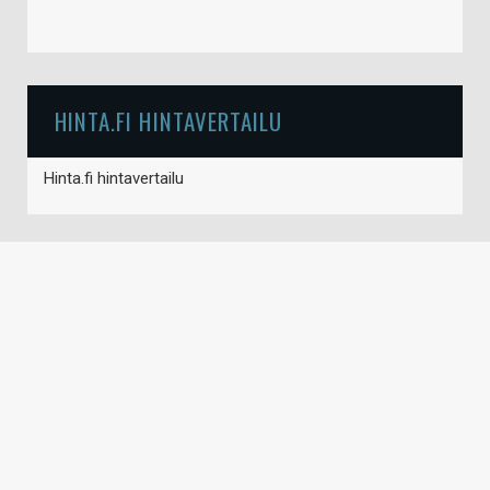
HINTA.FI HINTAVERTAILU
Hinta.fi hintavertailu