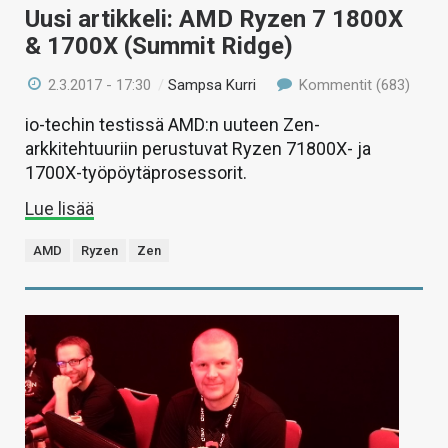
Uusi artikkeli: AMD Ryzen 7 1800X
& 1700X (Summit Ridge)
2.3.2017 - 17:30
/
Sampsa Kurri
Kommentit (683)
io-techin testissä AMD:n uuteen Zen-
arkkitehtuuriin perustuvat Ryzen 71800X- ja
1700X-työpöytäprosessorit.
Lue lisää
AMD
Ryzen
Zen