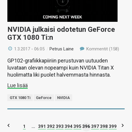
NVIDIA julkaisi odotetun GeForce
GTX 1080 Ti:n
1.3.2017 - 06:05
/
Petrus Laine
Kommentit (158)
GP102-grafiikkapiiriin perustuvan uutuuden
luvataan olevan nopeampi kuin NVIDIA Titan X
huolimatta liki puolet halvemmasta hinnasta.
Lue lisää
GTX 1080 Ti
GeForce
NVIDIA
1
...
391
392
393
394
395
396
397
398
399