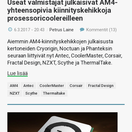
Useat valmistajat julkaisivat AM4-
yhteensopivia kiinnityskehikkoja
prosessoricoolereilleen
6.3.2017 - 20:43
/
Petrus Laine
Kommentit (13)
Aiemmin AM4-kiinnityskehikkojen julkaisusta
kertoneiden Cryorigin, Noctuan ja Phanteksin
seuraan liittyivät nyt Antec, CoolerMaster, Corsair,
Fractal Design, NZXT, Scythe ja ThermalTake.
Lue lisää
AM4
Antec
CoolerMaster
Corsair
Fractal Design
NZXT
Scythe
Thermaltake