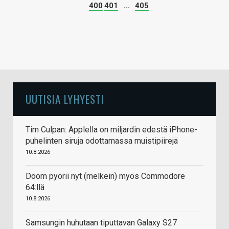
400
401
...
405
UUTISIA LYHYESTI
Tim Culpan: Applella on miljardin edestä iPhone-
puhelinten siruja odottamassa muistipiirejä
10.8.2026
Doom pyörii nyt (melkein) myös Commodore
64:llä
10.8.2026
Samsungin huhutaan tiputtavan Galaxy S27