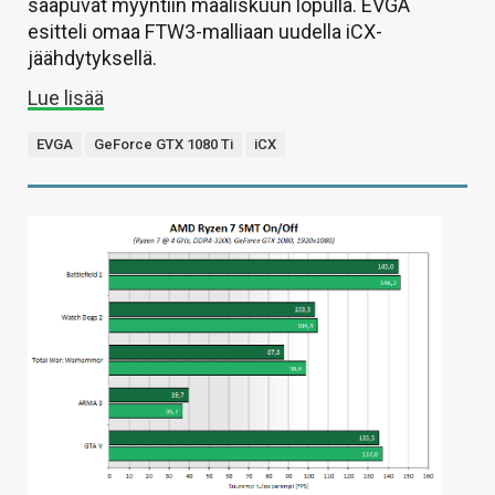
saapuvat myyntiin maaliskuun lopulla. EVGA
esitteli omaa FTW3-malliaan uudella iCX-
jäähdytyksellä.
Lue lisää
EVGA
GeForce GTX 1080 Ti
iCX