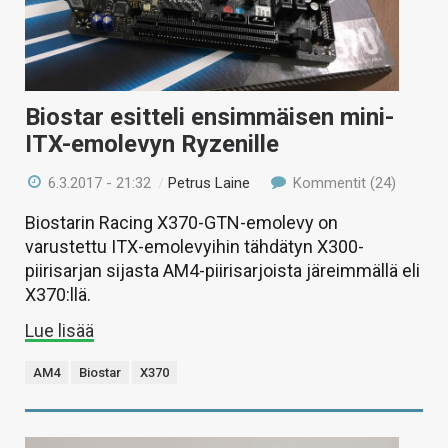
Biostar esitteli ensimmäisen mini-
ITX-emolevyn Ryzenille
6.3.2017 - 21:32
/
Petrus Laine
Kommentit (24)
Biostarin Racing X370-GTN-emolevy on
varustettu ITX-emolevyihin tähdätyn X300-
piirisarjan sijasta AM4-piirisarjoista järeimmällä eli
X370:llä.
Lue lisää
AM4
Biostar
X370