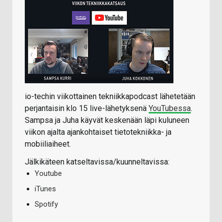
io-techin viikottainen tekniikkapodcast lähetetään
perjantaisin klo 15 live-lähetyksenä
YouTubessa
.
Sampsa ja Juha käyvät keskenään läpi kuluneen
viikon ajalta ajankohtaiset tietotekniikka- ja
mobiiliaiheet.
Jälkikäteen katseltavissa/kuunneltavissa:
Youtube
iTunes
Spotify