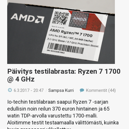
Päivitys testilabrasta: Ryzen 7 1700
@ 4 GHz
6.3.2017 - 20:47
/
Sampsa Kurri
Kommentit (44)
Io-techin testilabraan saapui Ryzen 7 -sarjan
edullisin noin reilun 370 euron hintainen ja 65
watin TDP-arvolla varustettu 1700-malli.
Aloitimme testit testaamaalla välittömästi, kuinka