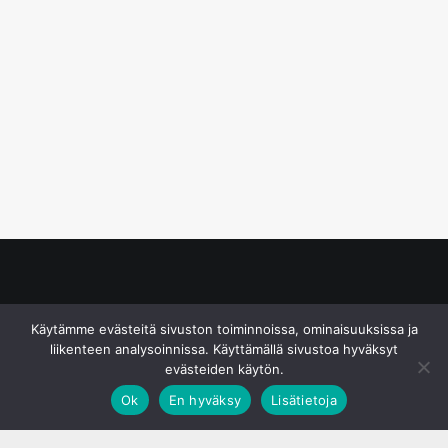
© S&J Media Oy
Käytämme evästeitä sivuston toiminnoissa, ominaisuuksissa ja
liikenteen analysoinnissa. Käyttämällä sivustoa hyväksyt
evästeiden käytön.
Ok
En hyväksy
Lisätietoja
;