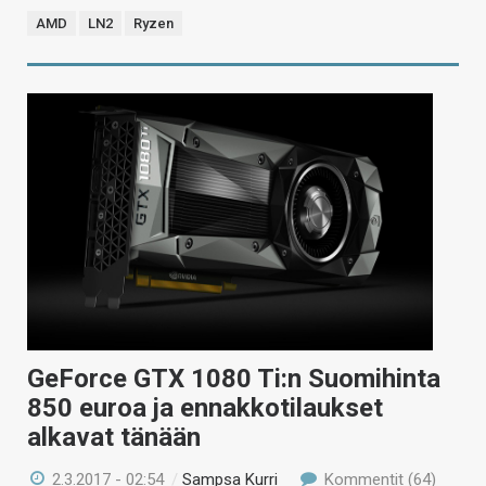
AMD
LN2
Ryzen
GeForce GTX 1080 Ti:n Suomihinta
850 euroa ja ennakkotilaukset
alkavat tänään
2.3.2017 - 02:54
/
Sampsa Kurri
Kommentit (64)