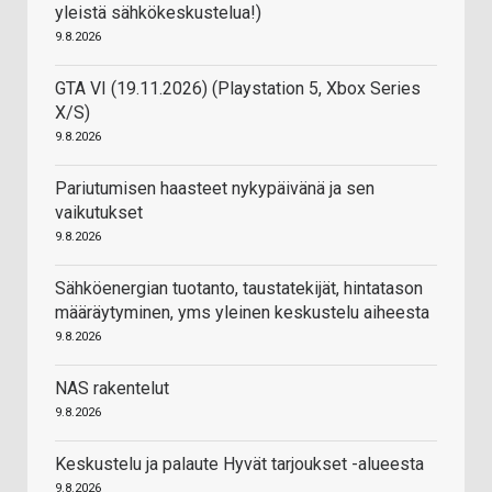
yleistä sähkökeskustelua!)
9.8.2026
GTA VI (19.11.2026) (Playstation 5, Xbox Series
X/S)
9.8.2026
Pariutumisen haasteet nykypäivänä ja sen
vaikutukset
9.8.2026
Sähköenergian tuotanto, taustatekijät, hintatason
määräytyminen, yms yleinen keskustelu aiheesta
9.8.2026
NAS rakentelut
9.8.2026
Keskustelu ja palaute Hyvät tarjoukset -alueesta
9.8.2026