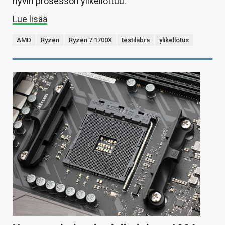
hyvin prosessori ylikellottuu.
Lue lisää
AMD
Ryzen
Ryzen 7 1700X
testilabra
ylikellotus