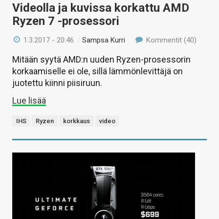
Videolla ja kuvissa korkattu AMD
Ryzen 7 -prosessori
1.3.2017 - 20:46
/
Sampsa Kurri
Kommentit (40)
Mitään syytä AMD:n uuden Ryzen-prosessorin
korkaamiselle ei ole, sillä lämmönlevittäjä on
juotettu kiinni piisiruun.
Lue lisää
IHS
Ryzen
korkkaus
video