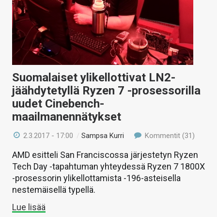
Suomalaiset ylikellottivat LN2-
jäähdytetyllä Ryzen 7 -prosessorilla
uudet Cinebench-
maailmanennätykset
2.3.2017 - 17:00
/
Sampsa Kurri
Kommentit (31)
AMD esitteli San Franciscossa järjestetyn Ryzen
Tech Day -tapahtuman yhteydessä Ryzen 7 1800X
-prosessorin ylikellottamista -196-asteisella
nestemäisellä typellä.
Lue lisää