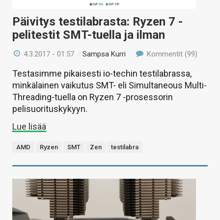
Päivitys testilabrasta: Ryzen 7 -
pelitestit SMT-tuella ja ilman
4.3.2017 - 01:57
/
Sampsa Kurri
Kommentit (99)
Testasimme pikaisesti io-techin testilabrassa,
minkälainen vaikutus SMT- eli Simultaneous Multi-
Threading-tuella on Ryzen 7 -prosessorin
pelisuorituskykyyn.
Lue lisää
AMD
Ryzen
SMT
Zen
testilabra