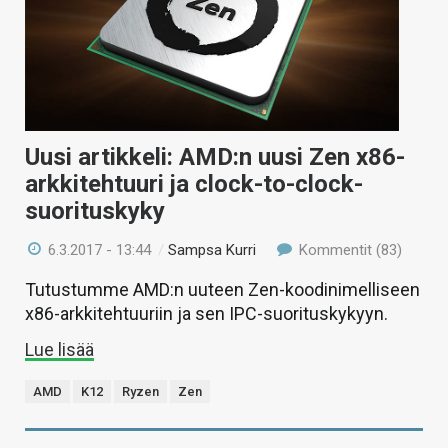
Uusi artikkeli: AMD:n uusi Zen x86-
arkkitehtuuri ja clock-to-clock-
suorituskyky
6.3.2017 - 13:44
/
Sampsa Kurri
Kommentit (83)
Tutustumme AMD:n uuteen Zen-koodinimelliseen
x86-arkkitehtuuriin ja sen IPC-suorituskykyyn.
Lue lisää
AMD
K12
Ryzen
Zen