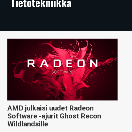
Tietotekniikka
ARTIKKELIT
VIDEOT
TECHBBS
TIETOA
HINTA.FI
KAUPPA
VAIHDA TEEMA
AMD julkaisi uudet Radeon
HAKU
Software -ajurit Ghost Recon
Wildlandsille