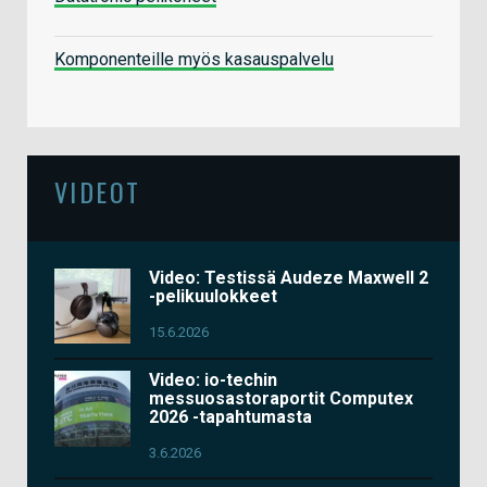
Komponenteille myös kasauspalvelu
VIDEOT
Video: Testissä Audeze Maxwell 2
-pelikuulokkeet
15.6.2026
Video: io-techin
messuosastoraportit Computex
2026 -tapahtumasta
3.6.2026