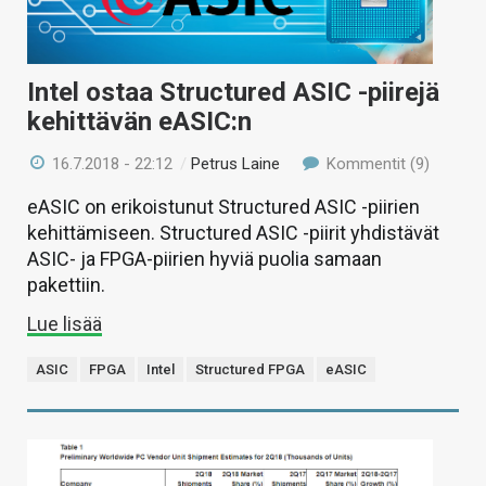
Intel ostaa Structured ASIC -piirejä
kehittävän eASIC:n
16.7.2018 - 22:12
/
Petrus Laine
Kommentit (9)
eASIC on erikoistunut Structured ASIC -piirien
kehittämiseen. Structured ASIC -piirit yhdistävät
ASIC- ja FPGA-piirien hyviä puolia samaan
pakettiin.
Lue lisää
ASIC
FPGA
Intel
Structured FPGA
eASIC