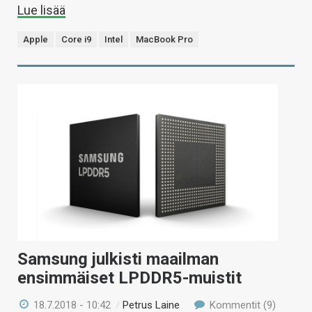
Lue lisää
Apple
Core i9
Intel
MacBook Pro
Samsung julkisti maailman
ensimmäiset LPDDR5-muistit
18.7.2018 - 10:42
/
Petrus Laine
Kommentit (9)