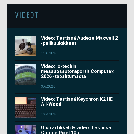
VIDEOT
Video: Testissä Audeze Maxwell 2
-pelikuulokkeet
15.6.2026
Video: io-techin
messuosastoraportit Computex
2026 -tapahtumasta
3.6.2026
Video: Testissä Keychron K2 HE
All-Wood
13.4.2026
Uusi artikkeli & video: Testissä
Google Pixel 10a