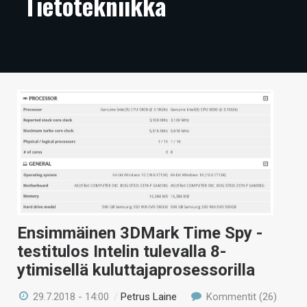
Tietotekniikka
ARTIKKELIT
VIDEOT
TECHBBS
TIETOA
HINTA.FI
KAUPPA
VAIHDA TEEMA
Ensimmäinen 3DMark Time Spy -
testitulos Intelin tulevalla 8-
HAKU
ytimisellä kuluttajaprosessorilla
29.7.2018 - 14:00
/
Petrus Laine
Kommentit (26)