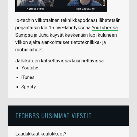
io-techin viikottainen tekniikkapodcast lähetetään
perjantaisin klo 15 live-lähetyksenä
YouTubessa
.
Sampsa ja Juha käyvät keskenään läpi kuluneen
viikon ajalta ajankohtaiset tietotekniikka- ja
mobiiliaiheet.
Jälkikäteen katseltavissa/kuunneltavissa:
Youtube
iTunes
Spotify
TECHBBS UUSIMMAT VIESTIT
Laadukkaat kuulokkeet?