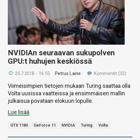
NVIDIAn seuraavan sukupolven
GPU:t huhujen keskiössä
25.7.2018 - 16:55
/
Petrus Laine
Kommentit (32)
Viimeisimpien tietojen mukaan Turing saattaa olla
Volta uusissa vaatteissa ja ensimmäisen mallin
julkaisua povataan elokuun lopulle.
Lue lisää
GTX 1180
GeForce 11
NVIDIA
Turing
Volta