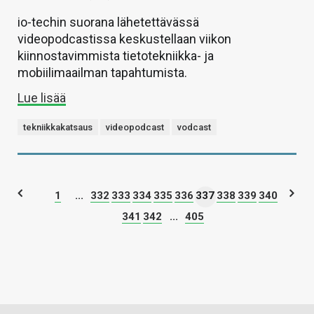
io-techin suorana lähetettävässä
videopodcastissa keskustellaan viikon
kiinnostavimmista tietotekniikka- ja
mobiilimaailman tapahtumista.
Lue lisää
tekniikkakatsaus
videopodcast
vodcast
1
...
332
333
334
335
336
337
338
339
340
341
342
...
405