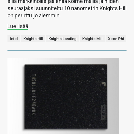
sillä markkinoille jää enää kolme mallia ja niiden
seuraajaksi suunniteltu 10 nanometrin Knights Hill
on peruttu jo aiemmin.
Lue lisää
Intel
Knights Hill
Knights Landing
Knights Mill
Xeon Phi