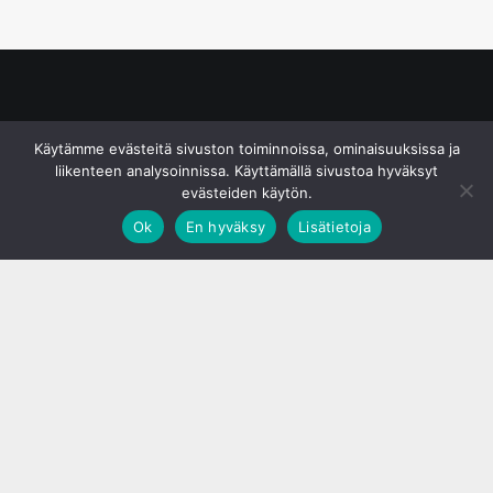
© S&J Media Oy
Käytämme evästeitä sivuston toiminnoissa, ominaisuuksissa ja
liikenteen analysoinnissa. Käyttämällä sivustoa hyväksyt
evästeiden käytön.
Ok
En hyväksy
Lisätietoja
;