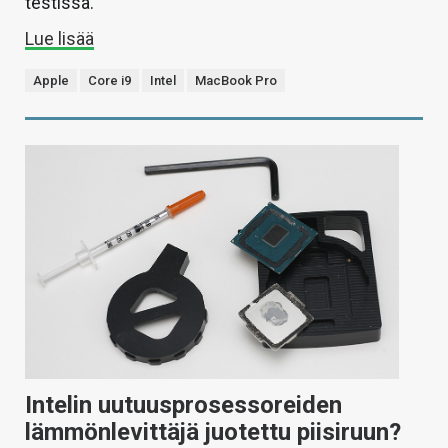
testissä.
Lue lisää
Apple
Core i9
Intel
MacBook Pro
Intelin uutuusprosessoreiden
lämmönlevittäjä juotettu piisiruun?