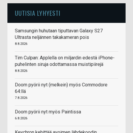
UUTISIA LYHYESTI
Samsungin huhutaan tiputtavan Galaxy S27
Ultrasta neljännen takakameran pois
8.8.2026
Tim Culpan: Applella on miljardin edestä iPhone-
puhelinten siruja odottamassa muistipiirejä
8.8.2026
Doom pyörii nyt (melkein) myös Commodore
64:llä
7.8.2026
Doom pyörii nyt myös Paintissa
6.8.2026
Keychron kehittää avoimen lähdekoodin