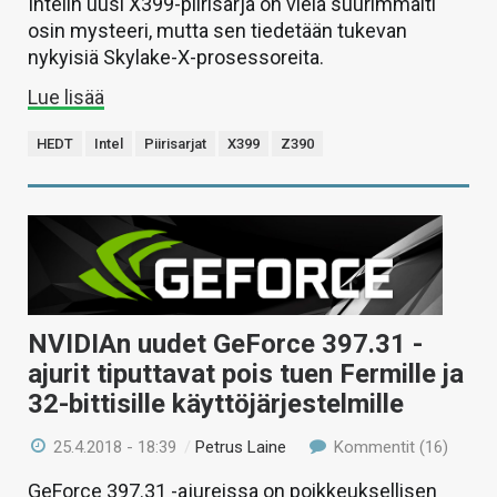
Intelin uusi X399-piirisarja on vielä suurimmalti
osin mysteeri, mutta sen tiedetään tukevan
nykyisiä Skylake-X-prosessoreita.
Lue lisää
HEDT
Intel
Piirisarjat
X399
Z390
NVIDIAn uudet GeForce 397.31 -
ajurit tiputtavat pois tuen Fermille ja
32-bittisille käyttöjärjestelmille
25.4.2018 - 18:39
/
Petrus Laine
Kommentit (16)
GeForce 397.31 -ajureissa on poikkeuksellisen