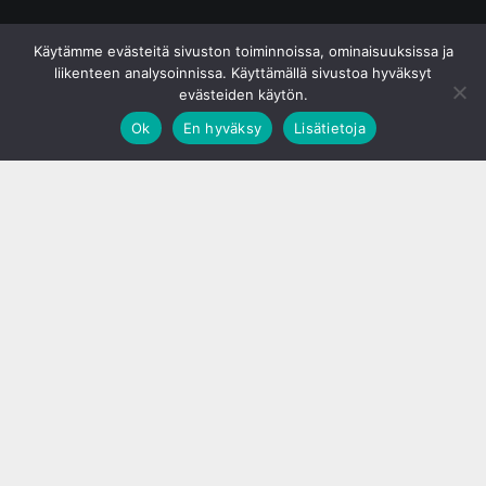
© S&J Media Oy
Käytämme evästeitä sivuston toiminnoissa, ominaisuuksissa ja
liikenteen analysoinnissa. Käyttämällä sivustoa hyväksyt
evästeiden käytön.
Ok
En hyväksy
Lisätietoja
;