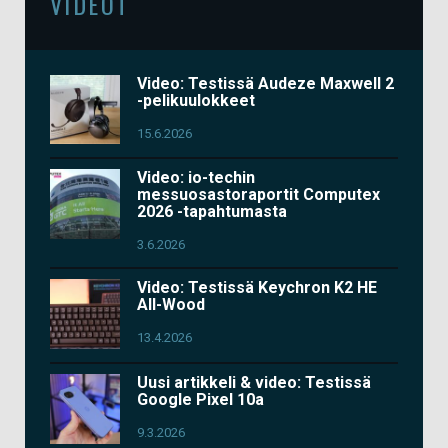
VIDEOT
Video: Testissä Audeze Maxwell 2
-pelikuulokkeet
15.6.2026
Video: io-techin
messuosastoraportit Computex
2026 -tapahtumasta
3.6.2026
Video: Testissä Keychron K2 HE
All-Wood
13.4.2026
Uusi artikkeli & video: Testissä
Google Pixel 10a
9.3.2026