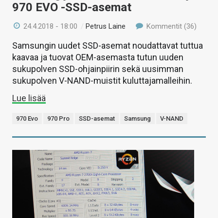
970 EVO -SSD-asemat
24.4.2018 - 18:00
/
Petrus Laine
Kommentit (36)
Samsungin uudet SSD-asemat noudattavat tuttua
kaavaa ja tuovat OEM-asemasta tutun uuden
sukupolven SSD-ohjainpiirin sekä uusimman
sukupolven V-NAND-muistit kuluttajamalleihin.
Lue lisää
970 Evo
970 Pro
SSD-asemat
Samsung
V-NAND