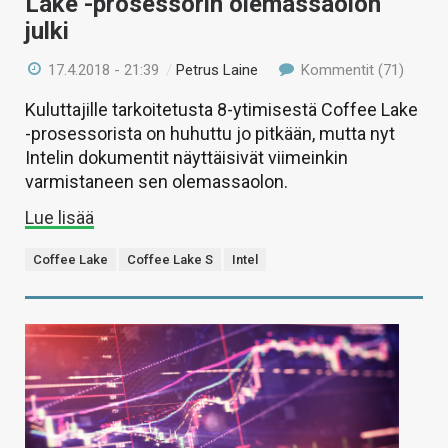
Lake -prosessorin olemassaolon
julki
17.4.2018 - 21:39
/
Petrus Laine
Kommentit (71)
Kuluttajille tarkoitetusta 8-ytimisestä Coffee Lake
-prosessorista on huhuttu jo pitkään, mutta nyt
Intelin dokumentit näyttäisivät viimeinkin
varmistaneen sen olemassaolon.
Lue lisää
Coffee Lake
Coffee Lake S
Intel