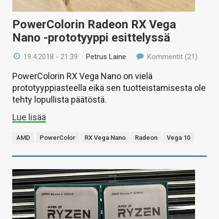
PowerColorin Radeon RX Vega
Nano -prototyyppi esittelyssä
19.4.2018 - 21:39
/
Petrus Laine
Kommentit (21)
PowerColorin RX Vega Nano on vielä
prototyyppiasteella eikä sen tuotteistamisesta ole
tehty lopullista päätöstä.
Lue lisää
AMD
PowerColor
RX Vega Nano
Radeon
Vega 10