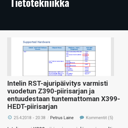
Tietotekniikka
ARTIKKELIT
VIDEOT
TECHBBS
TIETOA
HINTA.FI
KAUPPA
VAIHDA TEEMA
Intelin RST-ajuripäivitys varmisti
vuodetun Z390-piirisarjan ja
entuudestaan tuntemattoman X399-
HEDT-piirisarjan
HAKU
25.4.2018 - 20:38
/
Petrus Laine
Kommentit (5)