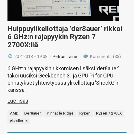
Huippuylikellottaja ’der8auer’ rikkoi
6 GHz:n rajapyykin Ryzen 7
2700X:llä
20.4.2018 - 19:08
/
Petrus Laine
Kommentit (33)
6 GHz:n rajapyykin rikkomisen lisäksi ’der8auer’
takoi uusiksi Geekbench 3- ja GPU Pi for CPU -
ennätykset yhteistyössä ylikellottaja ’ShockG’:n
kanssa.
Lue lisää
AMD
Der8auer
Pinnacle Ridge
Ryzen
Ryzen 7 2700X
ylikellotus