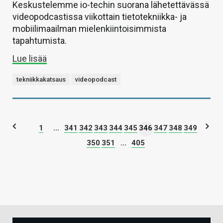
Keskustelemme io-techin suorana lähetettävässä
videopodcastissa viikottain tietotekniikka- ja
mobiilimaailman mielenkiintoisimmista
tapahtumista.
Lue lisää
tekniikkakatsaus
videopodcast
1
...
341
342
343
344
345
346
347
348
349
350
351
...
405