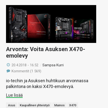
Arvonta: Voita Asuksen X470-
emolevy
20.4.2018 - 16:52
/
Sampsa Kurri
Kommentit (1 569)
io-techin ja Asuksen huhtikuun arvonnassa
palkintona on kaksi X470-emolevyä.
Lue lisää
Asus
Kaupallinen yhteistyö
Mainos
X470