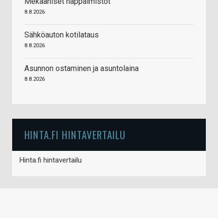
Mekaaniset näppäimistöt
8.8.2026
Sähköauton kotilataus
8.8.2026
Asunnon ostaminen ja asuntolaina
8.8.2026
HINTA.FI HINTAVERTAILU
Hinta.fi hintavertailu