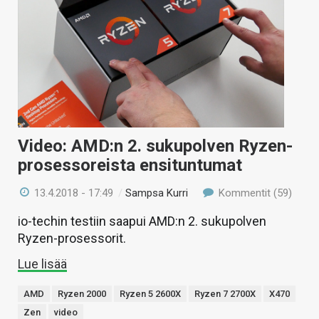
Video: AMD:n 2. sukupolven Ryzen-
prosessoreista ensituntumat
13.4.2018 - 17:49
/
Sampsa Kurri
Kommentit (59)
io-techin testiin saapui AMD:n 2. sukupolven
Ryzen-prosessorit.
Lue lisää
AMD
Ryzen 2000
Ryzen 5 2600X
Ryzen 7 2700X
X470
Zen
video