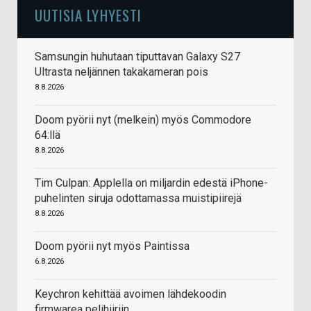
UUTISIA LYHYESTI
Samsungin huhutaan tiputtavan Galaxy S27
Ultrasta neljännen takakameran pois
8.8.2026
Doom pyörii nyt (melkein) myös Commodore
64:llä
8.8.2026
Tim Culpan: Applella on miljardin edestä iPhone-
puhelinten siruja odottamassa muistipiirejä
8.8.2026
Doom pyörii nyt myös Paintissa
6.8.2026
Keychron kehittää avoimen lähdekoodin
firmwarea pelihiiriin