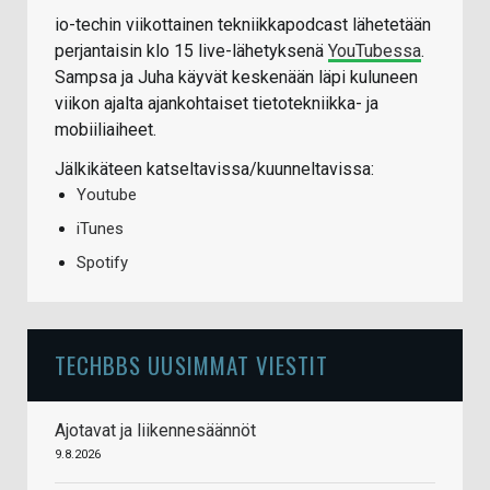
io-techin viikottainen tekniikkapodcast lähetetään
perjantaisin klo 15 live-lähetyksenä
YouTubessa
.
Sampsa ja Juha käyvät keskenään läpi kuluneen
viikon ajalta ajankohtaiset tietotekniikka- ja
mobiiliaiheet.
Jälkikäteen katseltavissa/kuunneltavissa:
Youtube
iTunes
Spotify
TECHBBS UUSIMMAT VIESTIT
Ajotavat ja liikennesäännöt
9.8.2026