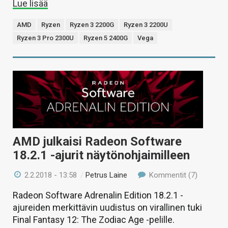
Lue lisää
AMD
Ryzen
Ryzen 3 2200G
Ryzen 3 2200U
Ryzen 3 Pro 2300U
Ryzen 5 2400G
Vega
AMD julkaisi Radeon Software
18.2.1 -ajurit näytönohjaimilleen
2.2.2018 - 13:58
/
Petrus Laine
Kommentit (7)
Radeon Software Adrenalin Edition 18.2.1 -
ajureiden merkittävin uudistus on virallinen tuki
Final Fantasy 12: The Zodiac Age -pelille.