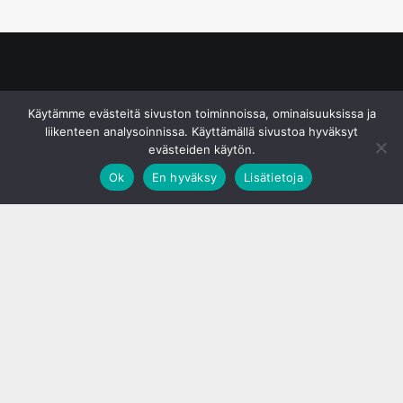
© S&J Media Oy
Käytämme evästeitä sivuston toiminnoissa, ominaisuuksissa ja
liikenteen analysoinnissa. Käyttämällä sivustoa hyväksyt
evästeiden käytön.
Ok
En hyväksy
Lisätietoja
;