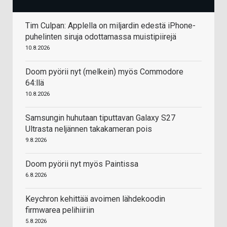
Tim Culpan: Applella on miljardin edestä iPhone-
puhelinten siruja odottamassa muistipiirejä
10.8.2026
Doom pyörii nyt (melkein) myös Commodore
64:llä
10.8.2026
Samsungin huhutaan tiputtavan Galaxy S27
Ultrasta neljännen takakameran pois
9.8.2026
Doom pyörii nyt myös Paintissa
6.8.2026
Keychron kehittää avoimen lähdekoodin
firmwarea pelihiiriin
5.8.2026