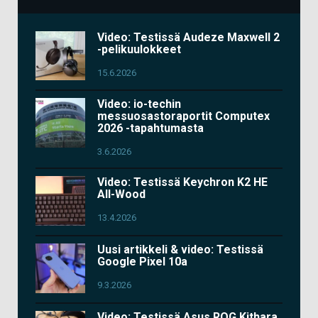
Video: Testissä Audeze Maxwell 2
-pelikuulokkeet
15.6.2026
Video: io-techin
messuosastoraportit Computex
2026 -tapahtumasta
3.6.2026
Video: Testissä Keychron K2 HE
All-Wood
13.4.2026
Uusi artikkeli & video: Testissä
Google Pixel 10a
9.3.2026
Video: Testissä Asus ROG Kithara