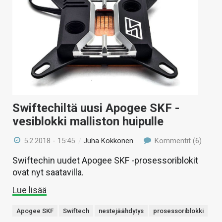
Swiftechiltä uusi Apogee SKF -
vesiblokki malliston huipulle
5.2.2018 - 15:45
/
Juha Kokkonen
Kommentit (6)
Swiftechin uudet Apogee SKF -prosessoriblokit
ovat nyt saatavilla.
Lue lisää
Apogee SKF
Swiftech
nestejäähdytys
prosessoriblokki