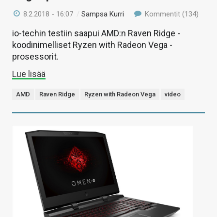
8.2.2018 - 16:07
/
Sampsa Kurri
Kommentit (134)
io-techin testiin saapui AMD:n Raven Ridge -
koodinimelliset Ryzen with Radeon Vega -
prosessorit.
Lue lisää
AMD
Raven Ridge
Ryzen with Radeon Vega
video