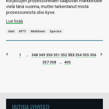
korjattujen prosessoreiden saapuvan markkinoille
vielä tänä vuonna, muttei tarkentanut mistä
prosessoreista olisi kyse.
Lue lisää
Intel
KPTI
Meltdown
Spectre
1
...
348
349
350
351
352
353
354
355
356
357
358
...
405
UUTISIA LYHYESTI