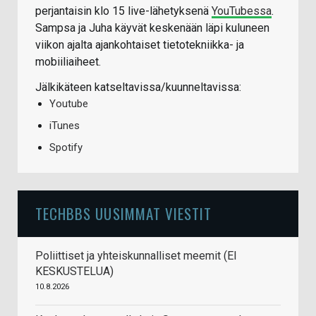
perjantaisin klo 15 live-lähetyksenä
YouTubessa
.
Sampsa ja Juha käyvät keskenään läpi kuluneen
viikon ajalta ajankohtaiset tietotekniikka- ja
mobiiliaiheet.
Jälkikäteen katseltavissa/kuunneltavissa:
Youtube
iTunes
Spotify
TECHBBS UUSIMMAT VIESTIT
Poliittiset ja yhteiskunnalliset meemit (EI
KESKUSTELUA)
10.8.2026