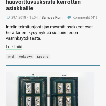
haavoittuvuuksista kerrottiin
asiakkaille
29.1.2018 - 15:04
/
Sampsa Kurri
Kommentit (41)
Intelin toimitusjohtajan myymät osakkeet ovat
herättäneet kysymyksiä sisäpiiritiedon
väärinkäytöksestä.
Lue lisää
Intel
Meltdown
Spectre