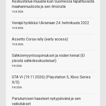
Keskustelua muualla kuin Suomessa tapahtuvasta
maahanmuutosta ja sen ilmiöistä
10.8.2026
Venäjä hyökkäsi Ukrainaan 24. helmikuuta 2022
10.8.2026
Assetto Corsa rally (early access)
10.8.2026
Sähkönmyyntisopimukset ja niiden hinnat (EI
yleistä sähkökeskustelua!)
9.8.2026
GTA VI (19.11.2026) (Playstation 5, Xbox Series
X/S)
9.8.2026
Pariutumisen haasteet nykypäivänä ja sen
vaikutukset