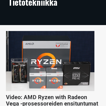
Tietotekniikka
ARTIKKELIT
VIDEOT
TECHBBS
TIETOA
HINTA.FI
KAUPPA
VAIHDA TEEMA
HAKU
Video: AMD Ryzen with Radeon
Vega -prosessoreiden ensituntumat