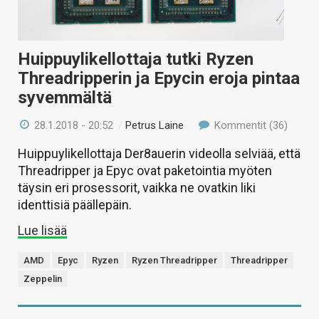
Huippuylikellottaja tutki Ryzen
Threadripperin ja Epycin eroja pintaa
syvemmältä
28.1.2018 - 20:52
/
Petrus Laine
Kommentit (36)
Huippuylikellottaja Der8auerin videolla selviää, että
Threadripper ja Epyc ovat paketointia myöten
täysin eri prosessorit, vaikka ne ovatkin liki
identtisiä päällepäin.
Lue lisää
AMD
Epyc
Ryzen
Ryzen Threadripper
Threadripper
Zeppelin