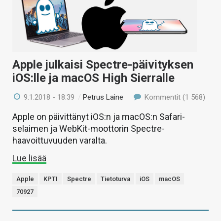
Apple julkaisi Spectre-päivityksen
iOS:lle ja macOS High Sierralle
9.1.2018 - 18:39
/
Petrus Laine
Kommentit (1 568)
Apple on päivittänyt iOS:n ja macOS:n Safari-
selaimen ja WebKit-moottorin Spectre-
haavoittuvuuden varalta.
Lue lisää
Apple
KPTI
Spectre
Tietoturva
iOS
macOS
70927