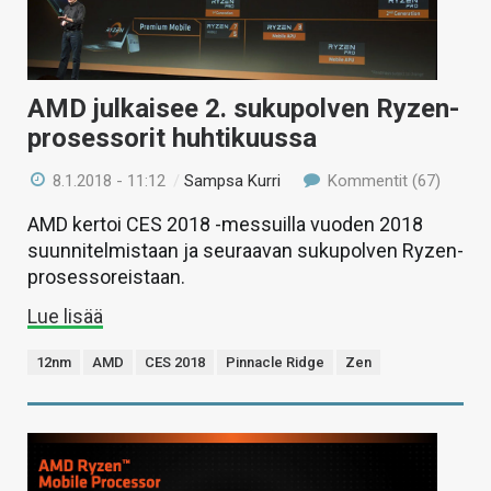
AMD julkaisee 2. sukupolven Ryzen-
prosessorit huhtikuussa
8.1.2018 - 11:12
/
Sampsa Kurri
Kommentit (67)
AMD kertoi CES 2018 -messuilla vuoden 2018
suunnitelmistaan ja seuraavan sukupolven Ryzen-
prosessoreistaan.
Lue lisää
12nm
AMD
CES 2018
Pinnacle Ridge
Zen