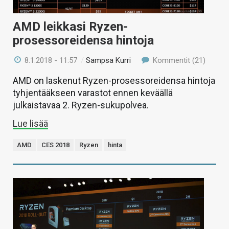
AMD leikkasi Ryzen-
prosessoreidensa hintoja
8.1.2018 - 11:57
/
Sampsa Kurri
Kommentit (21)
AMD on laskenut Ryzen-prosessoreidensa hintoja
tyhjentääkseen varastot ennen keväällä
julkaistavaa 2. Ryzen-sukupolvea.
Lue lisää
AMD
CES 2018
Ryzen
hinta