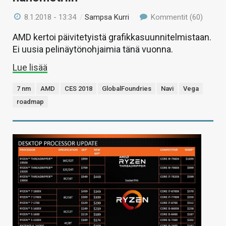
8.1.2018 - 13:34
/
Sampsa Kurri
Kommentit (60)
AMD kertoi päivitetyistä grafikkasuunnitelmistaan.
Ei uusia pelinäytönohjaimia tänä vuonna.
Lue lisää
7 nm
AMD
CES 2018
GlobalFoundries
Navi
Vega
roadmap