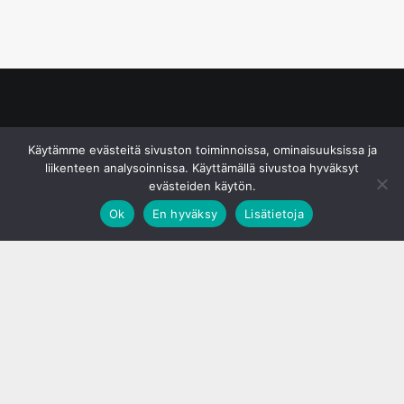
© S&J Media Oy
Käytämme evästeitä sivuston toiminnoissa, ominaisuuksissa ja
liikenteen analysoinnissa. Käyttämällä sivustoa hyväksyt
evästeiden käytön.
Ok
En hyväksy
Lisätietoja
;