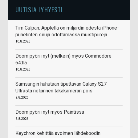
UUTISIA LYHYESTI
Tim Culpan: Applella on miljardin edestä iPhone-
puhelinten siruja odottamassa muistipiirejä
10.8.2026
Doom pyörii nyt (melkein) myös Commodore
64:llä
10.8.2026
Samsungin huhutaan tiputtavan Galaxy S27
Ultrasta neljännen takakameran pois
9.8.2026
Doom pyörii nyt myös Paintissa
6.8.2026
Keychron kehittää avoimen lähdekoodin