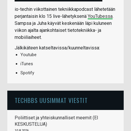
io-techin viikottainen tekniikkapodcast lähetetään
perjantaisin klo 15 live-lähetyksenä
YouTubessa
.
Sampsa ja Juha käyvät keskenään läpi kuluneen
viikon ajalta ajankohtaiset tietotekniikka- ja
mobiiliaiheet.
Jälkikäteen katseltavissa/kuunneltavissa:
Youtube
iTunes
Spotify
TECHBBS UUSIMMAT VIESTIT
Poliittiset ja yhteiskunnalliset meemit (EI
KESKUSTELUA)
10.8.2026