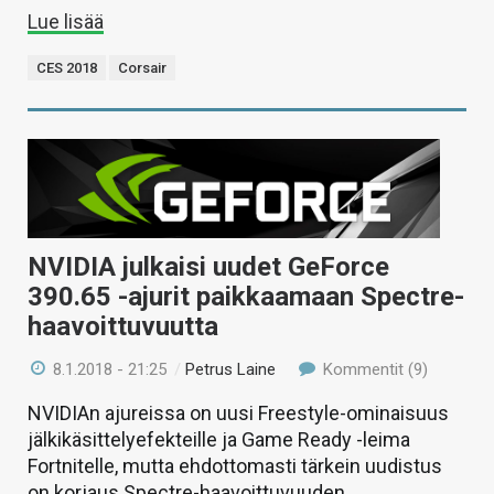
Lue lisää
CES 2018
Corsair
NVIDIA julkaisi uudet GeForce
390.65 -ajurit paikkaamaan Spectre-
haavoittuvuutta
8.1.2018 - 21:25
/
Petrus Laine
Kommentit (9)
NVIDIAn ajureissa on uusi Freestyle-ominaisuus
jälkikäsittelyefekteille ja Game Ready -leima
Fortnitelle, mutta ehdottomasti tärkein uudistus
on korjaus Spectre-haavoittuvuuden