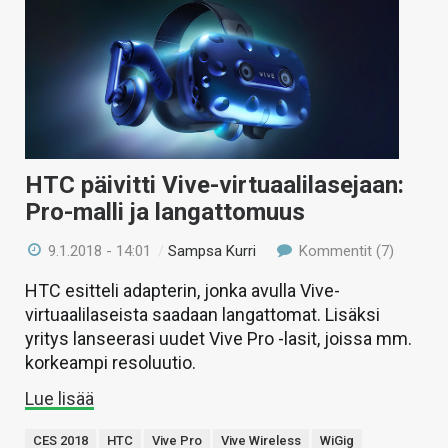
HTC päivitti Vive-virtuaalilasejaan:
Pro-malli ja langattomuus
9.1.2018 - 14:01
/
Sampsa Kurri
Kommentit (7)
HTC esitteli adapterin, jonka avulla Vive-
virtuaalilaseista saadaan langattomat. Lisäksi
yritys lanseerasi uudet Vive Pro -lasit, joissa mm.
korkeampi resoluutio.
Lue lisää
CES 2018
HTC
Vive Pro
Vive Wireless
WiGig