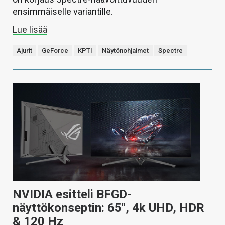
ensimmäiselle variantille.
Lue lisää
Ajurit
GeForce
KPTI
Näytönohjaimet
Spectre
NVIDIA esitteli BFGD-
näyttökonseptin: 65″, 4k UHD, HDR
& 120 Hz