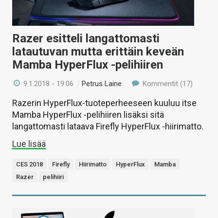
Razer esitteli langattomasti
latautuvan mutta erittäin keveän
Mamba HyperFlux -pelihiiren
9.1.2018 - 19:06
/
Petrus Laine
Kommentit (17)
Razerin HyperFlux-tuoteperheeseen kuuluu itse
Mamba HyperFlux -pelihiiren lisäksi sitä
langattomasti lataava Firefly HyperFlux -hiirimatto.
Lue lisää
CES 2018
Firefly
Hiirimatto
HyperFlux
Mamba
Razer
pelihiiri