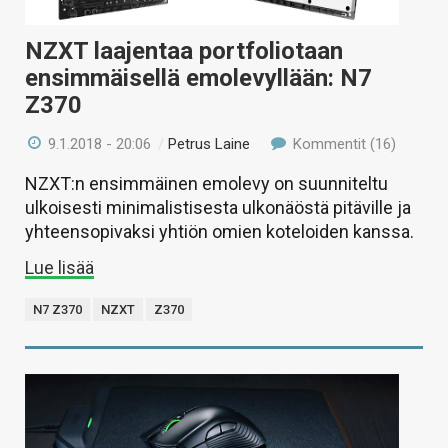
NZXT laajentaa portfoliotaan
ensimmäisellä emolevyllään: N7
Z370
9.1.2018 - 20:06
/
Petrus Laine
Kommentit (16)
NZXT:n ensimmäinen emolevy on suunniteltu
ulkoisesti minimalistisesta ulkonäöstä pitäville ja
yhteensopivaksi yhtiön omien koteloiden kanssa.
Lue lisää
N7 Z370
NZXT
Z370