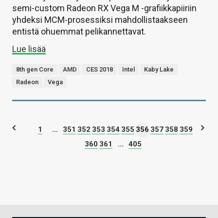
semi-custom Radeon RX Vega M -grafiikkapiiriin
yhdeksi MCM-prosessiksi mahdollistaakseen
entistä ohuemmat pelikannettavat.
Lue lisää
8th gen Core
AMD
CES 2018
Intel
Kaby Lake
Radeon
Vega
1
...
351
352
353
354
355
356
357
358
359
360
361
...
405