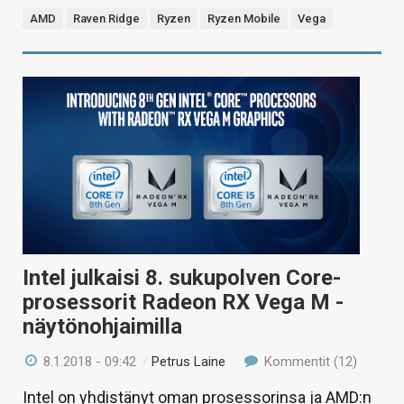
AMD
Raven Ridge
Ryzen
Ryzen Mobile
Vega
Intel julkaisi 8. sukupolven Core-
prosessorit Radeon RX Vega M -
näytönohjaimilla
8.1.2018 - 09:42
/
Petrus Laine
Kommentit (12)
Intel on yhdistänyt oman prosessorinsa ja AMD:n