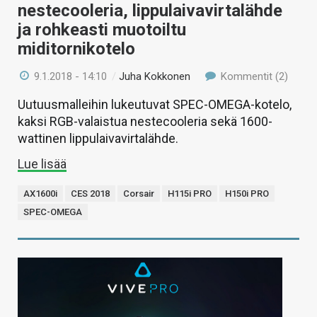
nestecooleria, lippulaivavirtalähde
ja rohkeasti muotoiltu
miditornikotelo
9.1.2018 - 14:10
/
Juha Kokkonen
Kommentit (2)
Uutuusmalleihin lukeutuvat SPEC-OMEGA-kotelo,
kaksi RGB-valaistua nestecooleria sekä 1600-
wattinen lippulaivavirtalähde.
Lue lisää
AX1600i
CES 2018
Corsair
H115i PRO
H150i PRO
SPEC-OMEGA