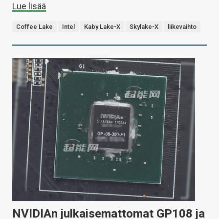
Lue lisää
Coffee Lake
Intel
Kaby Lake-X
Skylake-X
liikevaihto
NVIDIAn julkaisemattomat GP108 ja