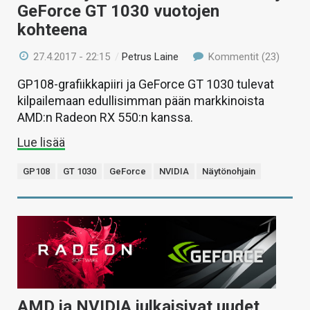
GeForce GT 1030 vuotojen
kohteena
27.4.2017 - 22:15
/
Petrus Laine
Kommentit (23)
GP108-grafiikkapiiri ja GeForce GT 1030 tulevat
kilpailemaan edullisimman pään markkinoista
AMD:n Radeon RX 550:n kanssa.
Lue lisää
GP108
GT 1030
GeForce
NVIDIA
Näytönohjain
AMD ja NVIDIA julkaisivat uudet