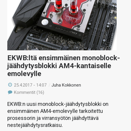
EKWB:ltä ensimmäinen monoblock-
jäähdytysblokki AM4-kantaiselle
emolevylle
25.4.2017 - 14:07
/
Juha Kokkonen
Kommentit (16)
EKWB:n uusi monoblock-jäähdytysblokki on
ensimmäinen AM4-emolevylle tarkoitettu
prosessorin ja virransyötön jäähdyttävä
nestejäähdytysratkaisu.