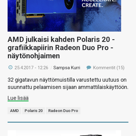
AMD julkaisi kahden Polaris 20 -
grafiikkapiirin Radeon Duo Pro -
näytönohjaimen
25.4.2017 - 12:26
/
Sampsa Kurri
Kommentit (15)
32 gigatavun näyttömuistilla varustettu uutuus on
suunnattu pelaamisen sijaan ammattilaiskäyttöön.
Lue lisää
AMD
Polaris 20
Radeon Duo Pro