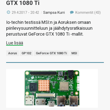
GTX 1080 Ti
29.4.2017 - 20:42
/
Sampsa Kurri
Kommentit (43)
Io-techin testissä MSI:n ja Aoruksen omaan
piirilevysuunnitteluun ja jäähdytysratkaisuun
perustuvat GeForce GTX 1080 Ti -mallit.
Lue lisää
Aorus
GP102
GeForce GTX 1080 Ti
MSI