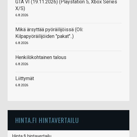
GTA VI (19.11.2026) (Playstation 5, Xbox Series
X/S)
6.8.2026
Mikä ärsyttää pyöräilijöissä (Oli:
Kilpapyöräilijöiden "pakat"..)
6.8.2026
Henkilökohtainen talous
6.8.2026
Liittymät
6.8.2026
HINTA.FI HINTAVERTAILU
Hinta.fi hintavertailu