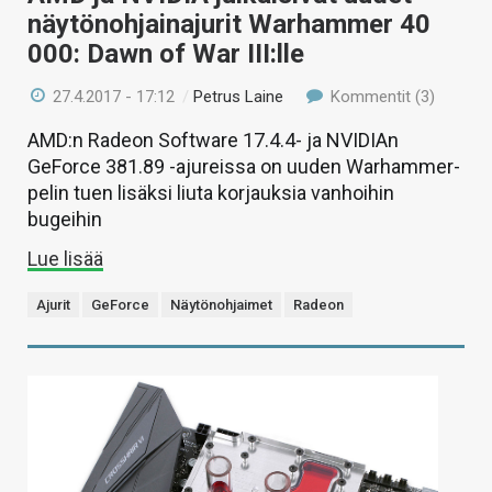
näytönohjainajurit Warhammer 40
000: Dawn of War III:lle
27.4.2017 - 17:12
/
Petrus Laine
Kommentit (3)
AMD:n Radeon Software 17.4.4- ja NVIDIAn
GeForce 381.89 -ajureissa on uuden Warhammer-
pelin tuen lisäksi liuta korjauksia vanhoihin
bugeihin
Lue lisää
Ajurit
GeForce
Näytönohjaimet
Radeon