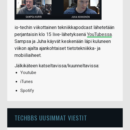
io-techin viikottainen tekniikkapodcast lähetetään
perjantaisin klo 15 live-lähetyksenä
YouTubessa
.
Sampsa ja Juha käyvät keskenään läpi kuluneen
viikon ajalta ajankohtaiset tietotekniikka- ja
mobiiliaiheet.
Jälkikäteen katseltavissa/kuunneltavissa:
Youtube
iTunes
Spotify
TECHBBS UUSIMMAT VIESTIT