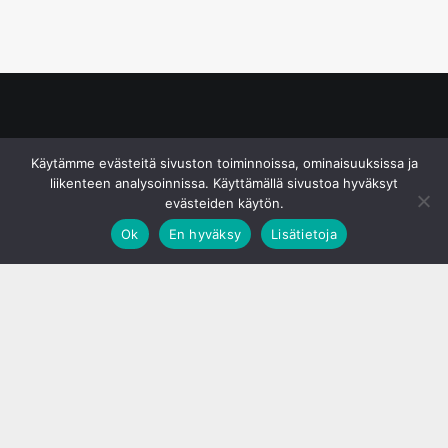
© S&J Media Oy
Käytämme evästeitä sivuston toiminnoissa, ominaisuuksissa ja
liikenteen analysoinnissa. Käyttämällä sivustoa hyväksyt
evästeiden käytön.
Ok
En hyväksy
Lisätietoja
;