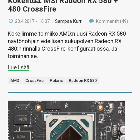
Kokeiltua: MSI Radeon RX 580 +
480 CrossFire
23.4.2017 - 16:37
/
Sampsa Kurri
Kommentit (49)
Kokeilimme toimiiko AMD:n uusi Radeon RX 580 -
näytönohjain edellisen sukupolven Radeon RX
480:n rinnalla CrossFire-konfiguraatiossa. Ja
toimihan se.
Lue lisää
AMD
CrossFire
Polaris
Radeon RX 580