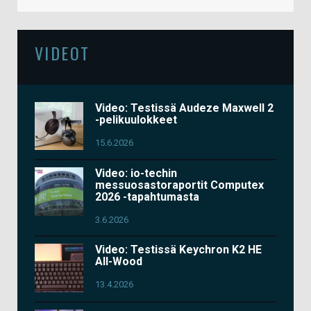
VIDEOT
Video: Testissä Audeze Maxwell 2
-pelikuulokkeet
15.6.2026
Video: io-techin
messuosastoraportit Computex
2026 -tapahtumasta
3.6.2026
Video: Testissä Keychron K2 HE
All-Wood
13.4.2026