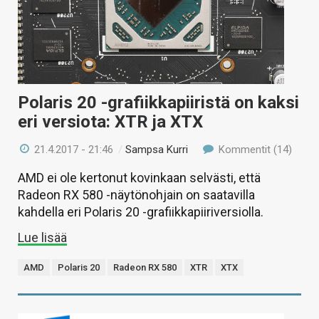
Polaris 20 -grafiikkapiiristä on kaksi
eri versiota: XTR ja XTX
21.4.2017 - 21:46
/
Sampsa Kurri
Kommentit (14)
AMD ei ole kertonut kovinkaan selvästi, että
Radeon RX 580 -näytönohjain on saatavilla
kahdella eri Polaris 20 -grafiikkapiiriversiolla.
Lue lisää
AMD
Polaris 20
Radeon RX 580
XTR
XTX