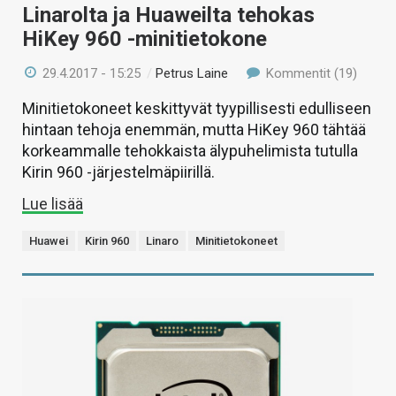
Linarolta ja Huaweilta tehokas
HiKey 960 -minitietokone
29.4.2017 - 15:25
/
Petrus Laine
Kommentit (19)
Minitietokoneet keskittyvät tyypillisesti edulliseen
hintaan tehoja enemmän, mutta HiKey 960 tähtää
korkeammalle tehokkaista älypuhelimista tutulla
Kirin 960 -järjestelmäpiirillä.
Lue lisää
Huawei
Kirin 960
Linaro
Minitietokoneet