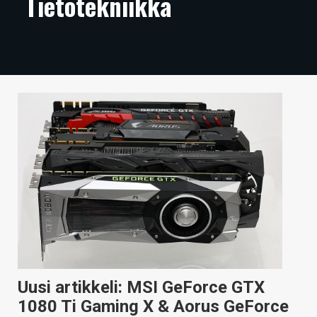
Tietotekniikka
ARTIKKELIT
VIDEOT
TECHBBS
TIETOA
HINTA.FI
KAUPPA
VAIHDA TEEMA
HAKU
Uusi artikkeli: MSI GeForce GTX
1080 Ti Gaming X & Aorus GeForce