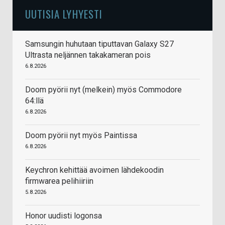
UUTISIA LYHYESTI
Samsungin huhutaan tiputtavan Galaxy S27
Ultrasta neljännen takakameran pois
6.8.2026
Doom pyörii nyt (melkein) myös Commodore
64:llä
6.8.2026
Doom pyörii nyt myös Paintissa
6.8.2026
Keychron kehittää avoimen lähdekoodin
firmwarea pelihiiriin
5.8.2026
Honor uudisti logonsa