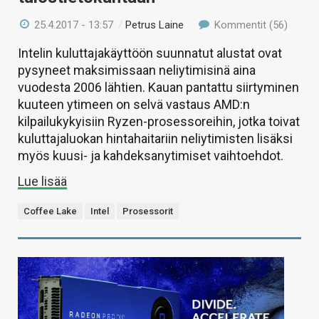
25.4.2017 - 13:57
/
Petrus Laine
Kommentit (56)
Intelin kuluttajakäyttöön suunnatut alustat ovat
pysyneet maksimissaan neliytimisinä aina
vuodesta 2006 lähtien. Kauan pantattu siirtyminen
kuuteen ytimeen on selvä vastaus AMD:n
kilpailukykyisiin Ryzen-prosessoreihin, jotka toivat
kuluttajaluokan hintahaitariin neliytimisten lisäksi
myös kuusi- ja kahdeksanytimiset vaihtoehdot.
Lue lisää
Coffee Lake
Intel
Prosessorit