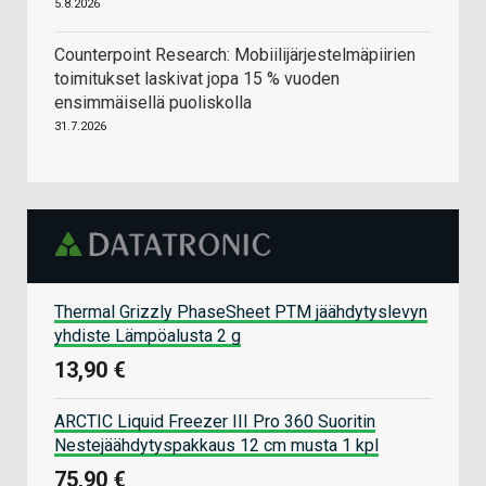
5.8.2026
Counterpoint Research: Mobiilijärjestelmäpiirien
toimitukset laskivat jopa 15 % vuoden
ensimmäisellä puoliskolla
31.7.2026
Thermal Grizzly PhaseSheet PTM jäähdytyslevyn
yhdiste Lämpöalusta 2 g
13,90 €
ARCTIC Liquid Freezer III Pro 360 Suoritin
Nestejäähdytyspakkaus 12 cm musta 1 kpl
75,90 €