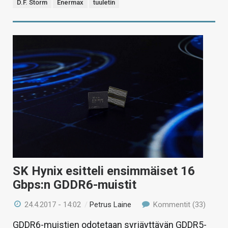
D.F. Storm
Enermax
tuuletin
SK Hynix esitteli ensimmäiset 16
Gbps:n GDDR6-muistit
24.4.2017 - 14:02
/
Petrus Laine
Kommentit (33)
GDDR6-muistien odotetaan syrjäyttävän GDDR5-