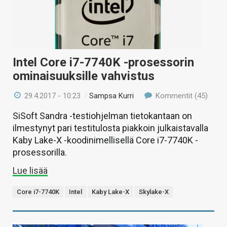
Intel Core i7-7740K -prosessorin
ominaisuuksille vahvistus
29.4.2017 - 10:23
/
Sampsa Kurri
Kommentit (45)
SiSoft Sandra -testiohjelman tietokantaan on
ilmestynyt pari testitulosta piakkoin julkaistavalla
Kaby Lake-X -koodinimellisellä Core i7-7740K -
prosessorilla.
Lue lisää
Core i7-7740K
Intel
Kaby Lake-X
Skylake-X