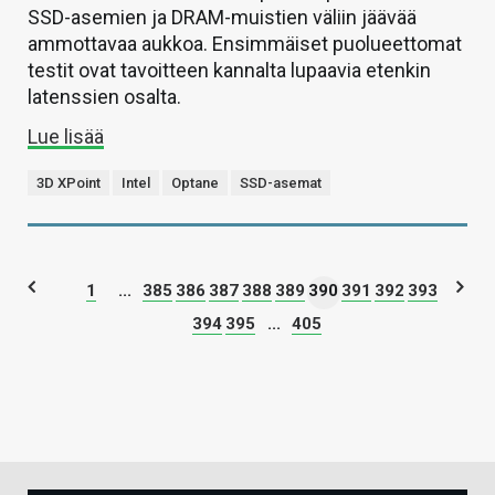
SSD-asemien ja DRAM-muistien väliin jäävää
ammottavaa aukkoa. Ensimmäiset puolueettomat
testit ovat tavoitteen kannalta lupaavia etenkin
latenssien osalta.
Lue lisää
3D XPoint
Intel
Optane
SSD-asemat
1
...
385
386
387
388
389
390
391
392
393
394
395
...
405