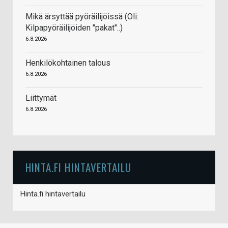
Mikä ärsyttää pyöräilijöissä (Oli:
Kilpapyöräilijöiden "pakat"..)
6.8.2026
Henkilökohtainen talous
6.8.2026
Liittymät
6.8.2026
HINTA.FI HINTAVERTAILU
Hinta.fi hintavertailu