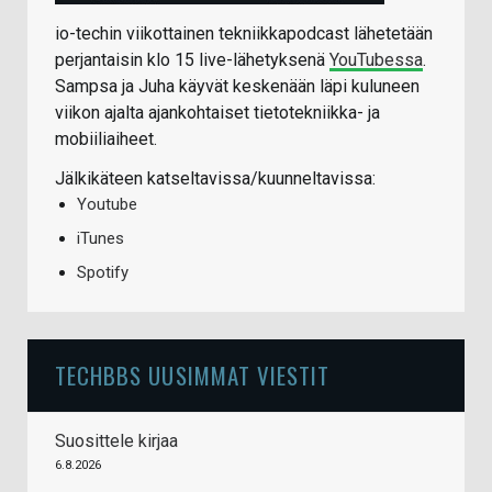
io-techin viikottainen tekniikkapodcast lähetetään
perjantaisin klo 15 live-lähetyksenä
YouTubessa
.
Sampsa ja Juha käyvät keskenään läpi kuluneen
viikon ajalta ajankohtaiset tietotekniikka- ja
mobiiliaiheet.
Jälkikäteen katseltavissa/kuunneltavissa:
Youtube
iTunes
Spotify
TECHBBS UUSIMMAT VIESTIT
Suosittele kirjaa
6.8.2026