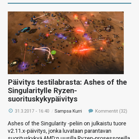
Päivitys testilabrasta: Ashes of the
Singularitylle Ryzen-
suorituskykypäivitys
31.3.2017 - 16:40
/
Sampsa Kurri
Kommentit (32)
Ashes of the Singularity -peliin on julkaistu tuore
v2.11.x-päivitys, jonka luvataan parantavan
suorituskykyä AMD:n uusilla Ryzen-prosessoreilla.