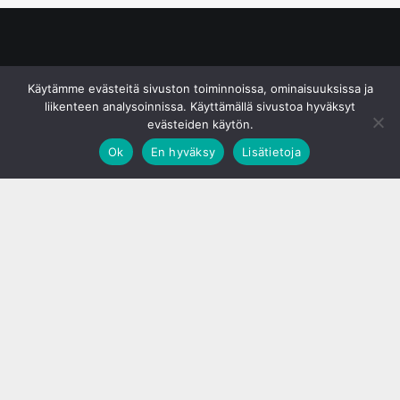
© S&J Media Oy
Käytämme evästeitä sivuston toiminnoissa, ominaisuuksissa ja
liikenteen analysoinnissa. Käyttämällä sivustoa hyväksyt
evästeiden käytön.
Ok
En hyväksy
Lisätietoja
;