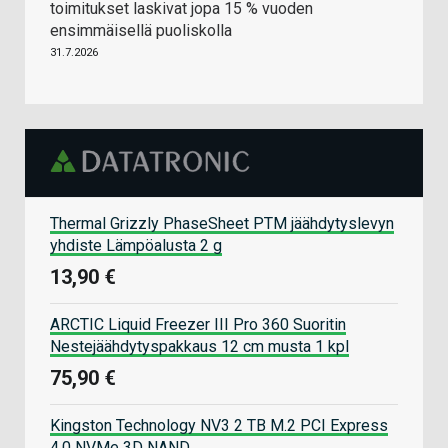
toimitukset laskivat jopa 15 % vuoden
ensimmäisellä puoliskolla
31.7.2026
Thermal Grizzly PhaseSheet PTM jäähdytyslevyn
yhdiste Lämpöalusta 2 g
13,90 €
ARCTIC Liquid Freezer III Pro 360 Suoritin
Nestejäähdytyspakkaus 12 cm musta 1 kpl
75,90 €
Kingston Technology NV3 2 TB M.2 PCI Express
4.0 NVMe 3D NAND