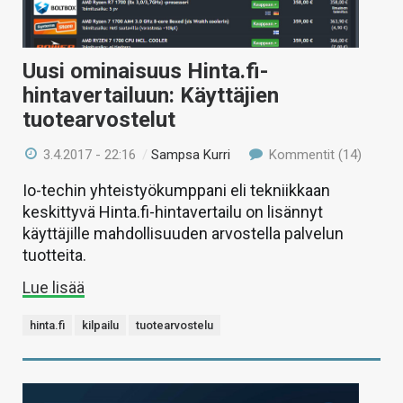
Uusi ominaisuus Hinta.fi-
hintavertailuun: Käyttäjien
tuotearvostelut
3.4.2017 - 22:16
/
Sampsa Kurri
Kommentit (14)
Io-techin yhteistyökumppani eli tekniikkaan
keskittyvä Hinta.fi-hintavertailu on lisännyt
käyttäjille mahdollisuuden arvostella palvelun
tuotteita.
Lue lisää
hinta.fi
kilpailu
tuotearvostelu