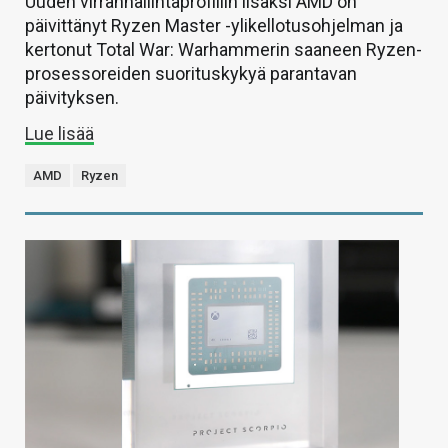
Uuden virranhallintaprofiilin lisäksi AMD on
päivittänyt Ryzen Master -ylikellotusohjelman ja
kertonut Total War: Warhammerin saaneen Ryzen-
prosessoreiden suorituskykyä parantavan
päivityksen.
Lue lisää
AMD
Ryzen