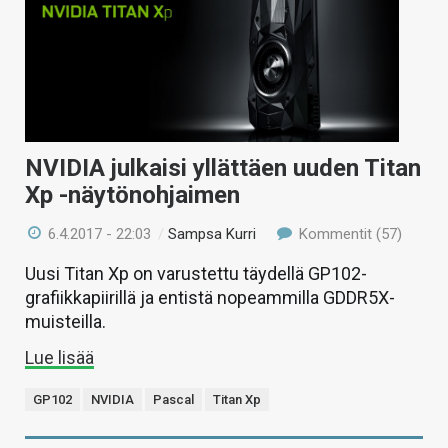
NVIDIA julkaisi yllättäen uuden Titan
Xp -näytönohjaimen
6.4.2017 - 22:03
/
Sampsa Kurri
Kommentit (57)
Uusi Titan Xp on varustettu täydellä GP102-
grafiikkapiirillä ja entistä nopeammilla GDDR5X-
muisteilla.
Lue lisää
GP102
NVIDIA
Pascal
Titan Xp