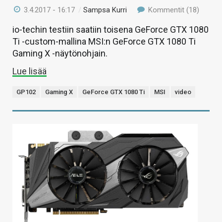
3.4.2017 - 16:17
/
Sampsa Kurri
Kommentit (18)
io-techin testiin saatiin toisena GeForce GTX 1080
Ti -custom-mallina MSI:n GeForce GTX 1080 Ti
Gaming X -näytönohjain.
Lue lisää
GP102
Gaming X
GeForce GTX 1080 Ti
MSI
video