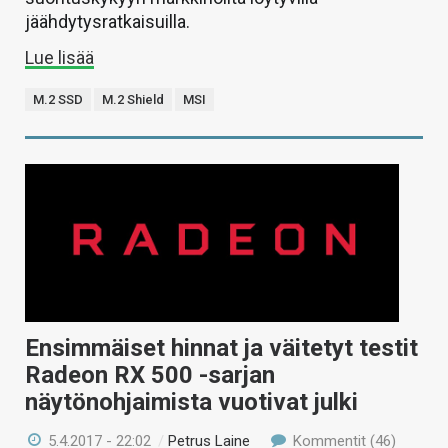
jäähdytysratkaisuilla.
Lue lisää
M.2 SSD
M.2 Shield
MSI
Ensimmäiset hinnat ja väitetyt testit
Radeon RX 500 -sarjan
näytönohjaimista vuotivat julki
5.4.2017 - 22:02
/
Petrus Laine
Kommentit (46)