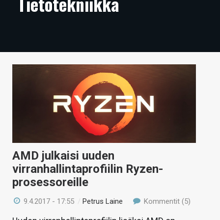
Tietotekniikka
ARTIKKELIT
VIDEOT
TECHBBS
TIETOA
HINTA.FI
KAUPPA
VAIHDA TEEMA
AMD julkaisi uuden
virranhallintaprofiilin Ryzen-
prosessoreille
HAKU
9.4.2017 - 17:55
/
Petrus Laine
Kommentit (5)