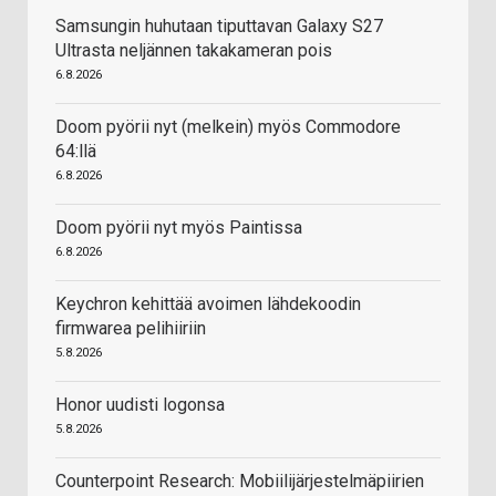
Samsungin huhutaan tiputtavan Galaxy S27
Ultrasta neljännen takakameran pois
6.8.2026
Doom pyörii nyt (melkein) myös Commodore
64:llä
6.8.2026
Doom pyörii nyt myös Paintissa
6.8.2026
Keychron kehittää avoimen lähdekoodin
firmwarea pelihiiriin
5.8.2026
Honor uudisti logonsa
5.8.2026
Counterpoint Research: Mobiilijärjestelmäpiirien