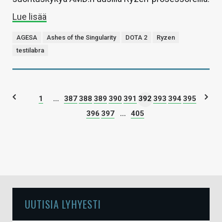
Lue lisää
AGESA
Ashes of the Singularity
DOTA 2
Ryzen
testilabra
1
...
387
388
389
390
391
392
393
394
395
396
397
...
405
UUTISIA LYHYESTI