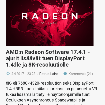
AMD:n Radeon Software 17.4.1 -
ajurit lisäävät tuen DisplayPort
1.4:lle ja 8K-resoluutiolle
4.4.2017 - 23:23
/
Petrus Laine
Kommentit (21)
8K- eli 7680×4320-resoluution sekä DisplayPort
1.4 HBR3 -tuen lisäksi ajureissa on parannettu VR-
tukea lisäämällä tietyille näytönohjaimille tuet
Oculuksen Asynchronous Spacewarpille ja