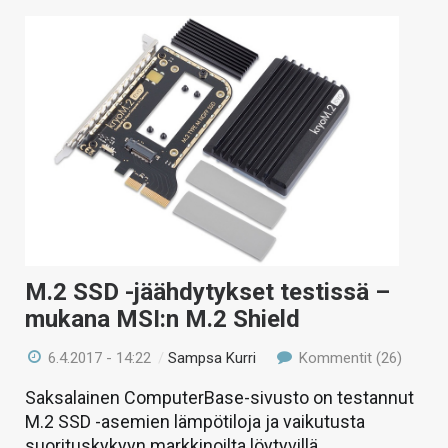
M.2 SSD -jäähdytykset testissä –
mukana MSI:n M.2 Shield
6.4.2017 - 14:22
/
Sampsa Kurri
Kommentit (26)
Saksalainen ComputerBase-sivusto on testannut
M.2 SSD -asemien lämpötiloja ja vaikutusta
suorituskykyyn markkinoilta löytyvillä