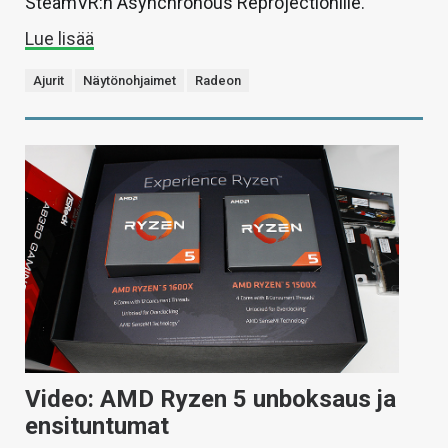
SteamVR:n Asynchronous Reprojectionille.
Lue lisää
Ajurit
Näytönohjaimet
Radeon
Video: AMD Ryzen 5 unboksaus ja
ensituntumat