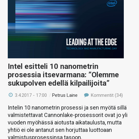
Intel esitteli 10 nanometrin
prosessia itsevarmana: ”Olemme
sukupolven edellä kilpailijoita”
3.4.2017 - 17:00
/
Petrus Laine
Kommentit (34)
Intelin 10 nanometrin prosessi ja sen myötä sillä
valmistettavat Cannonlake-prosessorit ovat jo yli
vuoden myöhässä aiotusta aikataulusta, mutta
yhtiö ei ole antanut sen horjuttaa luottoaan
valmistusprosessinsa tasoon.