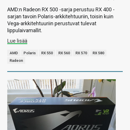
AMD:n Radeon RX 500 -sarja perustuu RX 400 -
sarjan tavoin Polaris-arkkitehtuuriin, toisin kuin
Vega-arkkitehtuuriin perustuvat tulevat
lippulaivamallit.
Lue lisää
AMD
Polaris
RX 550
RX 560
RX 570
RX 580
Radeon