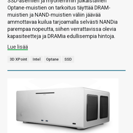
SSD-asemien ja myöhemmin julkaistavien
Optane-muistien on tarkoitus täyttää DRAM-
muistien ja NAND-muistien väliin jäävää
ammottavaa kuilua tarjoamalla selvästi NANDia
parempaa nopeutta, siihen verrattavissa olevia
kapasiteetteja ja DRAMia edullisempia hintoja.
Lue lisää
3D XPoint
Intel
Optane
SSD