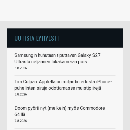
UUTISIA LYHYESTI
Samsungin huhutaan tiputtavan Galaxy S27
Ultrasta neljännen takakameran pois
8.8.2026
Tim Culpan: Applella on miljardin edestä iPhone-
puhelinten siruja odottamassa muistipiirejä
8.8.2026
Doom pyörii nyt (melkein) myös Commodore
64:llä
7.8.2026