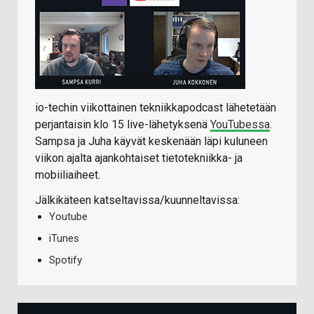
io-techin viikottainen tekniikkapodcast lähetetään
perjantaisin klo 15 live-lähetyksenä
YouTubessa
.
Sampsa ja Juha käyvät keskenään läpi kuluneen
viikon ajalta ajankohtaiset tietotekniikka- ja
mobiiliaiheet.
Jälkikäteen katseltavissa/kuunneltavissa:
Youtube
iTunes
Spotify