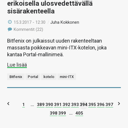
erikoisella ulosvedettävällä
sisärakenteella
15.3.2017 - 12:30
/
Juha Kokkonen
Kommentit (22)
Bitfenix on julkaissut uuden rakenteeltaan
massasta poikkeavan mini-ITX-kotelon, joka
kantaa Portal-mallinimeä.
Lue lisää
Bitfenix
Portal
kotelo
mini-ITX
1
...
389
390
391
392
393
394
395
396
397
398
399
...
405