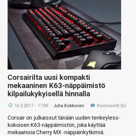
Corsairilta uusi kompakti
mekaaninen K63-näppäimistö
kilpailukykyisellä hinnalla
16.3.2017 - 17:00
/
Juha Kokkonen
Kommentit (6)
Corsair on julkaissut tänään uuden tenkeyless-
kokoisen K63-näppäimistön, joka käyttää
mekaanisia Cherry MX -näppäinkytkimiä.