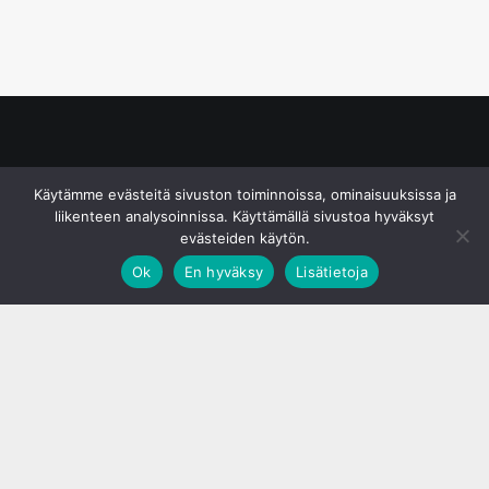
© S&J Media Oy
Käytämme evästeitä sivuston toiminnoissa, ominaisuuksissa ja
liikenteen analysoinnissa. Käyttämällä sivustoa hyväksyt
evästeiden käytön.
Ok
En hyväksy
Lisätietoja
;