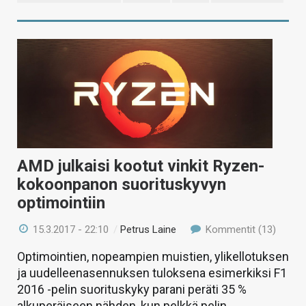
AMD julkaisi kootut vinkit Ryzen-
kokoonpanon suorituskyvyn
optimointiin
15.3.2017 - 22:10
/
Petrus Laine
Kommentit (13)
Optimointien, nopeampien muistien, ylikellotuksen
ja uudelleenasennuksen tuloksena esimerkiksi F1
2016 -pelin suorituskyky parani peräti 35 %
alkuperäiseen nähden, kun pelkkä pelin