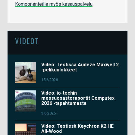
Komponenteille myös kasauspalvelu
VIDEOT
Video: Testissä Audeze Maxwell 2
-pelikuulokkeet
15.6.2026
Video: io-techin
messuosastoraportit Computex
2026 -tapahtumasta
3.6.2026
Video: Testissä Keychron K2 HE
All-Wood