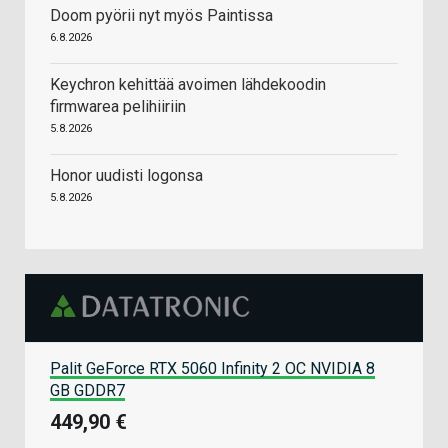
Doom pyörii nyt myös Paintissa
6.8.2026
Keychron kehittää avoimen lähdekoodin
firmwarea pelihiiriin
5.8.2026
Honor uudisti logonsa
5.8.2026
Palit GeForce RTX 5060 Infinity 2 OC NVIDIA 8
GB GDDR7
449,90 €