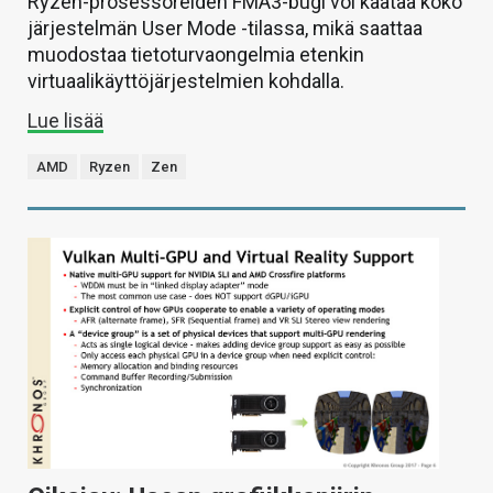
Ryzen-prosessoreiden FMA3-bugi voi kaataa koko
järjestelmän User Mode -tilassa, mikä saattaa
muodostaa tietoturvaongelmia etenkin
virtuaalikäyttöjärjestelmien kohdalla.
Lue lisää
AMD
Ryzen
Zen