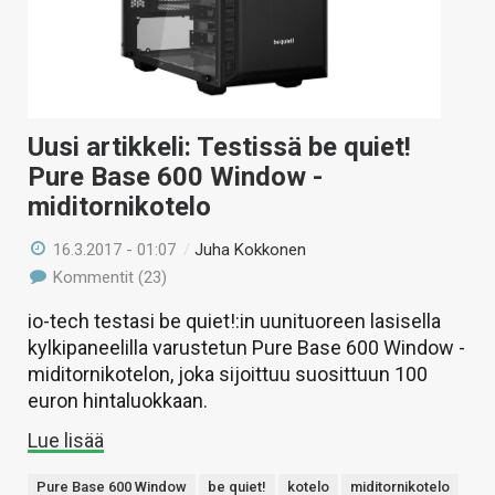
Uusi artikkeli: Testissä be quiet!
Pure Base 600 Window -
miditornikotelo
16.3.2017 - 01:07
/
Juha Kokkonen
Kommentit (23)
io-tech testasi be quiet!:in uunituoreen lasisella
kylkipaneelilla varustetun Pure Base 600 Window -
miditornikotelon, joka sijoittuu suosittuun 100
euron hintaluokkaan.
Lue lisää
Pure Base 600 Window
be quiet!
kotelo
miditornikotelo