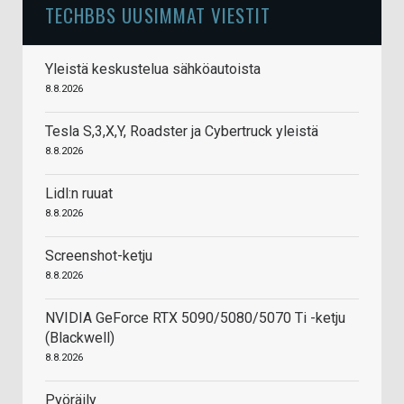
TECHBBS UUSIMMAT VIESTIT
Yleistä keskustelua sähköautoista
8.8.2026
Tesla S,3,X,Y, Roadster ja Cybertruck yleistä
8.8.2026
Lidl:n ruuat
8.8.2026
Screenshot-ketju
8.8.2026
NVIDIA GeForce RTX 5090/5080/5070 Ti -ketju
(Blackwell)
8.8.2026
Pyöräily