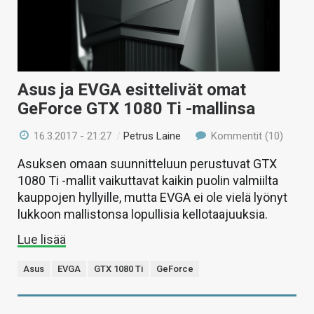
Asus ja EVGA esittelivät omat
GeForce GTX 1080 Ti -mallinsa
16.3.2017 - 21:27
/
Petrus Laine
Kommentit (10)
Asuksen omaan suunnitteluun perustuvat GTX
1080 Ti -mallit vaikuttavat kaikin puolin valmiilta
kauppojen hyllyille, mutta EVGA ei ole vielä lyönyt
lukkoon mallistonsa lopullisia kellotaajuuksia.
Lue lisää
Asus
EVGA
GTX 1080 Ti
GeForce