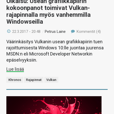
Oikaisu: Usean grafiikkapiirin
kokoonpanot toimivat Vulkan-
rajapinnalla myös vanhemmilla
Windowseilla
22.3.2017 - 20:48
/
Petrus Laine
Kommentit (4)
Väärinkäsitys Vulkanin usean grafiikkapiirin tuen
rajoittumisesta Windows 10:lle juontaa juurensa
MSDN:n eli Microsoft Developer Networkin
epäselvyyksiin.
Lue lisää
Khronos
Rajapinnat
Vulkan