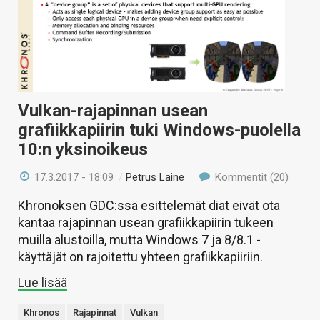
Vulkan-rajapinnan usean
grafiikkapiirin tuki Windows-puolella
10:n yksinoikeus
17.3.2017 - 18:09
/
Petrus Laine
Kommentit (20)
Khronoksen GDC:ssä esittelemät diat eivät ota
kantaa rajapinnan usean grafiikkapiirin tukeen
muilla alustoilla, mutta Windows 7 ja 8/8.1 -
käyttäjät on rajoitettu yhteen grafiikkapiiriin.
Lue lisää
Khronos
Rajapinnat
Vulkan