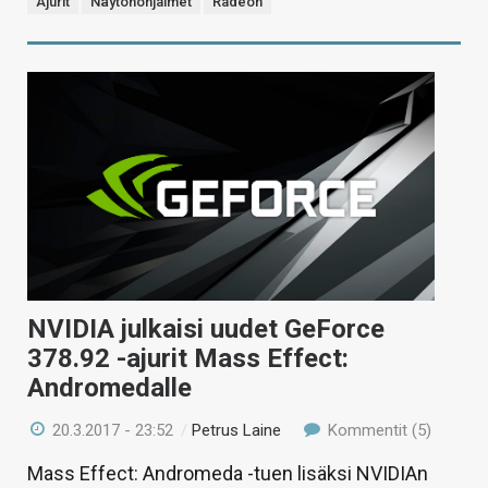
Ajurit
Näytönohjaimet
Radeon
NVIDIA julkaisi uudet GeForce
378.92 -ajurit Mass Effect:
Andromedalle
20.3.2017 - 23:52
/
Petrus Laine
Kommentit (5)
Mass Effect: Andromeda -tuen lisäksi NVIDIAn