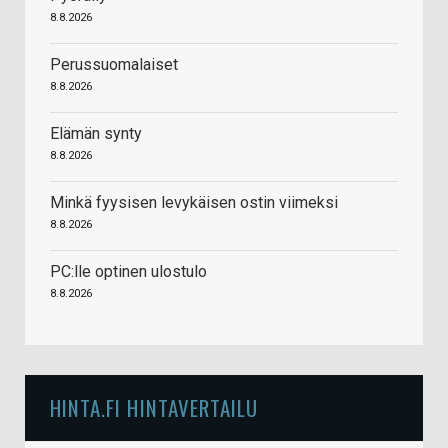
8.8.2026
Perussuomalaiset
8.8.2026
Elämän synty
8.8.2026
Minkä fyysisen levykäisen ostin viimeksi
8.8.2026
PC:lle optinen ulostulo
8.8.2026
HINTA.FI HINTAVERTAILU