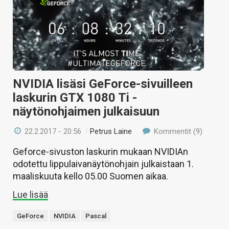
NVIDIA lisäsi GeForce-sivuilleen
laskurin GTX 1080 Ti -
näytönohjaimen julkaisuun
22.2.2017 - 20:56
/
Petrus Laine
Kommentit (9)
Geforce-sivuston laskurin mukaan NVIDIAn
odotettu lippulaivanäytönohjain julkaistaan 1.
maaliskuuta kello 05.00 Suomen aikaa.
Lue lisää
GeForce
NVIDIA
Pascal