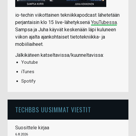
io-techin viikottainen tekniikkapodcast lähetetään
perjantaisin klo 15 live-lähetyksenä
YouTubessa
.
Sampsa ja Juha käyvät keskenään läpi kuluneen
viikon ajalta ajankohtaiset tietotekniikka- ja
mobiiliaiheet.
Jälkikäteen katseltavissa/kuunneltavissa:
Youtube
iTunes
Spotify
TECHBBS UUSIMMAT VIESTIT
Suosittele kirjaa
6.8.2026