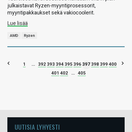
julkaistavat Ryzen-myyntiprosessorit,
myyntipakkaukset sekä vakiocoolerit.
Lue lisää
AMD
Ryzen
1
...
392
393
394
395
396
397
398
399
400
401
402
...
405
UUTISIA LYHYESTI