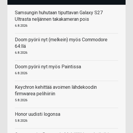
Samsungin huhutaan tiputtavan Galaxy S27
Ultrasta neljännen takakameran pois
6.8.2026
Doom pyörii nyt (melkein) myös Commodore
64:llä
6.8.2026
Doom pyörii nyt myös Paintissa
6.8.2026
Keychron kehittää avoimen lähdekoodin
firmwarea pelihiiriin
5.8.2026
Honor uudisti logonsa
5.8.2026