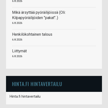
6.8.2026
Mikä ärsyttää pyöräilijöissä (Oli:
Kilpapyöräilijöiden "pakat"..)
6.8.2026
Henkilökohtainen talous
6.8.2026
Liittymät
6.8.2026
HINTA.FI HINTAVERTAILU
Hinta.fi hintavertailu