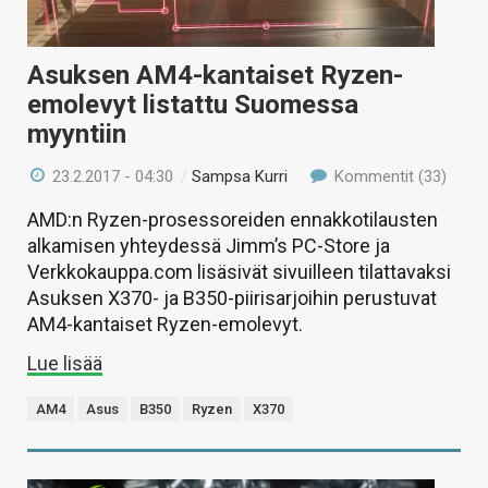
Asuksen AM4-kantaiset Ryzen-
emolevyt listattu Suomessa
myyntiin
23.2.2017 - 04:30
/
Sampsa Kurri
Kommentit (33)
AMD:n Ryzen-prosessoreiden ennakkotilausten
alkamisen yhteydessä Jimm’s PC-Store ja
Verkkokauppa.com lisäsivät sivuilleen tilattavaksi
Asuksen X370- ja B350-piirisarjoihin perustuvat
AM4-kantaiset Ryzen-emolevyt.
Lue lisää
AM4
Asus
B350
Ryzen
X370