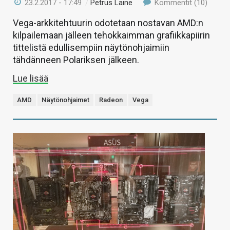
23.2.2017 - 17:49
/
Petrus Laine
Kommentit (10)
Vega-arkkitehtuurin odotetaan nostavan AMD:n
kilpailemaan jälleen tehokkaimman grafiikkapiirin
tittelistä edullisempiin näytönohjaimiin
tähdänneen Polariksen jälkeen.
Lue lisää
AMD
Näytönohjaimet
Radeon
Vega