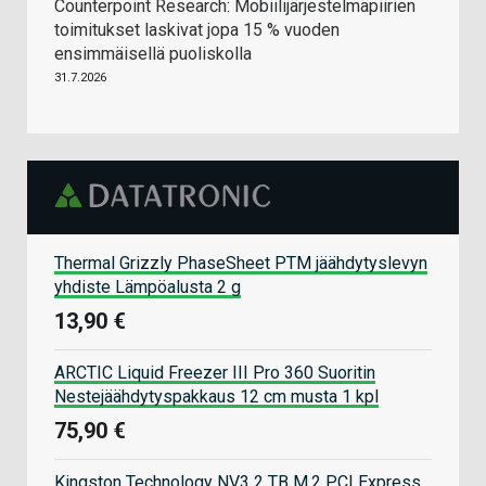
Counterpoint Research: Mobiilijärjestelmäpiirien
toimitukset laskivat jopa 15 % vuoden
ensimmäisellä puoliskolla
31.7.2026
Thermal Grizzly PhaseSheet PTM jäähdytyslevyn
yhdiste Lämpöalusta 2 g
13,90 €
ARCTIC Liquid Freezer III Pro 360 Suoritin
Nestejäähdytyspakkaus 12 cm musta 1 kpl
75,90 €
Kingston Technology NV3 2 TB M.2 PCI Express