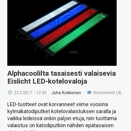
Alphacoolilta tasaisesti valaisevia
Eislicht LED-kotelovaloja
22.2.2017 - 12:30
/
Juha Kokkonen
Kommentit (4)
LED-tuotteet ovat korvanneet viime vuosina
kylmäkatodiputket kotelovalaistuksen saralla ja
vaikka ledeissä onkin paljon etuja, niin tuottama
valaistus on katodiputkiin nähden epätasaisen