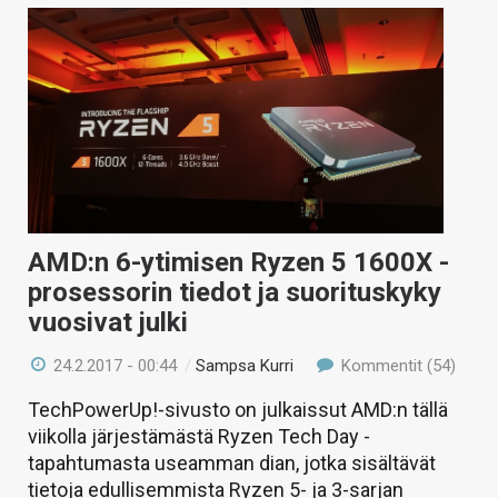
AMD:n 6-ytimisen Ryzen 5 1600X -
prosessorin tiedot ja suorituskyky
vuosivat julki
24.2.2017 - 00:44
/
Sampsa Kurri
Kommentit (54)
TechPowerUp!-sivusto on julkaissut AMD:n tällä
viikolla järjestämästä Ryzen Tech Day -
tapahtumasta useamman dian, jotka sisältävät
tietoja edullisemmista Ryzen 5- ja 3-sarjan