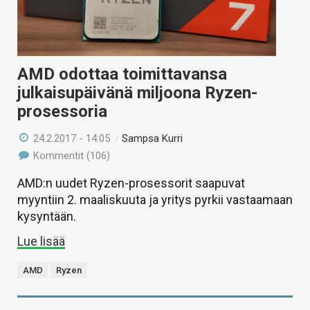
AMD odottaa toimittavansa
julkaisupäivänä miljoona Ryzen-
prosessoria
24.2.2017 - 14:05
/
Sampsa Kurri
Kommentit (106)
AMD:n uudet Ryzen-prosessorit saapuvat
myyntiin 2. maaliskuuta ja yritys pyrkii vastaamaan
kysyntään.
Lue lisää
AMD
Ryzen