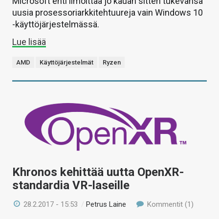
Microsoft ehti ilmoittaa jo kauan sitten tukevansa
uusia prosessoriarkkitehtuureja vain Windows 10
-käyttöjärjestelmässä.
Lue lisää
AMD
Käyttöjärjestelmät
Ryzen
Khronos kehittää uutta OpenXR-
standardia VR-laseille
28.2.2017 - 15:53
/
Petrus Laine
Kommentit (1)