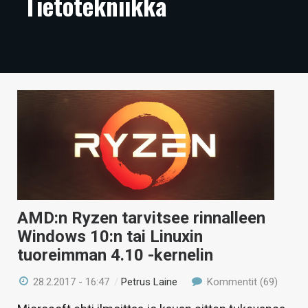
Tietotekniikka
ARTIKKELIT
VIDEOT
TECHBBS
TIETOA
HINTA.FI
KAUPPA
VAIHDA TEEMA
AMD:n Ryzen tarvitsee rinnalleen
Windows 10:n tai Linuxin
tuoreimman 4.10 -kernelin
HAKU
28.2.2017 - 16:47
/
Petrus Laine
Kommentit (69)