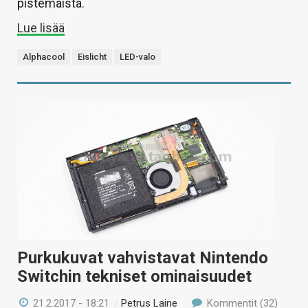
pistemäistä.
Lue lisää
Alphacool
Eislicht
LED-valo
Purkukuvat vahvistavat Nintendo
Switchin tekniset ominaisuudet
21.2.2017 - 18:21
/
Petrus Laine
Kommentit (32)