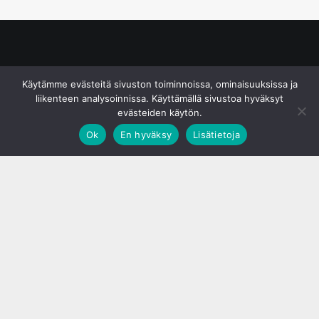
© S&J Media Oy
Käytämme evästeitä sivuston toiminnoissa, ominaisuuksissa ja
liikenteen analysoinnissa. Käyttämällä sivustoa hyväksyt
evästeiden käytön.
Ok
En hyväksy
Lisätietoja
;