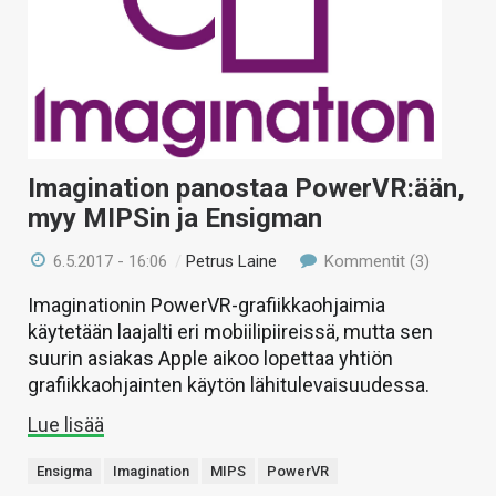
Imagination panostaa PowerVR:ään,
myy MIPSin ja Ensigman
6.5.2017 - 16:06
/
Petrus Laine
Kommentit (3)
Imaginationin PowerVR-grafiikkaohjaimia
käytetään laajalti eri mobiilipiireissä, mutta sen
suurin asiakas Apple aikoo lopettaa yhtiön
grafiikkaohjainten käytön lähitulevaisuudessa.
Lue lisää
Ensigma
Imagination
MIPS
PowerVR