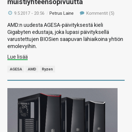
muistiyhteensopivuutta
9.5.2017 - 20:56
/
Petrus Laine
Kommentit (5)
AMD:n uudesta AGESA-päivityksestä kieli
Gigabyten edustaja, joka lupasi päivityksellä
varustettujen BIOSien saapuvan lähiaikoina yhtiön
emolevyihin.
Lue lisää
AGESA
AMD
Ryzen