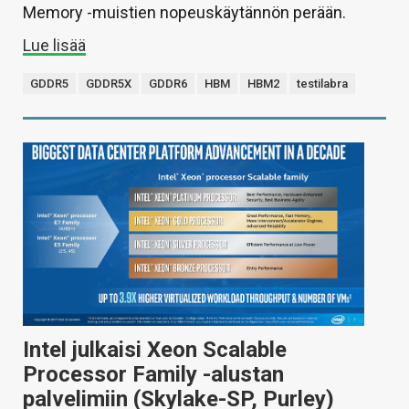
Memory -muistien nopeuskäytännön perään.
Lue lisää
GDDR5
GDDR5X
GDDR6
HBM
HBM2
testilabra
Intel julkaisi Xeon Scalable
Processor Family -alustan
palvelimiin (Skylake-SP, Purley)