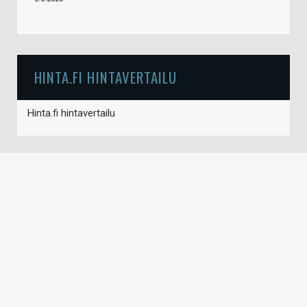
HINTA.FI HINTAVERTAILU
Hinta.fi hintavertailu