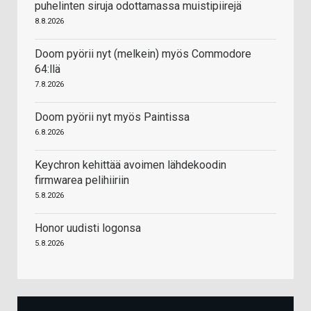
puhelinten siruja odottamassa muistipiirejä
8.8.2026
Doom pyörii nyt (melkein) myös Commodore
64:llä
7.8.2026
Doom pyörii nyt myös Paintissa
6.8.2026
Keychron kehittää avoimen lähdekoodin
firmwarea pelihiiriin
5.8.2026
Honor uudisti logonsa
5.8.2026