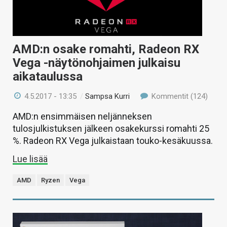
AMD:n osake romahti, Radeon RX
Vega -näytönohjaimen julkaisu
aikataulussa
4.5.2017 - 13:35
/
Sampsa Kurri
Kommentit (124)
AMD:n ensimmäisen neljänneksen
tulosjulkistuksen jälkeen osakekurssi romahti 25
%. Radeon RX Vega julkaistaan touko-kesäkuussa.
Lue lisää
AMD
Ryzen
Vega