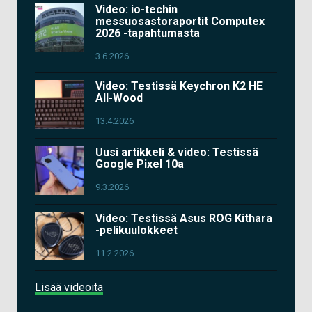
Video: io-techin
messuosastoraportit Computex
2026 -tapahtumasta
3.6.2026
Video: Testissä Keychron K2 HE
All-Wood
13.4.2026
Uusi artikkeli & video: Testissä
Google Pixel 10a
9.3.2026
Video: Testissä Asus ROG Kithara
-pelikuulokkeet
11.2.2026
Lisää videoita