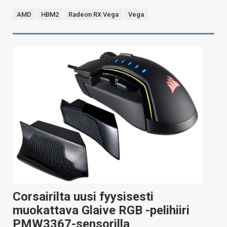
AMD
HBM2
Radeon RX Vega
Vega
Corsairilta uusi fyysisesti
muokattava Glaive RGB -pelihiiri
PMW3367-sensorilla