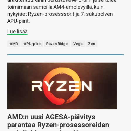
toimimaan samoilla AM4-emolevyillä, kuin
nykyiset Ryzen-prosesssorit ja 7. sukupolven
APU-piirit.
Lue lisää
AMD
APU-piirit
Raven Ridge
Vega
Zen
AMD:n uusi AGESA-päivitys
parantaa Ryzen-prosessoreiden