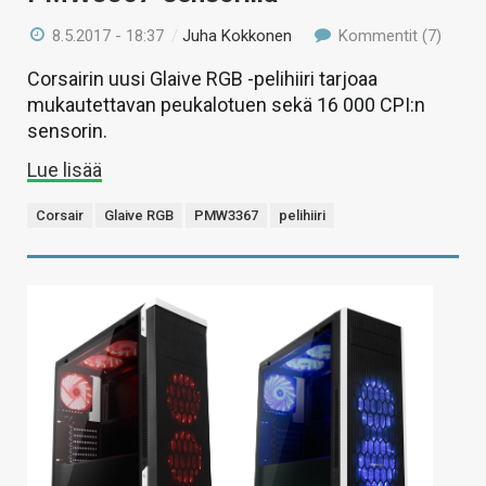
8.5.2017 - 18:37
/
Juha Kokkonen
Kommentit (7)
Corsairin uusi Glaive RGB -pelihiiri tarjoaa
mukautettavan peukalotuen sekä 16 000 CPI:n
sensorin.
Lue lisää
Corsair
Glaive RGB
PMW3367
pelihiiri