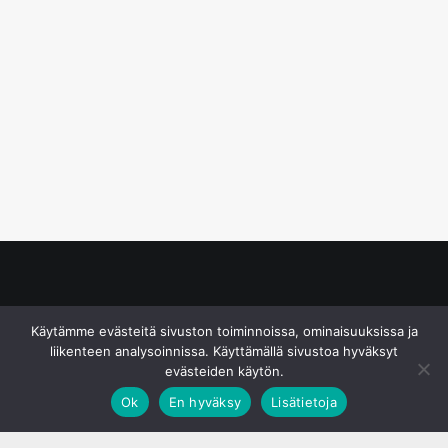
© S&J Media Oy
Käytämme evästeitä sivuston toiminnoissa, ominaisuuksissa ja
liikenteen analysoinnissa. Käyttämällä sivustoa hyväksyt
evästeiden käytön.
Ok
En hyväksy
Lisätietoja
;