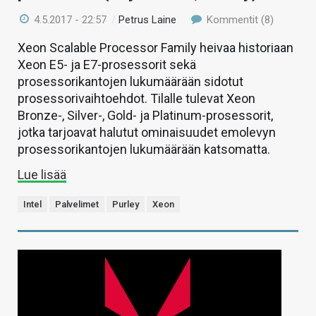
4.5.2017 - 22:57
/
Petrus Laine
Kommentit (8)
Xeon Scalable Processor Family heivaa historiaan
Xeon E5- ja E7-prosessorit sekä
prosessorikantojen lukumäärään sidotut
prosessorivaihtoehdot. Tilalle tulevat Xeon
Bronze-, Silver-, Gold- ja Platinum-prosessorit,
jotka tarjoavat halutut ominaisuudet emolevyn
prosessorikantojen lukumäärään katsomatta.
Lue lisää
Intel
Palvelimet
Purley
Xeon