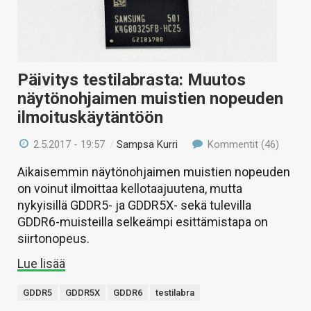
Päivitys testilabrasta: Muutos
näytönohjaimen muistien nopeuden
ilmoituskäytäntöön
2.5.2017 - 19:57
/
Sampsa Kurri
Kommentit (46)
Aikaisemmin näytönohjaimen muistien nopeuden
on voinut ilmoittaa kellotaajuutena, mutta
nykyisillä GDDR5- ja GDDR5X- sekä tulevilla
GDDR6-muisteilla selkeämpi esittämistapa on
siirtonopeus.
Lue lisää
GDDR5
GDDR5X
GDDR6
testilabra