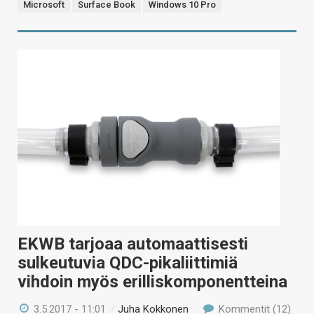
Microsoft
Surface Book
Windows 10 Pro
EKWB tarjoaa automaattisesti
sulkeutuvia QDC-pikaliittimiä
vihdoin myös erilliskomponentteina
3.5.2017 - 11:01
/
Juha Kokkonen
Kommentit (12)