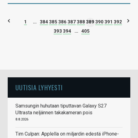
1
...
384
385
386
387
388
389
390
391
392
393
394
...
405
UUTISIA LYHYESTI
Samsungin huhutaan tiputtavan Galaxy S27
Ultrasta neljännen takakameran pois
8.8.2026
Tim Culpan: Applella on miljardin edestä iPhone-