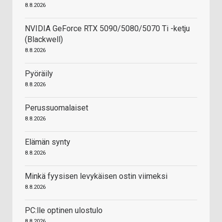
8.8.2026
NVIDIA GeForce RTX 5090/5080/5070 Ti -ketju
(Blackwell)
8.8.2026
Pyöräily
8.8.2026
Perussuomalaiset
8.8.2026
Elämän synty
8.8.2026
Minkä fyysisen levykäisen ostin viimeksi
8.8.2026
PC:lle optinen ulostulo
8.8.2026