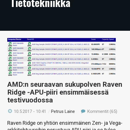
Tietotekniikka
ARTIKKELIT
VIDEOT
TECHBBS
TIETOA
HINTA.FI
KAUPPA
VAIHDA TEEMA
AMD:n seuraavan sukupolven Raven
Ridge -APU-piiri ensimmäisessä
testivuodossa
HAKU
10.5.2017 - 10:41
/
Petrus Laine
Kommentit (65)
Raven Ridge on yhtiön ensimmäinen Zen- ja Vega-
arkkitehtuureihin perustuva APU-piiri ja se tulee