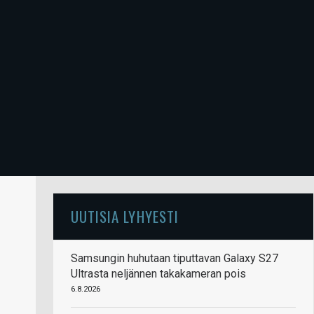
UUTISIA LYHYESTI
Samsungin huhutaan tiputtavan Galaxy S27
Ultrasta neljännen takakameran pois
6.8.2026