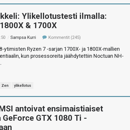
kkeli: Ylikellotustesti ilmalla:
 1800X & 1700X
:50
/
Sampsa Kurri
Kommentit (245)
-ytimisten Ryzen 7 -sarjan 1700X- ja 1800X-mallien
tentiaalin, kun prosessoreita jäähdytettiin Noctuan NH-
.
Zen
ylikellotus
MSI antoivat ensimaistiaiset
a GeForce GTX 1080 Ti -
taan