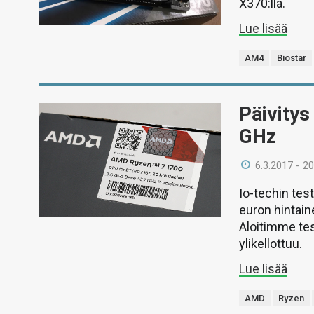
X370:llä.
Lue lisää
AM4
Biostar
Päivitys
GHz
6.3.2017 - 20
Io-techin test
euron hintain
Aloitimme tes
ylikellottuu.
Lue lisää
AMD
Ryzen