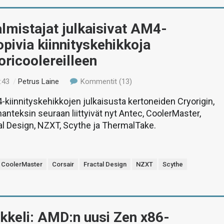
lmistajat julkaisivat AM4-
pivia kiinnityskehikkoja
ricoolereilleen
:43
/
Petrus Laine
Kommentit (13)
iinnityskehikkojen julkaisusta kertoneiden Cryorigin,
anteksin seuraan liittyivät nyt Antec, CoolerMaster,
tal Design, NZXT, Scythe ja ThermalTake.
CoolerMaster
Corsair
Fractal Design
NZXT
Scythe
ikkeli: AMD:n uusi Zen x86-