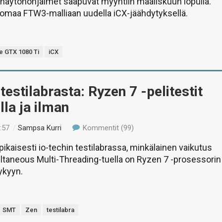
näytönohjaimet saapuvat myyntiin maaliskuun lopulla.
 omaa FTW3-malliaan uudella iCX-jäähdytyksellä.
 GTX 1080 Ti
iCX
 testilabrasta: Ryzen 7 -pelitestit
la ja ilman
:57
/
Sampsa Kurri
Kommentit (99)
kaisesti io-techin testilabrassa, minkälainen vaikutus
ltaneous Multi-Threading-tuella on Ryzen 7 -prosessorin
ykyyn.
SMT
Zen
testilabra