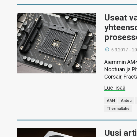
Useat va
yhteenso
prosesso
6.3.2017 - 20
Aiemmin AM4-k
Noctuan ja Ph
Corsair, Frac
Lue lisää
AM4
Antec
Thermaltake
Uusi art