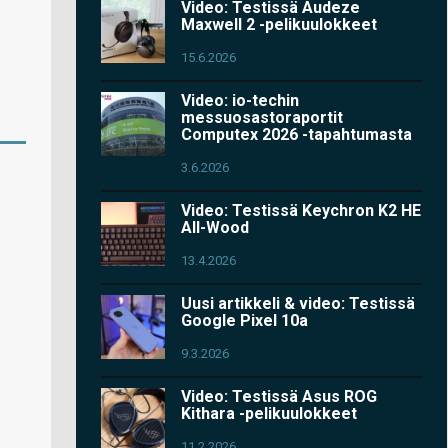
Video: Testissä Audeze
Maxwell 2 -pelikuulokkeet
15.6.2026
Video: io-techin
messuosastoraportit
Computex 2026 -tapahtumasta
3.6.2026
Video: Testissä Keychron K2 HE
All-Wood
13.4.2026
Uusi artikkeli & video: Testissä
Google Pixel 10a
9.3.2026
Video: Testissä Asus ROG
Kithara -pelikuulokkeet
11.2.2026