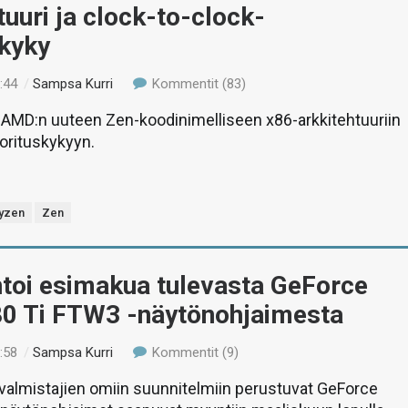
tuuri ja clock-to-clock-
skyky
:44
/
Sampsa Kurri
Kommentit (83)
MD:n uuteen Zen-koodinimelliseen x86-arkkitehtuuriin
orituskykyyn.
yzen
Zen
toi esimakua tulevasta GeForce
0 Ti FTW3 -näytönohjaimesta
:58
/
Sampsa Kurri
Kommentit (9)
valmistajien omiin suunnitelmiin perustuvat GeForce