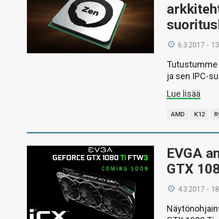
arkkiteh
suoritu
6.3.2017 - 13
Tutustumme A
ja sen IPC-su
Lue lisää
AMD
K12
R
EVGA an
GTX 108
4.3.2017 - 18
Näytönohjain