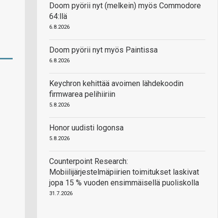
Doom pyörii nyt (melkein) myös Commodore
64:llä
6.8.2026
Doom pyörii nyt myös Paintissa
6.8.2026
Keychron kehittää avoimen lähdekoodin
firmwarea pelihiiriin
5.8.2026
Honor uudisti logonsa
5.8.2026
Counterpoint Research:
Mobiilijärjestelmäpiirien toimitukset laskivat
jopa 15 % vuoden ensimmäisellä puoliskolla
31.7.2026