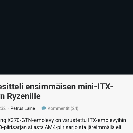
esitteli ensimmäisen mini-ITX-
n Ryzenille
:32
/
Petrus Laine
Kommentit (24)
cing X370-GTN-emolevy on varustettu ITX-emolevyihin
piirisarjan sijasta AM4-piirisarjoista järeimmällä eli