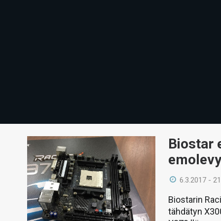
Biostar 
emolevy
6.3.2017 - 21
Biostarin Ra
tähdätyn X300-