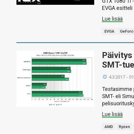
GTX 1080 Ti -
EVGA esitteli
Lue lisää
EVGA
GeForce
Päivitys
SMT-tuel
4.3.2017 - 01
Testasimme pi
SMT- eli Simu
pelisuoritusk
Lue lisää
AMD
Ryzen