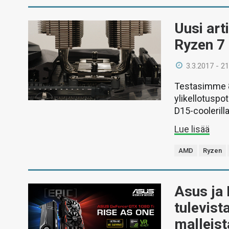
Uusi arti
Ryzen 7
3.3.2017 - 21
Testasimme 8
ylikellotuspo
D15-coolerilla
Lue lisää
AMD
Ryzen
Asus ja 
tulevist
malleis