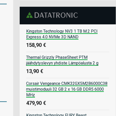
Kingston Technology NV3 1 TB M.2 PCI
Express 4.0 NVMe 3D NAND
158,90 €
Thermal Grizzly PhaseSheet PTM
jäähdytyslevyn yhdiste Lämpöalusta 2 g
13,90 €
Corsair Vengeance CMK32GX5M2B6000C38
muistimoduuli 32 GB 2 x 16 GB DDR5 6000
MHz
479,90 €
Kingston Technology FURY Beast