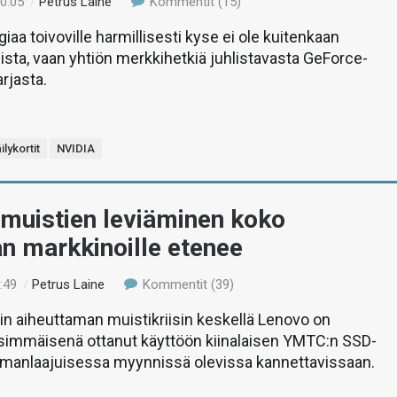
00:05
/
Petrus Laine
Kommentit (15)
iaa toivoville harmillisesti kyse ei ole kuitenkaan
sta, vaan yhtiön merkkihetkiä juhlistavasta GeForce-
arjasta.
ilykortit
NVIDIA
smuistien leviäminen koko
n markkinoille etenee
:49
/
Petrus Laine
Kommentit (39)
n aiheuttaman muistikriisin keskellä Lenovo on
nsimmäisenä ottanut käyttöön kiinalaisen YMTC:n SSD-
manlaajuisessa myynnissä olevissa kannettavissaan.