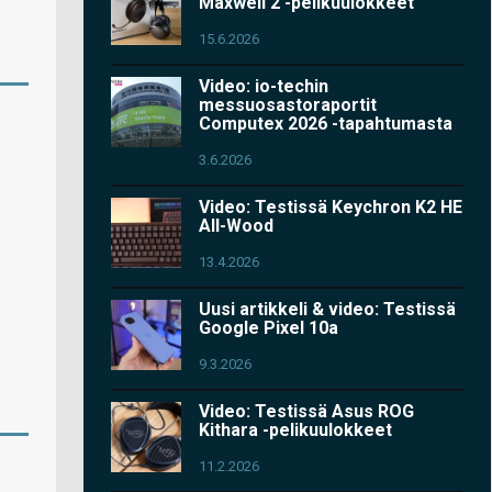
Maxwell 2 -pelikuulokkeet
15.6.2026
Video: io-techin
messuosastoraportit
Computex 2026 -tapahtumasta
3.6.2026
Video: Testissä Keychron K2 HE
All-Wood
13.4.2026
Uusi artikkeli & video: Testissä
Google Pixel 10a
9.3.2026
Video: Testissä Asus ROG
Kithara -pelikuulokkeet
11.2.2026