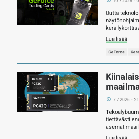
10.7.2026 - 
Uutta teknolog
näytönohjaimi
keräilykorttis
Lue lisää
GeForce
Kerä
Kiinalai
maailma
7.7.2026 - 21
Tekoälybuumi
tiettävästi e
asemat maail
Lue lisää