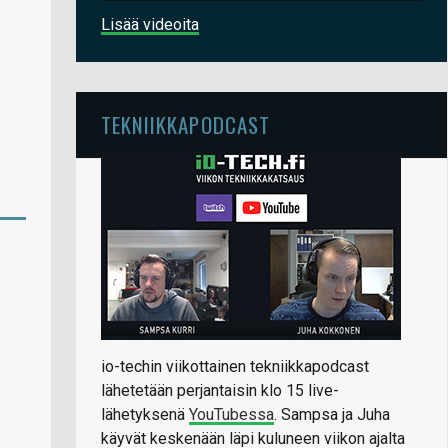
Lisää videoita
TEKNIIKKAPODCAST
io-techin viikottainen tekniikkapodcast
lähetetään perjantaisin klo 15 live-
lähetyksenä
YouTubessa
. Sampsa ja Juha
käyvät keskenään läpi kuluneen viikon ajalta