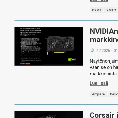
CXMT
YMTC
NVIDIAn
markkino
7.7.2026 - 01
Näytönohjaime
vaan se on hi
markkinoista r
Lue lisää
Ampere
GeFo
Corsair 