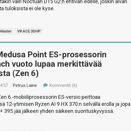
stakin vain Noctuan D15 G2:n ehtivän edelle, joskin aivan
a tuloksista ei ole kyse.
 Master
V8 ACE 3DHP
edusa Point ES-prosessorin
ch vuoto lupaa merkittävää
ta (Zen 6)
04:57
/
Petrus Laine
Kommentit (6)
en 6 -mobiiliprosessorin ES-versio peittoaa
 12-ytimisen Ryzen AI 9 HX 370:n selvällä erolla ja jopa
+ 395 jää jälkeen yhden säikeen suorituskyvyssä.