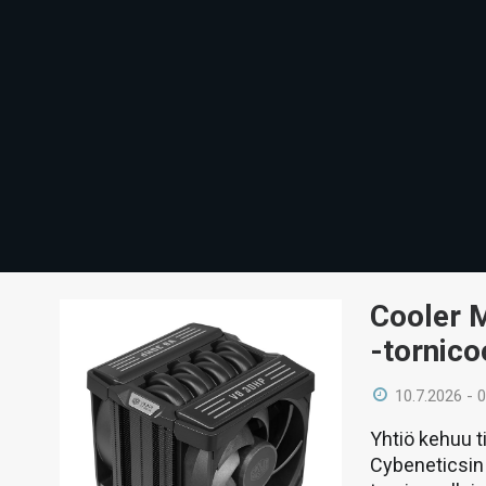
Cooler 
-tornico
10.7.2026 - 
Yhtiö kehuu 
Cybeneticsin