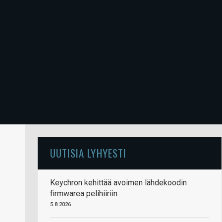
UUTISIA LYHYESTI
Keychron kehittää avoimen lähdekoodin
firmwarea pelihiiriin
5.8.2026