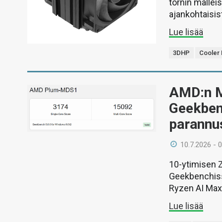
tornin mallei
ajankohtaisist
Lue lisää
3DHP
Cooler
AMD:n M
Geekben
parannus
10.7.2026 - 
10-ytimisen Z
Geekbenchissä
Ryzen AI Max
Lue lisää