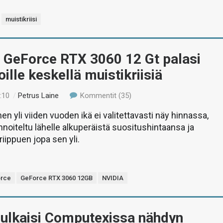
muistikriisi
 GeForce RTX 3060 12 Gt palasi
ille keskellä muistikriisiä
:10
/
Petrus Laine
Kommentit (35)
n yli viiden vuoden ikä ei valitettavasti näy hinnassa,
nnoiteltu lähelle alkuperäistä suositushintaansa ja
iippuen jopa sen yli.
rce
GeForce RTX 3060 12GB
NVIDIA
julkaisi Computexissa nähdyn