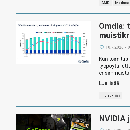
AMD
Medusa 
Omdia: t
muistikr
10.7.2026 - 
Kun toimitusm
työpöytä- ett
ensimmäistä 
Lue lisää
muistikriisi
NVIDIA j