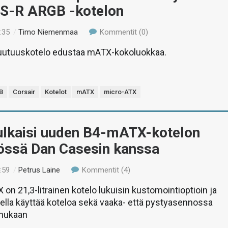
S-R ARGB -kotelon
:35
/
Timo Niemenmaa
Kommentit (0)
 uutuuskotelo edustaa mATX-kokoluokkaa.
B
Corsair
Kotelot
mATX
micro-ATX
julkaisi uuden B4-mATX-kotelon
yössä Dan Casesin kanssa
:59
/
Petrus Laine
Kommentit (4)
on 21,3-litrainen kotelo lukuisin kustomointioptioin ja
lla käyttää koteloa sekä vaaka- että pystyasennossa
mukaan