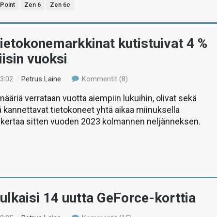
Point
Zen 6
Zen 6c
ietokonemarkkinat kutistuivat 4 %
iisin vuoksi
03:02
/
Petrus Laine
Kommentit (8)
ääriä verrataan vuotta aiempiin lukuihin, olivat sekä
ä kannettavat tietokoneet yhtä aikaa miinuksella
kertaa sitten vuoden 2023 kolmannen neljänneksen.
ulkaisi 14 uutta GeForce-korttia