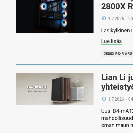
2800X R
1.7.2026 - 20
Lasikylkinen
Lue lisää
2800X RS-R ARG
Lian Li 
yhteist
1.7.2026 - 04
Uusi B4-mATX 
mahdollisuude
oman maun 