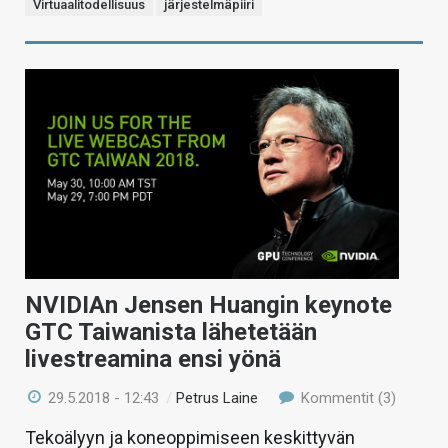
Virtuaalitodellisuus
järjestelmäpiiri
NVIDIAn Jensen Huangin keynote
GTC Taiwanista lähetetään
livestreamina ensi yönä
29.5.2018 - 12:43
/
Petrus Laine
Kommentit (3)
Tekoälyyn ja koneoppimiseen keskittyvän