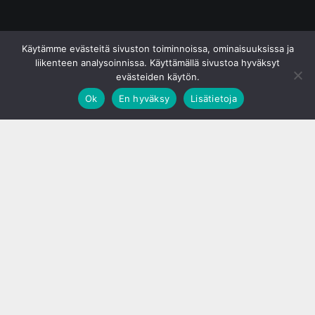
© S&J Media Oy
Käytämme evästeitä sivuston toiminnoissa, ominaisuuksissa ja
liikenteen analysoinnissa. Käyttämällä sivustoa hyväksyt
evästeiden käytön.
Ok
En hyväksy
Lisätietoja
;