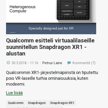
Qualcomm esitteli virtuaalilaseille
suunnitellun Snapdragon XR1 -
alustan
30.5.2018 - 11:16
/
Petrus Laine
Kommentit (7)
Qualcommin XR1-järjestelmäpiiristä on tiputettu
pois VR-laseille turhia ominaisuuksia, kuten
modeemi.
Lue lisää
Qualcomm
Snapdragon
Snapdragon XR1