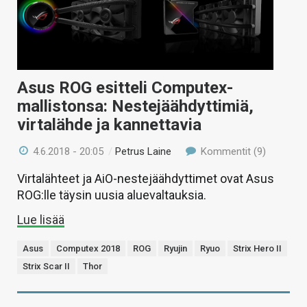
Asus ROG esitteli Computex-
mallistonsa: Nestejäähdyttimiä,
virtalähde ja kannettavia
4.6.2018 - 20:05
/
Petrus Laine
Kommentit (9)
Virtalähteet ja AiO-nestejäähdyttimet ovat Asus
ROG:lle täysin uusia aluevaltauksia.
Lue lisää
Asus
Computex 2018
ROG
Ryujin
Ryuo
Strix Hero II
Strix Scar II
Thor