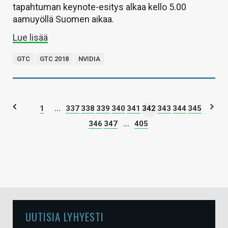
tapahtuman keynote-esitys alkaa kello 5.00
aamuyöllä Suomen aikaa.
Lue lisää
GTC
GTC 2018
NVIDIA
1
...
337
338
339
340
341
342
343
344
345
346
347
...
405
UUTISIA LYHYESTI