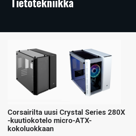
Tietotekniikka
ARTIKKELIT
VIDEOT
TECHBBS
TIETOA
HINTA.FI
KAUPPA
VAIHDA TEEMA
Corsairilta uusi Crystal Series 280X
HAKU
-kuutiokotelo micro-ATX-
kokoluokkaan