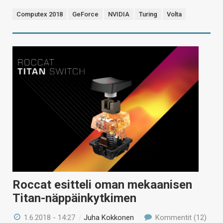
Computex 2018
GeForce
NVIDIA
Turing
Volta
Roccat esitteli oman mekaanisen
Titan-näppäinkytkimen
1.6.2018 - 14:27
/
Juha Kokkonen
Kommentit (12)