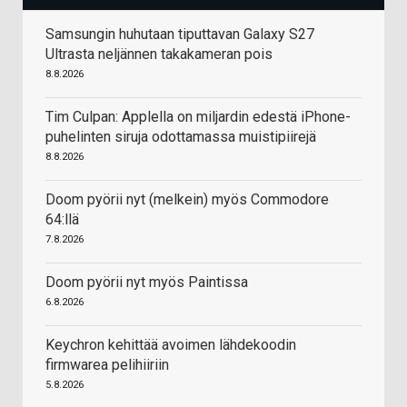
Samsungin huhutaan tiputtavan Galaxy S27
Ultrasta neljännen takakameran pois
8.8.2026
Tim Culpan: Applella on miljardin edestä iPhone-
puhelinten siruja odottamassa muistipiirejä
8.8.2026
Doom pyörii nyt (melkein) myös Commodore
64:llä
7.8.2026
Doom pyörii nyt myös Paintissa
6.8.2026
Keychron kehittää avoimen lähdekoodin
firmwarea pelihiiriin
5.8.2026