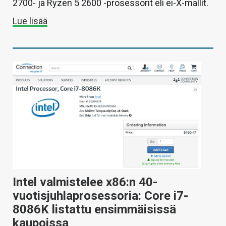
2700- ja Ryzen 5 2600 -prosessorit eli ei-X-mallit.
Lue lisää
Intel valmistelee x86:n 40-
vuotisjuhlaprosessoria: Core i7-
8086K listattu ensimmäisissä
kaupoissa