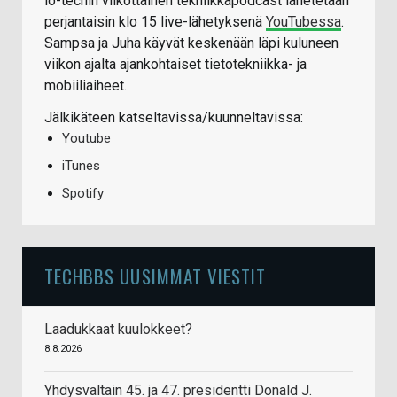
io-techin viikottainen tekniikkapodcast lähetetään
perjantaisin klo 15 live-lähetyksenä
YouTubessa
.
Sampsa ja Juha käyvät keskenään läpi kuluneen
viikon ajalta ajankohtaiset tietotekniikka- ja
mobiiliaiheet.
Jälkikäteen katseltavissa/kuunneltavissa:
Youtube
iTunes
Spotify
TECHBBS UUSIMMAT VIESTIT
Laadukkaat kuulokkeet?
8.8.2026
Yhdysvaltain 45. ja 47. presidentti Donald J.