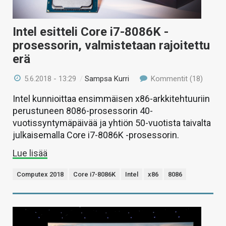
Intel esitteli Core i7-8086K -
prosessorin, valmistetaan rajoitettu
erä
5.6.2018 - 13:29
/
Sampsa Kurri
Kommentit (18)
Intel kunnioittaa ensimmäisen x86-arkkitehtuuriin
perustuneen 8086-prosessorin 40-
vuotissyntymäpäivää ja yhtiön 50-vuotista taivalta
julkaisemalla Core i7-8086K -prosessorin.
Lue lisää
Computex 2018
Core i7-8086K
Intel
x86
8086