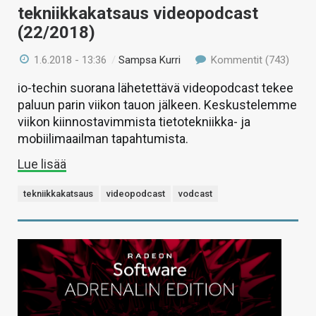
tekniikkakatsaus videopodcast
(22/2018)
1.6.2018 - 13:36
/
Sampsa Kurri
Kommentit (743)
io-techin suorana lähetettävä videopodcast tekee
paluun parin viikon tauon jälkeen. Keskustelemme
viikon kiinnostavimmista tietotekniikka- ja
mobiilimaailman tapahtumista.
Lue lisää
tekniikkakatsaus
videopodcast
vodcast