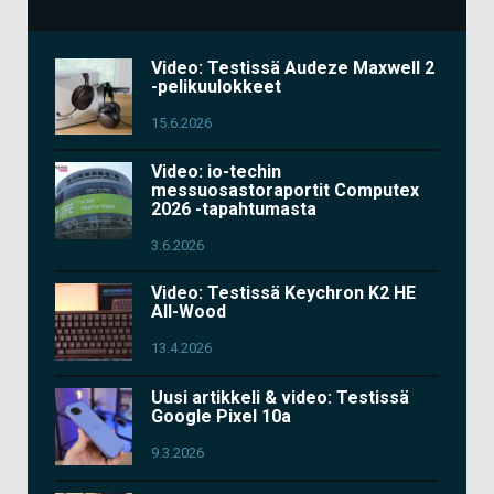
Video: Testissä Audeze Maxwell 2
-pelikuulokkeet
15.6.2026
Video: io-techin
messuosastoraportit Computex
2026 -tapahtumasta
3.6.2026
Video: Testissä Keychron K2 HE
All-Wood
13.4.2026
Uusi artikkeli & video: Testissä
Google Pixel 10a
9.3.2026