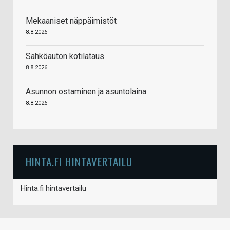
Mekaaniset näppäimistöt
8.8.2026
Sähköauton kotilataus
8.8.2026
Asunnon ostaminen ja asuntolaina
8.8.2026
HINTA.FI HINTAVERTAILU
Hinta.fi hintavertailu