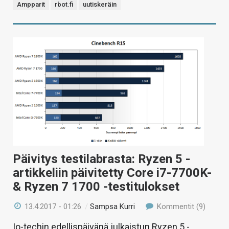
Ampparit
rbot.fi
uutiskeräin
Päivitys testilabrasta: Ryzen 5 -
artikkeliin päivitetty Core i7-7700K-
& Ryzen 7 1700 -testitulokset
13.4.2017 - 01:26
/
Sampsa Kurri
Kommentit (9)
Io-techin edellispäivänä julkaistun Ryzen 5 -