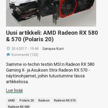
Uusi artikkeli: AMD Radeon RX 580
& 570 (Polaris 20)
20.4.2017 - 19:44
/
Sampsa Kurri
Kommentit (120)
Saimme io-techin testiin MSI:n Radeon RX 580
Gaming X- ja Asuksen Strix Radeon RX 570 -
näytönohjaimet, joihin tutustumme tässä
artikkelissa.
Lue lisää
AMD
Polaris 20
Radeon
Radeon RX 570
Radeon RX 580