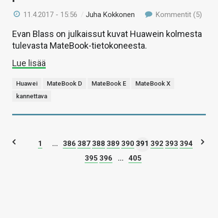
11.4.2017 - 15:56
/
Juha Kokkonen
Kommentit (5)
Evan Blass on julkaissut kuvat Huawein kolmesta
tulevasta MateBook-tietokoneesta.
Lue lisää
Huawei
MateBook D
MateBook E
MateBook X
kannettava
1
...
386
387
388
389
390
391
392
393
394
395
396
...
405