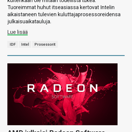
kuitenkaan ole mitään todellista tukea.
Tuoreimmat huhut itseasiassa kertovat Intelin
aikaistaneen tulevien kuluttajaprosessoreidensa
julkaisuaikatauluja.
Lue lisää
IDF
Intel
Prosessorit