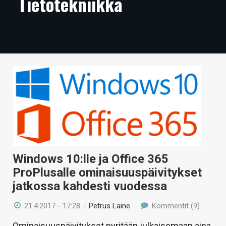
Tietotekniikka
ARTIKKELIT
VIDEOT
TECHBBS
TIETOA
HINTA.FI
KAUPPA
VAIHDA TEEMA
Windows 10:lle ja Office 365
ProPlusalle ominaisuuspäivitykset
jatkossa kahdesti vuodessa
HAKU
21.4.2017 - 17:28
/
Petrus Laine
Kommentit (9)
Ominaisuuspäivitykset pyritään julkaisemaan aina