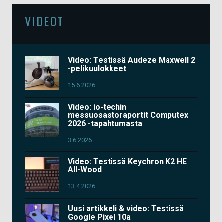
VIDEOT
Video: Testissä Audeze Maxwell 2
-pelikuulokkeet
15.6.2026
Video: io-techin
messuosastoraportit Computex
2026 -tapahtumasta
3.6.2026
Video: Testissä Keychron K2 HE
All-Wood
13.4.2026
Uusi artikkeli & video: Testissä
Google Pixel 10a