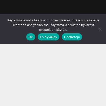
© S&J Media Oy
Käytämme evästeitä sivuston toiminnoissa, ominaisuuksissa ja
liikenteen analysoinnissa. Käyttämällä sivustoa hyväksyt
evästeiden käytön.
Ok
En hyväksy
Lisätietoja
;