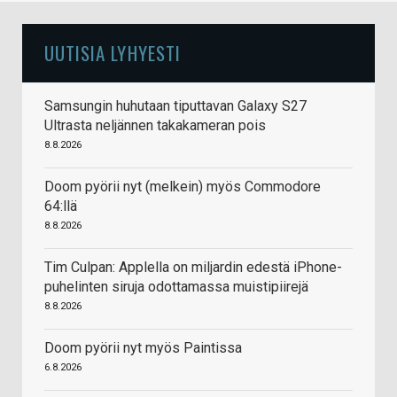
UUTISIA LYHYESTI
Samsungin huhutaan tiputtavan Galaxy S27
Ultrasta neljännen takakameran pois
8.8.2026
Doom pyörii nyt (melkein) myös Commodore
64:llä
8.8.2026
Tim Culpan: Applella on miljardin edestä iPhone-
puhelinten siruja odottamassa muistipiirejä
8.8.2026
Doom pyörii nyt myös Paintissa
6.8.2026