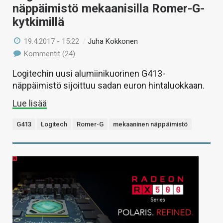
näppäimistö mekaanisilla Romer-G-
kytkimillä
19.4.2017 - 15:22
/
Juha Kokkonen
Kommentit (24)
Logitechin uusi alumiinikuorinen G413-
näppäimistö sijoittuu sadan euron hintaluokkaan.
Lue lisää
G413
Logitech
Romer-G
mekaaninen näppäimistö