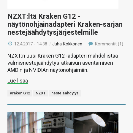
NZXT:ltä Kraken G12 -
näytönohjainadapteri Kraken-sarjan
nestejäähdytysjärjestelmille
12.4.2017 - 14:38
/
Juha Kokkonen
Kommentit (1)
NZXT:n uusi Kraken G12 -adapteri mahdollistaa
valmisnestejäähdytysratkaisun asentamisen
AMD:n ja NVIDIAn näytönohjaimiin.
Lue lisää
Kraken G12
NZXT
nestejäähdytys