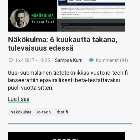
Näkökulma: 6 kuukautta takana,
tulevaisuus edessä
16.4.2017 - 19:25
/
Sampsa Kurri
Kommentit (91)
Uusi suomalainen tietotekniikkasivusto io-tech.fi
lanseerattiin epävirallisesti beta-testattavaksi
puoli vuotta sitten.
Lue lisää
Näkökulma
io-tech
rbot.fi