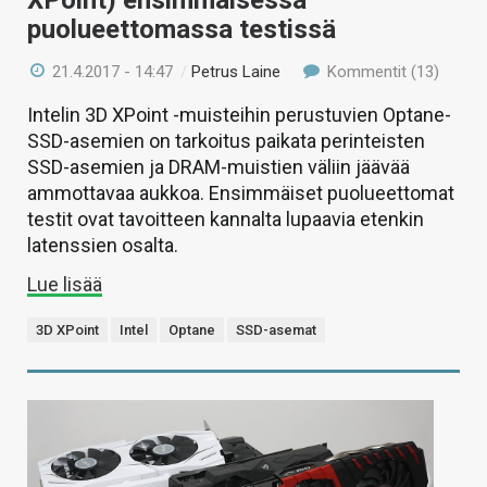
XPoint) ensimmäisessä
puolueettomassa testissä
21.4.2017 - 14:47
/
Petrus Laine
Kommentit (13)
Intelin 3D XPoint -muisteihin perustuvien Optane-
SSD-asemien on tarkoitus paikata perinteisten
SSD-asemien ja DRAM-muistien väliin jäävää
ammottavaa aukkoa. Ensimmäiset puolueettomat
testit ovat tavoitteen kannalta lupaavia etenkin
latenssien osalta.
Lue lisää
3D XPoint
Intel
Optane
SSD-asemat