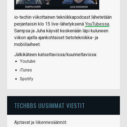
io-techin viikottainen tekniikkapodcast lähetetään
perjantaisin klo 15 live-lähetyksenä
YouTubessa
.
Sampsa ja Juha käyvät keskenään läpi kuluneen
viikon ajalta ajankohtaiset tietotekniikka- ja
mobiiliaiheet.
Jälkikäteen katseltavissa/kuunneltavissa:
Youtube
iTunes
Spotify
TECHBBS UUSIMMAT VIESTIT
Ajotavat ja liikennesäännöt