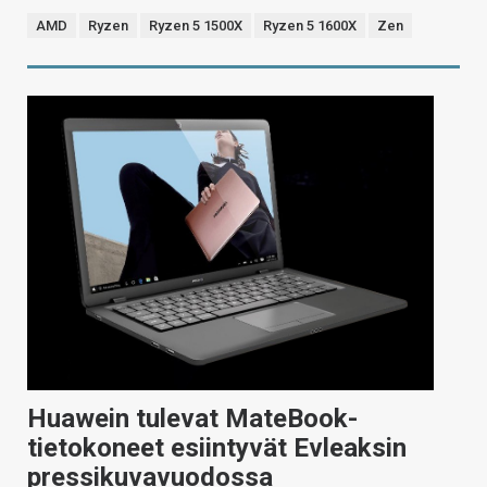
AMD
Ryzen
Ryzen 5 1500X
Ryzen 5 1600X
Zen
Huawein tulevat MateBook-
tietokoneet esiintyvät Evleaksin
pressikuvavuodossa