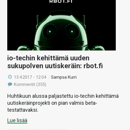
io-techin kehittämä uuden
sukupolven uutiskeräin: rbot.fi
13.4.2017 - 12:04
/
Sampsa Kurri
Kommentit (355)
Huhtikuun alussa paljastettu io-techin kehittämä
uutiskeräinprojekti on pian valmis beta-
testattavaksi.
Lue lisää