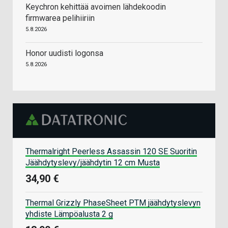
Keychron kehittää avoimen lähdekoodin
firmwarea pelihiiriin
5.8.2026
Honor uudisti logonsa
5.8.2026
Thermalright Peerless Assassin 120 SE Suoritin
Jäähdytyslevy/jäähdytin 12 cm Musta
34,90 €
Thermal Grizzly PhaseSheet PTM jäähdytyslevyn
yhdiste Lämpöalusta 2 g