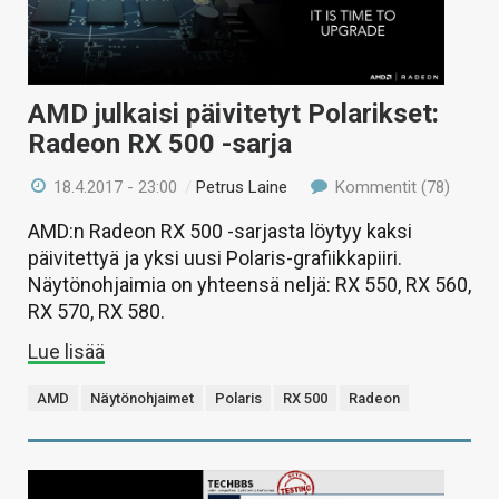
AMD julkaisi päivitetyt Polarikset:
Radeon RX 500 -sarja
18.4.2017 - 23:00
/
Petrus Laine
Kommentit (78)
AMD:n Radeon RX 500 -sarjasta löytyy kaksi
päivitettyä ja yksi uusi Polaris-grafiikkapiiri.
Näytönohjaimia on yhteensä neljä: RX 550, RX 560,
RX 570, RX 580.
Lue lisää
AMD
Näytönohjaimet
Polaris
RX 500
Radeon