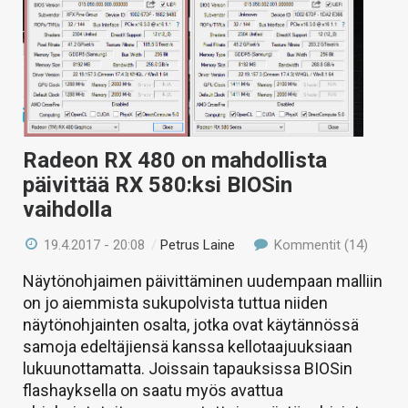
Radeon RX 480 on mahdollista
päivittää RX 580:ksi BIOSin
vaihdolla
19.4.2017 - 20:08
/
Petrus Laine
Kommentit (14)
Näytönohjaimen päivittäminen uudempaan malliin
on jo aiemmista sukupolvista tuttua niiden
näytönohjainten osalta, jotka ovat käytännössä
samoja edeltäjiensä kanssa kellotaajuuksiaan
lukuunottamatta. Joissain tapauksissa BIOSin
flashayksella on saatu myös avattua