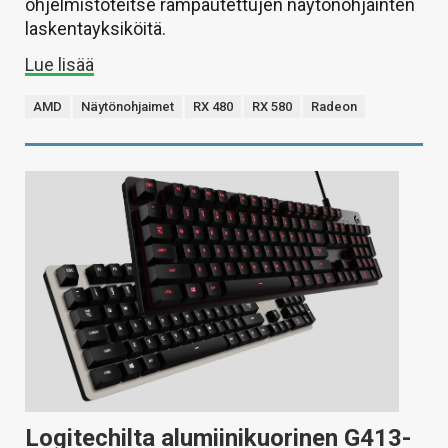
ohjelmistoteitse rampautettujen näytönohjainten
laskentayksiköitä.
Lue lisää
AMD
Näytönohjaimet
RX 480
RX 580
Radeon
Logitechilta alumiinikuorinen G413-