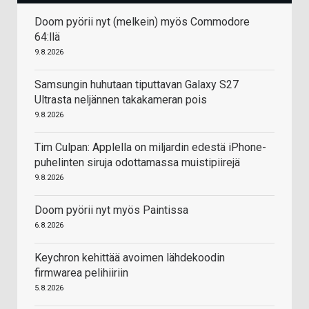
Doom pyörii nyt (melkein) myös Commodore
64:llä
9.8.2026
Samsungin huhutaan tiputtavan Galaxy S27
Ultrasta neljännen takakameran pois
9.8.2026
Tim Culpan: Applella on miljardin edestä iPhone-
puhelinten siruja odottamassa muistipiirejä
9.8.2026
Doom pyörii nyt myös Paintissa
6.8.2026
Keychron kehittää avoimen lähdekoodin
firmwarea pelihiiriin
5.8.2026