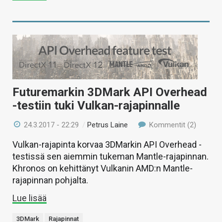
Futuremarkin 3DMark API Overhead
-testiin tuki Vulkan-rajapinnalle
24.3.2017 - 22:29
/
Petrus Laine
Kommentit (2)
Vulkan-rajapinta korvaa 3DMarkin API Overhead -
testissä sen aiemmin tukeman Mantle-rajapinnan.
Khronos on kehittänyt Vulkanin AMD:n Mantle-
rajapinnan pohjalta.
Lue lisää
3DMark
Rajapinnat