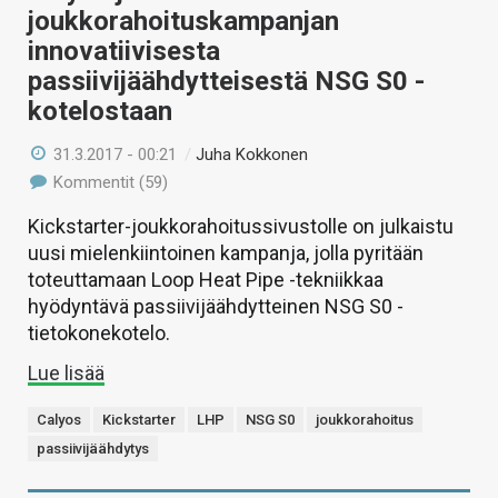
joukkorahoituskampanjan
innovatiivisesta
passiivijäähdytteisestä NSG S0 -
kotelostaan
31.3.2017 - 00:21
/
Juha Kokkonen
Kommentit (59)
Kickstarter-joukkorahoitussivustolle on julkaistu
uusi mielenkiintoinen kampanja, jolla pyritään
toteuttamaan Loop Heat Pipe -tekniikkaa
hyödyntävä passiivijäähdytteinen NSG S0 -
tietokonekotelo.
Lue lisää
Calyos
Kickstarter
LHP
NSG S0
joukkorahoitus
passiivijäähdytys