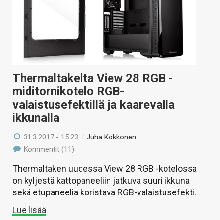
Thermaltakelta View 28 RGB -
miditornikotelo RGB-
valaistusefektillä ja kaarevalla
ikkunalla
31.3.2017 - 15:23
/
Juha Kokkonen
Kommentit (11)
Thermaltaken uudessa View 28 RGB -kotelossa
on kyljestä kattopaneeliin jatkuva suuri ikkuna
sekä etupaneelia koristava RGB-valaistusefekti.
Lue lisää