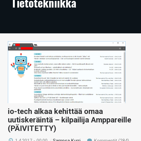
Tietotekniikka
ARTIKKELIT
VIDEOT
TECHBBS
TIETOA
HINTA.FI
KAUPPA
VAIHDA TEEMA
io-tech alkaa kehittää omaa
HAKU
uutiskeräintä – kilpailija Amppareille
(PÄIVITETTY)
1.4.2017 - 00:00
/
Sampsa Kurri
Kommentit (284)