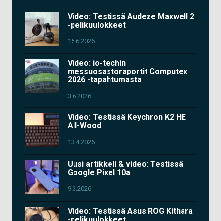
Video: Testissä Audeze Maxwell 2
-pelikuulokkeet
15.6.2026
Video: io-techin
messuosastoraportit Computex
2026 -tapahtumasta
3.6.2026
Video: Testissä Keychron K2 HE
All-Wood
13.4.2026
Uusi artikkeli & video: Testissä
Google Pixel 10a
9.3.2026
Video: Testissä Asus ROG Kithara
-pelikuulokkeet