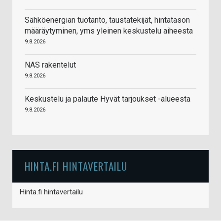
Sähköenergian tuotanto, taustatekijät, hintatason
määräytyminen, yms yleinen keskustelu aiheesta
9.8.2026
NAS rakentelut
9.8.2026
Keskustelu ja palaute Hyvät tarjoukset -alueesta
9.8.2026
HINTA.FI HINTAVERTAILU
Hinta.fi hintavertailu