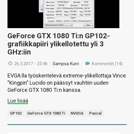
GeForce GTX 1080 Ti:n GP102-
grafiikkapiiri ylikellotettu yli 3
GHz:iin
26.3.2017 - 23:46
/
Sampsa Kurri
Kommentit (14)
EVGA:lla työskentelevä extreme-ylikellottaja Vince
”Kingpin” Lucido on päässyt vauhtiin uuden
GeForce GTX 1080 Ti:n kanssa.
Lue lisää
GP102
GeForce GTX 1080 Ti
NVIDIA
Pascal