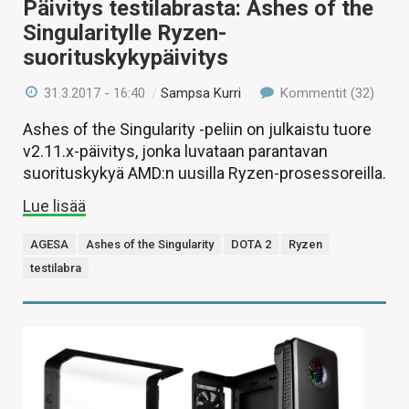
Päivitys testilabrasta: Ashes of the
Singularitylle Ryzen-
suorituskykypäivitys
31.3.2017 - 16:40
/
Sampsa Kurri
Kommentit (32)
Ashes of the Singularity -peliin on julkaistu tuore
v2.11.x-päivitys, jonka luvataan parantavan
suorituskykyä AMD:n uusilla Ryzen-prosessoreilla.
Lue lisää
AGESA
Ashes of the Singularity
DOTA 2
Ryzen
testilabra