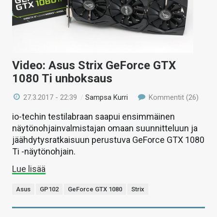
Video: Asus Strix GeForce GTX
1080 Ti unboksaus
27.3.2017 - 22:39
/
Sampsa Kurri
Kommentit (26)
io-techin testilabraan saapui ensimmäinen
näytönohjainvalmistajan omaan suunnitteluun ja
jäähdytysratkaisuun perustuva GeForce GTX 1080
Ti -näytönohjain.
Lue lisää
Asus
GP102
GeForce GTX 1080
Strix