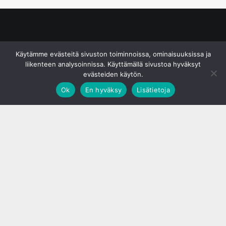
© S&J Media Oy
Käytämme evästeitä sivuston toiminnoissa, ominaisuuksissa ja
liikenteen analysoinnissa. Käyttämällä sivustoa hyväksyt
evästeiden käytön.
Ok
En hyväksy
Lisätietoja
;