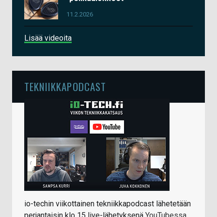
11.2.2026
Lisää videoita
TEKNIIKKAPODCAST
io-techin viikottainen tekniikkapodcast lähetetään
perjantaisin klo 15 live-lähetyksenä
YouTubessa
.