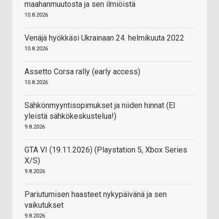
maahanmuutosta ja sen ilmiöistä
10.8.2026
Venäjä hyökkäsi Ukrainaan 24. helmikuuta 2022
10.8.2026
Assetto Corsa rally (early access)
10.8.2026
Sähkönmyyntisopimukset ja niiden hinnat (EI
yleistä sähkökeskustelua!)
9.8.2026
GTA VI (19.11.2026) (Playstation 5, Xbox Series
X/S)
9.8.2026
Pariutumisen haasteet nykypäivänä ja sen
vaikutukset
9.8.2026