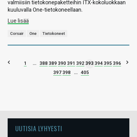
valmiisiin tietokonepaketteihin ITX-kokoluokkaan
kuuluvalla One-tietokoneellaan.
Lue lisää
Corsair
One
Tietokoneet
1
...
388
389
390
391
392
393
394
395
396
397
398
...
405
UUTISIA LYHYESTI