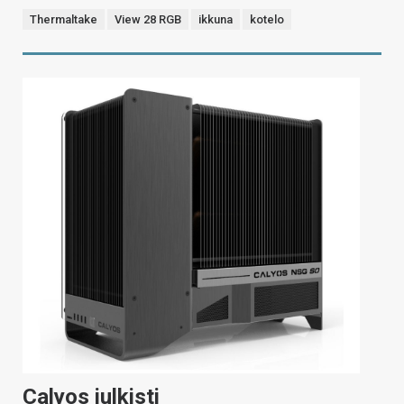
Thermaltake
View 28 RGB
ikkuna
kotelo
Calyos julkisti