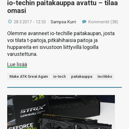
io-techin paitakauppa avattu – tilaa
omasi
28.3.2017 - 12:53
/
Sampsa Kurri
Kommentit (38)
Olemme avanneet io-techille paitakaupan, josta
voi tilata t-paitoja, pitkähihaisia paitoja ja
huppareita eri sivustoon liittyvillä logoilla
varustettuna.
Lue lisää
Make ATK Great Again
io-tech
paitakauppa
techbbs