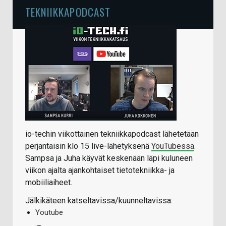
TEKNIIKKAPODCAST
io-techin viikottainen tekniikkapodcast lähetetään
perjantaisin klo 15 live-lähetyksenä
YouTubessa
.
Sampsa ja Juha käyvät keskenään läpi kuluneen
viikon ajalta ajankohtaiset tietotekniikka- ja
mobiiliaiheet.
Jälkikäteen katseltavissa/kuunneltavissa:
Youtube