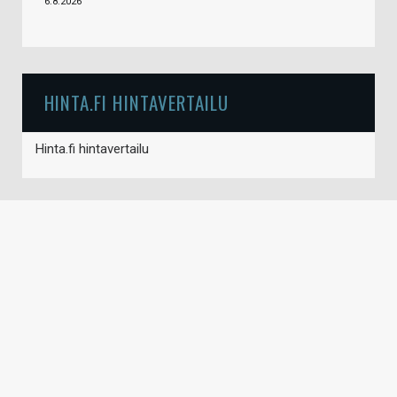
6.8.2026
HINTA.FI HINTAVERTAILU
Hinta.fi hintavertailu