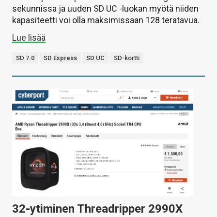
sekunnissa ja uuden SD UC -luokan myötä niiden
kapasiteetti voi olla maksimissaan 128 teratavua.
Lue lisää
SD 7.0
SD Express
SD UC
SD-kortti
32-ytiminen Threadripper 2990X