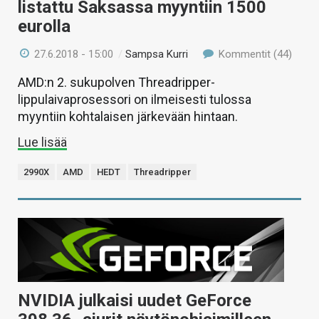
listattu Saksassa myyntiin 1500
eurolla
27.6.2018 - 15:00
/
Sampsa Kurri
Kommentit (44)
AMD:n 2. sukupolven Threadripper-
lippulaivaprosessori on ilmeisesti tulossa
myyntiin kohtalaisen järkevään hintaan.
Lue lisää
2990X
AMD
HEDT
Threadripper
NVIDIA julkaisi uudet GeForce