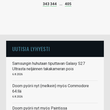
343
344
...
405
UUTISIA LYHYESTI
Samsungin huhutaan tiputtavan Galaxy S27
Ultrasta neljännen takakameran pois
6.8.2026
Doom pyörii nyt (melkein) myös Commodore
64:llä
6.8.2026
Doom pyörii nyt myös Paintissa