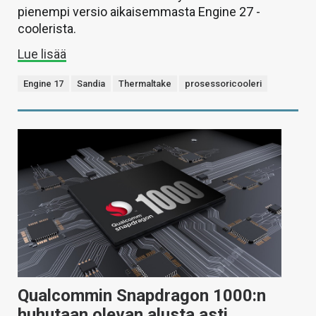
pienempi versio aikaisemmasta Engine 27 -
coolerista.
Lue lisää
Engine 17
Sandia
Thermaltake
prosessoricooleri
Qualcommin Snapdragon 1000:n
huhutaan olevan alusta asti