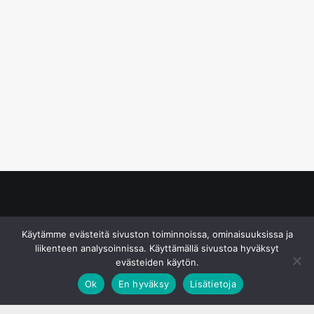
© S&J Media Oy
Käytämme evästeitä sivuston toiminnoissa, ominaisuuksissa ja
liikenteen analysoinnissa. Käyttämällä sivustoa hyväksyt
evästeiden käytön.
Ok
En hyväksy
Lisätietoja
;