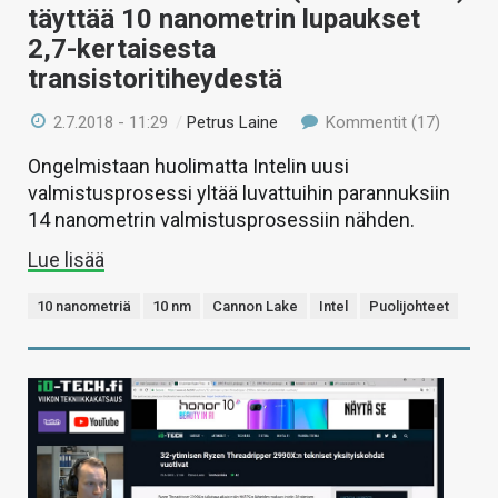
täyttää 10 nanometrin lupaukset
2,7-kertaisesta
transistoritiheydestä
2.7.2018 - 11:29
/
Petrus Laine
Kommentit (17)
Ongelmistaan huolimatta Intelin uusi
valmistusprosessi yltää luvattuihin parannuksiin
14 nanometrin valmistusprosessiin nähden.
Lue lisää
10 nanometriä
10 nm
Cannon Lake
Intel
Puolijohteet