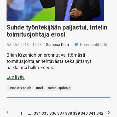
Suhde työntekijään paljastui, Intelin
toimitusjohtaja erosi
25.6.2018 - 12:23
/
Sampsa Kurri
Kommentit (25)
Brian Krzanich on eronnut välittömästi
toimitusjohtajan tehtävästä sekä jättänyt
paikkansa hallituksessa.
Lue lisää
Brian Krzanich
Intel
toimitusjohtaja
1
...
334
335
336
337
338
339
340
341
342