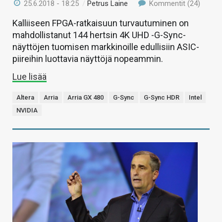
25.6.2018 - 18:25
/
Petrus Laine
Kommentit (24)
Kalliiseen FPGA-ratkaisuun turvautuminen on
mahdollistanut 144 hertsin 4K UHD -G-Sync-
näyttöjen tuomisen markkinoille edullisiin ASIC-
piireihin luottavia näyttöjä nopeammin.
Lue lisää
Altera
Arria
Arria GX 480
G-Sync
G-Sync HDR
Intel
NVIDIA