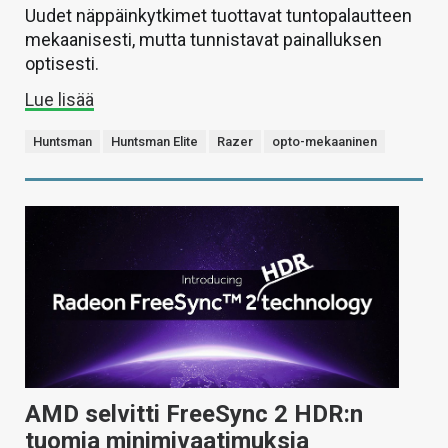
Uudet näppäinkytkimet tuottavat tuntopalautteen
mekaanisesti, mutta tunnistavat painalluksen
optisesti.
Lue lisää
Huntsman
Huntsman Elite
Razer
opto-mekaaninen
AMD selvitti FreeSync 2 HDR:n
tuomia minimivaatimuksia