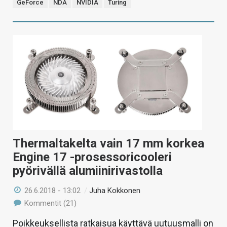
GeForce
NDA
NVIDIA
Turing
Thermaltakelta vain 17 mm korkea
Engine 17 -prosessoricooleri
pyörivällä alumiinirivastolla
26.6.2018 - 13:02
/
Juha Kokkonen
Kommentit (21)
Poikkeuksellista ratkaisua käyttävä uutuusmalli on