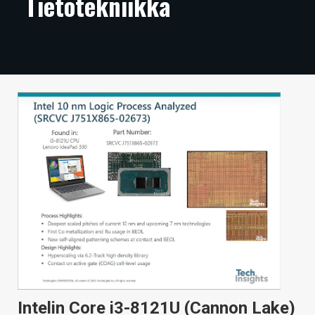
Tietotekniikka
ARTIKKELIT
VIDEOT
TECHBBS
TIETOA
HINTA.FI
KAUPPA
VAIHDA TEEMA
HAKU
Intelin Core i3-8121U (Cannon Lake)