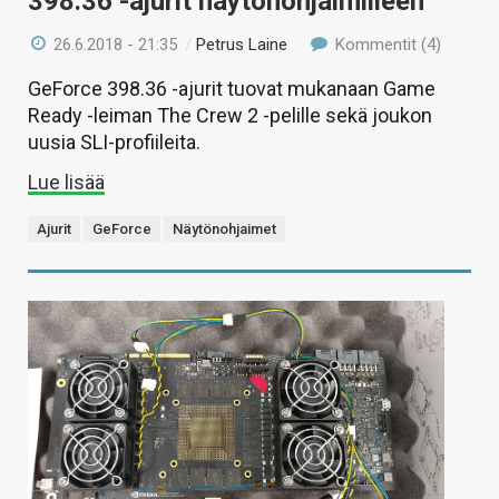
398.36 -ajurit näytönohjaimilleen
26.6.2018 - 21:35
/
Petrus Laine
Kommentit (4)
GeForce 398.36 -ajurit tuovat mukanaan Game
Ready -leiman The Crew 2 -pelille sekä joukon
uusia SLI-profiileita.
Lue lisää
Ajurit
GeForce
Näytönohjaimet