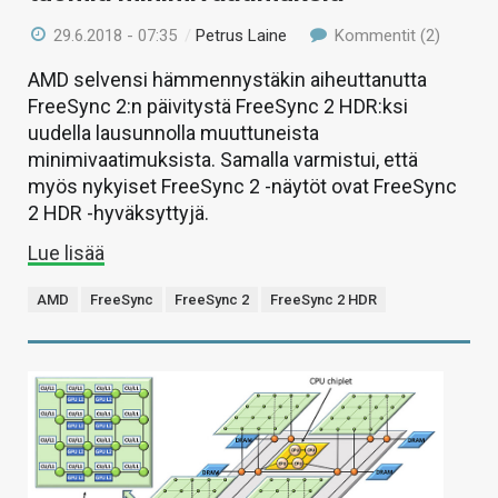
29.6.2018 - 07:35
/
Petrus Laine
Kommentit (2)
AMD selvensi hämmennystäkin aiheuttanutta
FreeSync 2:n päivitystä FreeSync 2 HDR:ksi
uudella lausunnolla muuttuneista
minimivaatimuksista. Samalla varmistui, että
myös nykyiset FreeSync 2 -näytöt ovat FreeSync
2 HDR -hyväksyttyjä.
Lue lisää
AMD
FreeSync
FreeSync 2
FreeSync 2 HDR