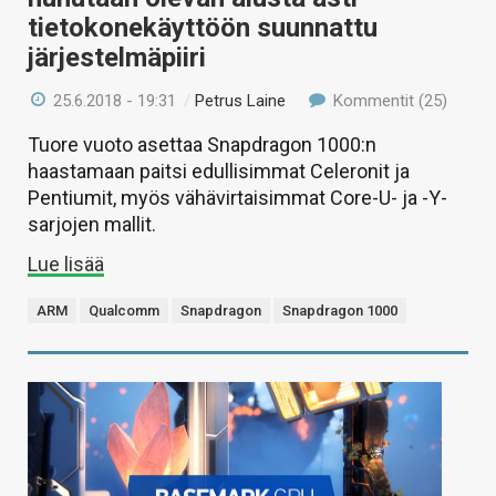
tietokonekäyttöön suunnattu
järjestelmäpiiri
25.6.2018 - 19:31
/
Petrus Laine
Kommentit (25)
Tuore vuoto asettaa Snapdragon 1000:n
haastamaan paitsi edullisimmat Celeronit ja
Pentiumit, myös vähävirtaisimmat Core-U- ja -Y-
sarjojen mallit.
Lue lisää
ARM
Qualcomm
Snapdragon
Snapdragon 1000