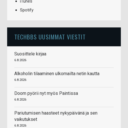
iTunes
Spotify
TECHBBS UUSIMMAT VIESTIT
Suosittele kirjaa
6.8.2026
Alkoholin tilaaminen ulkomailta netin kautta
6.8.2026
Doom pyörii nyt myös Paintissa
6.8.2026
Pariutumisen haasteet nykypäivänä ja sen
vaikutukset
6.8.2026