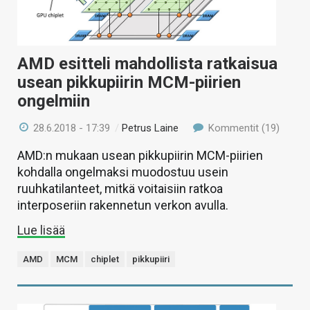
AMD esitteli mahdollista ratkaisua
usean pikkupiirin MCM-piirien
ongelmiin
28.6.2018 - 17:39
/
Petrus Laine
Kommentit (19)
AMD:n mukaan usean pikkupiirin MCM-piirien
kohdalla ongelmaksi muodostuu usein
ruuhkatilanteet, mitkä voitaisiin ratkoa
interposeriin rakennetun verkon avulla.
Lue lisää
AMD
MCM
chiplet
pikkupiiri