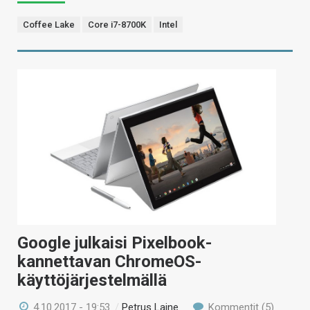
Coffee Lake
Core i7-8700K
Intel
Google julkaisi Pixelbook-
kannettavan ChromeOS-
käyttöjärjestelmällä
4.10.2017 - 19:53
/
Petrus Laine
Kommentit (5)