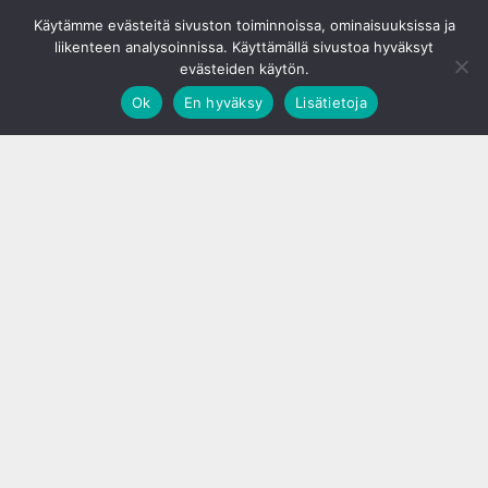
© S&J Media Oy
Käytämme evästeitä sivuston toiminnoissa, ominaisuuksissa ja
liikenteen analysoinnissa. Käyttämällä sivustoa hyväksyt
evästeiden käytön.
Ok
En hyväksy
Lisätietoja
;