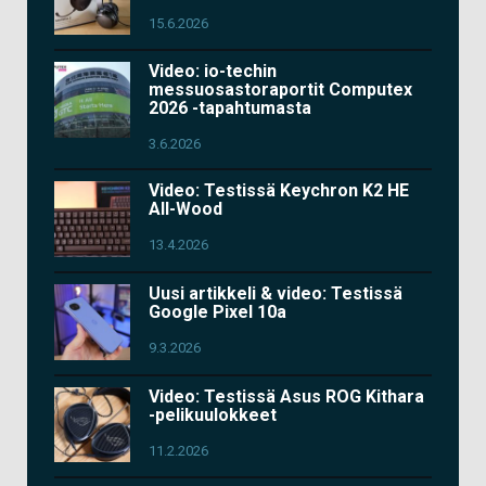
15.6.2026
Video: io-techin
messuosastoraportit Computex
2026 -tapahtumasta
3.6.2026
Video: Testissä Keychron K2 HE
All-Wood
13.4.2026
Uusi artikkeli & video: Testissä
Google Pixel 10a
9.3.2026
Video: Testissä Asus ROG Kithara
-pelikuulokkeet
11.2.2026