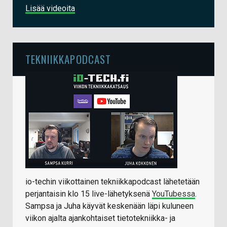
Lisää videoita
TEKNIIKKAPODCAST
io-techin viikottainen tekniikkapodcast lähetetään
perjantaisin klo 15 live-lähetyksenä
YouTubessa
.
Sampsa ja Juha käyvät keskenään läpi kuluneen
viikon ajalta ajankohtaiset tietotekniikka- ja