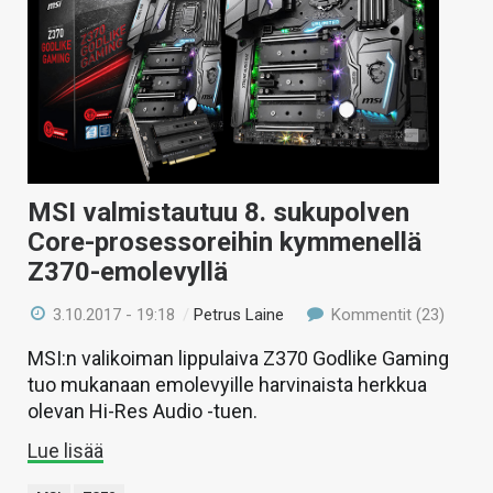
MSI valmistautuu 8. sukupolven
Core-prosessoreihin kymmenellä
Z370-emolevyllä
3.10.2017 - 19:18
/
Petrus Laine
Kommentit (23)
MSI:n valikoiman lippulaiva Z370 Godlike Gaming
tuo mukanaan emolevyille harvinaista herkkua
olevan Hi-Res Audio -tuen.
Lue lisää