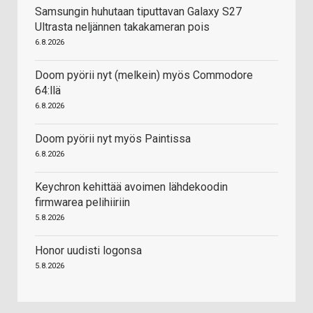
Samsungin huhutaan tiputtavan Galaxy S27
Ultrasta neljännen takakameran pois
6.8.2026
Doom pyörii nyt (melkein) myös Commodore
64:llä
6.8.2026
Doom pyörii nyt myös Paintissa
6.8.2026
Keychron kehittää avoimen lähdekoodin
firmwarea pelihiiriin
5.8.2026
Honor uudisti logonsa
5.8.2026