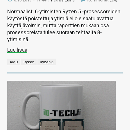
6.10.2017 - 17:44
/
Petrus Laine
Kommentit (24)
Normaalisti 6-ytimisten Ryzen 5 -prosessoreiden
käytöstä poistettuja ytimiä ei ole saatu avattua
käyttäjävoimin, mutta raporttien mukaan osa
prosessoreista tulee suoraan tehtaalta 8-
ytimisinä.
Lue lisää
AMD
Ryzen
Ryzen 5