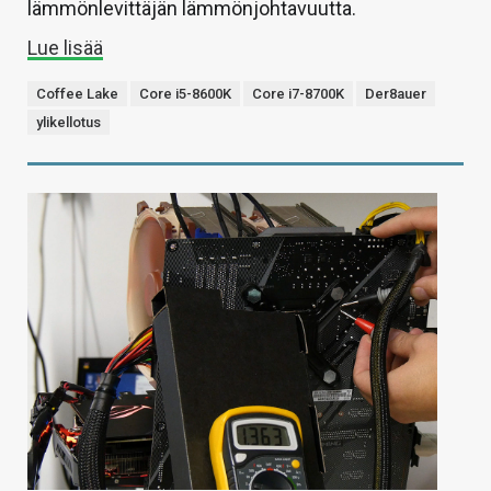
lämmönlevittäjän lämmönjohtavuutta.
Lue lisää
Coffee Lake
Core i5-8600K
Core i7-8700K
Der8auer
ylikellotus