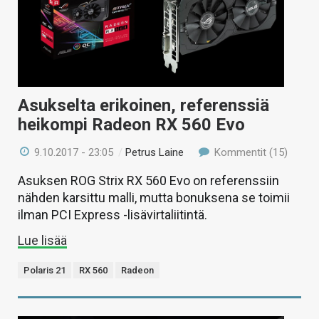
Asukselta erikoinen, referenssiä
heikompi Radeon RX 560 Evo
9.10.2017 - 23:05
/
Petrus Laine
Kommentit (15)
Asuksen ROG Strix RX 560 Evo on referenssiin
nähden karsittu malli, mutta bonuksena se toimii
ilman PCI Express -lisävirtaliitintä.
Lue lisää
Polaris 21
RX 560
Radeon