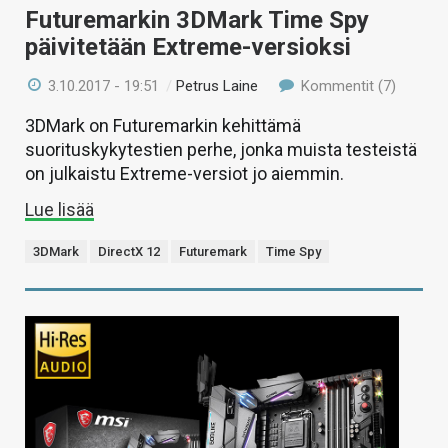
Futuremarkin 3DMark Time Spy
päivitetään Extreme-versioksi
3.10.2017 - 19:51
/
Petrus Laine
Kommentit (7)
3DMark on Futuremarkin kehittämä
suorituskykytestien perhe, jonka muista testeistä
on julkaistu Extreme-versiot jo aiemmin.
Lue lisää
3DMark
DirectX 12
Futuremark
Time Spy