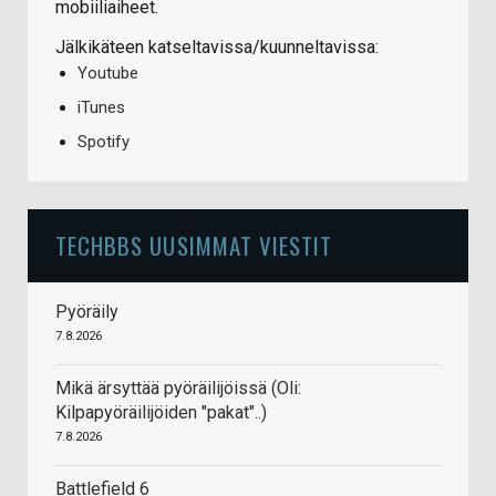
mobiiliaiheet.
Jälkikäteen katseltavissa/kuunneltavissa:
Youtube
iTunes
Spotify
TECHBBS UUSIMMAT VIESTIT
Pyöräily
7.8.2026
Mikä ärsyttää pyöräilijöissä (Oli:
Kilpapyöräilijöiden "pakat"..)
7.8.2026
Battlefield 6