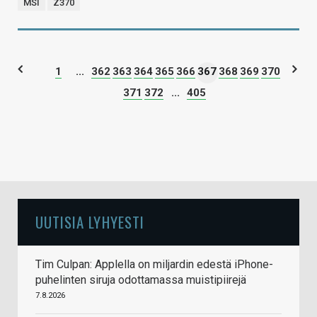
MSI
Z370
1
...
362
363
364
365
366
367
368
369
370
371
372
...
405
UUTISIA LYHYESTI
Tim Culpan: Applella on miljardin edestä iPhone-
puhelinten siruja odottamassa muistipiirejä
7.8.2026