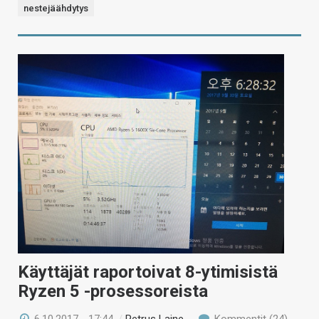
nestejäähdytys
Käyttäjät raportoivat 8-ytimisistä
Ryzen 5 -prosessoreista