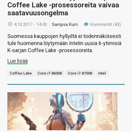
Coffee Lake -prosessoreita vaivaa
saatavuusongelma
4.10.2017 - 14:43
/
Sampsa Kurri
Kommentit (43)
Suomessa kauppojen hyllyiltä ei todennäköisesti
tule huomenna löytymään Intelin uusia 6-ytimisiä
K-sarjan Coffee Lake -prosessoreita.
Lue lisää
Coffee Lake
Core i7-8600K
Core i7-8700K
Intel