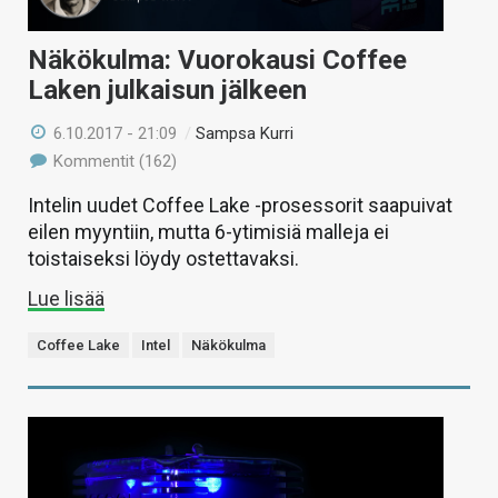
Näkökulma: Vuorokausi Coffee
Laken julkaisun jälkeen
6.10.2017 - 21:09
/
Sampsa Kurri
Kommentit (162)
Intelin uudet Coffee Lake -prosessorit saapuivat
eilen myyntiin, mutta 6-ytimisiä malleja ei
toistaiseksi löydy ostettavaksi.
Lue lisää
Coffee Lake
Intel
Näkökulma