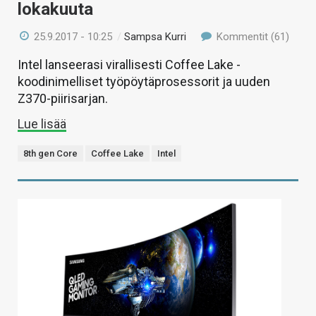
lokakuuta
25.9.2017 - 10:25
/
Sampsa Kurri
Kommentit (61)
Intel lanseerasi virallisesti Coffee Lake -
koodinimelliset työpöytäprosessorit ja uuden
Z370-piirisarjan.
Lue lisää
8th gen Core
Coffee Lake
Intel