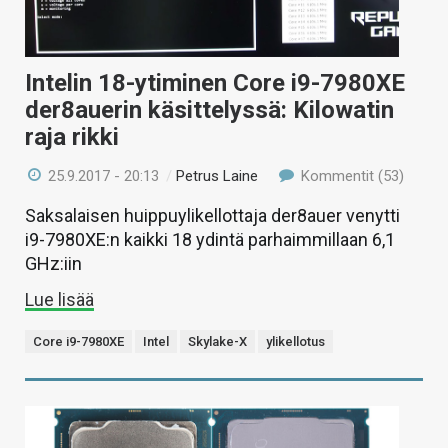
Intelin 18-ytiminen Core i9-7980XE
der8auerin käsittelyssä: Kilowatin
raja rikki
25.9.2017 - 20:13
/
Petrus Laine
Kommentit (53)
Saksalaisen huippuylikellottaja der8auer venytti
i9-7980XE:n kaikki 18 ydintä parhaimmillaan 6,1
GHz:iin
Lue lisää
Core i9-7980XE
Intel
Skylake-X
ylikellotus