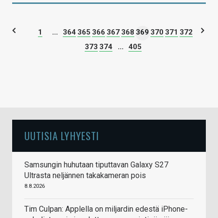
1
...
364
365
366
367
368
369
370
371
372
373
374
...
405
UUTISIA LYHYESTI
Samsungin huhutaan tiputtavan Galaxy S27
Ultrasta neljännen takakameran pois
8.8.2026
Tim Culpan: Applella on miljardin edestä iPhone-