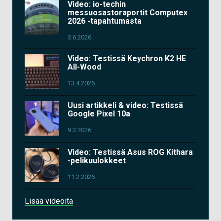
Video: io-techin
messuosastoraportit Computex
2026 -tapahtumasta
3.6.2026
Video: Testissä Keychron K2 HE
All-Wood
13.4.2026
Uusi artikkeli & video: Testissä
Google Pixel 10a
9.3.2026
Video: Testissä Asus ROG Kithara
-pelikuulokkeet
11.2.2026
Lisää videoita