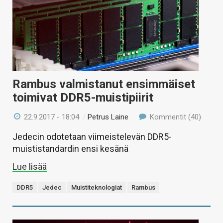
Rambus valmistanut ensimmäiset
toimivat DDR5-muistipiirit
22.9.2017 - 18:04
/
Petrus Laine
Kommentit (40)
Jedecin odotetaan viimeistelevän DDR5-
muististandardin ensi kesänä
Lue lisää
DDR5
Jedec
Muistiteknologiat
Rambus