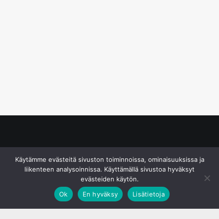
© S&J Media Oy
Käytämme evästeitä sivuston toiminnoissa, ominaisuuksissa ja
liikenteen analysoinnissa. Käyttämällä sivustoa hyväksyt
evästeiden käytön.
Ok
En hyväksy
Lisätietoja
;