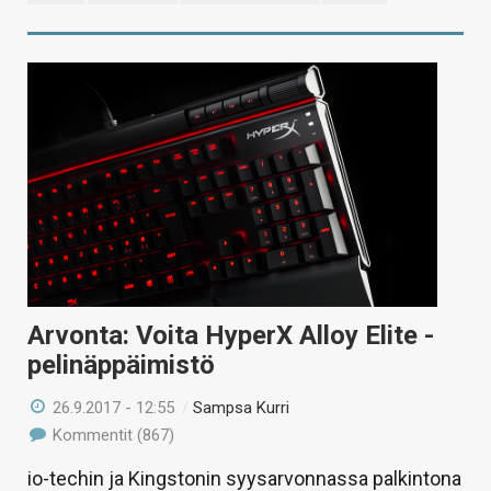
Arvonta: Voita HyperX Alloy Elite -
pelinäppäimistö
26.9.2017 - 12:55
/
Sampsa Kurri
Kommentit (867)
io-techin ja Kingstonin syysarvonnassa palkintona