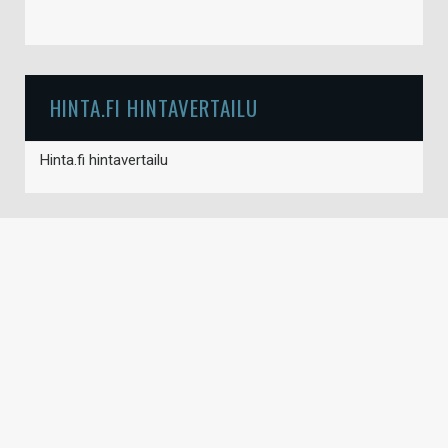
HINTA.FI HINTAVERTAILU
Hinta.fi hintavertailu