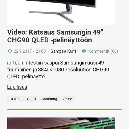
Video: Katsaus Samsungin 49″
CHG90 QLED -pelinäyttöön
22.9.2017 - 23:00
/
Sampsa Kurri
Kommentit (60)
io-techin testiin saapui Samsungin uusi 49-
tuumainen ja 3840×1080-resoluution CHG90
QLED -pelinäyttö.
Lue lisää
CHG90
QLED
Samsung
video