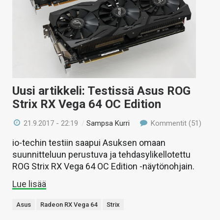
Uusi artikkeli: Testissä Asus ROG
Strix RX Vega 64 OC Edition
21.9.2017 - 22:19
/
Sampsa Kurri
Kommentit (51)
io-techin testiin saapui Asuksen omaan
suunnitteluun perustuva ja tehdasylikellotettu
ROG Strix RX Vega 64 OC Edition -näytönohjain.
Lue lisää
Asus
Radeon RX Vega 64
Strix