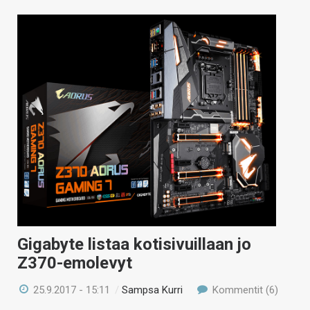
Gigabyte listaa kotisivuillaan jo
Z370-emolevyt
25.9.2017 - 15:11
/
Sampsa Kurri
Kommentit (6)