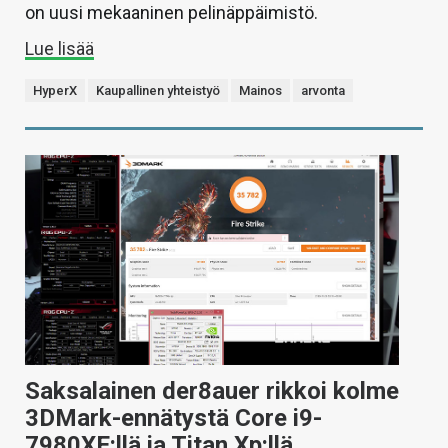
on uusi mekaaninen pelinäppäimistö.
Lue lisää
HyperX
Kaupallinen yhteistyö
Mainos
arvonta
Saksalainen der8auer rikkoi kolme
3DMark-ennätystä Core i9-
7980XE:llä ja Titan Xp:llä