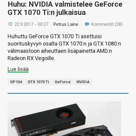
Huhu: NVIDIA valmistelee GeForce
GTX 1070 Ti:n julkaisua
22.9.2017 - 00:27
/
Petrus Laine
Kommentit (28)
Huhuttu GeForce GTX 1070 Ti asettuisi
suorituskyvyn osalta GTX 1070:n ja GTX 1080:n
välimaastoon aiheuttaen lisäpainetta AMD:n
Radeon RX Vegoille.
Lue lisää
GP104
GTX 1070 Ti
GeForce
NVIDIA