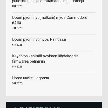
puhelinten siruja odottamassa muistipiirejä
8.8.2026
Doom pyörii nyt (melkein) myös Commodore
64:llä
7.8.2026
Doom pyörii nyt myös Paintissa
6.8.2026
Keychron kehittää avoimen lähdekoodin
firmwarea pelihiiriin
5.8.2026
Honor uudisti logonsa
5.8.2026