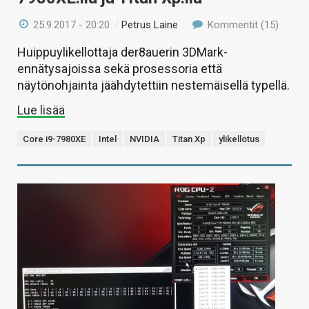
25.9.2017 - 20:20
/
Petrus Laine
Kommentit (15)
Huippuylikellottaja der8auerin 3DMark-
ennätysajoissa sekä prosessoria että
näytönohjainta jäähdytettiin nestemäisellä typellä.
Lue lisää
Core i9-7980XE
Intel
NVIDIA
Titan Xp
ylikellotus