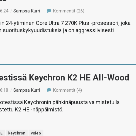
16:24
/
Sampsa Kurri
Kommentit (26)
lin 24-ytiminen Core Ultra 7 270K Plus -prosessori, joka
suorituskykyuudistuksia ja on aggressiivisesti
Testissä Keychron K2 HE All-Wood
16:18
/
Sampsa Kurri
Kommentit (4)
eotestissä Keychronin pähkinäpuusta valmistetulla
ustettu K2 HE -näppäimistö.
HE
keychron
video