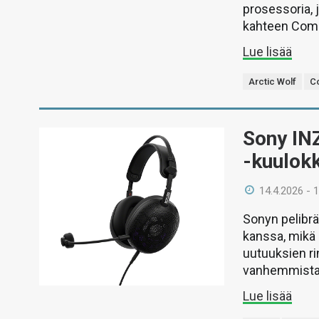
prosessoria, 
kahteen Comp
Lue lisää
Arctic Wolf
Co
Sony INZ
-kuulokk
14.4.2026 - 
Sonyn pelibrä
kanssa, mikä 
uutuuksien ri
vanhemmista 
Lue lisää