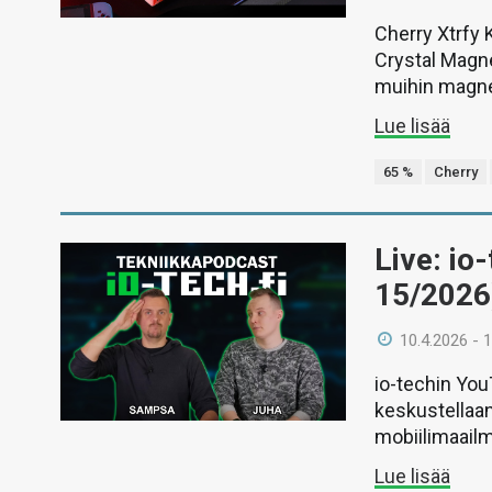
Cherry Xtrfy
Crystal Magne
muihin magne
Lue lisää
65 %
Cherry
Live: io
15/2026
10.4.2026 - 
io-techin Yo
keskustellaan
mobiilimaail
Lue lisää