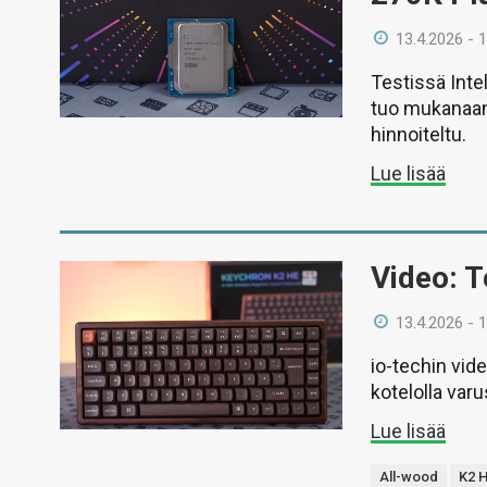
13.4.2026 - 
Testissä Inte
tuo mukanaan 
hinnoiteltu.
Lue lisää
Video: 
13.4.2026 - 
io-techin vid
kotelolla var
Lue lisää
All-wood
K2 