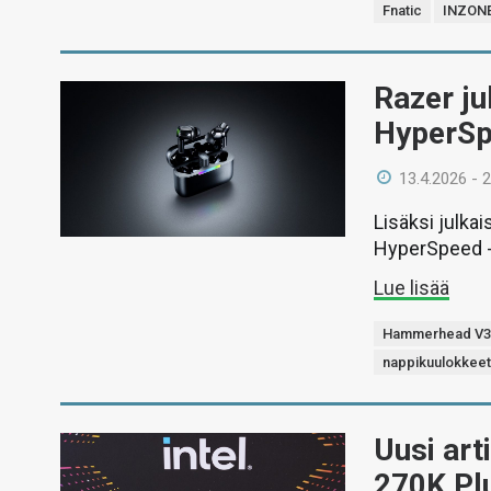
Fnatic
INZONE
Razer j
HyperSpe
13.4.2026 - 
Lisäksi julka
HyperSpeed -v
Lue lisää
Hammerhead V3
nappikuulokkee
Uusi art
270K Pl