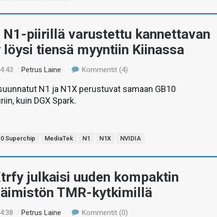
N1-piirillä varustettu kannettavan
löysi tiensä myyntiin Kiinassa
14:43
/
Petrus Laine
Kommentit (4)
 suunnatut N1 ja N1X perustuvat samaan GB10
riin, kuin DGX Spark.
0 Superchip
MediaTek
N1
N1X
NVIDIA
trfy julkaisi uuden kompaktin
päimistön TMR-kytkimillä
14:38
/
Petrus Laine
Kommentit (0)