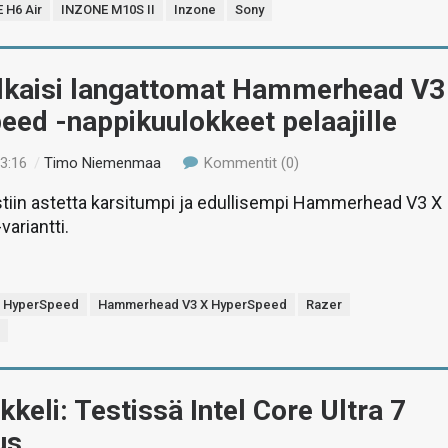
 H6 Air
INZONE M10S II
Inzone
Sony
ulkaisi langattomat Hammerhead V3
ed -nappikuulokkeet pelaajille
23:16
/
Timo Niemenmaa
Kommentit (0)
istiin astetta karsitumpi ja edullisempi Hammerhead V3 X
ariantti.
 HyperSpeed
Hammerhead V3 X HyperSpeed
Razer
t
ikkeli: Testissä Intel Core Ultra 7
us