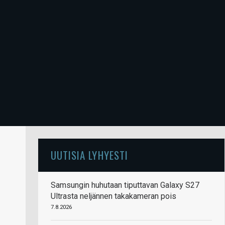
UUTISIA LYHYESTI
Samsungin huhutaan tiputtavan Galaxy S27
Ultrasta neljännen takakameran pois
7.8.2026