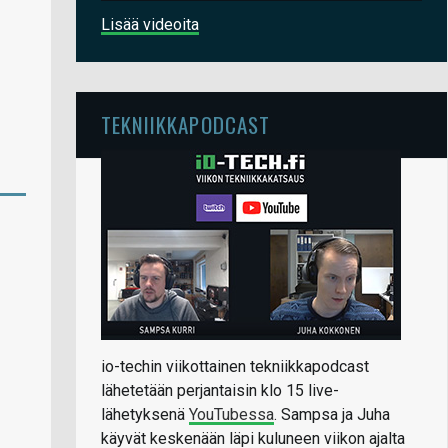
Lisää videoita
TEKNIIKKAPODCAST
io-techin viikottainen tekniikkapodcast
lähetetään perjantaisin klo 15 live-
lähetyksenä
YouTubessa
. Sampsa ja Juha
käyvät keskenään läpi kuluneen viikon ajalta