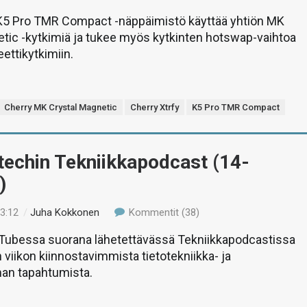
 K5 Pro TMR Compact -näppäimistö käyttää yhtiön MK
tic -kytkimiä ja tukee myös kytkinten hotswap-vaihtoa
ettikytkimiin.
Cherry MK Crystal Magnetic
Cherry Xtrfy
K5 Pro TMR Compact
-techin Tekniikkapodcast (14-
)
13:12
/
Juha Kokkonen
Kommentit (38)
uTubessa suorana lähetettävässä Tekniikkapodcastissa
 viikon kiinnostavimmista tietotekniikka- ja
man tapahtumista.