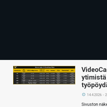
VideoCar
ytimist
työpöyd
14.4.2026 - 
Sivuston näke