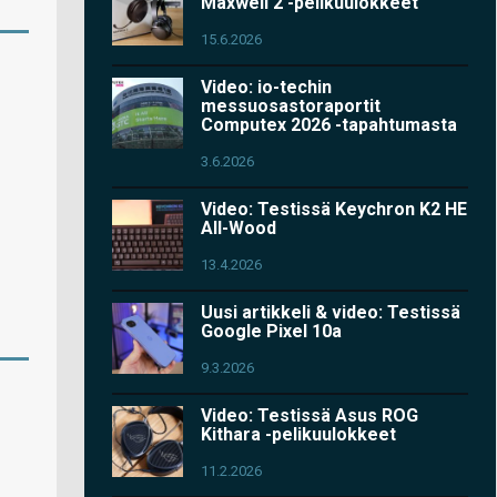
Maxwell 2 -pelikuulokkeet
15.6.2026
Video: io-techin
messuosastoraportit
Computex 2026 -tapahtumasta
3.6.2026
Video: Testissä Keychron K2 HE
All-Wood
13.4.2026
Uusi artikkeli & video: Testissä
Google Pixel 10a
9.3.2026
Video: Testissä Asus ROG
Kithara -pelikuulokkeet
11.2.2026