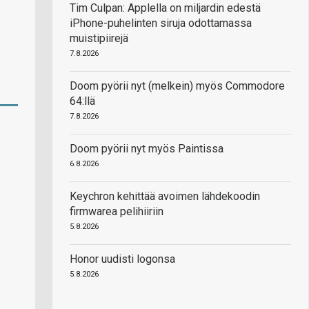
Tim Culpan: Applella on miljardin edestä
iPhone-puhelinten siruja odottamassa
muistipiirejä
7.8.2026
Doom pyörii nyt (melkein) myös Commodore
64:llä
7.8.2026
Doom pyörii nyt myös Paintissa
6.8.2026
Keychron kehittää avoimen lähdekoodin
firmwarea pelihiiriin
5.8.2026
Honor uudisti logonsa
5.8.2026