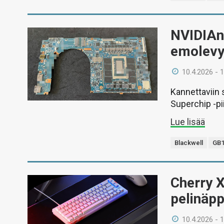
NVIDIAn 
emolevy 
10.4.2026 - 
Kannettaviin
Superchip -pii
Lue lisää
Blackwell
GB1
Cherry X
pelinäp
10.4.2026 - 