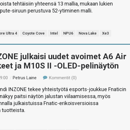
joista tehtäisiin yhteensä 13 mallia, mukaan lukien
ute-siruun perustuva 52-ytiminen malli.
re Ultra 4
Coyote Cove
Intel
NPU6
Nova Lake
Xe3
ONE julkaisi uudet avoimet A6 Air
eet ja M10S II -OLED-pelinäytön
19:00
/
Petrus Laine
Kommentit (0)
ndi INZONE tekee yhteistyötä esports-joukkue Fnaticin
näkyy paitsi näytön jalustan viilaamisessa, myös
nnalla julkaistuissa Fnatic-erikoisversioissa
tuotteista.