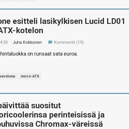
one esitteli lasikylkisen Lucid LD01
ATX-kotelon
14:30
/
Juha Kokkonen
Kommentit (19)
hintaluokka on runsaat sata euroa.
lverstone
micro-ATX
äivittää suositut
ricoolerinsa perinteisissä ja
uhuvissa Chromax-väreissä