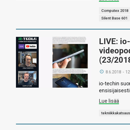
Computex 2018
Silent Base 601
LIVE: io
videopo
(23/201
8.6.2018 - 12
io-techin suor
ensisijaises
Lue lisää
tekniikkakatsau