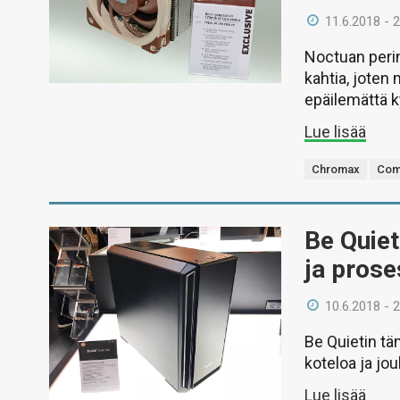
11.6.2018 - 
Noctuan perin
kahtia, jote
epäilemättä 
Lue lisää
Chromax
Com
Be Quiet
ja prose
10.6.2018 - 
Be Quietin t
koteloa ja jou
Lue lisää