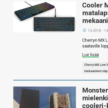
Cooler M
matalapr
mekaani
7.6.2018 - 14
Cherryn MX Lo
saataville lo
Lue lisää
Cherry MX Low P
mekaaninen näp
Monster
mielenki
cooleri-