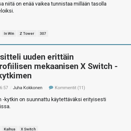
sa niitä on enää vaikea tunnistaa millään tasolla
loiksi.
In Win
Z Tower
307
sitteli uuden erittäin
ofiilisen mekaanisen X Switch -
kytkimen
16:57
/
Juha Kokkonen
Kommentit (11)
h -kytkin on suunnattu käytettäväksi erityisesti
issa.
Kaihua
X Switch