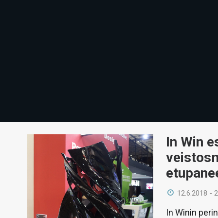
In Win e
veistosm
etupanee
12.6.2018 - 
In Winin peri