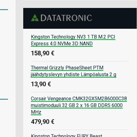
Kingston Technology NV3 1 TB M.2 PCI
Express 4.0 NVMe 3D NAND
158,90 €
Thermal Grizzly PhaseSheet PTM
jäähdytyslevyn yhdiste Lämpöalusta 2 g
13,90 €
Corsair Vengeance CMK32GX5M2B6000C38
muistimoduuli 32 GB 2 x 16 GB DDR5 6000
MHz
479,90 €
Kingston Technology FURY Beast