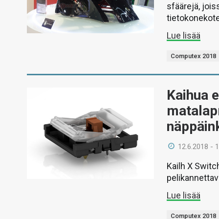
sfäärejä, jois
tietokonekote
Lue lisää
Computex 2018
Kaihua e
matalapr
näppäin
12.6.2018 - 
Kailh X Switc
pelikannettav
Lue lisää
Computex 2018