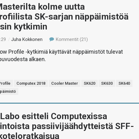
asterilta kolme uutta
ofiilista SK-sarjan näppäimistöä
sin kytkimin
:29
/
Juha Kokkonen
Kommentit (21)
w Profile -kytkimiä käyttävät näppäimistöt tulevat
ppuvuodesta alkaen.
rofile
Computex 2018
Cooler Master
SK620
SK630
SK640
päimistö
Labo esitteli Computexissa
intoista passiivijäähdytteistä SFF-
koteloratkaisua