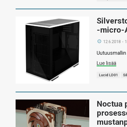
Silverst
-micro-
12.6.2018 - 
Uutuusmallin 
Lue lisää
Lucid LD01
Si
Noctua p
prosesso
mustanp