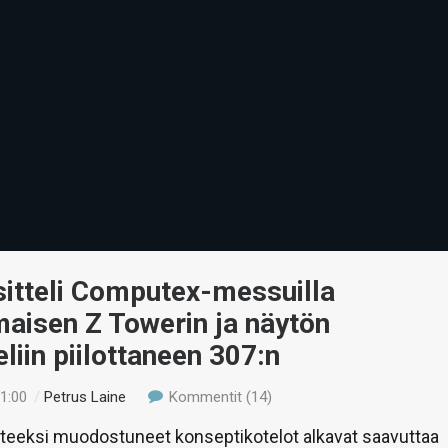
sitteli Computex-messuilla
aisen Z Towerin ja näytön
liin piilottaneen 307:n
21:00
/
Petrus Laine
Kommentit (14)
nteeksi muodostuneet konseptikotelot alkavat saavuttaa