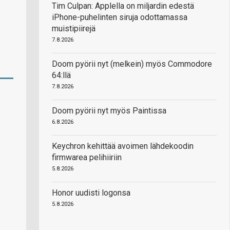
Tim Culpan: Applella on miljardin edestä
iPhone-puhelinten siruja odottamassa
muistipiirejä
7.8.2026
Doom pyörii nyt (melkein) myös Commodore
64:llä
7.8.2026
Doom pyörii nyt myös Paintissa
6.8.2026
Keychron kehittää avoimen lähdekoodin
firmwarea pelihiiriin
5.8.2026
Honor uudisti logonsa
5.8.2026