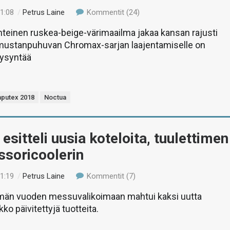
21:08
/
Petrus Laine
Kommentit (24)
teinen ruskea-beige-värimaailma jakaa kansan rajusti
n mustanpuhuvan Chromax-sarjan laajentamiselle on
kysyntää
putex 2018
Noctua
 esitteli uusia koteloita, tuulettimen
ssoricoolerin
21:19
/
Petrus Laine
Kommentit (7)
ämän vuoden messuvalikoimaan mahtui kaksi uutta
kko päivitettyjä tuotteita.