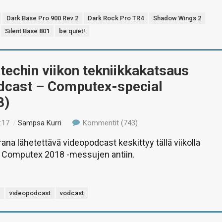
Dark Base Pro 900 Rev 2
Dark Rock Pro TR4
Shadow Wings 2
Silent Base 801
be quiet!
-techin viikon tekniikkakatsaus
dcast – Computex-special
8)
:17
/
Sampsa Kurri
Kommentit (743)
ana lähetettävä videopodcast keskittyy tällä viikolla
ti Computex 2018 -messujen antiin.
s
videopodcast
vodcast