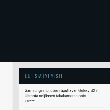
UUTISIA LYHYESTI
Samsungin huhutaan tiputtavan Galaxy S27
Ultrasta neljännen takakameran pois
7.8.2026