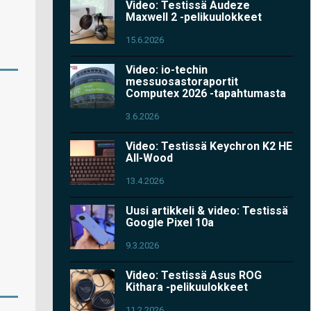
Video: Testissä Audeze
Maxwell 2 -pelikuulokkeet
15.6.2026
Video: io-techin
messuosastoraportit
Computex 2026 -tapahtumasta
3.6.2026
Video: Testissä Keychron K2 HE
All-Wood
13.4.2026
Uusi artikkeli & video: Testissä
Google Pixel 10a
9.3.2026
Video: Testissä Asus ROG
Kithara -pelikuulokkeet
11.2.2026