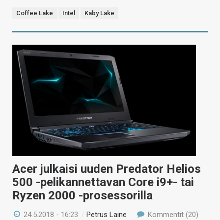
Coffee Lake
Intel
Kaby Lake
Acer julkaisi uuden Predator Helios
500 -pelikannettavan Core i9+- tai
Ryzen 2000 -prosessorilla
24.5.2018 - 16:23
/
Petrus Laine
Kommentit (20)