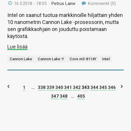
16.5.2018 - 18:05
/
Petrus Laine
Kommentit (0)
Intel on saanut tuotua markkinoille hiljattain yhden
10 nanometrin Cannon Lake -prosessorin, mutta
sen grafiikkaohjain on jouduttu poistamaan
käytöstä.
Lue lisää
Cannon Lake
Cannon Lake-Y
Core m3-8114Y
Intel
1
...
338
339
340
341
342
343
344
345
346
347
348
...
405