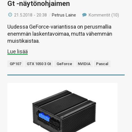
Gt -näytönohjaimen
21.5.2018 - 20:38
/
Petrus Laine
Kommentit (10)
Uudessa GeForce-variantissa on perusmallia
enemmän laskentavoimaa, mutta vähemmän
muistikaistaa.
Lue lisää
GP107
GTX 1050 3 Gt
GeForce
NVIDIA
Pascal