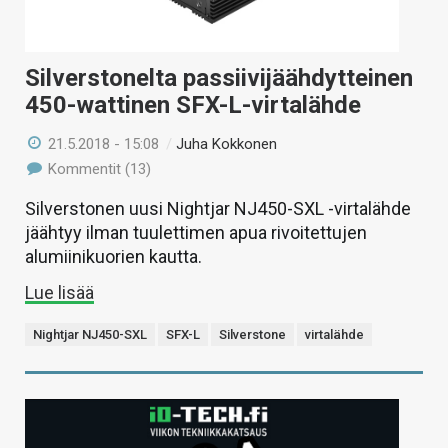
Silverstonelta passiivijäähdytteinen
450-wattinen SFX-L-virtalähde
21.5.2018 - 15:08
/
Juha Kokkonen
Kommentit (13)
Silverstonen uusi Nightjar NJ450-SXL -virtalähde
jäähtyy ilman tuulettimen apua rivoitettujen
alumiinikuorien kautta.
Lue lisää
Nightjar NJ450-SXL
SFX-L
Silverstone
virtalähde