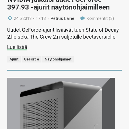
397.93 -ajurit näytönohjaimilleen
24.5.2018 - 17:13
/
Petrus Laine
Kommentit (3)
Uudet GeForce-ajurit lisäävät tuen State of Decay
2:lle sekä The Crew 2:n suljetulle beetaversiolle.
Lue lisää
Ajuirt
GeForce
Näytönohjaimet