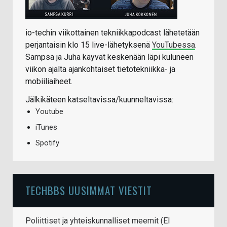
io-techin viikottainen tekniikkapodcast lähetetään
perjantaisin klo 15 live-lähetyksenä
YouTubessa
.
Sampsa ja Juha käyvät keskenään läpi kuluneen
viikon ajalta ajankohtaiset tietotekniikka- ja
mobiiliaiheet.
Jälkikäteen katseltavissa/kuunneltavissa:
Youtube
iTunes
Spotify
TECHBBS UUSIMMAT VIESTIT
Poliittiset ja yhteiskunnalliset meemit (EI