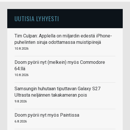
UUTISIA LYHYESTI
Tim Culpan: Applella on miljardin edestä iPhone-
puhelinten siruja odottamassa muistipiirejä
10.8.2026
Doom pyörii nyt (melkein) myös Commodore
64:llä
10.8.2026
Samsungin huhutaan tiputtavan Galaxy S27
Ultrasta neljännen takakameran pois
9.8.2026
Doom pyörii nyt myös Paintissa
6.8.2026