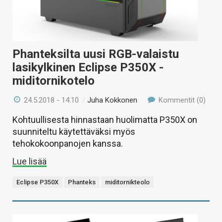
Phanteksilta uusi RGB-valaistu
lasikylkinen Eclipse P350X -
miditornikotelo
24.5.2018 - 14:10
/
Juha Kokkonen
Kommentit (0)
Kohtuullisesta hinnastaan huolimatta P350X on
suunniteltu käytettäväksi myös
tehokokoonpanojen kanssa.
Lue lisää
Eclipse P350X
Phanteks
miditornikteolo