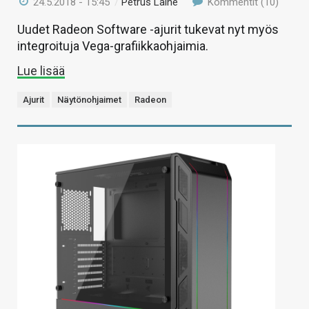
24.5.2018 - 15:45
/
Petrus Laine
Kommentit (10)
Uudet Radeon Software -ajurit tukevat nyt myös
integroituja Vega-grafiikkaohjaimia.
Lue lisää
Ajurit
Näytönohjaimet
Radeon