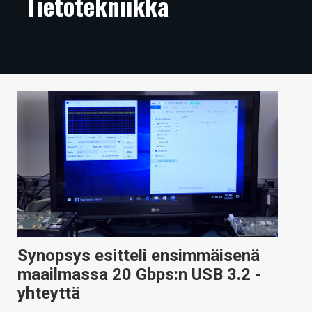
Tietotekniikka
ARTIKKELIT
VIDEOT
TECHBBS
TIETOA
HINTA.FI
KAUPPA
VAIHDA TEEMA
Synopsys esitteli ensimmäisenä
HAKU
maailmassa 20 Gbps:n USB 3.2 -
yhteyttä