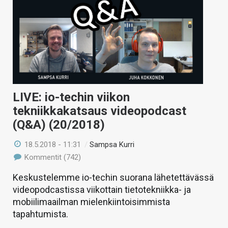
LIVE: io-techin viikon
tekniikkakatsaus videopodcast
(Q&A) (20/2018)
18.5.2018 - 11:31
/
Sampsa Kurri
Kommentit (742)
Keskustelemme io-techin suorana lähetettävässä
videopodcastissa viikottain tietotekniikka- ja
mobiilimaailman mielenkiintoisimmista
tapahtumista.