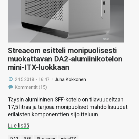
Streacom esitteli monipuolisesti
muokattavan DA2-alumiinikotelon
mini-ITX-luokkaan
24.5.2018 - 16:47
/
Juha Kokkonen
Kommentit (15)
Täysin alumiininen SFF-kotelo on tilavuudeltaan
17,5 litraa ja tarjoaa monipuoliset mahdollisuudet
erilaisten komponenttien sijoitteluun.
Lue lisää
DA2
SFF
Streacom
mini-ITX