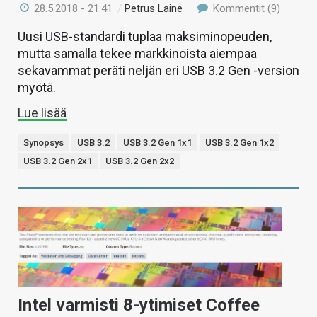
28.5.2018 - 21:41
/
Petrus Laine
Kommentit (9)
Uusi USB-standardi tuplaa maksiminopeuden,
mutta samalla tekee markkinoista aiempaa
sekavammat peräti neljän eri USB 3.2 Gen -version
myötä.
Lue lisää
Synopsys
USB 3.2
USB 3.2 Gen 1x1
USB 3.2 Gen 1x2
USB 3.2 Gen 2x1
USB 3.2 Gen 2x2
Intel varmisti 8-ytimiset Coffee