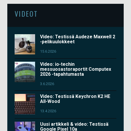
VIDEOT
Video: Testissä Audeze Maxwell 2
-pelikuulokkeet
15.6.2026
Video: io-techin
messuosastoraportit Computex
2026 -tapahtumasta
3.6.2026
Video: Testissä Keychron K2 HE
All-Wood
13.4.2026
Uusi artikkeli & video: Testissä
Google Pixel 10a