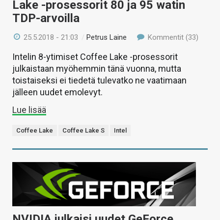
Lake -prosessorit 80 ja 95 watin
TDP-arvoilla
25.5.2018 - 21:03
/
Petrus Laine
Kommentit (33)
Intelin 8-ytimiset Coffee Lake -prosessorit
julkaistaan myöhemmin tänä vuonna, mutta
toistaiseksi ei tiedetä tulevatko ne vaatimaan
jälleen uudet emolevyt.
Lue lisää
Coffee Lake
Coffee Lake S
Intel
NVIDIA julkaisi uudet GeForce