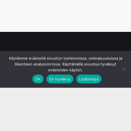
© S&J Media Oy
Käytämme evästeitä sivuston toiminnoissa, ominaisuuksissa ja
liikenteen analysoinnissa. Käyttämällä sivustoa hyväksyt
evästeiden käytön.
Ok
En hyväksy
Lisätietoja
;