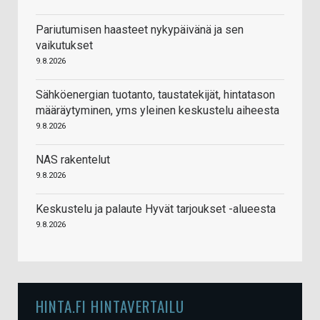
Pariutumisen haasteet nykypäivänä ja sen
vaikutukset
9.8.2026
Sähköenergian tuotanto, taustatekijät, hintatason
määräytyminen, yms yleinen keskustelu aiheesta
9.8.2026
NAS rakentelut
9.8.2026
Keskustelu ja palaute Hyvät tarjoukset -alueesta
9.8.2026
HINTA.FI HINTAVERTAILU