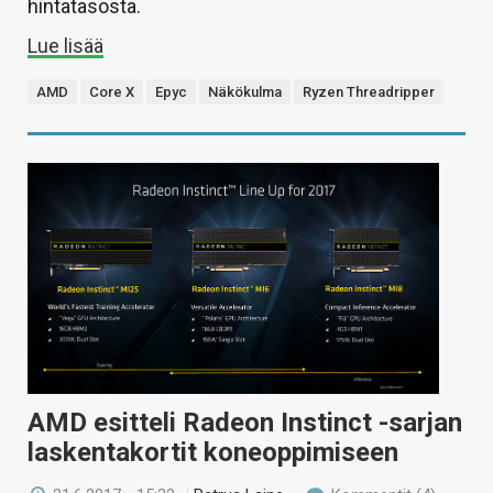
hintatasosta.
Lue lisää
AMD
Core X
Epyc
Näkökulma
Ryzen Threadripper
AMD esitteli Radeon Instinct -sarjan
laskentakortit koneoppimiseen