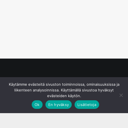
© S&J Media Oy
Käytämme evästeitä sivuston toiminnoissa, ominaisuuksissa ja
liikenteen analysoinnissa. Käyttämällä sivustoa hyväksyt
evästeiden käytön.
Ok
En hyväksy
Lisätietoja
;