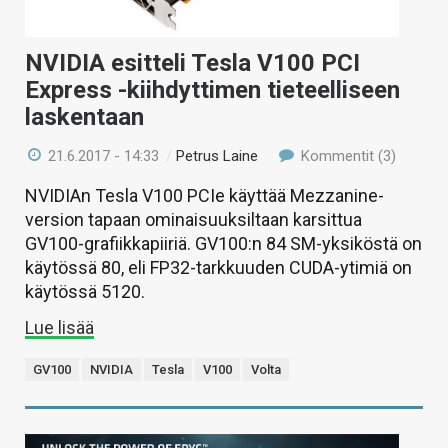
NVIDIA esitteli Tesla V100 PCI
Express -kiihdyttimen tieteelliseen
laskentaan
21.6.2017 - 14:33
/
Petrus Laine
Kommentit (3)
NVIDIAn Tesla V100 PCIe käyttää Mezzanine-
version tapaan ominaisuuksiltaan karsittua
GV100-grafiikkapiiriä. GV100:n 84 SM-yksiköstä on
käytössä 80, eli FP32-tarkkuuden CUDA-ytimiä on
käytössä 5120.
Lue lisää
GV100
NVIDIA
Tesla
V100
Volta