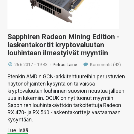
Sapphiren Radeon Mining Edition -
laskentakortit kryptovaluutan
louhintaan ilmestyivät myyntiin
26.6.2017 - 19:43
/
Petrus Laine
Kommentit (42)
Etenkin AMD:n GCN-arkkitehtuureihin perustuvien
näytönohjainten kysyntä on taivaissa
kryptovaluutan louhinnan suosion noustua jälleen
uusiin lukemiin. OCUK on nyt tuonut myyntiin
Sapphiren louhintakäyttöön tarkoitettuja Radeon
RX 470- ja RX 560 -laskentakortteja vastaamaan
kysyntään.
Lue lisää