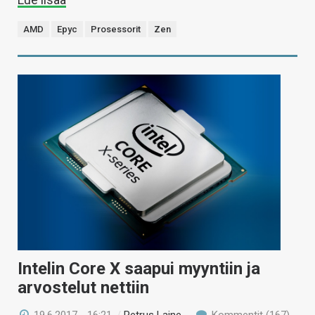
AMD
Epyc
Prosessorit
Zen
Intelin Core X saapui myyntiin ja
arvostelut nettiin
19.6.2017 - 16:21
/
Petrus Laine
Kommentit (167)