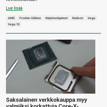
Lue lisää
AMD
Frontier Edition
Näytönohjaimet
Radeon
Vega
Vega 10
Saksalainen verkkokauppa myy
valmiiksi korkattuja Core-X-