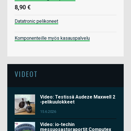
8,90 €
Datatronic pelikoneet
Komponenteille myös kasauspalvelu
VIDEOT
Video: Testissä Audeze Maxwell 2
-pelikuulokkeet
15.6.2026
Video: io-techin
messuosastoraportit Computex