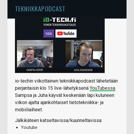
TEKNIIKKAPODCAST
io-techin viikottainen tekniikkapodcast lähetetään
perjantaisin klo 15 live-lähetyksenä
YouTubessa
.
Sampsa ja Juha käyvät keskenään läpi kuluneen
viikon ajalta ajankohtaiset tietotekniikka- ja
mobiiliaiheet.
Jälkikäteen katseltavissa/kuunneltavissa:
Youtube