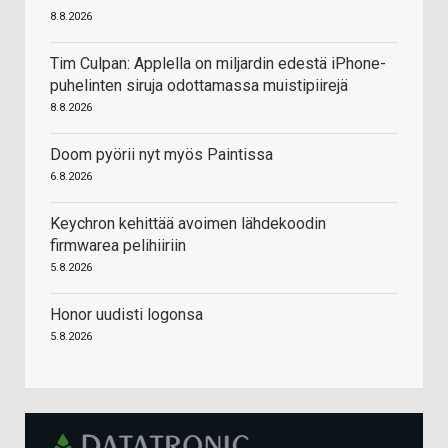
8.8.2026
Tim Culpan: Applella on miljardin edestä iPhone-
puhelinten siruja odottamassa muistipiirejä
8.8.2026
Doom pyörii nyt myös Paintissa
6.8.2026
Keychron kehittää avoimen lähdekoodin
firmwarea pelihiiriin
5.8.2026
Honor uudisti logonsa
5.8.2026