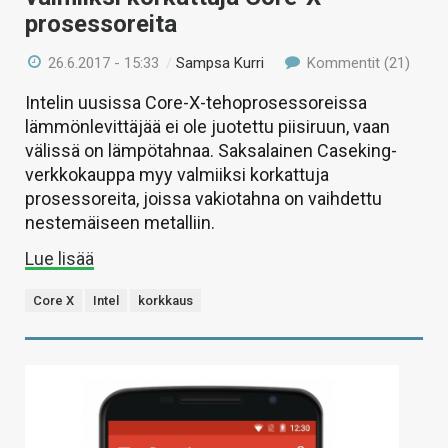
prosessoreita
26.6.2017 - 15:33
/
Sampsa Kurri
Kommentit (21)
Intelin uusissa Core-X-tehoprosessoreissa
lämmönlevittäjää ei ole juotettu piisiruun, vaan
välissä on lämpötahnaa. Saksalainen Caseking-
verkkokauppa myy valmiiksi korkattuja
prosessoreita, joissa vakiotahna on vaihdettu
nestemäiseen metalliin.
Lue lisää
Core X
Intel
korkkaus