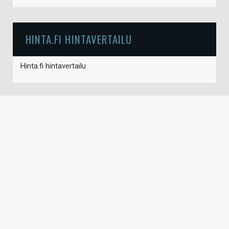
HINTA.FI HINTAVERTAILU
Hinta.fi hintavertailu