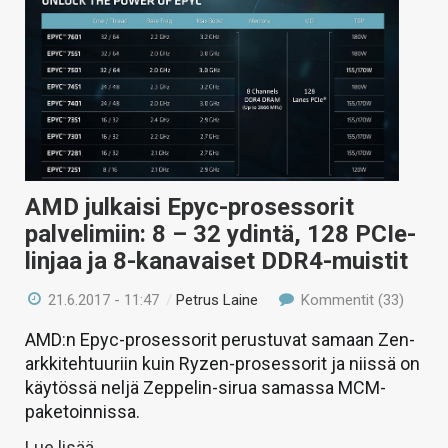
AMD julkaisi Epyc-prosessorit
palvelimiin: 8 – 32 ydintä, 128 PCIe-
linjaa ja 8-kanavaiset DDR4-muistit
21.6.2017 - 11:47
/
Petrus Laine
Kommentit (33)
AMD:n Epyc-prosessorit perustuvat samaan Zen-
arkkitehtuuriin kuin Ryzen-prosessorit ja niissä on
käytössä neljä Zeppelin-sirua samassa MCM-
paketoinnissa.
Lue lisää