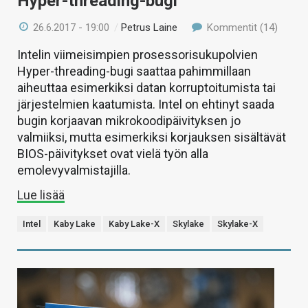
Hyper-threading-bugi
26.6.2017 - 19:00
/
Petrus Laine
Kommentit (14)
Intelin viimeisimpien prosessorisukupolvien
Hyper-threading-bugi saattaa pahimmillaan
aiheuttaa esimerkiksi datan korruptoitumista tai
järjestelmien kaatumista. Intel on ehtinyt saada
bugin korjaavan mikrokoodipäivityksen jo
valmiiksi, mutta esimerkiksi korjauksen sisältävät
BIOS-päivitykset ovat vielä työn alla
emolevyvalmistajilla.
Lue lisää
Intel
Kaby Lake
Kaby Lake-X
Skylake
Skylake-X