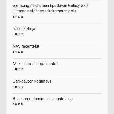
Samsungin huhutaan tiputtavan Galaxy S27
Ultrasta neljännen takakameran pois
8.8.2026
Rannekelloja
8.8.2026
NAS rakentelut
8.8.2026
Mekaaniset näppäimistöt
8.8.2026
Sähköauton kotilataus
8.8.2026
Asunnon ostaminen ja asuntolaina
8.8.2026