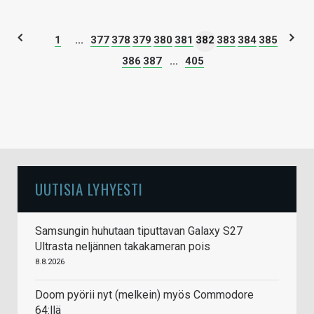
1
...
377
378
379
380
381
382
383
384
385
386
387
...
405
UUTISIA LYHYESTI
Samsungin huhutaan tiputtavan Galaxy S27
Ultrasta neljännen takakameran pois
8.8.2026
Doom pyörii nyt (melkein) myös Commodore
64:llä