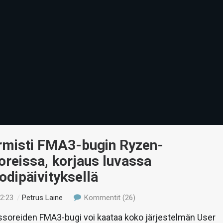
misti FMA3-bugin Ryzen-
reissa, korjaus luvassa
dipäivityksellä
22:23
/
Petrus Laine
Kommentit (26)
soreiden FMA3-bugi voi kaataa koko järjestelmän User