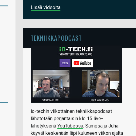
Lisää videoita
TEKNIIKKAPODCAST
io-techin viikottainen tekniikkapodcast
lähetetään perjantaisin klo 15 live-
lähetyksenä
YouTubessa
. Sampsa ja Juha
käyvät keskenään läpi kuluneen viikon ajalta