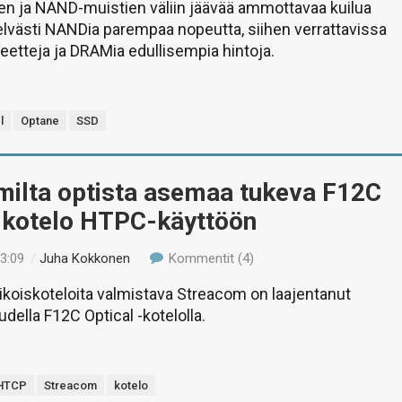
n ja NAND-muistien väliin jäävää ammottavaa kuilua
elvästi NANDia parempaa nopeutta, siihen verrattavissa
teetteja ja DRAMia edullisempia hintoja.
l
Optane
SSD
milta optista asemaa tukeva F12C
 -kotelo HTPC-käyttöön
13:09
/
Juha Kokkonen
Kommentit (4)
rikoiskoteloita valmistava Streacom on laajentanut
udella F12C Optical -kotelolla.
HTCP
Streacom
kotelo