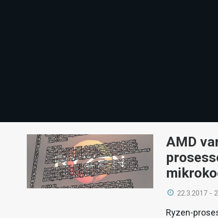
AMD var
prosesso
mikrokoo
22.3.2017 - 
Ryzen-proses