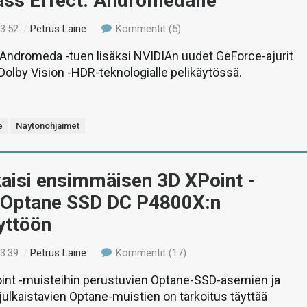
ass Effect: Andromedalle
23:52
/
Petrus Laine
Kommentit (5)
 Andromeda -tuen lisäksi NVIDIAn uudet GeForce-ajurit
 Dolby Vision -HDR-teknologialle pelikäytössä.
e
Näytönohjaimet
lkaisi ensimmäisen 3D XPoint -
Optane SSD DC P4800X:n
yttöön
23:39
/
Petrus Laine
Kommentit (17)
oint -muisteihin perustuvien Optane-SSD-asemien ja
lkaistavien Optane-muistien on tarkoitus täyttää