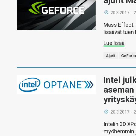
ajurit M
20.3.2017 - 
Mass Effect:
lisäävät tuen
Lue lisää
Ajurit
GeForc
Intel ju
aseman 
yrityskä
20.3.2017 - 
Intelin 3D XP
myöhemmin ju