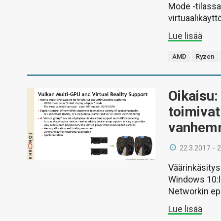
Mode -tilassa
virtuaalikäytt
Lue lisää
AMD
Ryzen
Oikaisu:
toimivat
vanhemm
22.3.2017 - 
Väärinkäsitys
Windows 10:l
Networkin ep
Lue lisää