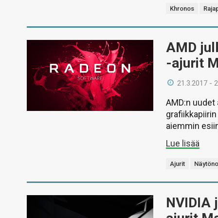
Khronos
Raja
AMD jul
-ajurit 
21.3.2017 - 
AMD:n uudet a
grafiikkapiiri
aiemmin esiin
Lue lisää
Ajurit
Näytöno
NVIDIA j