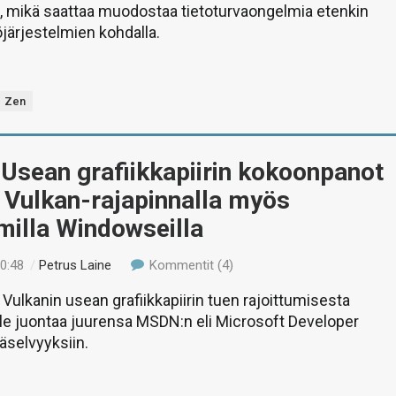
, mikä saattaa muodostaa tietoturvaongelmia etenkin
öjärjestelmien kohdalla.
Zen
 Usean grafiikkapiirin kokoonpanot
 Vulkan-rajapinnalla myös
illa Windowseilla
20:48
/
Petrus Laine
Kommentit (4)
 Vulkanin usean grafiikkapiirin tuen rajoittumisesta
le juontaa juurensa MSDN:n eli Microsoft Developer
äselvyyksiin.