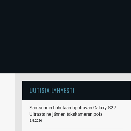
UUTISIA LYHYESTI
Samsungin huhutaan tiputtavan Galaxy S27
Ultrasta neljännen takakameran pois
8.8.2026