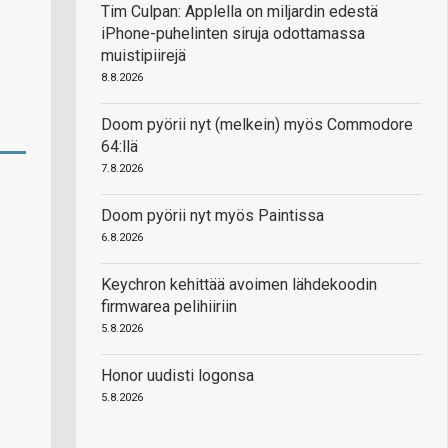
Tim Culpan: Applella on miljardin edestä
iPhone-puhelinten siruja odottamassa
muistipiirejä
8.8.2026
Doom pyörii nyt (melkein) myös Commodore
64:llä
7.8.2026
Doom pyörii nyt myös Paintissa
6.8.2026
Keychron kehittää avoimen lähdekoodin
firmwarea pelihiiriin
5.8.2026
Honor uudisti logonsa
5.8.2026