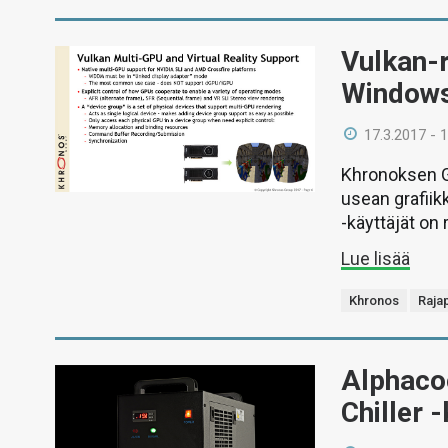
Vulkan-r
Windows
17.3.2017 - 
Khronoksen GD
usean grafiik
-käyttäjät on r
Lue lisää
Khronos
Raja
Alphacoo
Chiller