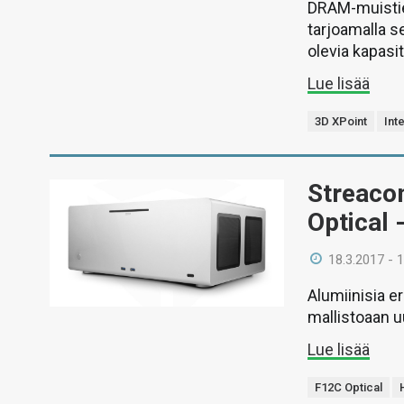
DRAM-muistie
tarjoamalla s
olevia kapasi
Lue lisää
3D XPoint
Inte
Streaco
Optical
18.3.2017 - 
Alumiinisia e
mallistoaan u
Lue lisää
F12C Optical