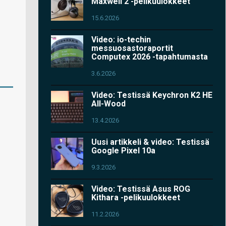
Maxwell 2 -pelikuulokkeet
15.6.2026
Video: io-techin
messuosastoraportit
Computex 2026 -tapahtumasta
3.6.2026
Video: Testissä Keychron K2 HE
All-Wood
13.4.2026
Uusi artikkeli & video: Testissä
Google Pixel 10a
9.3.2026
Video: Testissä Asus ROG
Kithara -pelikuulokkeet
11.2.2026