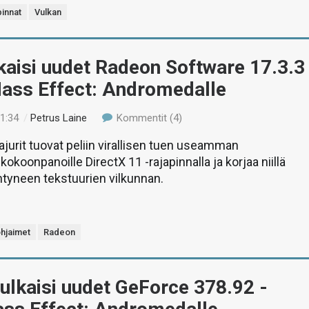
pinnat
Vulkan
kaisi uudet Radeon Software 17.3.3
Mass Effect: Andromedalle
21:34
/
Petrus Laine
Kommentit (4)
jurit tuovat peliin virallisen tuen useamman
n kokoonpanoille DirectX 11 -rajapinnalla ja korjaa niillä
tyneen tekstuurien vilkunnan.
hjaimet
Radeon
ulkaisi uudet GeForce 378.92 -