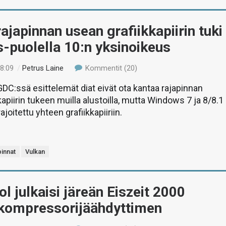
ajapinnan usean grafiikkapiirin tuki
-puolella 10:n yksinoikeus
18:09
/
Petrus Laine
Kommentit (20)
C:ssä esittelemät diat eivät ota kantaa rajapinnan
kapiirin tukeen muilla alustoilla, mutta Windows 7 ja 8/8.1
ajoitettu yhteen grafiikkapiiriin.
pinnat
Vulkan
l julkaisi järeän Eiszeit 2000
 -kompressorijäähdyttimen