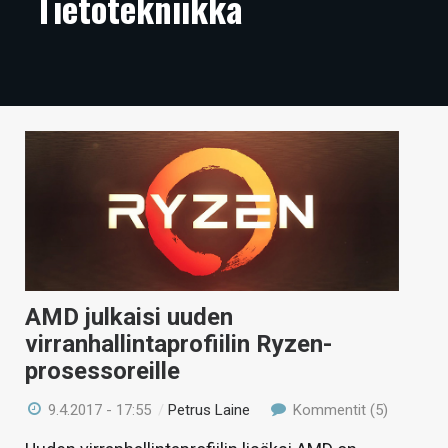
Tietotekniikka
ARTIKKELIT
VIDEOT
TECHBBS
TIETOA
HINTA.FI
KAUPPA
VAIHDA TEEMA
AMD julkaisi uuden
virranhallintaprofiilin Ryzen-
prosessoreille
HAKU
9.4.2017 - 17:55
/
Petrus Laine
Kommentit (5)