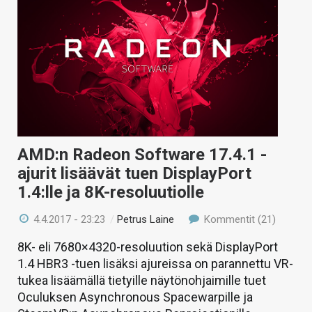
AMD:n Radeon Software 17.4.1 -
ajurit lisäävät tuen DisplayPort
1.4:lle ja 8K-resoluutiolle
4.4.2017 - 23:23
/
Petrus Laine
Kommentit (21)
8K- eli 7680×4320-resoluution sekä DisplayPort
1.4 HBR3 -tuen lisäksi ajureissa on parannettu VR-
tukea lisäämällä tietyille näytönohjaimille tuet
Oculuksen Asynchronous Spacewarpille ja