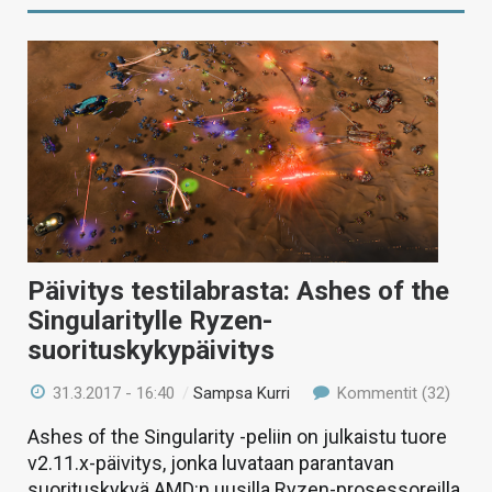
Päivitys testilabrasta: Ashes of the
Singularitylle Ryzen-
suorituskykypäivitys
31.3.2017 - 16:40
/
Sampsa Kurri
Kommentit (32)
Ashes of the Singularity -peliin on julkaistu tuore
v2.11.x-päivitys, jonka luvataan parantavan
suorituskykyä AMD:n uusilla Ryzen-prosessoreilla.