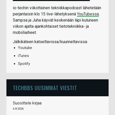
io-techin viikottainen tekniikkapodcast lähetetään
perjantaisin klo 15 live-lähetyksenä
YouTubessa
.
Sampsa ja Juha käyvät keskenään läpi kuluneen
viikon ajalta ajankohtaiset tietotekniikka- ja
mobiiliaiheet.
Jälkikäteen katseltavissa/kuunneltavissa:
Youtube
iTunes
Spotify
TECHBBS UUSIMMAT VIESTIT
Suosittele kirjaa
6.8.2026