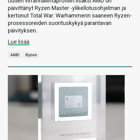
Uuden virranhallintaprofiilin lisäksi AMD on
päivittänyt Ryzen Master -ylikellotusohjelman ja
kertonut Total War: Warhammerin saaneen Ryzen-
prosessoreiden suorituskykyä parantavan
päivityksen.
Lue lisää
AMD
Ryzen