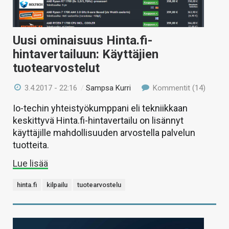
Uusi ominaisuus Hinta.fi-
hintavertailuun: Käyttäjien
tuotearvostelut
3.4.2017 - 22:16
/
Sampsa Kurri
Kommentit (14)
Io-techin yhteistyökumppani eli tekniikkaan
keskittyvä Hinta.fi-hintavertailu on lisännyt
käyttäjille mahdollisuuden arvostella palvelun
tuotteita.
Lue lisää
hinta.fi
kilpailu
tuotearvostelu