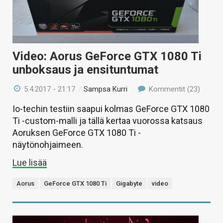
Video: Aorus GeForce GTX 1080 Ti
unboksaus ja ensituntumat
5.4.2017 - 21:17
/
Sampsa Kurri
Kommentit (23)
Io-techin testiin saapui kolmas GeForce GTX 1080
Ti -custom-malli ja tällä kertaa vuorossa katsaus
Aoruksen GeForce GTX 1080 Ti -
näytönohjaimeen.
Lue lisää
Aorus
GeForce GTX 1080 Ti
Gigabyte
video