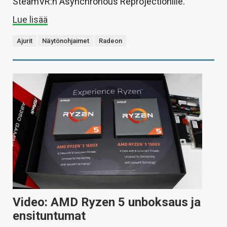
SteamVR:n Asynchronous Reprojectionille.
Lue lisää
Ajurit
Näytönohjaimet
Radeon
Video: AMD Ryzen 5 unboksaus ja
ensituntumat