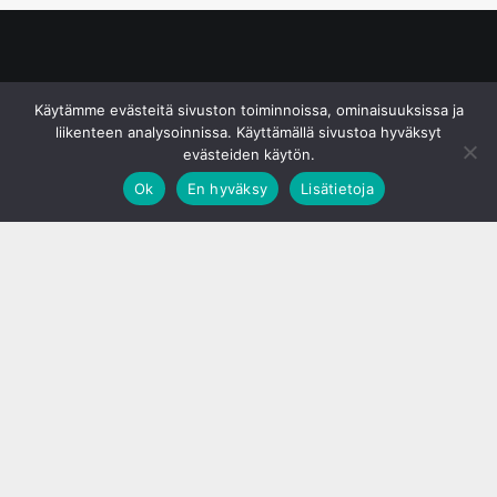
© S&J Media Oy
Käytämme evästeitä sivuston toiminnoissa, ominaisuuksissa ja
liikenteen analysoinnissa. Käyttämällä sivustoa hyväksyt
evästeiden käytön.
Ok
En hyväksy
Lisätietoja
;