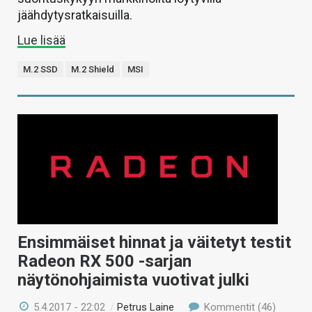
jäähdytysratkaisuilla.
Lue lisää
M.2 SSD
M.2 Shield
MSI
Ensimmäiset hinnat ja väitetyt testit
Radeon RX 500 -sarjan
näytönohjaimista vuotivat julki
5.4.2017 - 22:02
/
Petrus Laine
Kommentit (46)