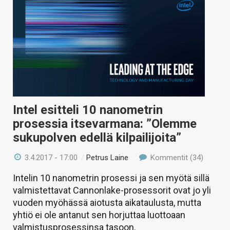
Intel esitteli 10 nanometrin
prosessia itsevarmana: ”Olemme
sukupolven edellä kilpailijoita”
3.4.2017 - 17:00
/
Petrus Laine
Kommentit (34)
Intelin 10 nanometrin prosessi ja sen myötä sillä
valmistettavat Cannonlake-prosessorit ovat jo yli
vuoden myöhässä aiotusta aikataulusta, mutta
yhtiö ei ole antanut sen horjuttaa luottoaan
valmistusprosessinsa tasoon.