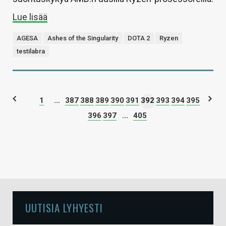
Lue lisää
AGESA
Ashes of the Singularity
DOTA 2
Ryzen
testilabra
1
...
387
388
389
390
391
392
393
394
395
396
397
...
405
UUTISIA LYHYESTI