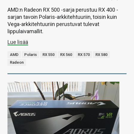
AMD:n Radeon RX 500 -sarja perustuu RX 400 -
sarjan tavoin Polaris-arkkitehtuuriin, toisin kuin
Vega-arkkitehtuuriin perustuvat tulevat
lippulaivamallit.
Lue lisää
AMD
Polaris
RX 550
RX 560
RX 570
RX 580
Radeon