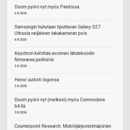
Doom pyörii nyt myös Paintissa
6.8.2026
Samsungin huhutaan tiputtavan Galaxy S27
Ultrasta neljännen takakameran pois
6.8.2026
Keychron kehittää avoimen lähdekoodin
firmwarea pelihiiriin
5.8.2026
Honor uudisti logonsa
5.8.2026
Doom pyörii nyt (melkein) myös Commodore
64:llä
3.8.2026
Counterpoint Research: Mobiilijärjestelmäpiirien