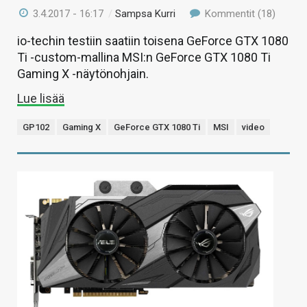
3.4.2017 - 16:17
/
Sampsa Kurri
Kommentit (18)
io-techin testiin saatiin toisena GeForce GTX 1080
Ti -custom-mallina MSI:n GeForce GTX 1080 Ti
Gaming X -näytönohjain.
Lue lisää
GP102
Gaming X
GeForce GTX 1080 Ti
MSI
video