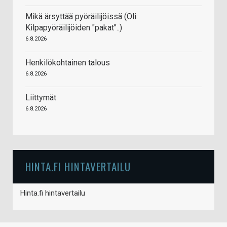
Mikä ärsyttää pyöräilijöissä (Oli:
Kilpapyöräilijöiden "pakat"..)
6.8.2026
Henkilökohtainen talous
6.8.2026
Liittymät
6.8.2026
HINTA.FI HINTAVERTAILU
Hinta.fi hintavertailu