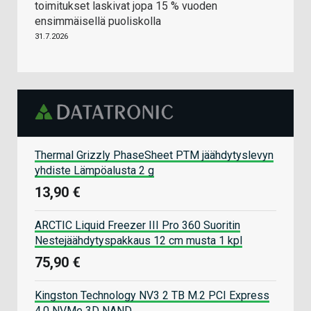
toimitukset laskivat jopa 15 % vuoden
ensimmäisellä puoliskolla
31.7.2026
Thermal Grizzly PhaseSheet PTM jäähdytyslevyn
yhdiste Lämpöalusta 2 g
13,90 €
ARCTIC Liquid Freezer III Pro 360 Suoritin
Nestejäähdytyspakkaus 12 cm musta 1 kpl
75,90 €
Kingston Technology NV3 2 TB M.2 PCI Express
4.0 NVMe 3D NAND