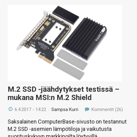
M.2 SSD -jäähdytykset testissä –
mukana MSI:n M.2 Shield
6.4.2017 - 14:22
/
Sampsa Kurri
Kommentit (26)
Saksalainen ComputerBase-sivusto on testannut
M.2 SSD -asemien lämpötiloja ja vaikutusta
suorituskykyyn markkinoilta löytyvillä