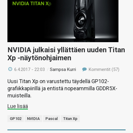
NVIDIA julkaisi yllättäen uuden Titan
Xp -näytönohjaimen
6.4.2017 - 22:03
/
Sampsa Kurri
Kommentit (57)
Uusi Titan Xp on varustettu täydellä GP102-
grafiikkapiirillä ja entistä nopeammilla GDDR5X-
muisteilla.
Lue lisää
GP102
NVIDIA
Pascal
Titan Xp