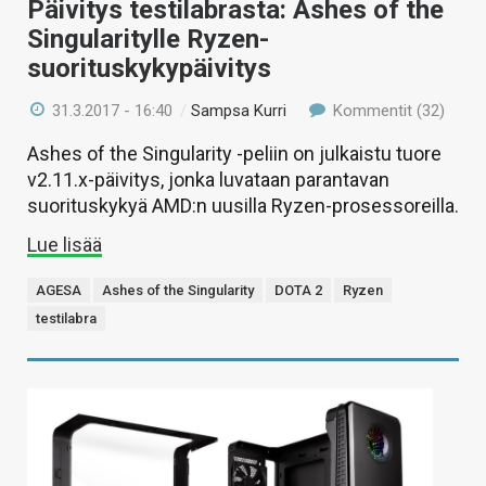
Päivitys testilabrasta: Ashes of the
Singularitylle Ryzen-
suorituskykypäivitys
31.3.2017 - 16:40
/
Sampsa Kurri
Kommentit (32)
Ashes of the Singularity -peliin on julkaistu tuore
v2.11.x-päivitys, jonka luvataan parantavan
suorituskykyä AMD:n uusilla Ryzen-prosessoreilla.
Lue lisää
AGESA
Ashes of the Singularity
DOTA 2
Ryzen
testilabra