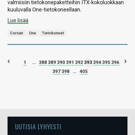
valmiisiin tietokonepaketteihin ITX-kokoluokkaan
kuuluvalla One-tietokoneellaan.
Lue lisää
Corsair
One
Tietokoneet
1
...
388
389
390
391
392
393
394
395
396
397
398
...
405
UUTISIA LYHYESTI