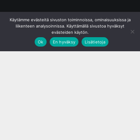
© S&J Media Oy
Käytämme evästeitä sivuston toiminnoissa, ominaisuuksissa ja
liikenteen analysoinnissa. Käyttämällä sivustoa hyväksyt
evästeiden käytön.
Ok
En hyväksy
Lisätietoja
;