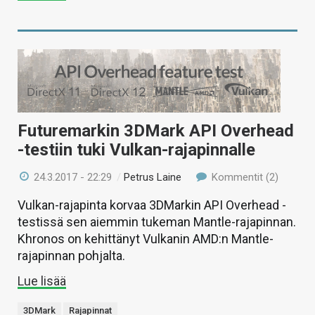
Futuremarkin 3DMark API Overhead
-testiin tuki Vulkan-rajapinnalle
24.3.2017 - 22:29
/
Petrus Laine
Kommentit (2)
Vulkan-rajapinta korvaa 3DMarkin API Overhead -
testissä sen aiemmin tukeman Mantle-rajapinnan.
Khronos on kehittänyt Vulkanin AMD:n Mantle-
rajapinnan pohjalta.
Lue lisää
3DMark
Rajapinnat