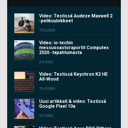
Video: Testissä Audeze Maxwell 2
-pelikuulokkeet
15.6.2026
Video: io-techin
messuosastoraportit Computex
2026 -tapahtumasta
3.6.2026
Video: Testissä Keychron K2 HE
All-Wood
13.4.2026
Uusi artikkeli & video: Testissä
Google Pixel 10a
9.3.2026