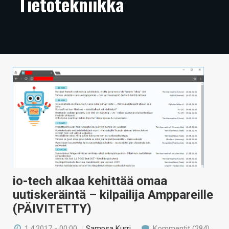
Tietotekniikka
ARTIKKELIT
VIDEOT
TECHBBS
TIETOA
HINTA.FI
KAUPPA
VAIHDA TEEMA
io-tech alkaa kehittää omaa
HAKU
uutiskeräintä – kilpailija Amppareille
(PÄIVITETTY)
1.4.2017 - 00:00
/
Sampsa Kurri
Kommentit (284)