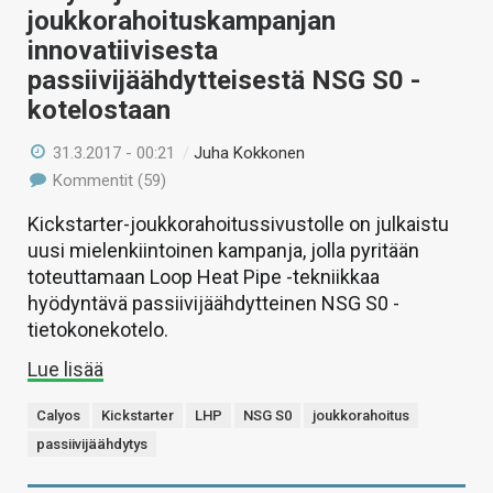
joukkorahoituskampanjan
innovatiivisesta
passiivijäähdytteisestä NSG S0 -
kotelostaan
31.3.2017 - 00:21
/
Juha Kokkonen
Kommentit (59)
Kickstarter-joukkorahoitussivustolle on julkaistu
uusi mielenkiintoinen kampanja, jolla pyritään
toteuttamaan Loop Heat Pipe -tekniikkaa
hyödyntävä passiivijäähdytteinen NSG S0 -
tietokonekotelo.
Lue lisää
Calyos
Kickstarter
LHP
NSG S0
joukkorahoitus
passiivijäähdytys