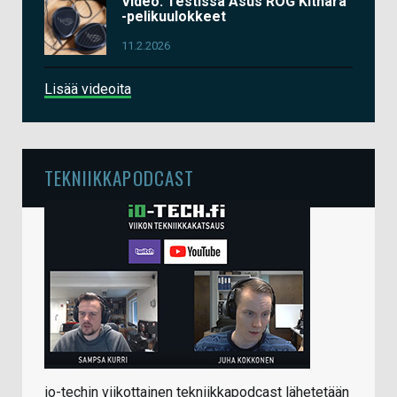
Video: Testissä Asus ROG Kithara
-pelikuulokkeet
11.2.2026
Lisää videoita
TEKNIIKKAPODCAST
io-techin viikottainen tekniikkapodcast lähetetään