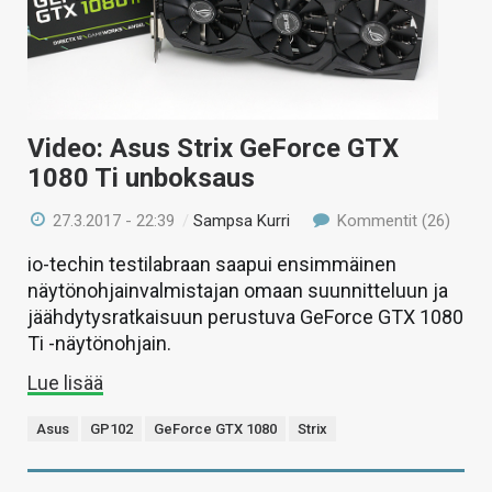
Video: Asus Strix GeForce GTX
1080 Ti unboksaus
27.3.2017 - 22:39
/
Sampsa Kurri
Kommentit (26)
io-techin testilabraan saapui ensimmäinen
näytönohjainvalmistajan omaan suunnitteluun ja
jäähdytysratkaisuun perustuva GeForce GTX 1080
Ti -näytönohjain.
Lue lisää
Asus
GP102
GeForce GTX 1080
Strix