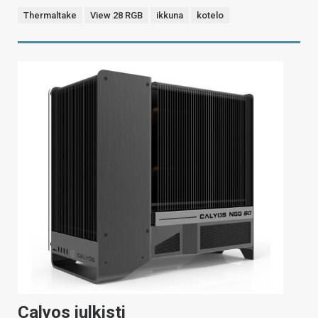
Thermaltake
View 28 RGB
ikkuna
kotelo
Calyos julkisti