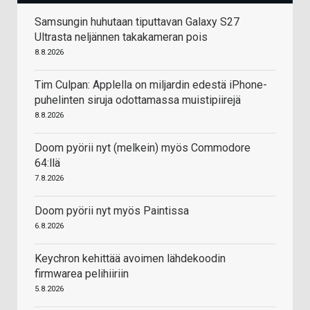
Samsungin huhutaan tiputtavan Galaxy S27
Ultrasta neljännen takakameran pois
8.8.2026
Tim Culpan: Applella on miljardin edestä iPhone-
puhelinten siruja odottamassa muistipiirejä
8.8.2026
Doom pyörii nyt (melkein) myös Commodore
64:llä
7.8.2026
Doom pyörii nyt myös Paintissa
6.8.2026
Keychron kehittää avoimen lähdekoodin
firmwarea pelihiiriin
5.8.2026