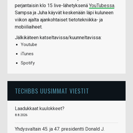
perjantaisin klo 15 live-lähetyksenä
YouTubessa
.
Sampsa ja Juha käyvät keskenään läpi kuluneen
viikon ajalta ajankohtaiset tietotekniikka- ja
mobiiliaiheet.
Jälkikäteen katseltavissa/kuunneltavissa:
Youtube
iTunes
Spotify
TECHBBS UUSIMMAT VIESTIT
Laadukkaat kuulokkeet?
8.8.2026
Yhdysvaltain 45. ja 47. presidentti Donald J.