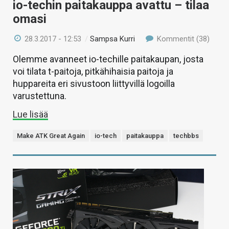
io-techin paitakauppa avattu – tilaa
omasi
28.3.2017 - 12:53
/
Sampsa Kurri
Kommentit (38)
Olemme avanneet io-techille paitakaupan, josta
voi tilata t-paitoja, pitkähihaisia paitoja ja
huppareita eri sivustoon liittyvillä logoilla
varustettuna.
Lue lisää
Make ATK Great Again
io-tech
paitakauppa
techbbs