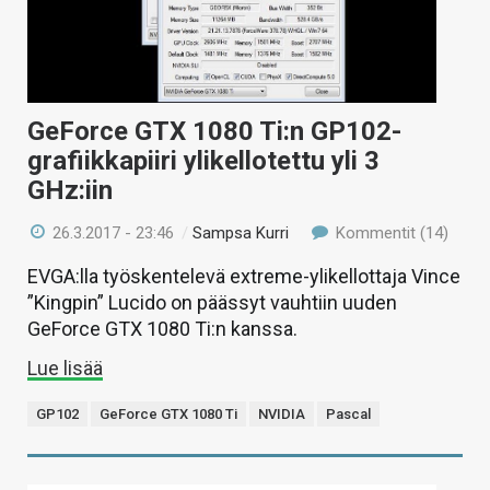
GeForce GTX 1080 Ti:n GP102-
grafiikkapiiri ylikellotettu yli 3
GHz:iin
26.3.2017 - 23:46
/
Sampsa Kurri
Kommentit (14)
EVGA:lla työskentelevä extreme-ylikellottaja Vince
”Kingpin” Lucido on päässyt vauhtiin uuden
GeForce GTX 1080 Ti:n kanssa.
Lue lisää
GP102
GeForce GTX 1080 Ti
NVIDIA
Pascal