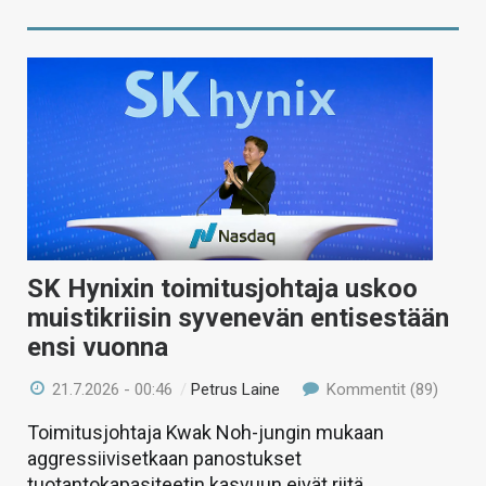
SK Hynixin toimitusjohtaja uskoo
muistikriisin syvenevän entisestään
ensi vuonna
21.7.2026 - 00:46
/
Petrus Laine
Kommentit (89)
Toimitusjohtaja Kwak Noh-jungin mukaan
aggressiivisetkaan panostukset
tuotantokapasiteetin kasvuun eivät riitä