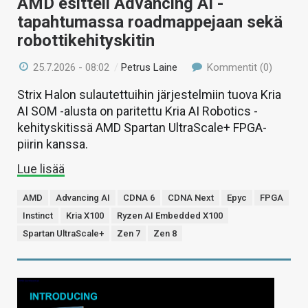
AMD esitteli Advancing AI -
tapahtumassa roadmappejaan sekä
robottikehityskitin
25.7.2026 - 08:02
/
Petrus Laine
Kommentit (0)
Strix Halon sulautettuihin järjestelmiin tuova Kria
AI SOM -alusta on paritettu Kria AI Robotics -
kehityskitissä AMD Spartan UltraScale+ FPGA-
piirin kanssa.
Lue lisää
AMD
Advancing AI
CDNA 6
CDNA Next
Epyc
FPGA
Instinct
Kria X100
Ryzen AI Embedded X100
Spartan UltraScale+
Zen 7
Zen 8