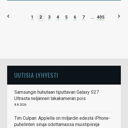
1
2
3
4
5
6
7
...
405
UUTISIA LYHYESTI
Samsungin huhutaan tiputtavan Galaxy S27
Ultrasta neljännen takakameran pois
8.8.2026
Tim Culpan: Applella on miljardin edestä iPhone-
puhelinten siruja odottamassa muistipiirejä