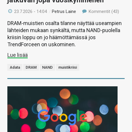
jatkuvan jopa vuosikymmenen
23.7.2026 - 14:04
/
Petrus Laine
Kommentit (43)
DRAM-muistien osalta tilanne näyttää useampien
lähteiden mukaan synkältä, mutta NAND-puolella
kriisin loppu on jo häämöttämässä jos
TrendForceen on uskominen.
Lue lisää
Adata
DRAM
NAND
muistikriisi