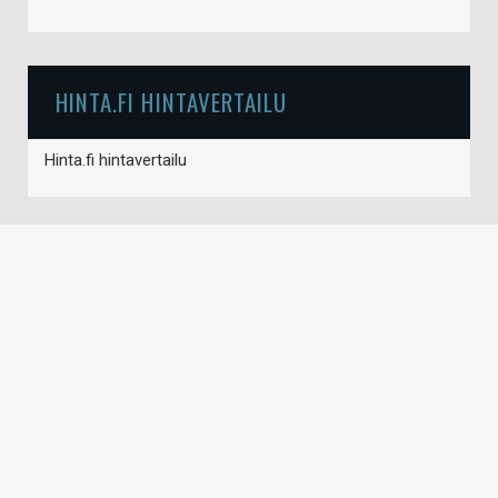
HINTA.FI HINTAVERTAILU
Hinta.fi hintavertailu