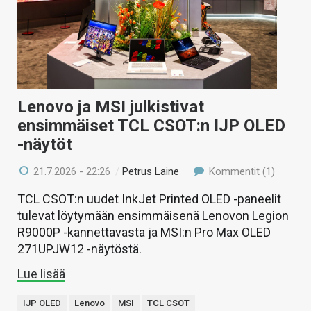
Lenovo ja MSI julkistivat
ensimmäiset TCL CSOT:n IJP OLED
-näytöt
21.7.2026 - 22:26
/
Petrus Laine
Kommentit (1)
TCL CSOT:n uudet InkJet Printed OLED -paneelit
tulevat löytymään ensimmäisenä Lenovon Legion
R9000P -kannettavasta ja MSI:n Pro Max OLED
271UPJW12 -näytöstä.
Lue lisää
IJP OLED
Lenovo
MSI
TCL CSOT