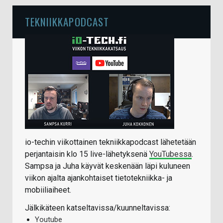
TEKNIIKKAPODCAST
io-techin viikottainen tekniikkapodcast lähetetään
perjantaisin klo 15 live-lähetyksenä
YouTubessa
.
Sampsa ja Juha käyvät keskenään läpi kuluneen
viikon ajalta ajankohtaiset tietotekniikka- ja
mobiiliaiheet.
Jälkikäteen katseltavissa/kuunneltavissa:
Youtube