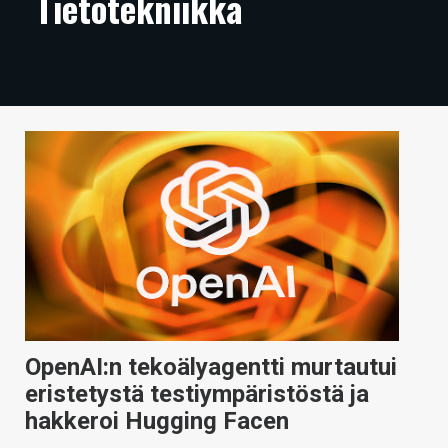
Tietotekniikka
ARTIKKELIT
VIDEOT
TECHBBS
TIETOA
HINTA.FI
KAUPPA
VAIHDA TEEMA
OpenAI:n tekoälyagentti murtautui
HAKU
eristetystä testiympäristöstä ja
hakkeroi Hugging Facen