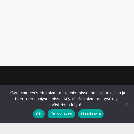
© S&J Media Oy
Käytämme evästeitä sivuston toiminnoissa, ominaisuuksissa ja
liikenteen analysoinnissa. Käyttämällä sivustoa hyväksyt
evästeiden käytön.
Ok
En hyväksy
Lisätietoja
;