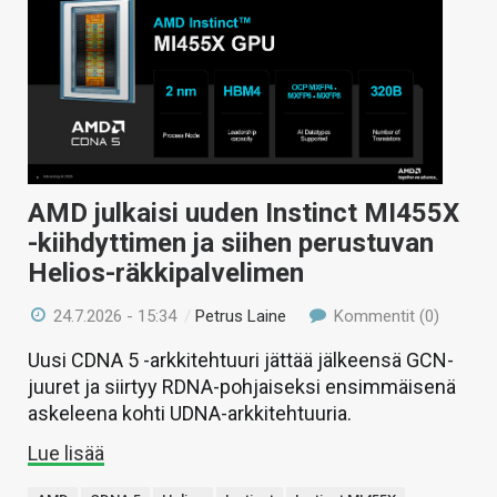
AMD julkaisi uuden Instinct MI455X
-kiihdyttimen ja siihen perustuvan
Helios-räkkipalvelimen
24.7.2026 - 15:34
/
Petrus Laine
Kommentit (0)
Uusi CDNA 5 -arkkitehtuuri jättää jälkeensä GCN-
juuret ja siirtyy RDNA-pohjaiseksi ensimmäisenä
askeleena kohti UDNA-arkkitehtuuria.
Lue lisää