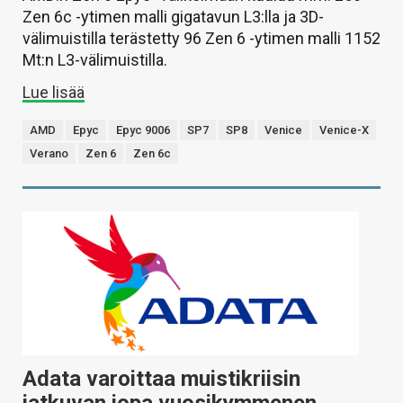
Zen 6c -ytimen malli gigatavun L3:lla ja 3D-
välimuistilla terästetty 96 Zen 6 -ytimen malli 1152
Mt:n L3-välimuistilla.
Lue lisää
AMD
Epyc
Epyc 9006
SP7
SP8
Venice
Venice-X
Verano
Zen 6
Zen 6c
Adata varoittaa muistikriisin