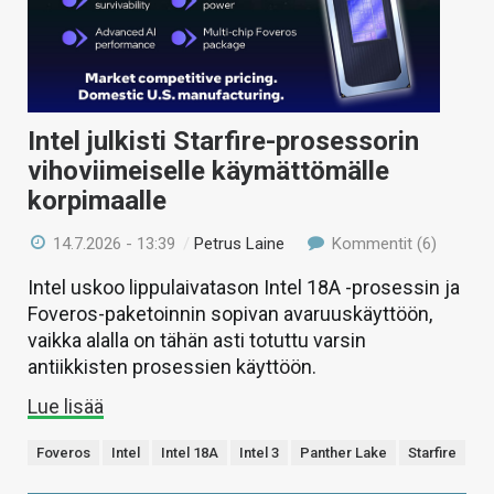
Intel julkisti Starfire-prosessorin
vihoviimeiselle käymättömälle
korpimaalle
14.7.2026 - 13:39
/
Petrus Laine
Kommentit (6)
Intel uskoo lippulaivatason Intel 18A -prosessin ja
Foveros-paketoinnin sopivan avaruuskäyttöön,
vaikka alalla on tähän asti totuttu varsin
antiikkisten prosessien käyttöön.
Lue lisää
Foveros
Intel
Intel 18A
Intel 3
Panther Lake
Starfire