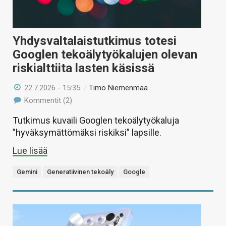
Yhdysvaltalaistutkimus totesi
Googlen tekoälytyökalujen olevan
riskialttiita lasten käsissä
22.7.2026 - 15:35
/
Timo Niemenmaa
Kommentit (2)
Tutkimus kuvaili Googlen tekoälytyökaluja
”hyväksymättömäksi riskiksi” lapsille.
Lue lisää
Gemini
Generatiivinen tekoäly
Google