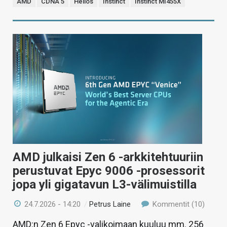
AMD
CDNA 5
Helios
Instinct
Instinct MI455X
AMD julkaisi Zen 6 -arkkitehtuuriin
perustuvat Epyc 9006 -prosessorit
jopa yli gigatavun L3-välimuistilla
24.7.2026 - 14:20
/
Petrus Laine
Kommentit (10)
AMD:n Zen 6 Epyc -valikoimaan kuuluu mm. 256