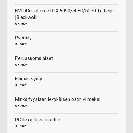
NVIDIA GeForce RTX 5090/5080/5070 Ti -ketju
(Blackwell)
8.8.2026
Pyöräily
8.8.2026
Perussuomalaiset
8.8.2026
Elämän synty
8.8.2026
Minkä fyysisen levykäisen ostin viimeksi
8.8.2026
PC:lle optinen ulostulo
8.8.2026