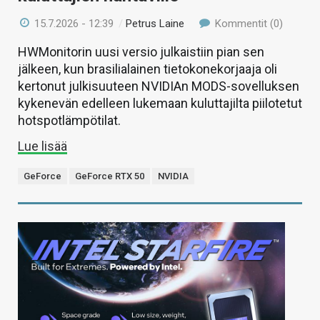
15.7.2026 - 12:39
/
Petrus Laine
Kommentit (0)
HWMonitorin uusi versio julkaistiin pian sen
jälkeen, kun brasilialainen tietokonekorjaaja oli
kertonut julkisuuteen NVIDIAn MODS-sovelluksen
kykenevän edelleen lukemaan kuluttajilta piilotetut
hotspotlämpötilat.
Lue lisää
GeForce
GeForce RTX 50
NVIDIA