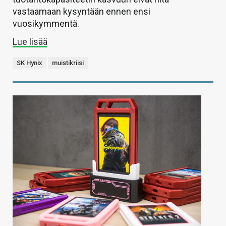
vastaamaan kysyntään ennen ensi
vuosikymmentä.
Lue lisää
SK Hynix
muistikriisi