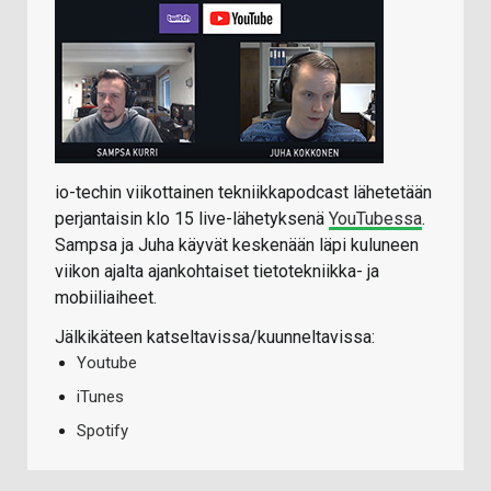
io-techin viikottainen tekniikkapodcast lähetetään
perjantaisin klo 15 live-lähetyksenä
YouTubessa
.
Sampsa ja Juha käyvät keskenään läpi kuluneen
viikon ajalta ajankohtaiset tietotekniikka- ja
mobiiliaiheet.
Jälkikäteen katseltavissa/kuunneltavissa:
Youtube
iTunes
Spotify