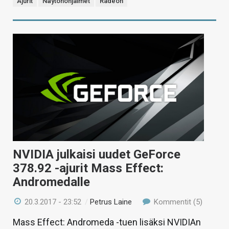
Ajurit
Näytönohjaimet
Radeon
NVIDIA julkaisi uudet GeForce
378.92 -ajurit Mass Effect:
Andromedalle
20.3.2017 - 23:52
/
Petrus Laine
Kommentit (5)
Mass Effect: Andromeda -tuen lisäksi NVIDIAn