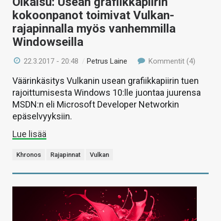
Oikaisu: Usean grafiikkapiirin
kokoonpanot toimivat Vulkan-
rajapinnalla myös vanhemmilla
Windowseilla
22.3.2017 - 20:48
/
Petrus Laine
Kommentit (4)
Väärinkäsitys Vulkanin usean grafiikkapiirin tuen
rajoittumisesta Windows 10:lle juontaa juurensa
MSDN:n eli Microsoft Developer Networkin
epäselvyyksiin.
Lue lisää
Khronos
Rajapinnat
Vulkan