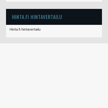
HINTA.FI HINTAVERTAILU
Hinta.fi hintavertailu