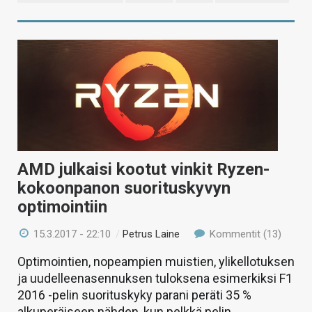
AMD julkaisi kootut vinkit Ryzen-
kokoonpanon suorituskyvyn
optimointiin
15.3.2017 - 22:10
/
Petrus Laine
Kommentit (13)
Optimointien, nopeampien muistien, ylikellotuksen
ja uudelleenasennuksen tuloksena esimerkiksi F1
2016 -pelin suorituskyky parani peräti 35 %
alkuperäiseen nähden, kun pelkkä pelin