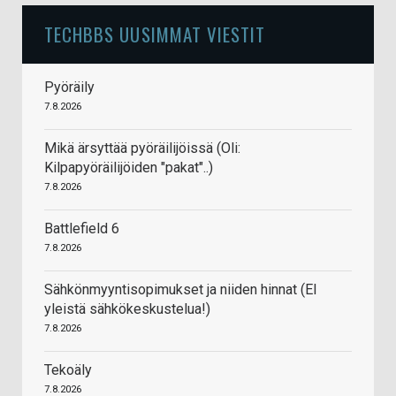
TECHBBS UUSIMMAT VIESTIT
Pyöräily
7.8.2026
Mikä ärsyttää pyöräilijöissä (Oli:
Kilpapyöräilijöiden "pakat"..)
7.8.2026
Battlefield 6
7.8.2026
Sähkönmyyntisopimukset ja niiden hinnat (EI
yleistä sähkökeskustelua!)
7.8.2026
Tekoäly
7.8.2026