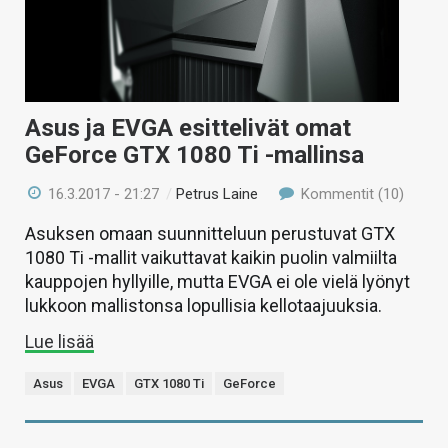
Asus ja EVGA esittelivät omat
GeForce GTX 1080 Ti -mallinsa
16.3.2017 - 21:27
/
Petrus Laine
Kommentit (10)
Asuksen omaan suunnitteluun perustuvat GTX
1080 Ti -mallit vaikuttavat kaikin puolin valmiilta
kauppojen hyllyille, mutta EVGA ei ole vielä lyönyt
lukkoon mallistonsa lopullisia kellotaajuuksia.
Lue lisää
Asus
EVGA
GTX 1080 Ti
GeForce