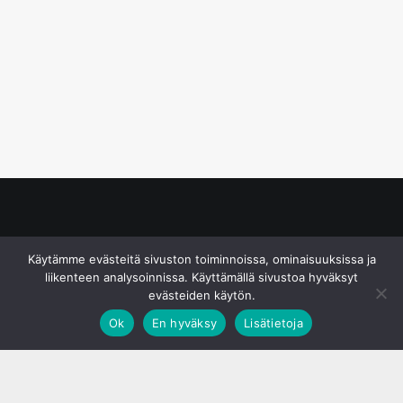
© S&J Media Oy
Käytämme evästeitä sivuston toiminnoissa, ominaisuuksissa ja
liikenteen analysoinnissa. Käyttämällä sivustoa hyväksyt
evästeiden käytön.
Ok
En hyväksy
Lisätietoja
;