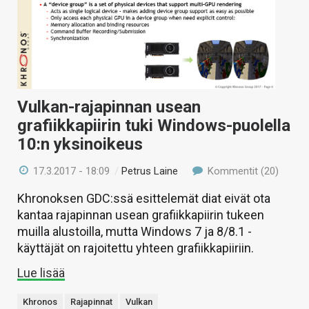
Vulkan-rajapinnan usean
grafiikkapiirin tuki Windows-puolella
10:n yksinoikeus
17.3.2017 - 18:09
/
Petrus Laine
Kommentit (20)
Khronoksen GDC:ssä esittelemät diat eivät ota
kantaa rajapinnan usean grafiikkapiirin tukeen
muilla alustoilla, mutta Windows 7 ja 8/8.1 -
käyttäjät on rajoitettu yhteen grafiikkapiiriin.
Lue lisää
Khronos
Rajapinnat
Vulkan