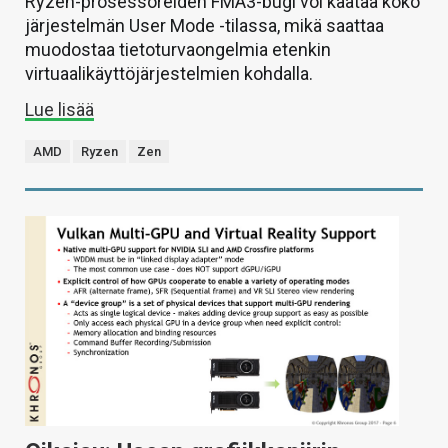
Ryzen-prosessoreiden FMA3-bugi voi kaataa koko
järjestelmän User Mode -tilassa, mikä saattaa
muodostaa tietoturvaongelmia etenkin
virtuaalikäyttöjärjestelmien kohdalla.
Lue lisää
AMD
Ryzen
Zen