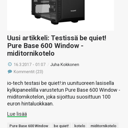
Uusi artikkeli: Testissä be quiet!
Pure Base 600 Window -
miditornikotelo
16.3.2017 - 01:07
/
Juha Kokkonen
Kommentit (23)
io-tech testasi be quiet!:in uunituoreen lasisella
kylkipaneelilla varustetun Pure Base 600 Window -
miditornikotelon, joka sijoittuu suosittuun 100
euron hintaluokkaan.
Lue lisää
Pure Base 600 Window
be quiet!
kotelo
miditornikotelo