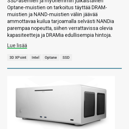
SSD-asemien ja myöhemmin julkaistavien
Optane-muistien on tarkoitus täyttää DRAM-
muistien ja NAND-muistien väliin jäävää
ammottavaa kuilua tarjoamalla selvästi NANDia
parempaa nopeutta, siihen verrattavissa olevia
kapasiteetteja ja DRAMia edullisempia hintoja.
Lue lisää
3D XPoint
Intel
Optane
SSD