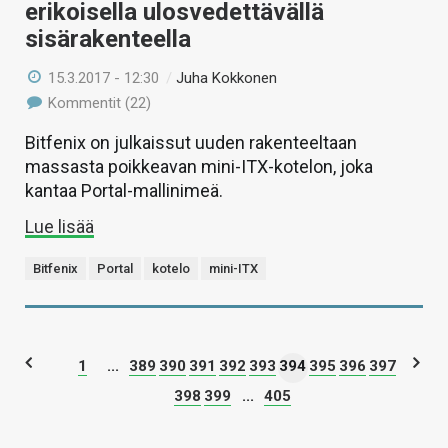
erikoisella ulosvedettävällä
sisärakenteella
15.3.2017 - 12:30
/
Juha Kokkonen
Kommentit (22)
Bitfenix on julkaissut uuden rakenteeltaan
massasta poikkeavan mini-ITX-kotelon, joka
kantaa Portal-mallinimeä.
Lue lisää
Bitfenix
Portal
kotelo
mini-ITX
1
...
389
390
391
392
393
394
395
396
397
398
399
...
405