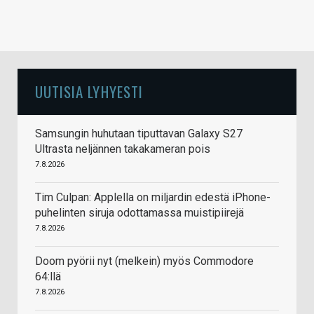
UUTISIA LYHYESTI
Samsungin huhutaan tiputtavan Galaxy S27
Ultrasta neljännen takakameran pois
7.8.2026
Tim Culpan: Applella on miljardin edestä iPhone-
puhelinten siruja odottamassa muistipiirejä
7.8.2026
Doom pyörii nyt (melkein) myös Commodore
64:llä
7.8.2026