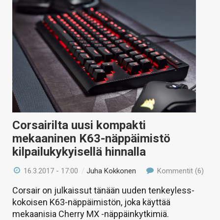
Corsairilta uusi kompakti
mekaaninen K63-näppäimistö
kilpailukykyisellä hinnalla
16.3.2017 - 17:00
/
Juha Kokkonen
Kommentit (6)
Corsair on julkaissut tänään uuden tenkeyless-
kokoisen K63-näppäimistön, joka käyttää
mekaanisia Cherry MX -näppäinkytkimiä.