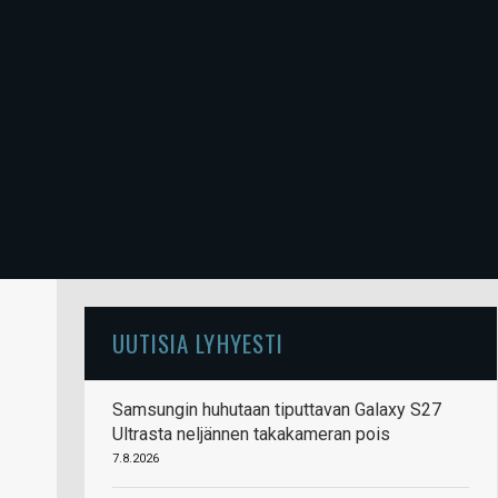
UUTISIA LYHYESTI
Samsungin huhutaan tiputtavan Galaxy S27
Ultrasta neljännen takakameran pois
7.8.2026