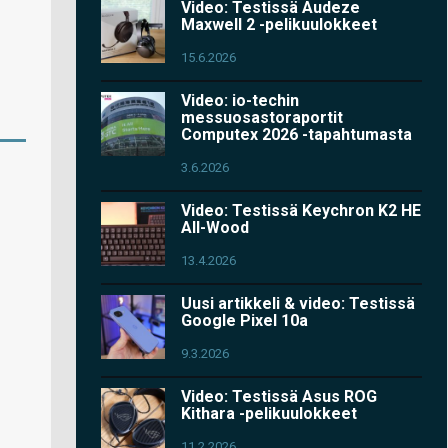
Video: Testissä Audeze
Maxwell 2 -pelikuulokkeet
15.6.2026
Video: io-techin
messuosastoraportit
Computex 2026 -tapahtumasta
3.6.2026
Video: Testissä Keychron K2 HE
All-Wood
13.4.2026
Uusi artikkeli & video: Testissä
Google Pixel 10a
9.3.2026
Video: Testissä Asus ROG
Kithara -pelikuulokkeet
11.2.2026