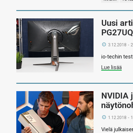
Uusi art
PG27UQ 
3.12.2018 - 
io-techin tes
Lue lisää
NVIDIA j
näytöno
1.12.2018 - 
Vielä julkais