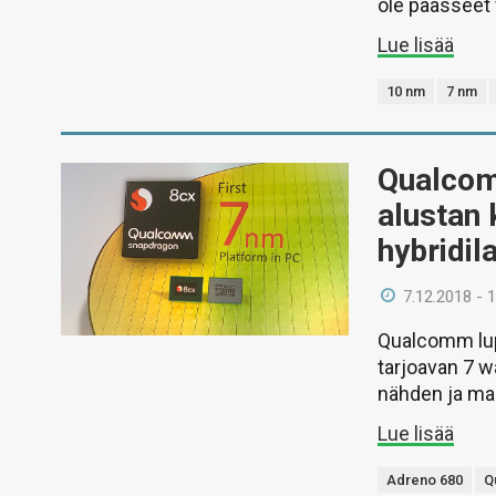
ole päässeet 
Lue lisää
10 nm
7 nm
Qualcom
alustan 
hybridila
7.12.2018 - 
Qualcomm lupa
tarjoavan 7 wa
nähden ja ma
Lue lisää
Adreno 680
Q