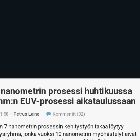
0 nanometrin prosessi huhtikuussa
 nm:n EUV-prosessi aikataulussaan
11:58
/
Petrus Laine
Kommentit (32)
n 7 nanometrin prosessin kehitystyön takaa löytyy
itysryhmä, jonka vuoksi 10 nanometrin myöhästelyt eivät