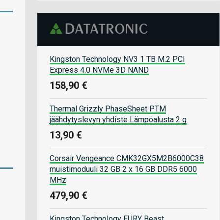
Kingston Technology NV3 1 TB M.2 PCI
Express 4.0 NVMe 3D NAND
158,90 €
Thermal Grizzly PhaseSheet PTM
jäähdytyslevyn yhdiste Lämpöalusta 2 g
13,90 €
Corsair Vengeance CMK32GX5M2B6000C38
muistimoduuli 32 GB 2 x 16 GB DDR5 6000
MHz
479,90 €
Kingston Technology FURY Beast