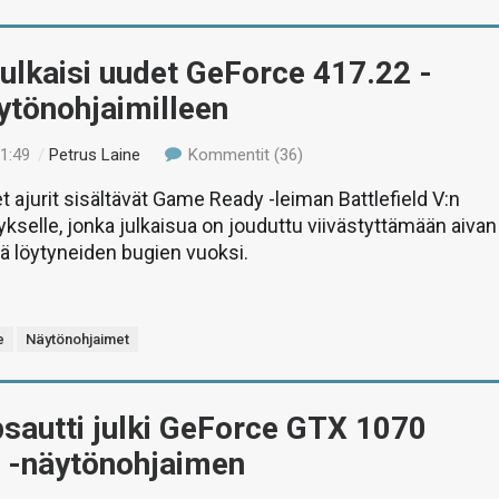
ulkaisi uudet GeForce 417.22 -
äytönohjaimilleen
11:49
/
Petrus Laine
Kommentit (36)
 ajurit sisältävät Game Ready -leiman Battlefield V:n
tykselle, jonka julkaisua on jouduttu viivästyttämään aivan
lä löytyneiden bugien vuoksi.
e
Näytönohjaimet
psautti julki GeForce GTX 1070
-näytönohjaimen