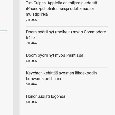
Tim Culpan: Applella on miljardin edestä
iPhone-puhelinten siruja odottamassa
muistipiirejä
7.8.2026
Doom pyörii nyt (melkein) myös Commodore
64:llä
7.8.2026
Doom pyörii nyt myös Paintissa
6.8.2026
Keychron kehittää avoimen lähdekoodin
firmwarea pelihiiriin
5.8.2026
Honor uudisti logonsa
5.8.2026