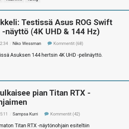
ikkeli: Testissä Asus ROG Swift
-näyttö (4K UHD & 144 Hz)
22:34
/
Niko Wessman
Kommentit (68)
tissä Asuksen 144 hertsin 4K UHD -pelinäyttö.
ulkaisee pian Titan RTX -
hjaimen
15:11
/
Sampsa Kurri
Kommentit (42)
ematon Titan RTX -näytönohjain esiteltiin