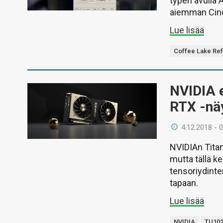
typen avulla 
aiemman Cin
Lue lisää
Coffee Lake Re
NVIDIA e
RTX -nä
4.12.2018 - 
NVIDIAn Titan
mutta tällä k
tensoriydinte
tapaan.
Lue lisää
NVIDIA
TU10