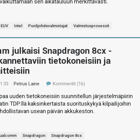
vaikuttamaan sen aikatauluun merkittävästi.
EUV
Intel
Puolijohdevalmistajat
Valmistusprosessit
m julkaisi Snapdragon 8cx -
kannettaviin tietokoneisiin ja
itteisiin
11:33
/
Petrus Laine
Kommentit (16)
a uuden tietokoneisiin suunnitellun järjestelmäpiirin
tin TDP:llä kaksinkertaista suorituskykyä kilpailijoihin
hdollistavan usean päivän akkukeston.
ualcomm
Snapdragon
Snapdragon 8cx