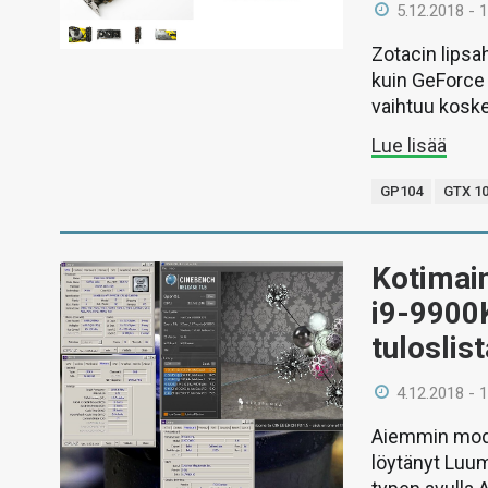
5.12.2018 - 
Zotacin lips
kuin GeForce 
vaihtuu kosk
Lue lisää
GP104
GTX 1
Kotimain
i9-9900
tuloslis
4.12.2018 - 
Aiemmin moda
löytänyt Luu