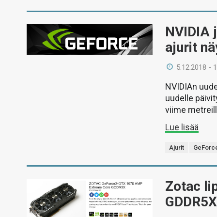
NVIDIA j
ajurit n
5.12.2018 - 
NVIDIAn uudet
uudelle päivi
viime metreil
Lue lisää
Ajurit
GeForc
Zotac li
GDDR5X 