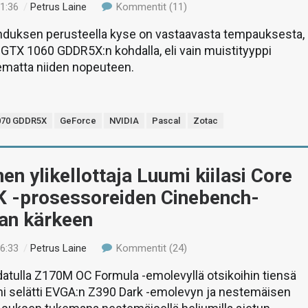
11:36
/
Petrus Laine
Kommentit (11)
ahduksen perusteella kyse on vastaavasta tempauksesta,
GTX 1060 GDDR5X:n kohdalla, eli vain muistityyppi
ematta niiden nopeuteen.
070 GDDR5X
GeForce
NVIDIA
Pascal
Zotac
en ylikellottaja Luumi kiilasi Core
K -prosessoreiden Cinebench-
tan kärkeen
16:33
/
Petrus Laine
Kommentit (24)
tulla Z170M OC Formula -emolevyllä otsikoihin tiensä
mi selätti EVGA:n Z390 Dark -emolevyn ja nestemäisen