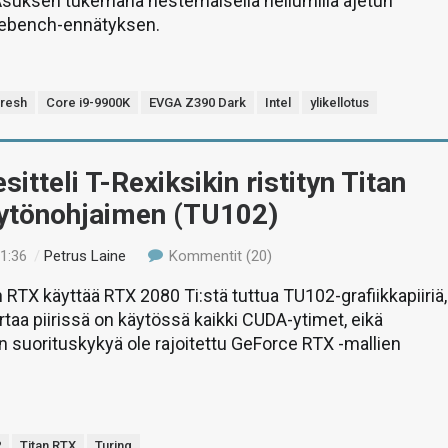
Asuksen tukemana nestemäisellä heliumilla ajetun
ebench-ennätyksen.
fresh
Core i9-9900K
EVGA Z390 Dark
Intel
ylikellotus
sitteli T-Rexiksikin ristityn Titan
ytönohjaimen (TU102)
01:36
/
Petrus Laine
Kommentit (20)
 RTX käyttää RTX 2080 Ti:stä tuttua TU102-grafiikkapiiriä,
ertaa piirissä on käytössä kaikki CUDA-ytimet, eikä
n suorituskykyä ole rajoitettu GeForce RTX -mallien
2
Titan RTX
Turing