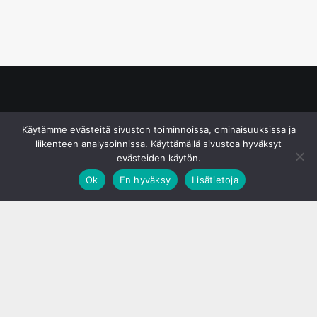
© S&J Media Oy
Käytämme evästeitä sivuston toiminnoissa, ominaisuuksissa ja
liikenteen analysoinnissa. Käyttämällä sivustoa hyväksyt
evästeiden käytön.
Ok
En hyväksy
Lisätietoja
;