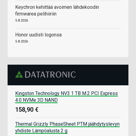
Keychron kehittää avoimen lähdekoodin
firmwarea pelihiiriin
5.8.2026
Honor uudisti logonsa
5.8.2026
Kingston Technology NV3 1 TB M.2 PCI Express
4.0 NVMe 3D NAND
158,90 €
Thermal Grizzly PhaseSheet PTM jäähdytyslevyn
yhdiste Lämpöalusta 2 g