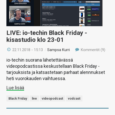
LIVE: io-techin Black Friday -
kisastudio klo 23-01
22.11.2018 - 15:13
/
Sampsa Kurri
Kommentit (9)
io-techin suorana lähetettävässä
videopodcastissa keskustellaan Black Friday -
tarjouksista ja katsastetaan parhaat alennnukset
heti vuorokauden vaihtuessa.
Lue lisää
Black Friday
live
videopodcast
vodcast