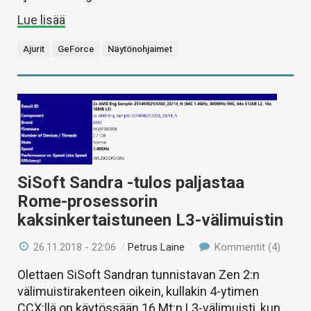
Lue lisää
Ajurit
GeForce
Näytönohjaimet
SiSoft Sandra -tulos paljastaa
Rome-prosessorin
kaksinkertaistuneen L3-välimuistin
26.11.2018 - 22:06
/
Petrus Laine
Kommentit (4)
Olettaen SiSoft Sandran tunnistavan Zen 2:n
välimuistirakenteen oikein, kullakin 4-ytimen
CCX:llä on käytössään 16 Mt:n L3-välimuisti, kun