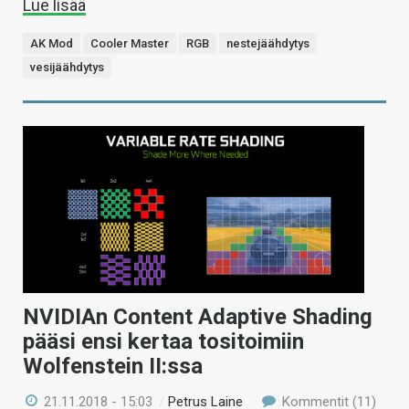
Lue lisää
AK Mod
Cooler Master
RGB
nestejäähdytys
vesijäähdytys
NVIDIAn Content Adaptive Shading
pääsi ensi kertaa tositoimiin
Wolfenstein II:ssa
21.11.2018 - 15:03
/
Petrus Laine
Kommentit (11)