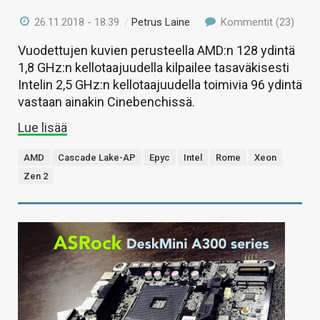
26.11.2018 - 18:39
/
Petrus Laine
Kommentit (23)
Vuodettujen kuvien perusteella AMD:n 128 ydintä
1,8 GHz:n kellotaajuudella kilpailee tasaväkisesti
Intelin 2,5 GHz:n kellotaajuudella toimivia 96 ydintä
vastaan ainakin Cinebenchissä.
Lue lisää
AMD
Cascade Lake-AP
Epyc
Intel
Rome
Xeon
Zen 2