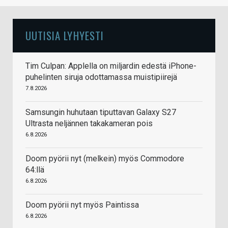
UUTISIA LYHYESTI
Tim Culpan: Applella on miljardin edestä iPhone-
puhelinten siruja odottamassa muistipiirejä
7.8.2026
Samsungin huhutaan tiputtavan Galaxy S27
Ultrasta neljännen takakameran pois
6.8.2026
Doom pyörii nyt (melkein) myös Commodore
64:llä
6.8.2026
Doom pyörii nyt myös Paintissa
6.8.2026