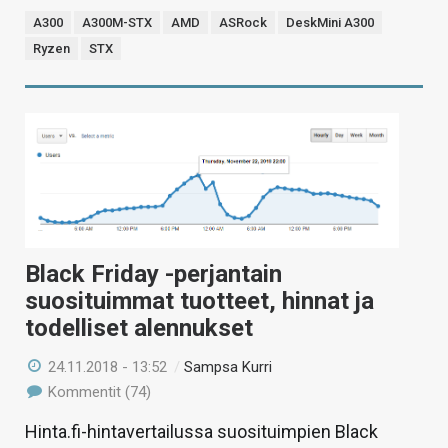
A300
A300M-STX
AMD
ASRock
DeskMini A300
Ryzen
STX
Black Friday -perjantain
suosituimmat tuotteet, hinnat ja
todelliset alennukset
24.11.2018 - 13:52
/
Sampsa Kurri
Kommentit (74)
Hinta.fi-hintavertailussa suosituimpien Black