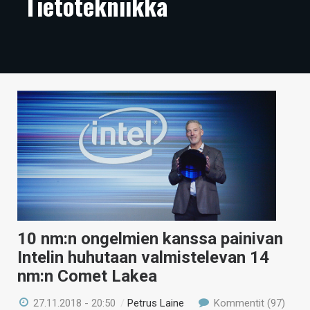
Tietotekniikka
ARTIKKELIT
VIDEOT
TECHBBS
TIETOA
HINTA.FI
KAUPPA
VAIHDA TEEMA
10 nm:n ongelmien kanssa painivan
Intelin huhutaan valmistelevan 14
HAKU
nm:n Comet Lakea
27.11.2018 - 20:50
/
Petrus Laine
Kommentit (97)