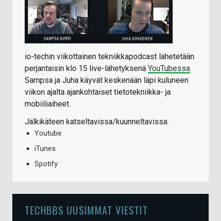
io-techin viikottainen tekniikkapodcast lähetetään
perjantaisin klo 15 live-lähetyksenä
YouTubessa
.
Sampsa ja Juha käyvät keskenään läpi kuluneen
viikon ajalta ajankohtaiset tietotekniikka- ja
mobiiliaiheet.
Jälkikäteen katseltavissa/kuunneltavissa:
Youtube
iTunes
Spotify
TECHBBS UUSIMMAT VIESTIT