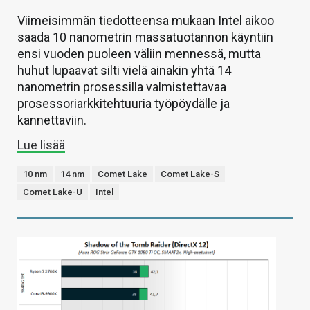
Viimeisimmän tiedotteensa mukaan Intel aikoo
saada 10 nanometrin massatuotannon käyntiin
ensi vuoden puoleen väliin mennessä, mutta
huhut lupaavat silti vielä ainakin yhtä 14
nanometrin prosessilla valmistettavaa
prosessoriarkkitehtuuria työpöydälle ja
kannettaviin.
Lue lisää
10 nm
14 nm
Comet Lake
Comet Lake-S
Comet Lake-U
Intel