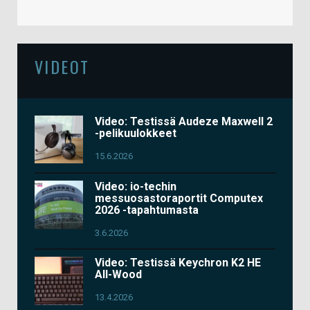
VIDEOT
Video: Testissä Audeze Maxwell 2
-pelikuulokkeet
15.6.2026
Video: io-techin
messuosastoraportit Computex
2026 -tapahtumasta
3.6.2026
Video: Testissä Keychron K2 HE
All-Wood
13.4.2026