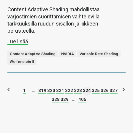
Content Adaptive Shading mahdollistaa
varjostimien suorittamisen vaihtelevilla
tarkkuuksilla ruudun sisällön ja liikkeen
perusteella.
Lue lisää
Content Adaptive Shading
NVIDIA
Variable Rate Shading
Wolfenstein II
1
...
319
320
321
322
323
324
325
326
327
328
329
...
405