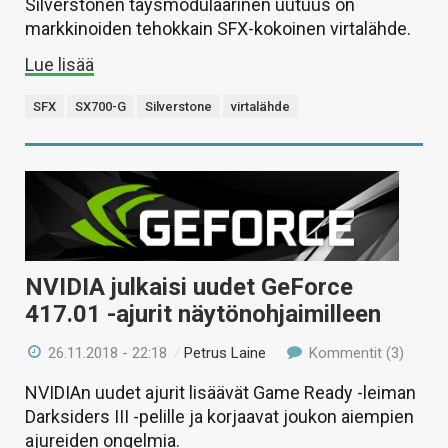
Silverstonen täysmodulaarinen uutuus on
markkinoiden tehokkain SFX-kokoinen virtalähde.
Lue lisää
SFX
SX700-G
Silverstone
virtalähde
NVIDIA julkaisi uudet GeForce
417.01 -ajurit näytönohjaimilleen
26.11.2018 - 22:18
/
Petrus Laine
Kommentit (3)
NVIDIAn uudet ajurit lisäävät Game Ready -leiman
Darksiders III -pelille ja korjaavat joukon aiempien
ajureiden ongelmia.