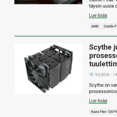
täysin uusia 
Lue lisää
AMD
Castle 
Scythe j
prosess
tuuletti
9.3.2018 - 14
Scythe on va
prosessoricoo
Lue lisää
Kaze Flex 120 