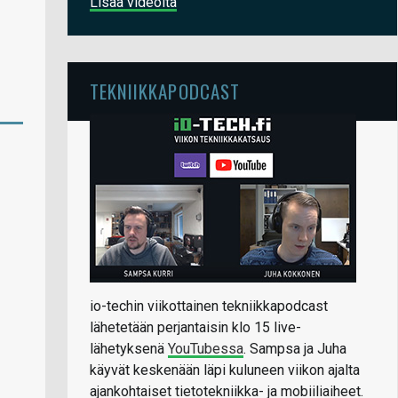
Lisää videoita
TEKNIIKKAPODCAST
io-techin viikottainen tekniikkapodcast
lähetetään perjantaisin klo 15 live-
lähetyksenä
YouTubessa
. Sampsa ja Juha
käyvät keskenään läpi kuluneen viikon ajalta
ajankohtaiset tietotekniikka- ja mobiiliaiheet.