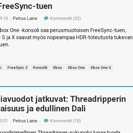
 FreeSync-tuen
19:10
/
Petrus Laine
Kommentit (32)
Xbox One -konsoli saa perusmuotoisen FreeSync-tuen,
 S ja X saavat myös nopeampaa HDR-toteutusta tukevan
uen.
c
FreeSync 2
Konsolit
Xbox
Xbox One
Xbox One S
avuodot jatkuvat: Threadripperin
vaisuus ja edullinen Dali
15:31
/
Petrus Laine
Kommentit (10)
koodinimellinen Threadripper-sukupolvi lupaa tuoda