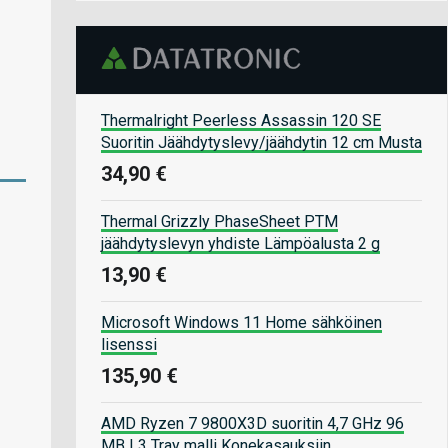
Thermalright Peerless Assassin 120 SE
Suoritin Jäähdytyslevy/jäähdytin 12 cm Musta
34,90 €
Thermal Grizzly PhaseSheet PTM
jäähdytyslevyn yhdiste Lämpöalusta 2 g
13,90 €
Microsoft Windows 11 Home sähköinen
lisenssi
135,90 €
AMD Ryzen 7 9800X3D suoritin 4,7 GHz 96
MB L3 Tray malli Konekasauksiin