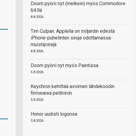
Doom pyörii nyt (melkein) myös Commodore
64:llä
8.8.2026
Tim Culpan: Applella on miljardin edestä
iPhone-puhelinten siruja odottamassa
muistipiirejä
8.8.2026
Doom pyörii nyt myös Paintissa
6.8.2026
Keychron kehittää avoimen lähdekoodin
firmwarea pelihiiriin
5.8.2026
Honor uudisti logonsa
5.8.2026