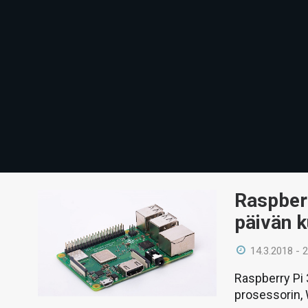
Raspberr
päivän k
14.3.2018 - 
Raspberry Pi
prosessorin, 