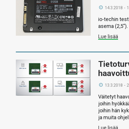
14.3.2018 - 
io-techin te
asema (2,5″).
Lue lisää
Tietotur
haavoit
13.3.2018 - 
Väitetyt haav
joihin hyökkä
joihin hän ky
ja muita ohje
Lue lisää