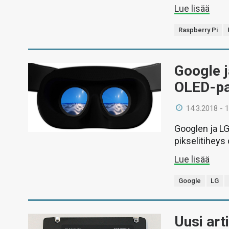
Lue lisää
Raspberry Pi
Google j
OLED-pan
14.3.2018 - 
Googlen ja LG
pikselitiheys
Lue lisää
Google
LG
Uusi art