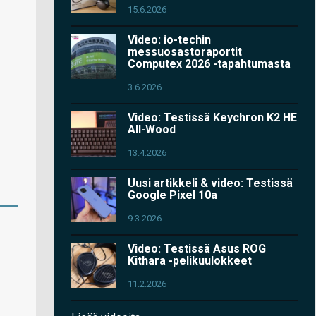
15.6.2026
Video: io-techin
messuosastoraportit
Computex 2026 -tapahtumasta
3.6.2026
Video: Testissä Keychron K2 HE
All-Wood
13.4.2026
Uusi artikkeli & video: Testissä
Google Pixel 10a
9.3.2026
Video: Testissä Asus ROG
Kithara -pelikuulokkeet
11.2.2026