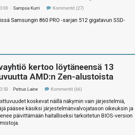
13:00
/
Sampsa Kurri
Kommentit (27)
stissä Samsungin 860 PRO -sarjan 512 gigatavun SSD-
vayhtiö kertoo löytäneensä 13
tuvuutta AMD:n Zen-alustoista
23:50
/
Petrus Laine
Kommentit (66)
oittuvuudet koskevat näillä näkymin vain järjestelmiä,
äjä pääsee käsiksi järjestelmänvalvojatason oikeuksin ja
kenee päivittämään haitalliseksi tarkoitetun BIOS-version
lmistoja.