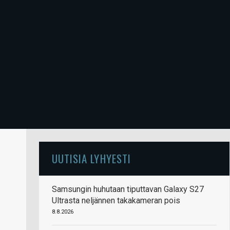
UUTISIA LYHYESTI
Samsungin huhutaan tiputtavan Galaxy S27
Ultrasta neljännen takakameran pois
8.8.2026