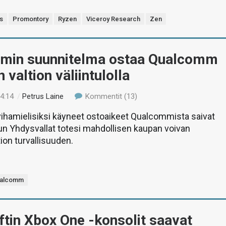
s
Promontory
Ryzen
Viceroy Research
Zen
min suunnitelma ostaa Qualcomm
n valtion väliintulolla
14:14
/
Petrus Laine
Kommentit (13)
ihamielisiksi käyneet ostoaikeet Qualcommista saivat
kun Yhdysvallat totesi mahdollisen kaupan voivan
tion turvallisuuden.
alcomm
tin Xbox One -konsolit saavat