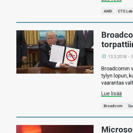
AMD
CTS Lab
Broadco
torpattii
13.3.2018 - 
Broadcomin v
tylyn lopun, 
vaarantaa val
Lue lisää
Broadcom
Qu
Microsof