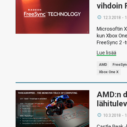
vihdoin
12.3.2018 - 
Microsoftin 
kun Xbox One
FreeSync 2 -t
Lue lisää
AMD
FreeSyn
Xbox One X
AMD:n di
lähitule
10.3.2018 - 
Castle Peak -