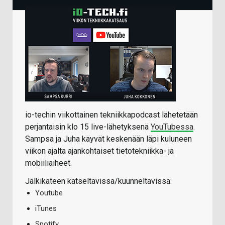
io-techin viikottainen tekniikkapodcast lähetetään
perjantaisin klo 15 live-lähetyksenä
YouTubessa
.
Sampsa ja Juha käyvät keskenään läpi kuluneen
viikon ajalta ajankohtaiset tietotekniikka- ja
mobiiliaiheet.
Jälkikäteen katseltavissa/kuunneltavissa:
Youtube
iTunes
Spotify