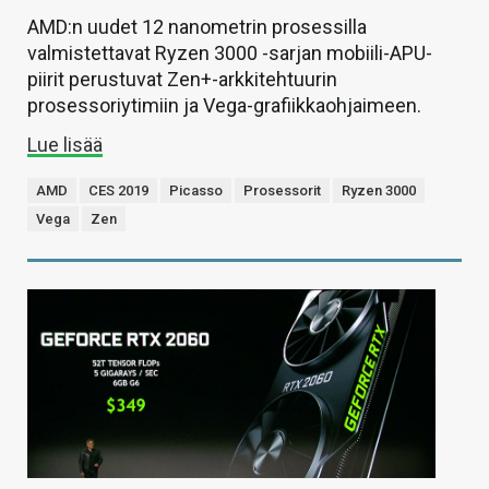
AMD:n uudet 12 nanometrin prosessilla
valmistettavat Ryzen 3000 -sarjan mobiili-APU-
piirit perustuvat Zen+-arkkitehtuurin
prosessoriytimiin ja Vega-grafiikkaohjaimeen.
Lue lisää
AMD
CES 2019
Picasso
Prosessorit
Ryzen 3000
Vega
Zen