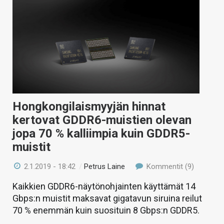
Hongkongilaismyyjän hinnat
kertovat GDDR6-muistien olevan
jopa 70 % kalliimpia kuin GDDR5-
muistit
2.1.2019 - 18:42
/
Petrus Laine
Kommentit (9)
Kaikkien GDDR6-näytönohjainten käyttämät 14
Gbps:n muistit maksavat gigatavun siruina reilut
70 % enemmän kuin suosituin 8 Gbps:n GDDR5.