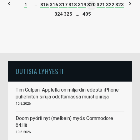
1
...
315
316
317
318
319
320
321
322
323
324
325
...
405
UUTISIA LYHYESTI
Tim Culpan: Applella on miljardin edestä iPhone-
puhelinten siruja odottamassa muistipiirejä
10.8.2026
Doom pyörii nyt (melkein) myös Commodore
64:llä
10.8.2026