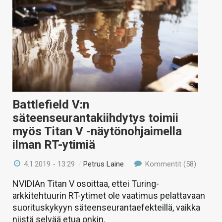
Battlefield V:n
säteenseurantakiihdytys toimii
myös Titan V -näytönohjaimella
ilman RT-ytimiä
4.1.2019 - 13:29
/
Petrus Laine
Kommentit (58)
NVIDIAn Titan V osoittaa, ettei Turing-
arkkitehtuurin RT-ytimet ole vaatimus pelattavaan
suorituskykyyn säteenseurantaefekteillä, vaikka
niistä selvää etua onkin.