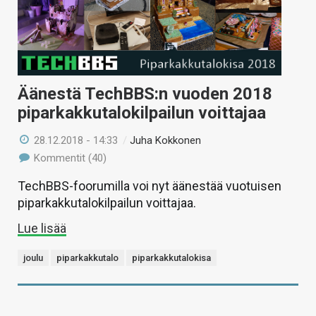
Äänestä TechBBS:n vuoden 2018
piparkakkutalokilpailun voittajaa
28.12.2018 - 14:33
/
Juha Kokkonen
Kommentit (40)
TechBBS-foorumilla voi nyt äänestää vuotuisen
piparkakkutalokilpailun voittajaa.
Lue lisää
joulu
piparkakkutalo
piparkakkutalokisa