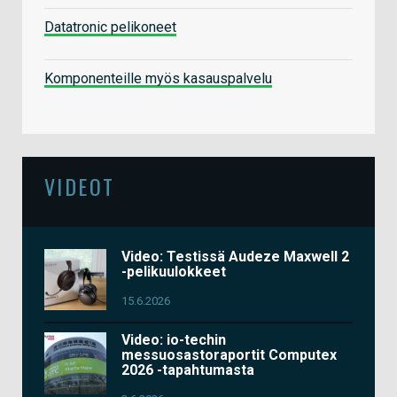
Datatronic pelikoneet
Komponenteille myös kasauspalvelu
VIDEOT
Video: Testissä Audeze Maxwell 2
-pelikuulokkeet
15.6.2026
Video: io-techin
messuosastoraportit Computex
2026 -tapahtumasta