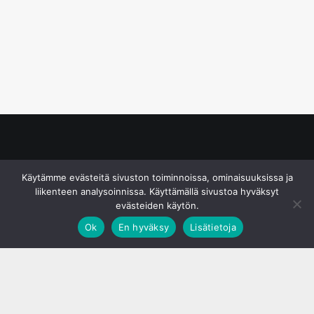
© S&J Media Oy
Käytämme evästeitä sivuston toiminnoissa, ominaisuuksissa ja
liikenteen analysoinnissa. Käyttämällä sivustoa hyväksyt
evästeiden käytön.
Ok
En hyväksy
Lisätietoja
;