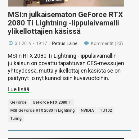
MSI:n julkaisematon GeForce RTX
2080 Ti Lightning -lippulaivamalli
ylikellottajien käsissä
3.1.2019 - 19:17
/
Petrus Laine
Kommentit (23)
MSI:n RTX 2080 Ti Lightning -lippulaivamallin
julkaisun on povattu tapahtuvan CES-messujen
yhteydessä, mutta ylikellottajien käsistä se on
päätynyt jo nyt kunnollisiin kuvavuotoihin.
Lue lisää
GeForce
GeForce RTX 2080 Ti
MSI GeForce RTX 2080 Ti Lightning
NVIDIA
TU102
Turing