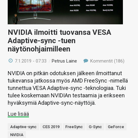
NVIDIA ilmoitti tuovansa VESA
Adaptive-sync -tuen
näytönohjaimilleen
7.1.2019 - 07:33
/
Petrus Laine
Kommentit (186)
NVIDIA on pitkän odotuksen jälkeen ilmoittanut
tukevansa jatkossa myös AMD FreeSync -nimellä
tunnettua VESA Adaptive-sync -teknologiaa. Tuki
tulee koskemaan NVIDIAn testaamia ja erikseen
hyväksymiä Adaptive-sync-näyttöjä.
Lue lisää
Adaptive-sync
CES 2019
FreeSync
G-Sync
GeForce
NVIDIA