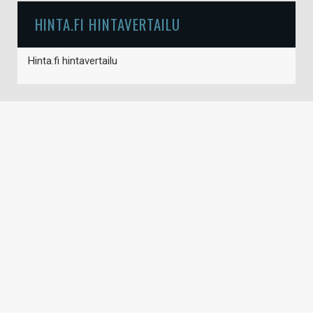
HINTA.FI HINTAVERTAILU
Hinta.fi hintavertailu