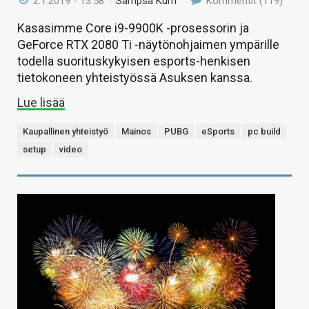
2.1.2019 - 13:58
/
Sampsa Kurri
Kommentit (119)
Kasasimme Core i9-9900K -prosessorin ja
GeForce RTX 2080 Ti -näytönohjaimen ympärille
todella suorituskykyisen esports-henkisen
tietokoneen yhteistyössä Asuksen kanssa.
Lue lisää
Kaupallinen yhteistyö
Mainos
PUBG
eSports
pc build
setup
video