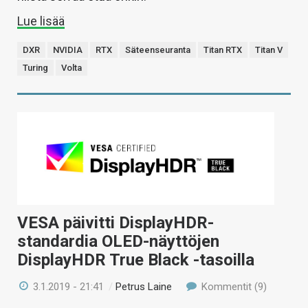
Lue lisää
DXR
NVIDIA
RTX
Säteenseuranta
Titan RTX
Titan V
Turing
Volta
VESA päivitti DisplayHDR-
standardia OLED-näyttöjen
DisplayHDR True Black -tasoilla
3.1.2019 - 21:41
/
Petrus Laine
Kommentit (9)