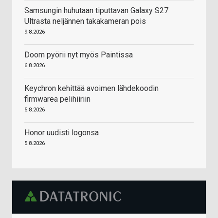
Samsungin huhutaan tiputtavan Galaxy S27
Ultrasta neljännen takakameran pois
9.8.2026
Doom pyörii nyt myös Paintissa
6.8.2026
Keychron kehittää avoimen lähdekoodin
firmwarea pelihiiriin
5.8.2026
Honor uudisti logonsa
5.8.2026