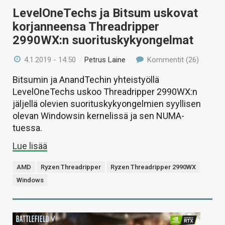
LevelOneTechs ja Bitsum uskovat
korjanneensa Threadripper
2990WX:n suorituskykyongelmat
4.1.2019 - 14:50
/
Petrus Laine
Kommentit (26)
Bitsumin ja AnandTechin yhteistyöllä
LevelOneTechs uskoo Threadripper 2990WX:n
jäljellä olevien suorituskykyongelmien syyllisen
olevan Windowsin kernelissä ja sen NUMA-
tuessa.
Lue lisää
AMD
Ryzen Threadripper
Ryzen Threadripper 2990WX
Windows