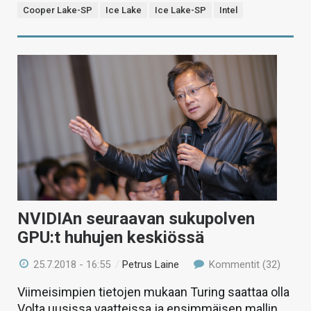
Cooper Lake-SP
Ice Lake
Ice Lake-SP
Intel
NVIDIAn seuraavan sukupolven
GPU:t huhujen keskiössä
25.7.2018 - 16:55
/
Petrus Laine
Kommentit (32)
Viimeisimpien tietojen mukaan Turing saattaa olla
Volta uusissa vaatteissa ja ensimmäisen mallin