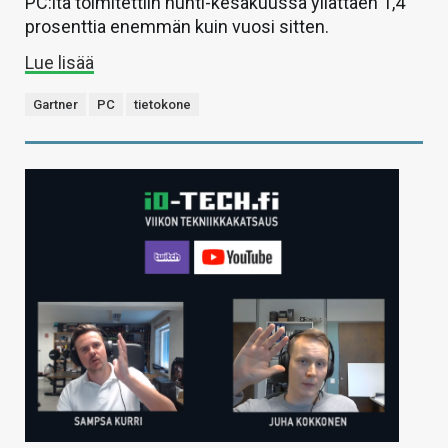
PC:itä toimitettiin huhti-kesäkuussa yllättäen 1,4
prosenttia enemmän kuin vuosi sitten.
Lue lisää
Gartner
PC
tietokone