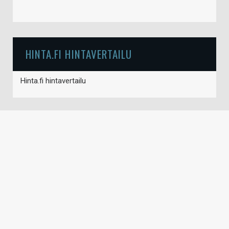
HINTA.FI HINTAVERTAILU
Hinta.fi hintavertailu