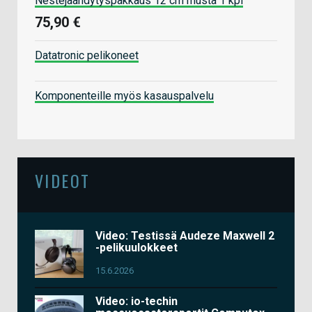
Nestejäähdytyspakkaus 12 cm musta 1 kpl
75,90 €
Datatronic pelikoneet
Komponenteille myös kasauspalvelu
VIDEOT
Video: Testissä Audeze Maxwell 2
-pelikuulokkeet
15.6.2026
Video: io-techin