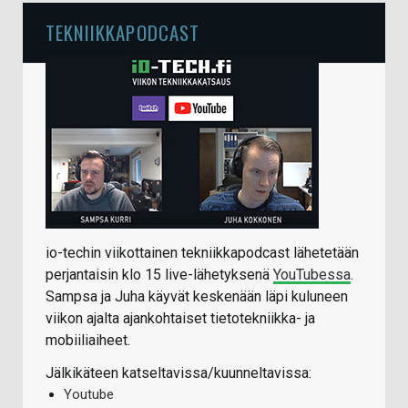
TEKNIIKKAPODCAST
io-techin viikottainen tekniikkapodcast lähetetään
perjantaisin klo 15 live-lähetyksenä
YouTubessa
.
Sampsa ja Juha käyvät keskenään läpi kuluneen
viikon ajalta ajankohtaiset tietotekniikka- ja
mobiiliaiheet.
Jälkikäteen katseltavissa/kuunneltavissa:
Youtube