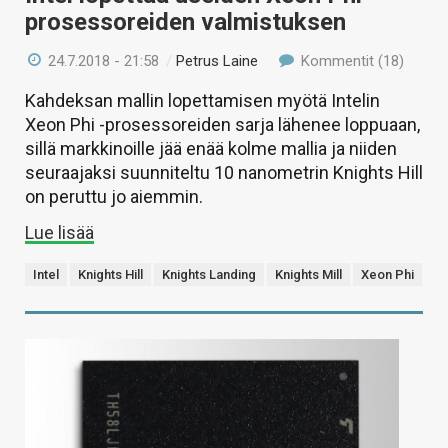
prosessoreiden valmistuksen
24.7.2018 - 21:58
/
Petrus Laine
Kommentit (18)
Kahdeksan mallin lopettamisen myötä Intelin
Xeon Phi -prosessoreiden sarja lähenee loppuaan,
sillä markkinoille jää enää kolme mallia ja niiden
seuraajaksi suunniteltu 10 nanometrin Knights Hill
on peruttu jo aiemmin.
Lue lisää
Intel
Knights Hill
Knights Landing
Knights Mill
Xeon Phi