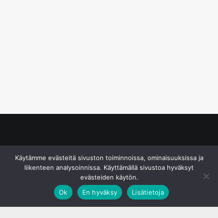
© S&J Media Oy
Käytämme evästeitä sivuston toiminnoissa, ominaisuuksissa ja
liikenteen analysoinnissa. Käyttämällä sivustoa hyväksyt
evästeiden käytön.
Ok
En hyväksy
Lisätietoja
;