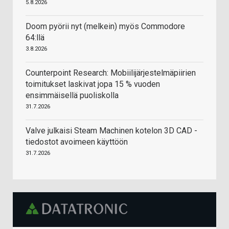
5.8.2026
Doom pyörii nyt (melkein) myös Commodore
64:llä
3.8.2026
Counterpoint Research: Mobiilijärjestelmäpiirien
toimitukset laskivat jopa 15 % vuoden
ensimmäisellä puoliskolla
31.7.2026
Valve julkaisi Steam Machinen kotelon 3D CAD -
tiedostot avoimeen käyttöön
31.7.2026