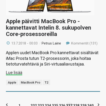
Apple päivitti MacBook Pro -
kannettavat Intelin 8. sukupolven
Core-prosessoreilla
13.7.2018 - 00:03
/
Petrus Laine
Kommentit (131)
Applen uudet MacBook Pro kannettavat sisältävät
iMac Prosta tutun T2-prosessorin, joka hoitaa
tietoturvatehtäviä ja Siri-virtuaaliavustajaa.
Lue lisää
Apple
MacBook Pro
T2
1
...
332
333
334
335
336
337
338
339
340