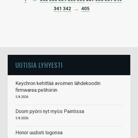
341
342
...
405
UUTISIA LYHYESTI
Keychron kehittää avoimen lähdekoodin
firmwarea pelihiiriin
5.8.2026
Doom pyörii nyt myös Paintissa
5.8.2026
Honor uudisti logonsa