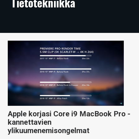
Tietotekniikka
ARTIKKELIT
VIDEOT
TECHBBS
TIETOA
HINTA.FI
KAUPPA
VAIHDA TEEMA
Apple korjasi Core i9 MacBook Pro -
HAKU
kannettavien
ylikuumenemisongelmat