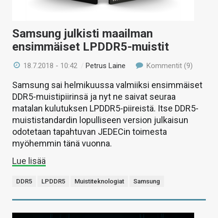
Samsung julkisti maailman
ensimmäiset LPDDR5-muistit
18.7.2018 - 10:42
/
Petrus Laine
Kommentit (9)
Samsung sai helmikuussa valmiiksi ensimmäiset
DDR5-muistipiirinsä ja nyt ne saivat seuraa
matalan kulutuksen LPDDR5-piireistä. Itse DDR5-
muististandardin lopulliseen version julkaisun
odotetaan tapahtuvan JEDECin toimesta
myöhemmin tänä vuonna.
Lue lisää
DDR5
LPDDR5
Muistiteknologiat
Samsung