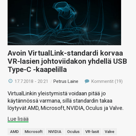
Avoin VirtualLink-standardi korvaa
VR-lasien johtoviidakon yhdellä USB
Type-C -kaapelilla
17.7.2018 - 20:21
/
Petrus Laine
Kommentit (19)
VirtualLinkin yleistymistä voidaan pitää jo
käytännössä varmana, sillä standardin takaa
löytyvät AMD, Microsoft, NVIDIA, Oculus ja Valve.
Lue lisää
AMD
Microsoft
NVIDIA
Oculus
VR-lasit
Valve