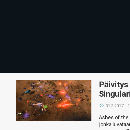
Päivitys
Singular
31.3.2017 - 
Ashes of the S
jonka luvataa