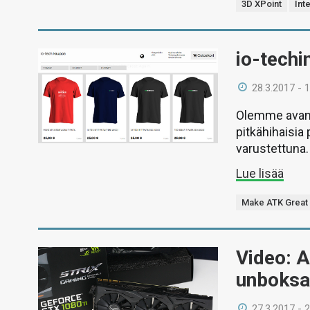
3D XPoint
Inte
io-techi
28.3.2017 - 
Olemme avannee
pitkähihaisia p
varustettuna.
Lue lisää
Make ATK Great
Video: 
unboksa
27.3.2017 - 