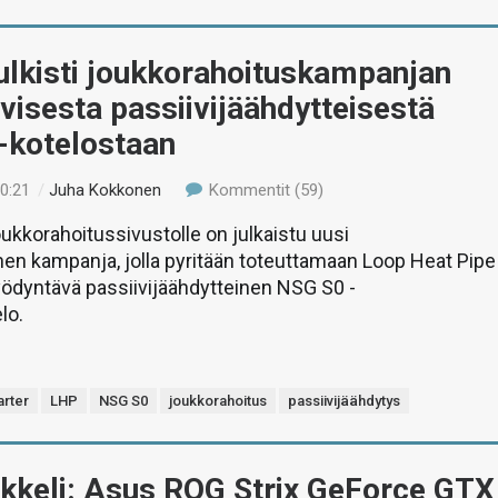
ulkisti joukkorahoituskampanjan
ivisesta passiivijäähdytteisestä
-kotelostaan
00:21
/
Juha Kokkonen
Kommentit (59)
oukkorahoitussivustolle on julkaistu uusi
nen kampanja, jolla pyritään toteuttamaan Loop Heat Pipe
yödyntävä passiivijäähdytteinen NSG S0 -
lo.
arter
LHP
NSG S0
joukkorahoitus
passiivijäähdytys
ikkeli: Asus ROG Strix GeForce GTX