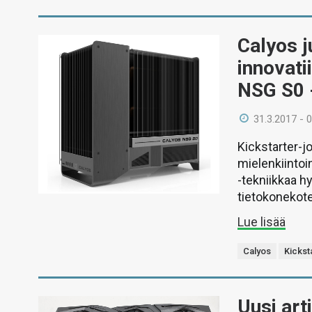
Calyos j
innovati
NSG S0 
31.3.2017 - 
Kickstarter-j
mielenkiintoi
-tekniikkaa h
tietokonekote
Lue lisää
Calyos
Kickst
Uusi art