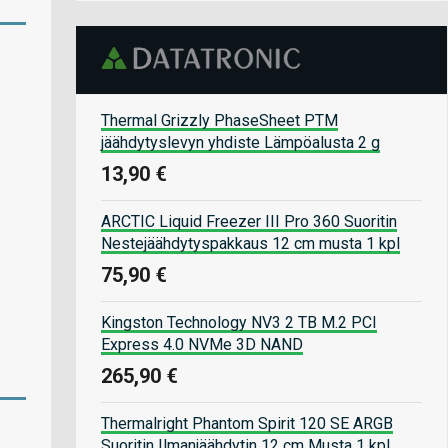
Thermal Grizzly PhaseSheet PTM
jäähdytyslevyn yhdiste Lämpöalusta 2 g
13,90 €
ARCTIC Liquid Freezer III Pro 360 Suoritin
Nestejäähdytyspakkaus 12 cm musta 1 kpl
75,90 €
Kingston Technology NV3 2 TB M.2 PCI
Express 4.0 NVMe 3D NAND
265,90 €
Thermalright Phantom Spirit 120 SE ARGB
Suoritin Ilmanjäähdytin 12 cm Musta 1 kpl