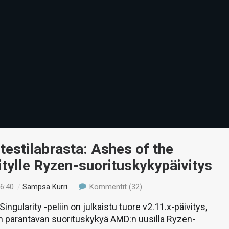
 testilabrasta: Ashes of the
itylle Ryzen-suorituskykypäivitys
16:40
/
Sampsa Kurri
Kommentit (32)
ingularity -peliin on julkaistu tuore v2.11.x-päivitys,
n parantavan suorituskykyä AMD:n uusilla Ryzen-