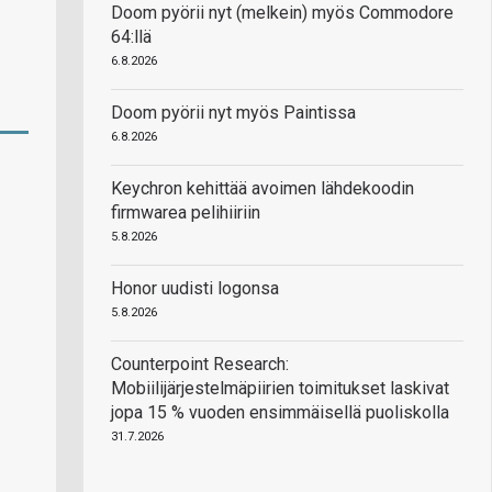
Doom pyörii nyt (melkein) myös Commodore
64:llä
6.8.2026
Doom pyörii nyt myös Paintissa
6.8.2026
Keychron kehittää avoimen lähdekoodin
firmwarea pelihiiriin
5.8.2026
Honor uudisti logonsa
5.8.2026
Counterpoint Research:
Mobiilijärjestelmäpiirien toimitukset laskivat
jopa 15 % vuoden ensimmäisellä puoliskolla
31.7.2026