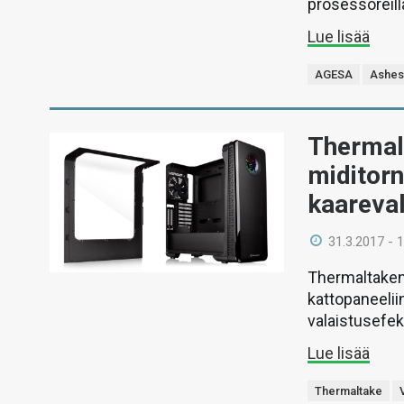
prosessoreill
Lue lisää
AGESA
Ashes 
Thermal
miditorn
kaareval
31.3.2017 - 
Thermaltaken
kattopaneelii
valaistusefekt
Lue lisää
Thermaltake