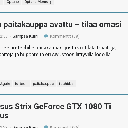
l
Optane
Optane Memory
n paitakauppa avattu – tilaa omasi
12:53
/
Sampsa Kurri
Kommentit (38)
t io-techille paitakaupan, josta voi tilata t-paitoja,
aitoja ja huppareita eri sivustoon liittyvillä logoilla
 Again
io-tech
paitakauppa
techbbs
Asus Strix GeForce GTX 1080 Ti
us
22:39
/
Sampsa Kurri
Kommentit (26)