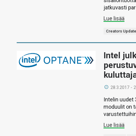
sisällöntuotta
jatkuvasti pa
Lue lisää
Creators Updat
Intel ju
perustu
kuluttaj
28.3.2017 - 
Intelin uudet
moduulit on ta
varustettuihin
Lue lisää