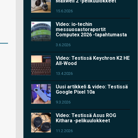
Maxwell 2 -pelikuulokkeet
15.6.2026
Video: io-techin
messuosastoraportit
Computex 2026 -tapahtumasta
3.6.2026
Video: Testissä Keychron K2 HE
All-Wood
13.4.2026
Uusi artikkeli & video: Testissä
Google Pixel 10a
9.3.2026
Video: Testissä Asus ROG
Kithara -pelikuulokkeet
11.2.2026