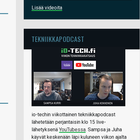
Lisää videoita
TEKNIIKKAPODCAST
io-techin viikottainen tekniikkapodcast
lähetetään perjantaisin klo 15 live-
lähetyksenä
YouTubessa
. Sampsa ja Juha
käyvät keskenään läpi kuluneen viikon ajalta