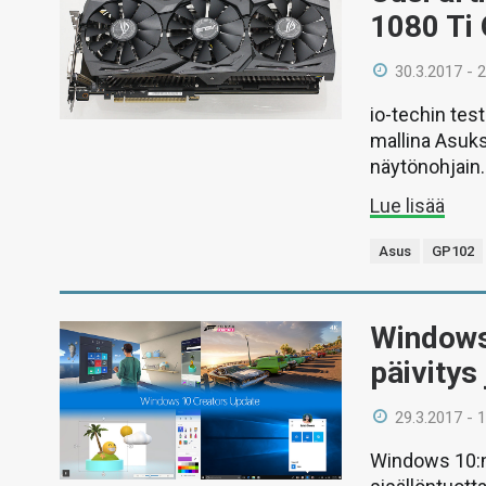
1080 Ti
30.3.2017 - 
io-techin te
mallina Asuk
näytönohjain.
Lue lisää
Asus
GP102
Windows
päivitys
29.3.2017 - 
Windows 10:n