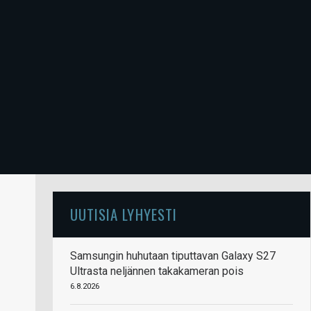
UUTISIA LYHYESTI
Samsungin huhutaan tiputtavan Galaxy S27
Ultrasta neljännen takakameran pois
6.8.2026