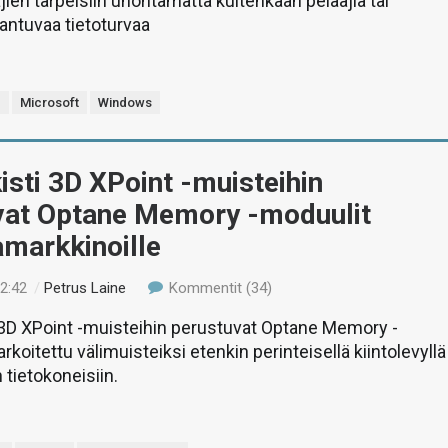
jien tarpeisiin unohtamatta kuitenkaan pelaajia tai
rantuvaa tietoturvaa
e
Microsoft
Windows
lkisti 3D XPoint -muisteihin
vat Optane Memory -moduulit
amarkkinoille
22:42
/
Petrus Laine
Kommentit (34)
 3D XPoint -muisteihin perustuvat Optane Memory -
rkoitettu välimuisteiksi etenkin perinteisellä kiintolevyllä
 tietokoneisiin.