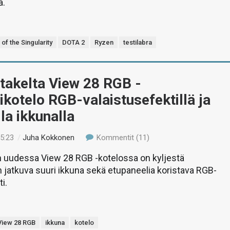
a.
of the Singularity
DOTA 2
Ryzen
testilabra
takelta View 28 RGB -
ikotelo RGB-valaistusefektillä ja
la ikkunalla
15:23
/
Juha Kokkonen
Kommentit (11)
 uudessa View 28 RGB -kotelossa on kyljestä
n jatkuva suuri ikkuna sekä etupaneelia koristava RGB-
i.
View 28 RGB
ikkuna
kotelo