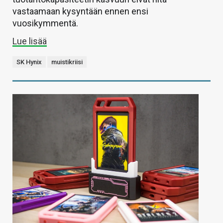
vastaamaan kysyntään ennen ensi
vuosikymmentä.
Lue lisää
SK Hynix
muistikriisi