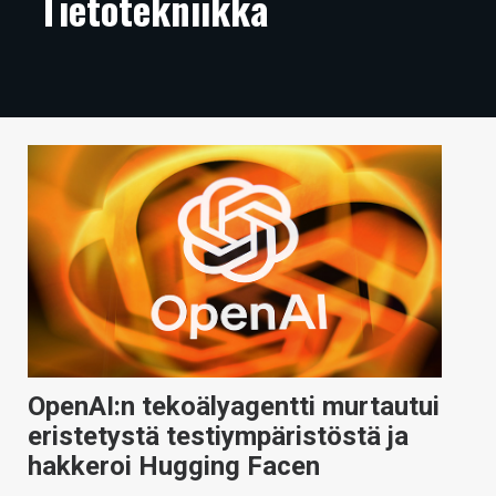
Tietotekniikka
ARTIKKELIT
VIDEOT
TECHBBS
TIETOA
HINTA.FI
KAUPPA
VAIHDA TEEMA
OpenAI:n tekoälyagentti murtautui
HAKU
eristetystä testiympäristöstä ja
hakkeroi Hugging Facen