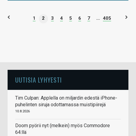
1
2
3
4
5
6
7
...
405
UUTISIA LYHYESTI
Tim Culpan: Applella on miljardin edestä iPhone-
puhelinten siruja odottamassa muistipiirejä
10.8.2026
Doom pyörii nyt (melkein) myös Commodore
64:llä