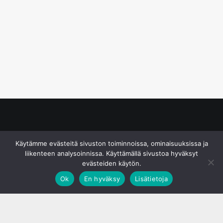
© S&J Media Oy
Käytämme evästeitä sivuston toiminnoissa, ominaisuuksissa ja
liikenteen analysoinnissa. Käyttämällä sivustoa hyväksyt
evästeiden käytön.
Ok
En hyväksy
Lisätietoja
;