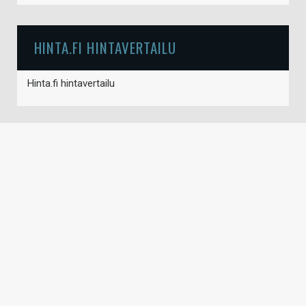
HINTA.FI HINTAVERTAILU
Hinta.fi hintavertailu