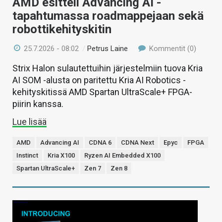
AMD esitteli Advancing AI -
tapahtumassa roadmappejaan sekä
robottikehityskitin
25.7.2026 - 08:02
/
Petrus Laine
Kommentit (0)
Strix Halon sulautettuihin järjestelmiin tuova Kria
AI SOM -alusta on paritettu Kria AI Robotics -
kehityskitissä AMD Spartan UltraScale+ FPGA-
piirin kanssa.
Lue lisää
AMD
Advancing AI
CDNA 6
CDNA Next
Epyc
FPGA
Instinct
Kria X100
Ryzen AI Embedded X100
Spartan UltraScale+
Zen 7
Zen 8