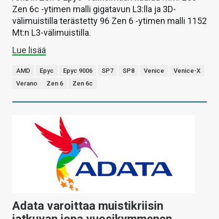
Zen 6c -ytimen malli gigatavun L3:lla ja 3D-
välimuistilla terästetty 96 Zen 6 -ytimen malli 1152
Mt:n L3-välimuistilla.
Lue lisää
AMD
Epyc
Epyc 9006
SP7
SP8
Venice
Venice-X
Verano
Zen 6
Zen 6c
Adata varoittaa muistikriisin