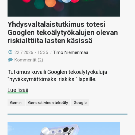
Yhdysvaltalaistutkimus totesi
Googlen tekoälytyökalujen olevan
riskialttiita lasten käsissä
22.7.2026 - 15:35
/
Timo Niemenmaa
Kommentit (2)
Tutkimus kuvaili Googlen tekoälytyökaluja
”hyväksymättömäksi riskiksi” lapsille.
Lue lisää
Gemini
Generatiivinen tekoäly
Google