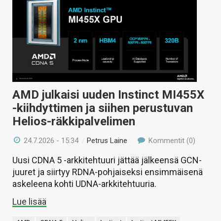
AMD julkaisi uuden Instinct MI455X
-kiihdyttimen ja siihen perustuvan
Helios-räkkipalvelimen
24.7.2026 - 15:34
/
Petrus Laine
Kommentit (0)
Uusi CDNA 5 -arkkitehtuuri jättää jälkeensä GCN-
juuret ja siirtyy RDNA-pohjaiseksi ensimmäisenä
askeleena kohti UDNA-arkkitehtuuria.
Lue lisää