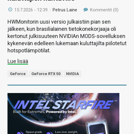
15.7.2026 - 12:39
/
Petrus Laine
Kommentit (0)
HWMonitorin uusi versio julkaistiin pian sen
jälkeen, kun brasilialainen tietokonekorjaaja oli
kertonut julkisuuteen NVIDIAn MODS-sovelluksen
kykenevän edelleen lukemaan kuluttajilta piilotetut
hotspotlämpötilat.
Lue lisää
GeForce
GeForce RTX 50
NVIDIA