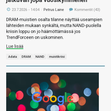
jatkuvan jopa vuosikymmenen
23.7.2026 - 14:04
/
Petrus Laine
Kommentit (43)
DRAM-muistien osalta tilanne näyttää useampien
lähteiden mukaan synkältä, mutta NAND-puolella
kriisin loppu on jo häämöttämässä jos
TrendForceen on uskominen.
Lue lisää
Adata
DRAM
NAND
muistikriisi