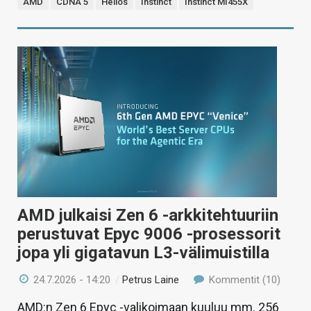
AMD
CDNA 5
Helios
Instinct
Instinct MI455X
AMD julkaisi Zen 6 -arkkitehtuuriin
perustuvat Epyc 9006 -prosessorit
jopa yli gigatavun L3-välimuistilla
24.7.2026 - 14:20
/
Petrus Laine
Kommentit (10)
AMD:n Zen 6 Epyc -valikoimaan kuuluu mm. 256