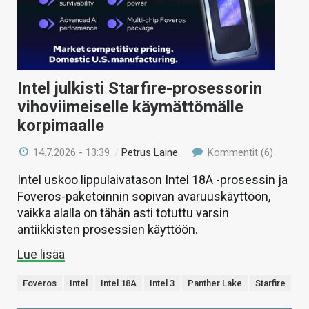
Intel julkisti Starfire-prosessorin
vihoviimeiselle käymättömälle
korpimaalle
14.7.2026 - 13:39
/
Petrus Laine
Kommentit (6)
Intel uskoo lippulaivatason Intel 18A -prosessin ja
Foveros-paketoinnin sopivan avaruuskäyttöön,
vaikka alalla on tähän asti totuttu varsin
antiikkisten prosessien käyttöön.
Lue lisää
Foveros
Intel
Intel 18A
Intel 3
Panther Lake
Starfire