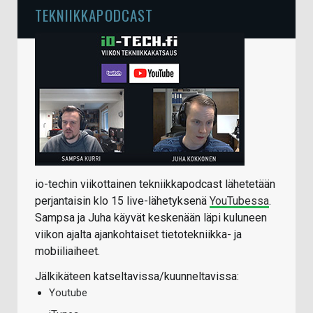
TEKNIIKKAPODCAST
io-techin viikottainen tekniikkapodcast lähetetään
perjantaisin klo 15 live-lähetyksenä
YouTubessa
.
Sampsa ja Juha käyvät keskenään läpi kuluneen
viikon ajalta ajankohtaiset tietotekniikka- ja
mobiiliaiheet.
Jälkikäteen katseltavissa/kuunneltavissa:
Youtube