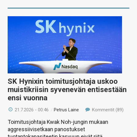
SK Hynixin toimitusjohtaja uskoo
muistikriisin syvenevän entisestään
ensi vuonna
21.7.2026 - 00:46
/
Petrus Laine
Kommentit (89)
Toimitusjohtaja Kwak Noh-jungin mukaan
aggressiivisetkaan panostukset
tuotantokapasiteetin kasvuun eivät riitä