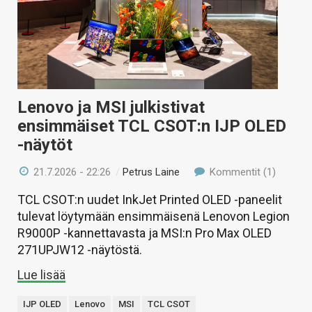
Lenovo ja MSI julkistivat
ensimmäiset TCL CSOT:n IJP OLED
-näytöt
21.7.2026 - 22:26
/
Petrus Laine
Kommentit (1)
TCL CSOT:n uudet InkJet Printed OLED -paneelit
tulevat löytymään ensimmäisenä Lenovon Legion
R9000P -kannettavasta ja MSI:n Pro Max OLED
271UPJW12 -näytöstä.
Lue lisää
IJP OLED
Lenovo
MSI
TCL CSOT