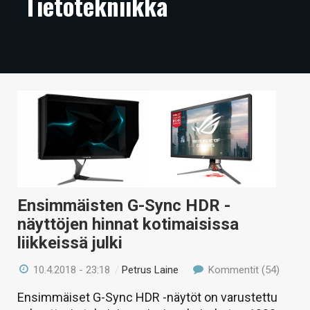
Tietotekniikka
ARTIKKELIT
VIDEOT
TECHBBS
TIETOA
HINTA.FI
KAUPPA
VAIHDA TEEMA
Ensimmäisten G-Sync HDR -
näyttöjen hinnat kotimaisissa
liikkeissä julki
HAKU
10.4.2018 - 23:18
/
Petrus Laine
Kommentit (54)
Ensimmäiset G-Sync HDR -näytöt on varustettu