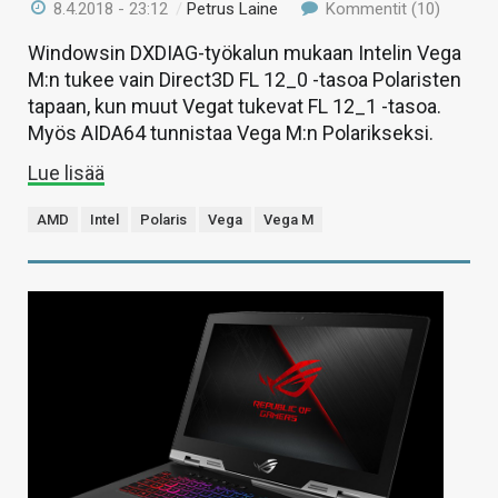
8.4.2018 - 23:12
/
Petrus Laine
Kommentit (10)
Windowsin DXDIAG-työkalun mukaan Intelin Vega
M:n tukee vain Direct3D FL 12_0 -tasoa Polaristen
tapaan, kun muut Vegat tukevat FL 12_1 -tasoa.
Myös AIDA64 tunnistaa Vega M:n Polarikseksi.
Lue lisää
AMD
Intel
Polaris
Vega
Vega M