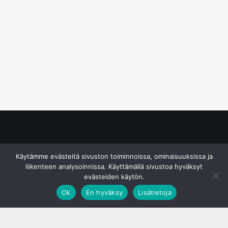
© S&J Media Oy
Käytämme evästeitä sivuston toiminnoissa, ominaisuuksissa ja
liikenteen analysoinnissa. Käyttämällä sivustoa hyväksyt
evästeiden käytön.
Ok
En hyväksy
Lisätietoja
;