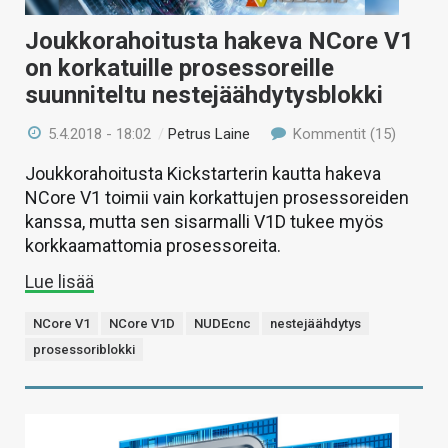
Joukkorahoitusta hakeva NCore V1
on korkatuille prosessoreille
suunniteltu nestejäähdytysblokki
5.4.2018 - 18:02
/
Petrus Laine
Kommentit (15)
Joukkorahoitusta Kickstarterin kautta hakeva
NCore V1 toimii vain korkattujen prosessoreiden
kanssa, mutta sen sisarmalli V1D tukee myös
korkkaamattomia prosessoreita.
Lue lisää
NCore V1
NCore V1D
NUDEcnc
nestejäähdytys
prosessoriblokki