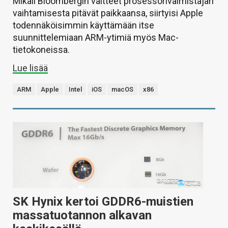
Mikäli Bloombergin väitteet prosessorivalmistajan
vaihtamisesta pitävät paikkaansa, siirtyisi Apple
todennäköisimmin käyttämään itse
suunnittelemiaan ARM-ytimiä myös Mac-
tietokoneissa.
Lue lisää
ARM
Apple
Intel
iOS
macOS
x86
SK Hynix kertoi GDDR6-muistien
massatuotannon alkavan