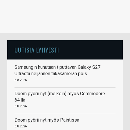
UUTISIA LYHYESTI
Samsungin huhutaan tiputtavan Galaxy S27
Ultrasta neljännen takakameran pois
6.8.2026
Doom pyörii nyt (melkein) myös Commodore
64:llä
6.8.2026
Doom pyörii nyt myös Paintissa
6.8.2026