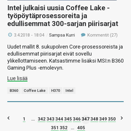
Intel julkaisi uusia Coffee Lake -
työpöytäprosessoreita ja
edullisemmat 300-sarjan piirisarjat
3.4.2018 - 18:04
/
Sampsa Kurri
Kommentit (27)
Uudet mallit 8. sukupolven Core-prosessoreista ja
edullisemmat piirisarjat eivät sovellu
ylikellottamiseen. Katsastimme lisäksi MSI:n B360
Gaming Plus -emolevyn.
Lue lisää
B360
Coffee Lake
H370
Intel
1
...
342
343
344
345
346
347
348
349
350
351
352
...
405