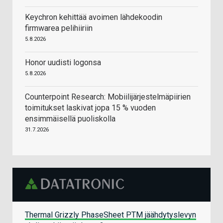
Keychron kehittää avoimen lähdekoodin
firmwarea pelihiiriin
5.8.2026
Honor uudisti logonsa
5.8.2026
Counterpoint Research: Mobiilijärjestelmäpiirien
toimitukset laskivat jopa 15 % vuoden
ensimmäisellä puoliskolla
31.7.2026
Thermal Grizzly PhaseSheet PTM jäähdytyslevyn