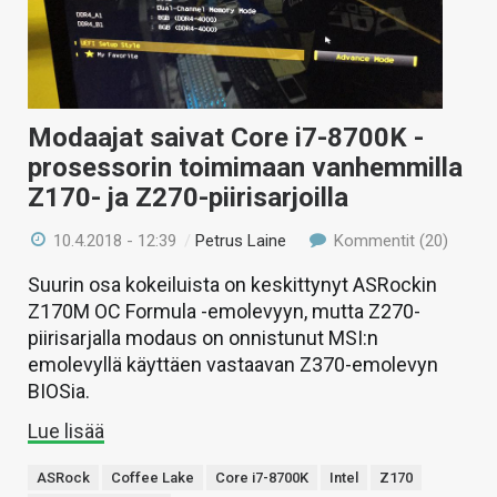
Modaajat saivat Core i7-8700K -
prosessorin toimimaan vanhemmilla
Z170- ja Z270-piirisarjoilla
10.4.2018 - 12:39
/
Petrus Laine
Kommentit (20)
Suurin osa kokeiluista on keskittynyt ASRockin
Z170M OC Formula -emolevyyn, mutta Z270-
piirisarjalla modaus on onnistunut MSI:n
emolevyllä käyttäen vastaavan Z370-emolevyn
BIOSia.
Lue lisää
ASRock
Coffee Lake
Core i7-8700K
Intel
Z170