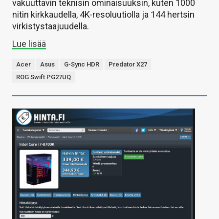
vakuuttavin teknisin ominaisuuksin, kuten 1000
nitin kirkkaudella, 4K-resoluutiolla ja 144 hertsin
virkistystaajuudella.
Lue lisää
Acer
Asus
G-Sync HDR
Predator X27
ROG Swift PG27UQ