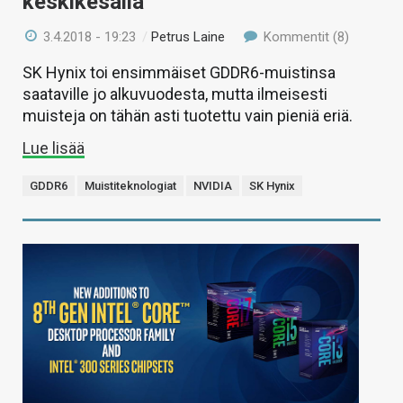
keskikesällä
3.4.2018 - 19:23
/
Petrus Laine
Kommentit (8)
SK Hynix toi ensimmäiset GDDR6-muistinsa
saataville jo alkuvuodesta, mutta ilmeisesti
muisteja on tähän asti tuotettu vain pieniä eriä.
Lue lisää
GDDR6
Muistiteknologiat
NVIDIA
SK Hynix