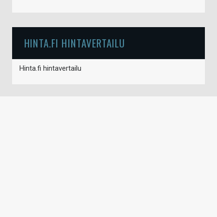
HINTA.FI HINTAVERTAILU
Hinta.fi hintavertailu