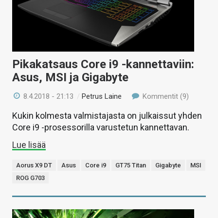
Pikakatsaus Core i9 -kannettaviin:
Asus, MSI ja Gigabyte
8.4.2018 - 21:13
/
Petrus Laine
Kommentit (9)
Kukin kolmesta valmistajasta on julkaissut yhden
Core i9 -prosessorilla varustetun kannettavan.
Lue lisää
Aorus X9 DT
Asus
Core i9
GT75 Titan
Gigabyte
MSI
ROG G703