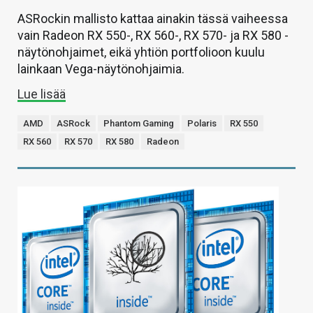
ASRockin mallisto kattaa ainakin tässä vaiheessa
vain Radeon RX 550-, RX 560-, RX 570- ja RX 580 -
näytönohjaimet, eikä yhtiön portfolioon kuulu
lainkaan Vega-näytönohjaimia.
Lue lisää
AMD
ASRock
Phantom Gaming
Polaris
RX 550
RX 560
RX 570
RX 580
Radeon