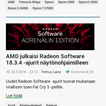
AMD
Pinnacle Ridge
Ryzen
Ryzen 2000
Ryzen 5 2600
Ryzen 5 2600X
Ryzen 7 2700X
AMD julkaisi Radeon Software
18.3.4 -ajurit näytönohjaimilleen
26.3.2018 - 22:13
/
Petrus Laine
Kommentit (0)
Uudet Radeon Software -ajurit tuovat mukanaan
virallisen tuen Far Cry 5 -pelille.
Lue lisää
Ajurit
Näytönohjaimet
Radeon