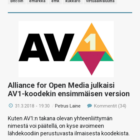
Bitcoin
emarkka
emk
kukkaro
virtuaalivaluutta
Alliance for Open Media julkaisi
AV1-koodekin ensimmäisen version
31.3.2018 - 19:30
/
Petrus Laine
Kommentit (34)
Kuten AV1:n takana olevan yhteenliittymän
nimestä voi päätellä, on kyse avoimeen
lähdekoodiin perustuvasta ilmaisesta koodekista.