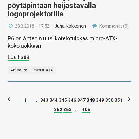
pöytäpintaan heijastavalla
logoprojektorilla
23.3.2018 - 17:52
/
Juha Kokkonen
Kommentit (9)
P6 on Antecin uusi kotelotulokas micro-ATX-
kokoluokkaan.
Lue lisää
Antec P6
micro-ATX
1
...
343
344
345
346
347
348
349
350
351
352
353
...
405