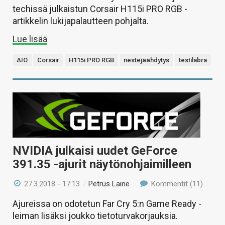
techissä julkaistun Corsair H115i PRO RGB -
artikkelin lukijapalautteen pohjalta.
Lue lisää
AIO
Corsair
H115i PRO RGB
nestejäähdytys
testilabra
NVIDIA julkaisi uudet GeForce
391.35 -ajurit näytönohjaimilleen
27.3.2018 - 17:13
/
Petrus Laine
Kommentit (11)
Ajureissa on odotetun Far Cry 5:n Game Ready -
leiman lisäksi joukko tietoturvakorjauksia.