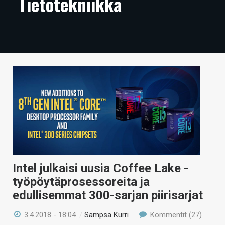
Tietotekniikka
ARTIKKELIT
VIDEOT
TECHBBS
TIETOA
HINTA.FI
KAUPPA
VAIHDA TEEMA
Intel julkaisi uusia Coffee Lake -
työpöytäprosessoreita ja
HAKU
edullisemmat 300-sarjan piirisarjat
3.4.2018 - 18:04
/
Sampsa Kurri
Kommentit (27)