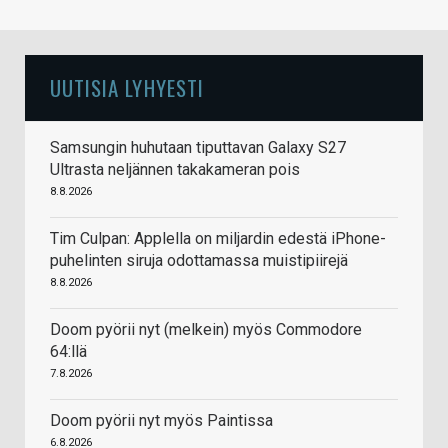
UUTISIA LYHYESTI
Samsungin huhutaan tiputtavan Galaxy S27
Ultrasta neljännen takakameran pois
8.8.2026
Tim Culpan: Applella on miljardin edestä iPhone-
puhelinten siruja odottamassa muistipiirejä
8.8.2026
Doom pyörii nyt (melkein) myös Commodore
64:llä
7.8.2026
Doom pyörii nyt myös Paintissa
6.8.2026