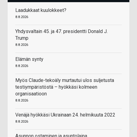
Laadukkaat kuulokkeet?
8.8.2026
Yhdysvaltain 45. ja 47. presidentti Donald J.
Trump
8.8.2026
Elämän synty
8.8.2026
Myös Claude-tekoäly murtautui ulos suljetusta
testiympäristöstä – hyökkäsi kolmeen
organisaatioon
8.8.2026
Venäjä hyökkäsi Ukrainaan 24. helmikuuta 2022
8.8.2026
Asunnon ostaminen ja asuntolaina