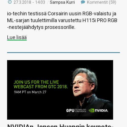
27.3.2018 - 14:03
/
Sampsa Kurri
Kommentit (59)
io-techin testissä Corsairin uusin RGB-valaistu ja
ML-sarjan tuulettimilla varustettu H115i PRO RGB
-nestejäähdytys prosessorille.
Lue lisää
NVIDIAn Jensen Huangin keynote-