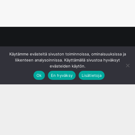
© S&J Media Oy
Käytämme evästeitä sivuston toiminnoissa, ominaisuuksissa ja
liikenteen analysoinnissa. Käyttämällä sivustoa hyväksyt
evästeiden käytön.
Ok
En hyväksy
Lisätietoja
;