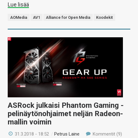
Lue lisää
AOMedia
AV1
Alliance for Open Media
Koodekit
ASRock julkaisi Phantom Gaming -
pelinäytönohjaimet neljän Radeon-
mallin voimin
31.3.2018 - 18:52
/
Petrus Laine
Kommentit (9)