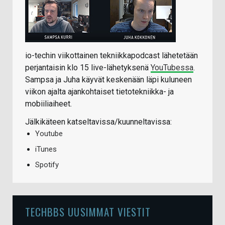
io-techin viikottainen tekniikkapodcast lähetetään
perjantaisin klo 15 live-lähetyksenä
YouTubessa
.
Sampsa ja Juha käyvät keskenään läpi kuluneen
viikon ajalta ajankohtaiset tietotekniikka- ja
mobiiliaiheet.
Jälkikäteen katseltavissa/kuunneltavissa:
Youtube
iTunes
Spotify
TECHBBS UUSIMMAT VIESTIT