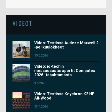
VIDEOT
Video: Testissä Audeze Maxwell 2
-pelikuulokkeet
15.6.2026
Video: io-techin
messuosastoraportit Computex
2026 -tapahtumasta
3.6.2026
Video: Testissä Keychron K2 HE
All-Wood
13.4.2026