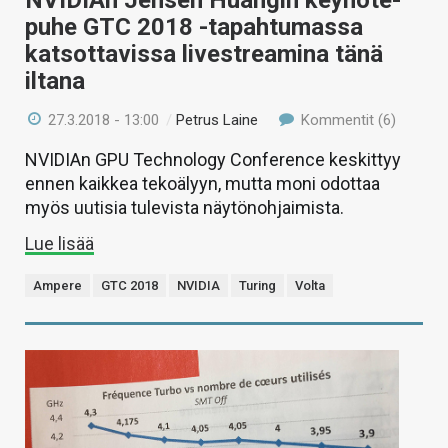
puhe GTC 2018 -tapahtumassa
katsottavissa livestreamina tänä
iltana
27.3.2018 - 13:00
/
Petrus Laine
Kommentit (6)
NVIDIAn GPU Technology Conference keskittyy
ennen kaikkea tekoälyyn, mutta moni odottaa
myös uutisia tulevista näytönohjaimista.
Lue lisää
Ampere
GTC 2018
NVIDIA
Turing
Volta