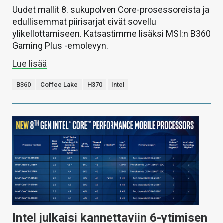
Uudet mallit 8. sukupolven Core-prosessoreista ja
edullisemmat piirisarjat eivät sovellu
ylikellottamiseen. Katsastimme lisäksi MSI:n B360
Gaming Plus -emolevyn.
Lue lisää
B360
Coffee Lake
H370
Intel
Intel julkaisi kannettaviin 6-ytimisen