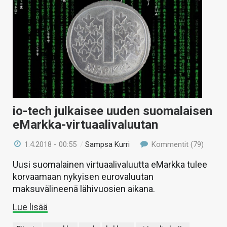
io-tech julkaisee uuden suomalaisen
eMarkka-virtuaalivaluutan
1.4.2018 - 00:55
/
Sampsa Kurri
Kommentit (79)
Uusi suomalainen virtuaalivaluutta eMarkka tulee
korvaamaan nykyisen eurovaluutan
maksuvälineenä lähivuosien aikana.
Lue lisää