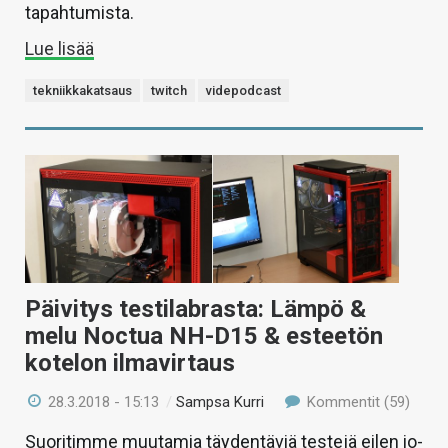
tapahtumista.
Lue lisää
tekniikkakatsaus
twitch
videpodcast
Päivitys testilabrasta: Lämpö &
melu Noctua NH-D15 & esteetön
kotelon ilmavirtaus
28.3.2018 - 15:13
/
Sampsa Kurri
Kommentit (59)
Suoritimme muutamia täydentäviä testejä eilen io-