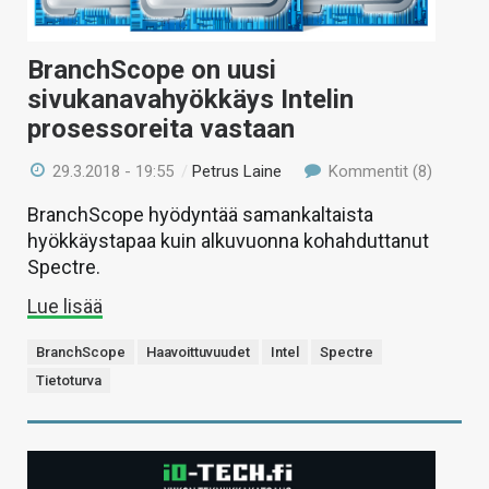
BranchScope on uusi
sivukanavahyökkäys Intelin
prosessoreita vastaan
29.3.2018 - 19:55
/
Petrus Laine
Kommentit (8)
BranchScope hyödyntää samankaltaista
hyökkäystapaa kuin alkuvuonna kohahduttanut
Spectre.
Lue lisää
BranchScope
Haavoittuvuudet
Intel
Spectre
Tietoturva