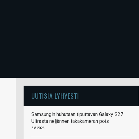
UUTISIA LYHYESTI
Samsungin huhutaan tiputtavan Galaxy S27
Ultrasta neljännen takakameran pois
8.8.2026