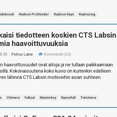
ähdekoodi
Radeon ProRender
Radeon Rays
Raytracing
aisi tiedotteen koskien CTS Labsin
mia haavoittuvuuksia
18:58
/
Petrus Laine
Kommentit (23)
haavoittuvuudet ovat aitoja ja ne tullaan paikkaamaan
sillä. Kokonaisuutena koko kuvio on kuitenkin edelleen
ttyen lähinnä CTS Labsin motiiveihin asian suhteen.
s
Chimera
Fallout
Masterkey
Ryzenfall
Tietoturva