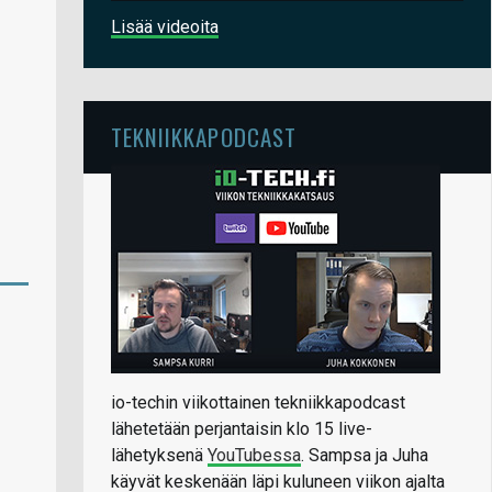
Lisää videoita
TEKNIIKKAPODCAST
io-techin viikottainen tekniikkapodcast
lähetetään perjantaisin klo 15 live-
lähetyksenä
YouTubessa
. Sampsa ja Juha
käyvät keskenään läpi kuluneen viikon ajalta