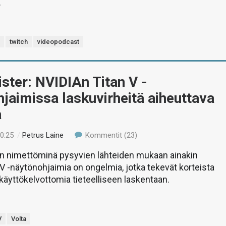
.
s
twitch
videopodcast
ster: NVIDIAn Titan V -
jaimissa laskuvirheitä aiheuttava
a
20:25
/
Petrus Laine
Kommentit (23)
in nimettöminä pysyvien lähteiden mukaan ainakin
V -näytönohjaimia on ongelmia, jotka tekevät korteista
äyttökelvottomia tieteelliseen laskentaan.
V
Volta