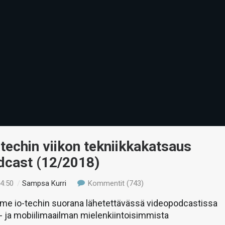
-techin viikon tekniikkakatsaus
dcast (12/2018)
14:50
/
Sampsa Kurri
Kommentit (743)
e io-techin suorana lähetettävässä videopodcastissa
a- ja mobiilimaailman mielenkiintoisimmista