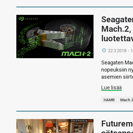
Seagaten
Mach.2,
luotett
22.3.2018 - 
Seagaten Mach
nopeuksiin n
asemien siir
Lue lisää
HAMR
Mach.
Futurema