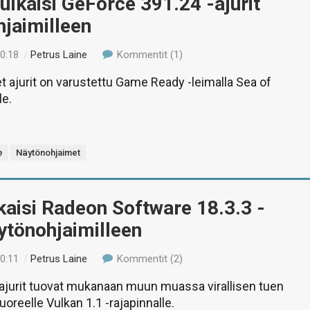
ulkaisi GeForce 391.24 -ajurit
jaimilleen
20:18
/
Petrus Laine
Kommentit (1)
 ajurit on varustettu Game Ready -leimalla Sea of
le.
e
Näytönohjaimet
aisi Radeon Software 18.3.3 -
äytönohjaimilleen
20:11
/
Petrus Laine
Kommentit (2)
ajurit tuovat mukanaan muun muassa virallisen tuen
oreelle Vulkan 1.1 -rajapinnalle.