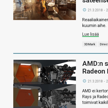
säteens
21.3.2018 - 
Reaaliaikain
kuumin aihe.
Lue lisää
3DMark
Direc
AMD:n s
Radeon 
21.3.2018 - 
AMD ei kerton
Rays ja Rade
toimivat kaiki