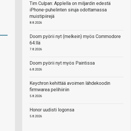
Tim Culpan: Applella on miljardin edestä
iPhone-puhelinten siruja odottamassa
muistipiirejä
8.8.2026
Doom pyörii nyt (melkein) myös Commodore
64:llä
7.8.2026
Doom pyörii nyt myös Paintissa
6.8.2026
Keychron kehittää avoimen lähdekoodin
firmwarea pelihiiriin
5.8.2026
Honor uudisti logonsa
5.8.2026