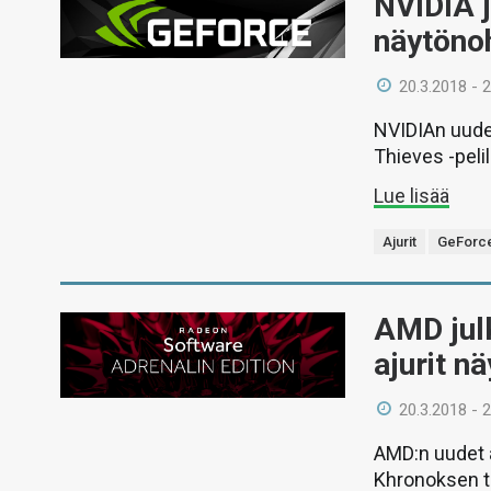
NVIDIA j
näytönoh
20.3.2018 - 
NVIDIAn uudet
Thieves -pelil
Lue lisää
Ajurit
GeForc
AMD julk
ajurit n
20.3.2018 - 
AMD:n uudet 
Khronoksen tu