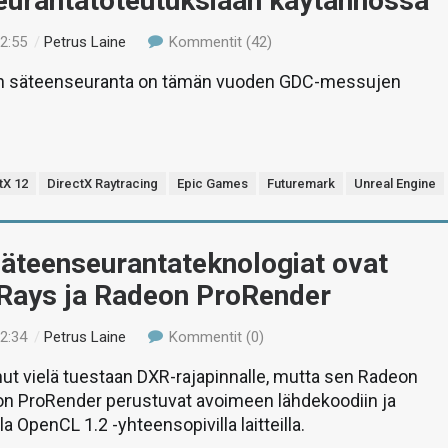
eurantatoteutuksiaan käytännössä
22:55
/
Petrus Laine
Kommentit (42)
en säteenseuranta on tämän vuoden GDC-messujen
tX 12
DirectX Raytracing
Epic Games
Futuremark
Unreal Engine
äteenseurantateknologiat ovat
Rays ja Radeon ProRender
22:34
/
Petrus Laine
Kommentit (0)
ut vielä tuestaan DXR-rajapinnalle, mutta sen Radeon
on ProRender perustuvat avoimeen lähdekoodiin ja
lla OpenCL 1.2 -yhteensopivilla laitteilla.