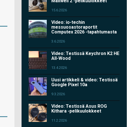
Maxwell 2 -pelikuulokkeet
15.6.2026
Video: io-techin
messuosastoraportit
Computex 2026 -tapahtumasta
3.6.2026
Video: Testissä Keychron K2 HE
All-Wood
13.4.2026
Uusi artikkeli & video: Testissä
Google Pixel 10a
9.3.2026
Video: Testissä Asus ROG
Kithara -pelikuulokkeet
11.2.2026