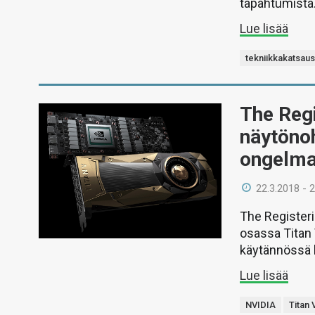
tapahtumista
Lue lisää
tekniikkakatsau
The Regi
näytönoh
ongelm
22.3.2018 - 
The Register
osassa Titan 
käytännössä k
Lue lisää
NVIDIA
Titan 