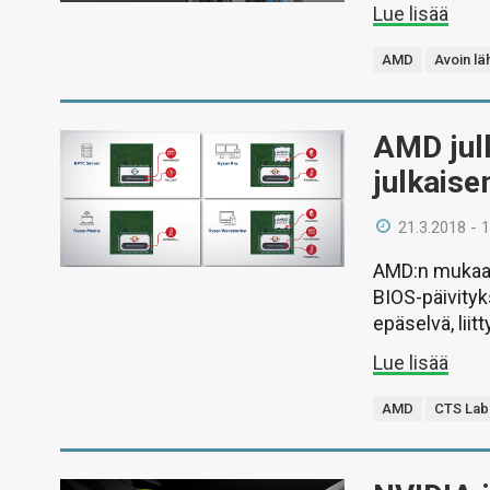
Lue lisää
AMD
Avoin l
AMD julk
julkaise
21.3.2018 - 
AMD:n mukaan 
BIOS-päivityk
epäselvä, lii
Lue lisää
AMD
CTS Lab