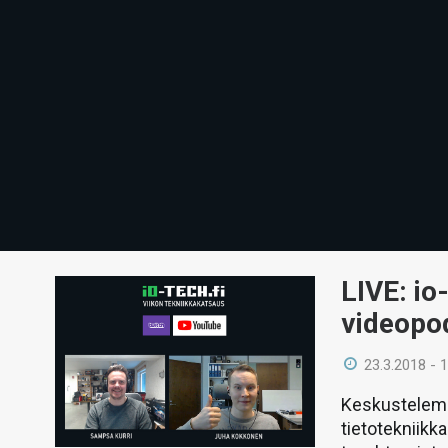
LIVE: io
videopo
23.3.2018 - 
Keskustelemm
tietotekniikk