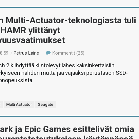
 Multi-Actuator-teknologiasta tuli
 HAMR ylittänyt
avuusvaatimukset
18:59
/
Petrus Laine
Kommentit (25)
.2 kiihdyttää kiintolevyt lähes kaksinkertaisiin
ykyiseen nähden mutta jää vajaaksi perustason SSD-
tonopeuksista.
2
Multi Actuator
Seagate
rk ja Epic Games esittelivät omia