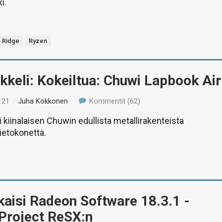
i.
e Ridge
Ryzen
ikkeli: Kokeiltua: Chuwi Lapbook Air
:21
/
Juha Kokkonen
Kommentit (62)
i kiinalaisen Chuwin edullista metallirakenteista
ietokonetta.
aisi Radeon Software 18.3.1 -
a Project ReSX:n