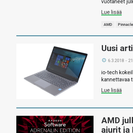
vuotaneet julk
Lue lisää
AMD
Pinnacl
Uusi art
6.3.2018 - 21
io-tech kokeil
kannettavaa t
Lue lisää
AMD julk
ajurit j