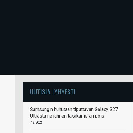
UUTISIA LYHYESTI
Samsungin huhutaan tiputtavan Galaxy S27
Ultrasta neljännen takakameran pois
7.8.2026