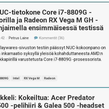
NUC-tietokone Core i7-8809G -
orilla ja Radeon RX Vega M GH -
hjaimella ensimmäisessä testissä
:42
/
Petrus Laine
Kommentit (36)
Playwares-sivuston testiin päässyt NUC-kokoonpano on
inkarnaatio syksyllä yleisöä kohahduttaneesta AMD:n
kkapiirillä varustetusta Core i7-8809G -prosessorista.
-8809G
Intel
RX Vega M
Radeon
ikkeli: Kokeiltua: Acer Predator
00 -pelihiiri & Galea 500 -headset