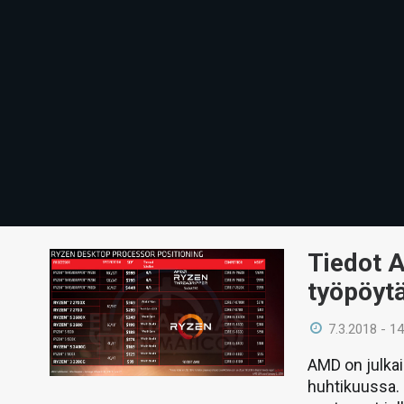
Tiedot A
työpöytä
7.3.2018 - 14
AMD on julka
huhtikuussa.