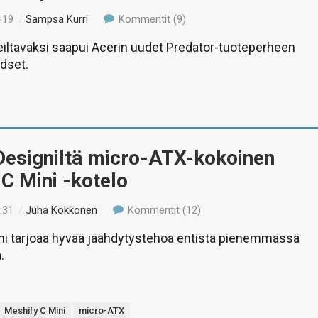
:19
/
Sampsa Kurri
Kommentit (9)
eiltavaksi saapui Acerin uudet Predator-tuoteperheen
adset.
Designiltä micro-ATX-kokoinen
C Mini -kotelo
:31
/
Juha Kokkonen
Kommentit (12)
ni tarjoaa hyvää jäähdytystehoa entistä pienemmässä
.
Meshify C Mini
micro-ATX