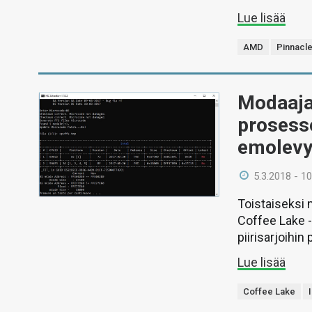
Lue lisää
AMD
Pinnacl
Modaaja
prosesso
emolevyi
5.3.2018 - 10
Toistaiseksi 
Coffee Lake 
piirisarjoihin
Lue lisää
Coffee Lake