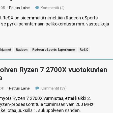
:05
/
Petrus Laine
Kommentit (4)
t ReSX on pidemmältä nimeltään Radeon eSports
a se pyrkii parantamaan pelikokemusta mm. vasteaikoja
hjaimet
Radeon
Radeon eSports Experience
ReSX
polven Ryzen 7 2700X vuotokuvien
a
:41
/
Petrus Laine
Kommentit (39)
yötä Ryzen 7 2700X varmistaa, ettei kaikki 2.
yzen-prosessorit tule toimimaan vain 200 MHz
kellotaajuuksilla 1. sukupolveen nähden.