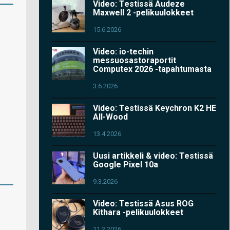
Video: Testissä Audeze
Maxwell 2 -pelikuulokkeet
15.6.2026
Video: io-techin
messuosastoraportit
Computex 2026 -tapahtumasta
3.6.2026
Video: Testissä Keychron K2 HE
All-Wood
13.4.2026
Uusi artikkeli & video: Testissä
Google Pixel 10a
9.3.2026
Video: Testissä Asus ROG
Kithara -pelikuulokkeet
11.2.2026