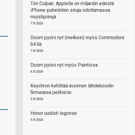
Tim Culpan: Applella on miljardin edestä
iPhone-puhelinten siruja odottamassa
muistipiirejä
7.8.2026
Doom pyörii nyt (melkein) myös Commodore
64:llä
7.8.2026
Doom pyörii nyt myös Paintissa
6.8.2026
Keychron kehittää avoimen lähdekoodin
firmwarea pelihiiriin
5.8.2026
Honor uudisti logonsa
5.8.2026