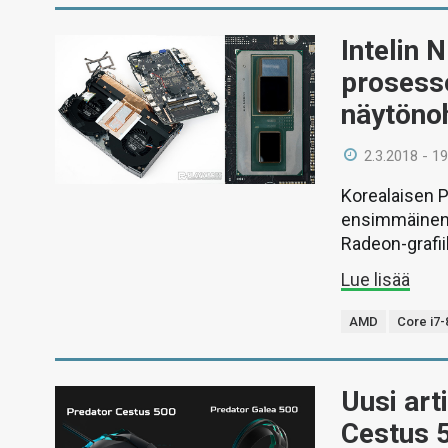
Intelin 
prosess
näytöno
2.3.2018 - 19
Korealaisen 
ensimmäinen 
Radeon-grafii
Lue lisää
AMD
Core i7
Uusi art
Cestus 5