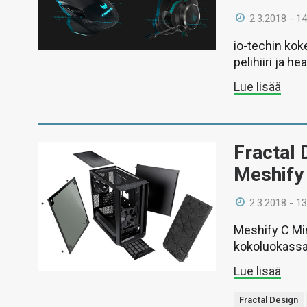
2.3.2018 - 14
io-techin kok
pelihiiri ja he
Lue lisää
Fractal 
Meshify 
2.3.2018 - 13
Meshify C Mi
kokoluokassa
Lue lisää
Fractal Design