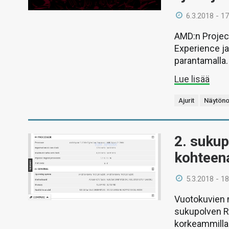
6.3.2018 - 17
AMD:n Projec
Experience j
parantamalla.
Lue lisää
Ajurit
Näytöno
2. suku
kohteen
5.3.2018 - 18
Vuotokuvien m
sukupolven R
korkeammilla 