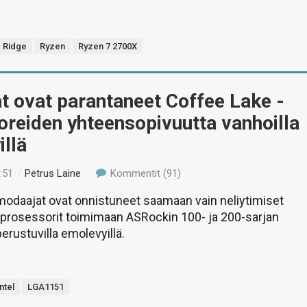
e Ridge
Ryzen
Ryzen 7 2700X
t ovat parantaneet Coffee Lake -
reiden yhteensopivuutta vanhoilla
llä
:51
/
Petrus Laine
Kommentit (91)
modaajat ovat onnistuneet saamaan vain neliytimiset
-prosessorit toimimaan ASRockin 100- ja 200-sarjan
 perustuvilla emolevyillä.
Intel
LGA1151