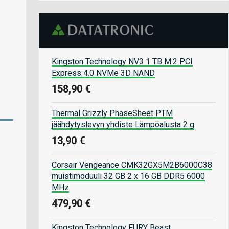
Kingston Technology NV3 1 TB M.2 PCI
Express 4.0 NVMe 3D NAND
158,90 €
Thermal Grizzly PhaseSheet PTM
jäähdytyslevyn yhdiste Lämpöalusta 2 g
13,90 €
Corsair Vengeance CMK32GX5M2B6000C38
muistimoduuli 32 GB 2 x 16 GB DDR5 6000
MHz
479,90 €
Kingston Technology FURY Beast