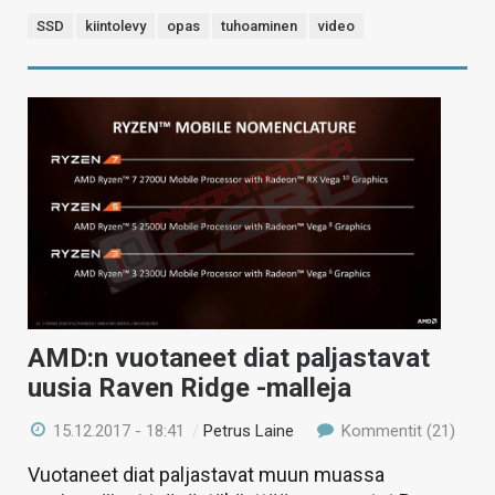
SSD
kiintolevy
opas
tuhoaminen
video
AMD:n vuotaneet diat paljastavat
uusia Raven Ridge -malleja
15.12.2017 - 18:41
/
Petrus Laine
Kommentit (21)
Vuotaneet diat paljastavat muun muassa