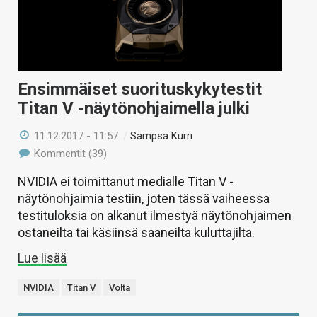
Ensimmäiset suorituskykytestit
Titan V -näytönohjaimella julki
11.12.2017 - 11:57
/
Sampsa Kurri
Kommentit (39)
NVIDIA ei toimittanut medialle Titan V -
näytönohjaimia testiin, joten tässä vaiheessa
testituloksia on alkanut ilmestyä näytönohjaimen
ostaneilta tai käsiinsä saaneilta kuluttajilta.
Lue lisää
NVIDIA
Titan V
Volta