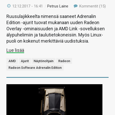
12.12.2017 - 16:41
/
Petrus Laine
Kommentit (15)
Ruusulajikkeelta nimensä saaneet Adrenalin
Edition -ajurit tuovat mukanaan uuden Radeon
Overlay -ominaisuuden ja AMD Link -sovelluksen
älypuhelimiin ja taulutietokoneisiin. Myös Linux-
puoli on kokenut merkittäviä uudistuksia.
Lue lisää
AMD
Ajurit
Näytönohjain
Radeon
Radeon Software Adrenalin Edition