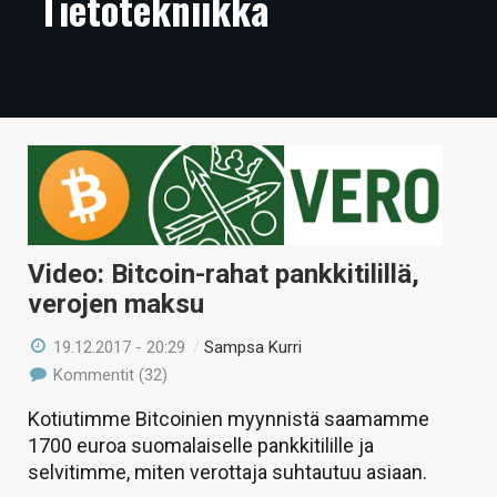
Tietotekniikka
ARTIKKELIT
VIDEOT
TECHBBS
TIETOA
HINTA.FI
KAUPPA
Video: Bitcoin-rahat pankkitilillä,
verojen maksu
VAIHDA TEEMA
19.12.2017 - 20:29
/
Sampsa Kurri
Kommentit (32)
Kotiutimme Bitcoinien myynnistä saamamme
HAKU
1700 euroa suomalaiselle pankkitilille ja
selvitimme, miten verottaja suhtautuu asiaan.