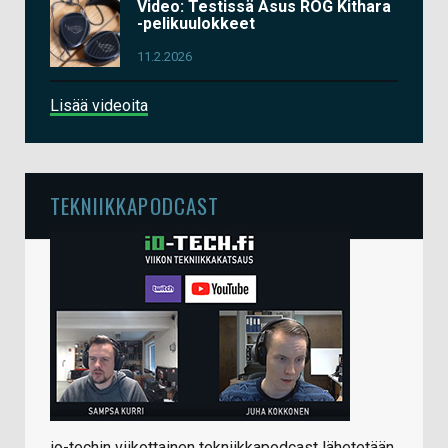
Video: Testissä Asus ROG Kithara
-pelikuulokkeet
11.2.2026
Lisää videoita
TEKNIIKKAPODCAST
io-techin viikottainen tekniikkapodcast lähetetään