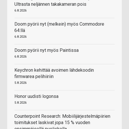
Ultrasta neljännen takakameran pois
6.8.2026
Doom pyörii nyt (melkein) myös Commodore
64:llä
6.8.2026
Doom pyörii nyt myös Paintissa
6.8.2026
Keychron kehittää avoimen lähdekoodin
firmwarea pelihiiriin
5.8.2026
Honor uudisti logonsa
5.8.2026
Counterpoint Research: Mobiilijärjestelmäpiirien
toimitukset laskivat jopa 15 % vuoden
ensimmäisellä puoliskolla