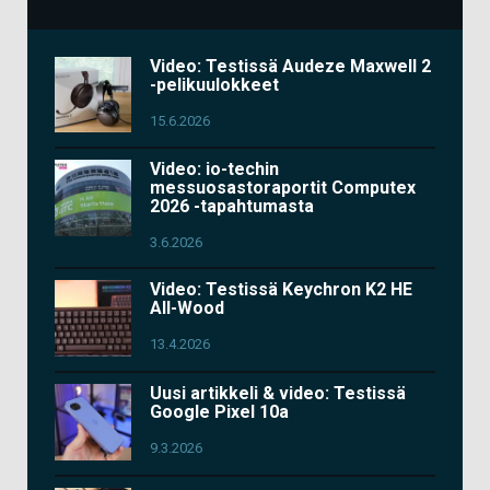
Video: Testissä Audeze Maxwell 2
-pelikuulokkeet
15.6.2026
Video: io-techin
messuosastoraportit Computex
2026 -tapahtumasta
3.6.2026
Video: Testissä Keychron K2 HE
All-Wood
13.4.2026
Uusi artikkeli & video: Testissä
Google Pixel 10a
9.3.2026