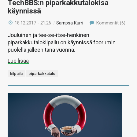
TechBBS:n piparkakkutalokisa
käynnissä
18.12.2017 - 21:26
/
Sampsa Kurri
Kommentit (6)
Jouluinen ja tee-se-itse-henkinen
piparkakkutalokilpailu on käynnissä foorumin
puolella jälleen tänä vuonna.
Lue lisää
kilpailu
piparkakkutalo