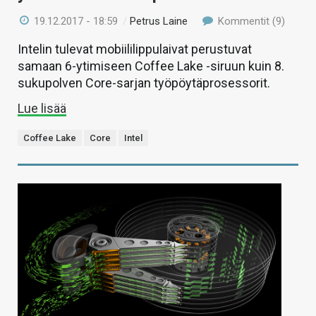
19.12.2017 - 18:59
/
Petrus Laine
Kommentit (9)
Intelin tulevat mobiililippulaivat perustuvat
samaan 6-ytimiseen Coffee Lake -siruun kuin 8.
sukupolven Core-sarjan työpöytäprosessorit.
Lue lisää
Coffee Lake
Core
Intel