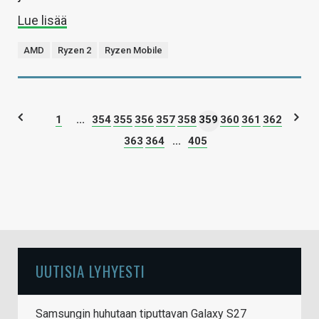
Lue lisää
AMD
Ryzen 2
Ryzen Mobile
1
...
354
355
356
357
358
359
360
361
362
363
364
...
405
UUTISIA LYHYESTI
Samsungin huhutaan tiputtavan Galaxy S27