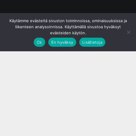
© S&J Media Oy
Käytämme evästeitä sivuston toiminnoissa, ominaisuuksissa ja
liikenteen analysoinnissa. Käyttämällä sivustoa hyväksyt
evästeiden käytön.
Ok
En hyväksy
Lisätietoja
;