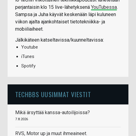
perjantaisin klo 15 live-lähetyksenä
YouTubessa
.
Sampsa ja Juha käyvät keskenään läpi kuluneen
viikon ajalta ajankohtaiset tietotekniikka- ja
mobiiliaiheet.
Jälkikäteen katseltavissa/kuunneltavissa:
Youtube
iTunes
Spotify
TECHBBS UUSIMMAT VIESTIT
Mikä ärsyttää kanssa-autoilijoissa?
7.8.2026
RVS, Motor up ja muut ihmeaineet.