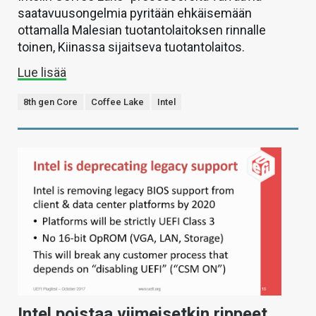
saatavuusongelmia pyritään ehkäisemään
ottamalla Malesian tuotantolaitoksen rinnalle
toinen, Kiinassa sijaitseva tuotantolaitos.
Lue lisää
8th gen Core
Coffee Lake
Intel
Intel poistaa viimeisetkin rippeet