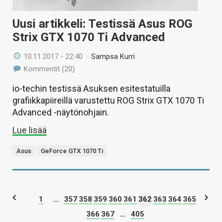
Uusi artikkeli: Testissä Asus ROG
Strix GTX 1070 Ti Advanced
10.11.2017 - 22:40
/
Sampsa Kurri
Kommentit (20)
io-techin testissä Asuksen esitestatuilla
grafiikkapiireillä varustettu ROG Strix GTX 1070 Ti
Advanced -näytönohjain.
Lue lisää
Asus
GeForce GTX 1070 Ti
1
...
357
358
359
360
361
362
363
364
365
366
367
...
405