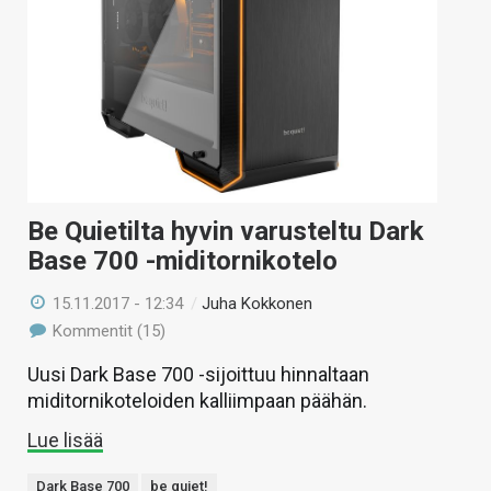
Be Quietilta hyvin varusteltu Dark
Base 700 -miditornikotelo
15.11.2017 - 12:34
/
Juha Kokkonen
Kommentit (15)
Uusi Dark Base 700 -sijoittuu hinnaltaan
miditornikoteloiden kalliimpaan päähän.
Lue lisää
Dark Base 700
be quiet!