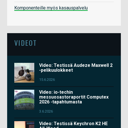
Komponenteille myös kasauspalvelu
VIDEOT
Video: Testissä Audeze Maxwell 2
-pelikuulokkeet
15.6.2026
Video: io-techin
messuosastoraportit Computex
2026 -tapahtumasta
3.6.2026
Video: Testissä Keychron K2 HE