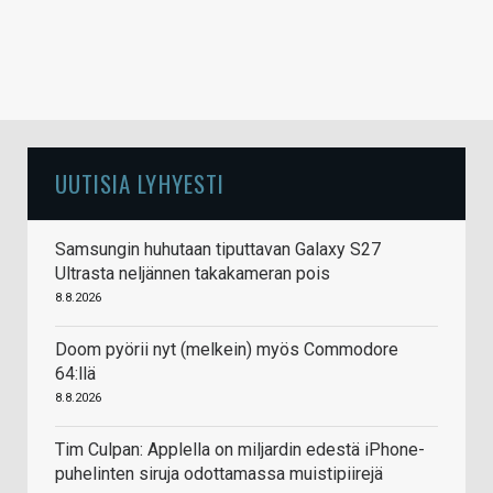
UUTISIA LYHYESTI
Samsungin huhutaan tiputtavan Galaxy S27
Ultrasta neljännen takakameran pois
8.8.2026
Doom pyörii nyt (melkein) myös Commodore
64:llä
8.8.2026
Tim Culpan: Applella on miljardin edestä iPhone-
puhelinten siruja odottamassa muistipiirejä