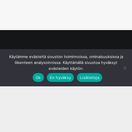
© S&J Media Oy
Käytämme evästeitä sivuston toiminnoissa, ominaisuuksissa ja
liikenteen analysoinnissa. Käyttämällä sivustoa hyväksyt
evästeiden käytön.
Ok
En hyväksy
Lisätietoja
;