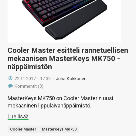
KAUPPA
VAIHDA TEEMA
Cooler Master esitteli rannetuellisen
HAKU
mekaanisen MasterKeys MK750 -
näppäimistön
22.11.2017 - 17:39
/
Juha Kokkonen
Kommentit (3)
MasterKeys MK750 on Cooler Masterin uusi
mekaaninen lippulaivanäppäimistö.
Lue lisää
Cooler Master
MasterKeys MK750