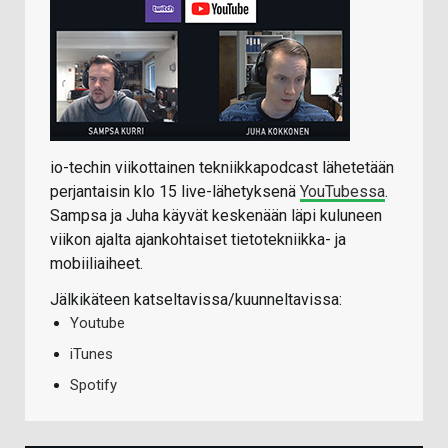
io-techin viikottainen tekniikkapodcast lähetetään
perjantaisin klo 15 live-lähetyksenä
YouTubessa
.
Sampsa ja Juha käyvät keskenään läpi kuluneen
viikon ajalta ajankohtaiset tietotekniikka- ja
mobiiliaiheet.
Jälkikäteen katseltavissa/kuunneltavissa:
Youtube
iTunes
Spotify