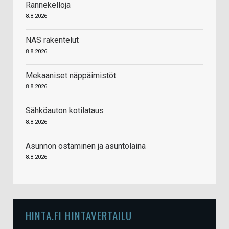
Rannekelloja
8.8.2026
NAS rakentelut
8.8.2026
Mekaaniset näppäimistöt
8.8.2026
Sähköauton kotilataus
8.8.2026
Asunnon ostaminen ja asuntolaina
8.8.2026
HINTA.FI HINTAVERTAILU