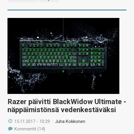
Razer päivitti BlackWidow Ultimate -
näppäimistönsä vedenkestäväksi
15.11.2017 - 10:29
/
Juha Kokkonen
Kommentit (14)