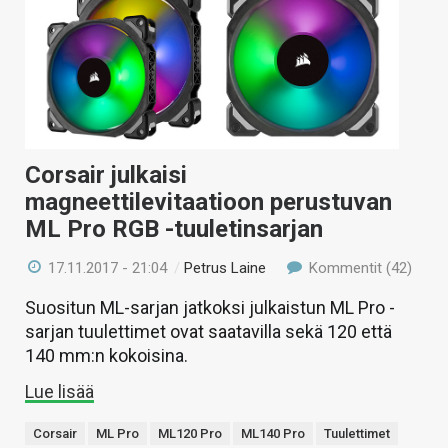
Corsair julkaisi
magneettilevitaatioon perustuvan
ML Pro RGB -tuuletinsarjan
17.11.2017 - 21:04
/
Petrus Laine
Kommentit (42)
Suositun ML-sarjan jatkoksi julkaistun ML Pro -
sarjan tuulettimet ovat saatavilla sekä 120 että
140 mm:n kokoisina.
Lue lisää
Corsair
ML Pro
ML120 Pro
ML140 Pro
Tuulettimet