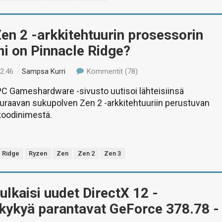
n 2 -arkkitehtuurin prosessorin
i on Pinnacle Ridge?
12:46
/
Sampsa Kurri
Kommentit (78)
PC Gameshardware -sivusto uutisoi lähteisiinsä
uraavan sukupolven Zen 2 -arkkitehtuuriin perustuvan
koodinimestä.
e Ridge
Ryzen
Zen
Zen 2
Zen 3
ulkaisi uudet DirectX 12 -
skykyä parantavat GeForce 378.78 -