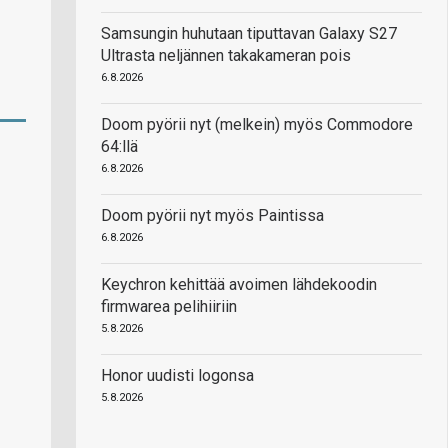
Samsungin huhutaan tiputtavan Galaxy S27
Ultrasta neljännen takakameran pois
6.8.2026
Doom pyörii nyt (melkein) myös Commodore
64:llä
6.8.2026
Doom pyörii nyt myös Paintissa
6.8.2026
Keychron kehittää avoimen lähdekoodin
firmwarea pelihiiriin
5.8.2026
Honor uudisti logonsa
5.8.2026