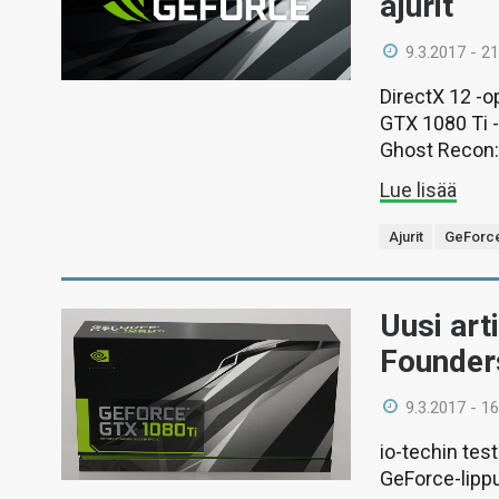
ajurit
9.3.2017 - 21
DirectX 12 -o
GTX 1080 Ti 
Ghost Recon: 
Lue lisää
Ajurit
GeForc
Uusi art
Founder
9.3.2017 - 16
io-techin te
GeForce-lippu