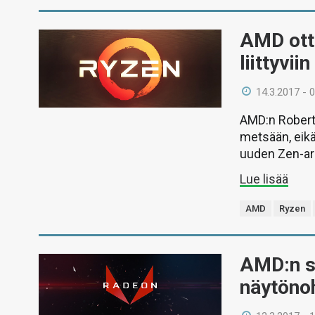
AMD ott
liittyvii
14.3.2017 - 
AMD:n Robert
metsään, eikä
uuden Zen-ar
Lue lisää
AMD
Ryzen
AMD:n s
näytönoh