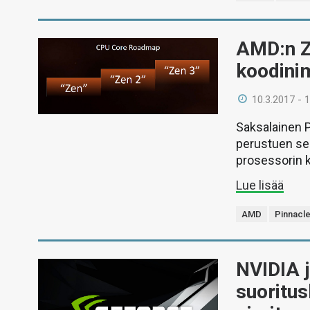
AMD:n Ze
koodinim
10.3.2017 - 
Saksalainen 
perustuen se
prosessorin 
Lue lisää
AMD
Pinnacl
NVIDIA j
suoritu