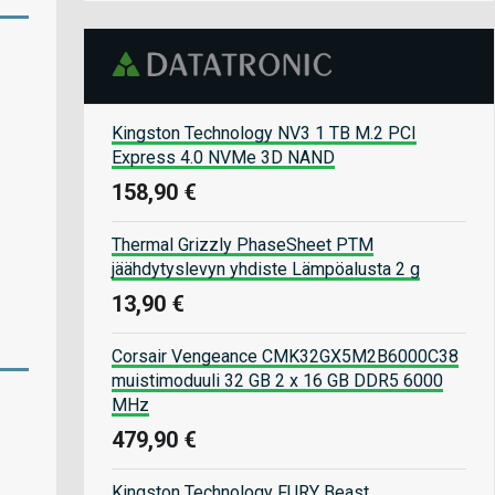
Kingston Technology NV3 1 TB M.2 PCI
Express 4.0 NVMe 3D NAND
158,90 €
Thermal Grizzly PhaseSheet PTM
jäähdytyslevyn yhdiste Lämpöalusta 2 g
13,90 €
Corsair Vengeance CMK32GX5M2B6000C38
muistimoduuli 32 GB 2 x 16 GB DDR5 6000
MHz
479,90 €
Kingston Technology FURY Beast