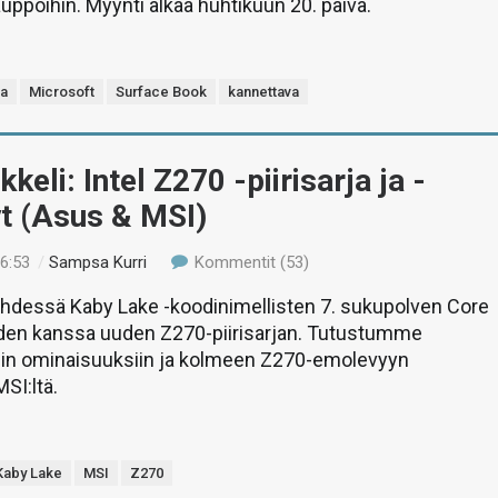
poihin. Myynti alkaa huhtikuun 20. päivä.
va
Microsoft
Surface Book
kannettava
kkeli: Intel Z270 -piirisarja ja -
t (Asus & MSI)
16:53
/
Sampsa Kurri
Kommentit (53)
i yhdessä Kaby Lake -koodinimellisten 7. sukupolven Core
den kanssa uuden Z270-piirisarjan. Tutustumme
siin ominaisuuksiin ja kolmeen Z270-emolevyyn
SI:ltä.
Kaby Lake
MSI
Z270