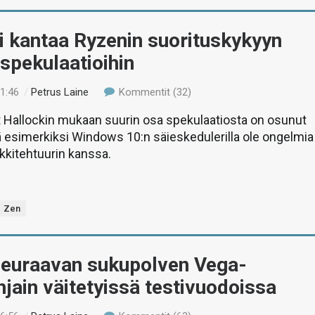
i kantaa Ryzenin suorituskykyyn
n spekulaatioihin
01:46
/
Petrus Laine
Kommentit (32)
 Hallockin mukaan suurin osa spekulaatiosta on osunut
 esimerkiksi Windows 10:n säieskedulerilla ole ongelmia
kkitehtuurin kanssa.
Zen
euraavan sukupolven Vega-
jain väitetyissä testivuodoissa