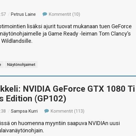
:57
/
Petrus Laine
Kommentit (10)
ptimointien lisäksi ajurit tuovat mukanaan tuen GeForce
-näytönohjaimelle ja Game Ready -leiman Tom Clancy’s
Wildlandsille.
e
Näytönohjaimet
ikkeli: NVIDIA GeForce GTX 1080 Ti
s Edition (GP102)
:38
/
Sampsa Kurri
Kommentit (113)
stissä on huomenna myyntiin saapuva NVIDIAn uusi
laivanäytönohjain.