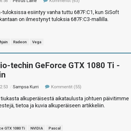
16:56
/
Petrus Laine
Kommentit (63)
uloksissa esiintyy vanha tuttu 687F:C1, kun SiSoft
kantaan on ilmestynyt tuloksia 687F:C3-mallilla.
hjain
Radeon
Vega
 io-techin GeForce GTX 1080 Ti -
in
22:53
/
Sampsa Kurri
Kommentit (55)
iukasta alkuperäisestä aikataulusta johtuen päivitimme
estejä, tietoa ja kuvia alkuperäiseen artikkeliin.
e GTX 1080 Ti
NVIDIA
Pascal