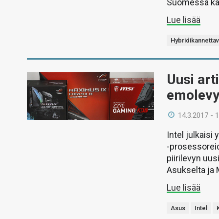
Suomessa kaup
Lue lisää
Hybridikannetta
Uusi arti
emolevy
14.3.2017 - 
Intel julkais
-prosessorei
piirilevyn uu
Asukselta ja M
Lue lisää
Asus
Intel