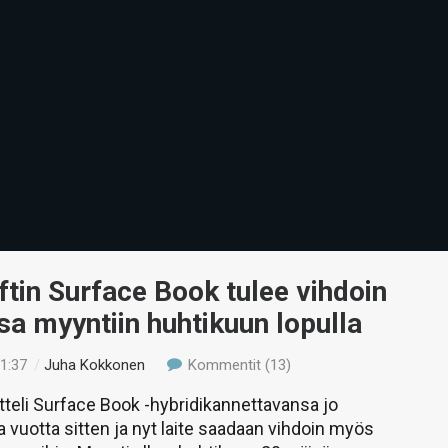
tin Surface Book tulee vihdoin
a myyntiin huhtikuun lopulla
11:37
/
Juha Kokkonen
Kommentit (13)
tteli Surface Book -hybridikannettavansa jo
a vuotta sitten ja nyt laite saadaan vihdoin myös