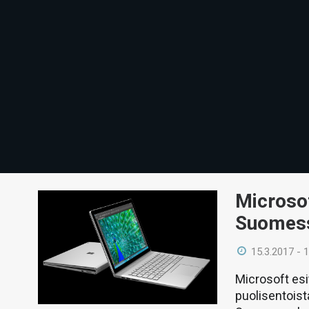
Microsof
Suomess
15.3.2017 - 
Microsoft esi
puolisentoist