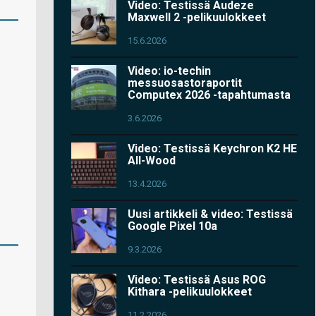
Video: Testissä Audeze
Maxwell 2 -pelikuulokkeet
15.6.2026
Video: io-techin
messuosastoraportit
Computex 2026 -tapahtumasta
3.6.2026
Video: Testissä Keychron K2 HE
All-Wood
13.4.2026
Uusi artikkeli & video: Testissä
Google Pixel 10a
9.3.2026
Video: Testissä Asus ROG
Kithara -pelikuulokkeet
11.2.2026