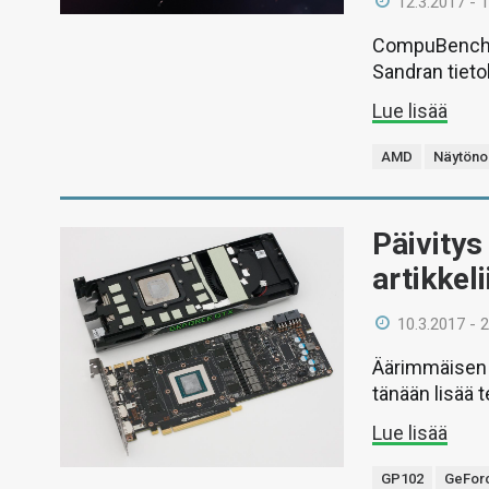
12.3.2017 - 
CompuBench-t
Sandran tieto
Lue lisää
AMD
Näytöno
Päivitys
artikkeli
10.3.2017 - 
Äärimmäisen t
tänään lisää t
Lue lisää
GP102
GeForc