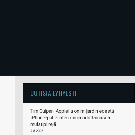
UUTISIA LYHYESTI
Tim Culpan: Applella on miljardin edestä
iPhone-puhelinten siruja odottamassa
muistipiirejä
7.8.2026