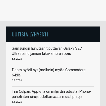
UUTISIA LYHYESTI
Samsungin huhutaan tiputtavan Galaxy S27
Ultrasta neljännen takakameran pois
8.8.2026
Doom pyörii nyt (melkein) myös Commodore
64:llä
8.8.2026
Tim Culpan: Applella on miljardin edestä iPhone-
puhelinten siruja odottamassa muistipiirejä
8.8.2026