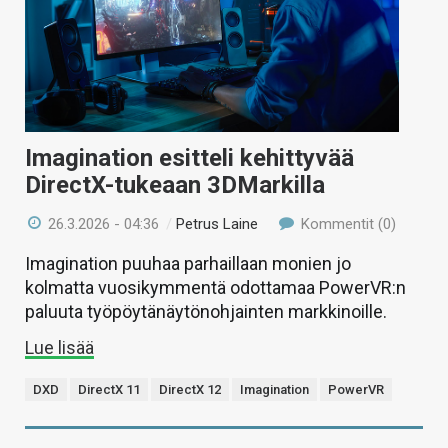
Imagination esitteli kehittyvää
DirectX-tukeaan 3DMarkilla
26.3.2026 - 04:36
/
Petrus Laine
Kommentit (0)
Imagination puuhaa parhaillaan monien jo
kolmatta vuosikymmentä odottamaa PowerVR:n
paluuta työpöytänäytönohjainten markkinoille.
Lue lisää
DXD
DirectX 11
DirectX 12
Imagination
PowerVR