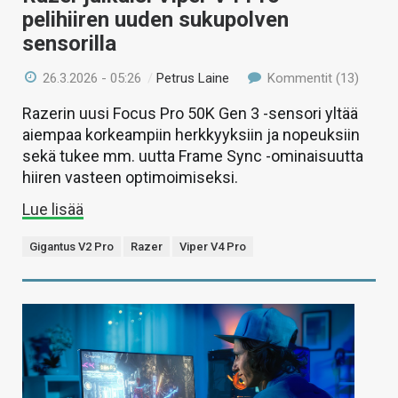
pelihiiren uuden sukupolven
sensorilla
26.3.2026 - 05:26
/
Petrus Laine
Kommentit (13)
Razerin uusi Focus Pro 50K Gen 3 -sensori yltää
aiempaa korkeampiin herkkyyksiin ja nopeuksiin
sekä tukee mm. uutta Frame Sync -ominaisuutta
hiiren vasteen optimoimiseksi.
Lue lisää
Gigantus V2 Pro
Razer
Viper V4 Pro