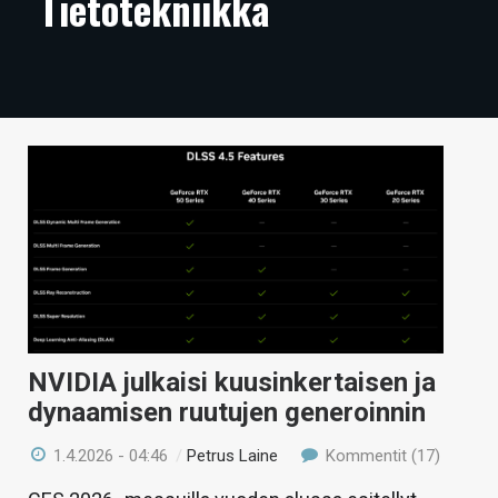
Tietotekniikka
ARTIKKELIT
VIDEOT
TECHBBS
TIETOA
HINTA.FI
KAUPPA
VAIHDA TEEMA
NVIDIA julkaisi kuusinkertaisen ja
dynaamisen ruutujen generoinnin
HAKU
1.4.2026 - 04:46
/
Petrus Laine
Kommentit (17)