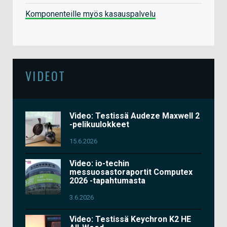
Komponenteille myös kasauspalvelu
VIDEOT
Video: Testissä Audeze Maxwell 2
-pelikuulokkeet
15.6.2026
Video: io-techin
messuosastoraportit Computex
2026 -tapahtumasta
3.6.2026
Video: Testissä Keychron K2 HE