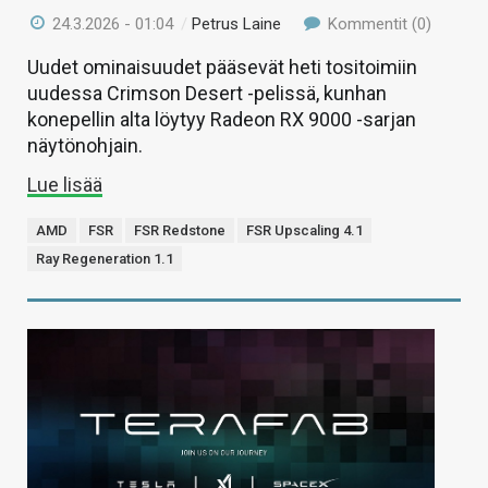
24.3.2026 - 01:04
/
Petrus Laine
Kommentit (0)
Uudet ominaisuudet pääsevät heti tositoimiin
uudessa Crimson Desert -pelissä, kunhan
konepellin alta löytyy Radeon RX 9000 -sarjan
näytönohjain.
Lue lisää
AMD
FSR
FSR Redstone
FSR Upscaling 4.1
Ray Regeneration 1.1