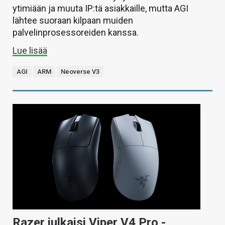
ytimiään ja muuta IP:tä asiakkaille, mutta AGI
lähtee suoraan kilpaan muiden
palvelinprosessoreiden kanssa.
Lue lisää
AGI
ARM
Neoverse V3
Razer julkaisi Viper V4 Pro -