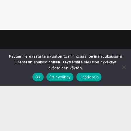
© S&J Media Oy
Käytämme evästeitä sivuston toiminnoissa, ominaisuuksissa ja
liikenteen analysoinnissa. Käyttämällä sivustoa hyväksyt
evästeiden käytön.
Ok
En hyväksy
Lisätietoja
;