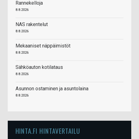
Rannekelloja
8.8.2026
NAS rakentelut
8.8.2026
Mekaaniset näppäimistöt
8.8.2026
Sähköauton kotilataus
8.8.2026
Asunnon ostaminen ja asuntolaina
8.8.2026
HINTA.FI HINTAVERTAILU