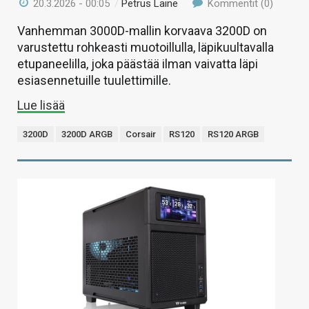
20.3.2026 - 00:05
/
Petrus Laine
Kommentit (0)
Vanhemman 3000D-mallin korvaava 3200D on
varustettu rohkeasti muotoillulla, läpikuultavalla
etupaneelilla, joka päästää ilman vaivatta läpi
esiasennetuille tuulettimille.
Lue lisää
3200D
3200D ARGB
Corsair
RS120
RS120 ARGB