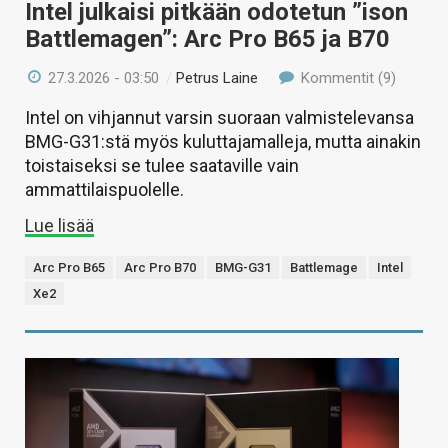
Intel julkaisi pitkään odotetun ”ison
Battlemagen”: Arc Pro B65 ja B70
27.3.2026 - 03:50
/
Petrus Laine
Kommentit (9)
Intel on vihjannut varsin suoraan valmistelevansa
BMG-G31:stä myös kuluttajamalleja, mutta ainakin
toistaiseksi se tulee saataville vain
ammattilaispuolelle.
Lue lisää
Arc Pro B65
Arc Pro B70
BMG-G31
Battlemage
Intel
Xe2