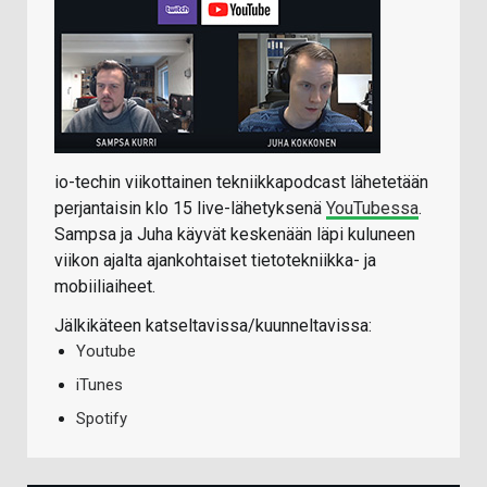
io-techin viikottainen tekniikkapodcast lähetetään
perjantaisin klo 15 live-lähetyksenä
YouTubessa
.
Sampsa ja Juha käyvät keskenään läpi kuluneen
viikon ajalta ajankohtaiset tietotekniikka- ja
mobiiliaiheet.
Jälkikäteen katseltavissa/kuunneltavissa:
Youtube
iTunes
Spotify