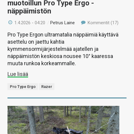
muotoillun Pro Type Ergo -
näppäimistön
1.4.2026 - 04:20
/
Petrus Laine
Kommentit (17)
Pro Type Ergon ultramatalia näppäimiä käyttävä
asettelu on jaettu kahtia
kymmensormijärjestelmää ajatellen ja
näppäimistön keskiosa nousee 10° kaaressa
muuta runkoa korkeammalle.
Lue lisää
Pro Type Ergo
Razer