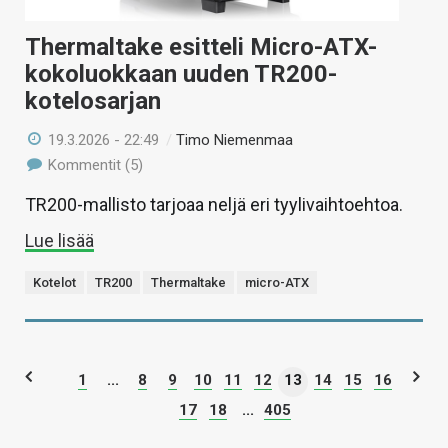
Thermaltake esitteli Micro-ATX-
kokoluokkaan uuden TR200-
kotelosarjan
19.3.2026 - 22:49
/
Timo Niemenmaa
Kommentit (5)
TR200-mallisto tarjoaa neljä eri tyylivaihtoehtoa.
Lue lisää
Kotelot
TR200
Thermaltake
micro-ATX
1
...
8
9
10
11
12
13
14
15
16
17
18
...
405