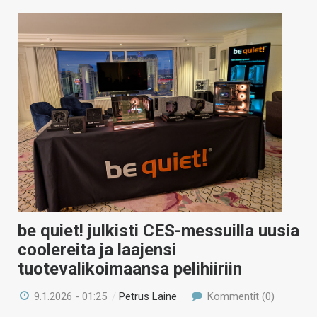
be quiet! julkisti CES-messuilla uusia
coolereita ja laajensi
tuotevalikoimaansa pelihiiriin
9.1.2026 - 01:25
/
Petrus Laine
Kommentit (0)