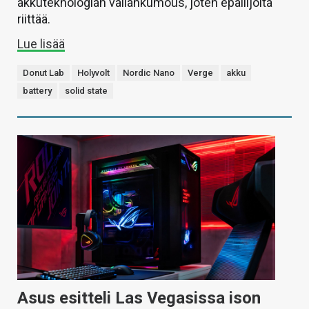
akkuteknologian vallankumous, joten epäilijöitä
riittää.
Lue lisää
Donut Lab
Holyvolt
Nordic Nano
Verge
akku
battery
solid state
Asus esitteli Las Vegasissa ison