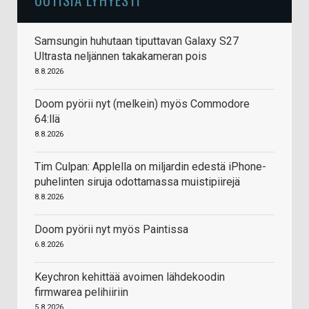
Samsungin huhutaan tiputtavan Galaxy S27
Ultrasta neljännen takakameran pois
8.8.2026
Doom pyörii nyt (melkein) myös Commodore
64:llä
8.8.2026
Tim Culpan: Applella on miljardin edestä iPhone-
puhelinten siruja odottamassa muistipiirejä
8.8.2026
Doom pyörii nyt myös Paintissa
6.8.2026
Keychron kehittää avoimen lähdekoodin
firmwarea pelihiiriin
5.8.2026