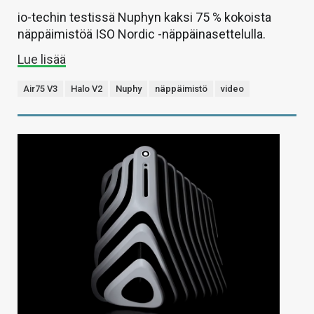
io-techin testissä Nuphyn kaksi 75 % kokoista
näppäimistöä ISO Nordic -näppäinasettelulla.
Lue lisää
Air75 V3
Halo V2
Nuphy
näppäimistö
video