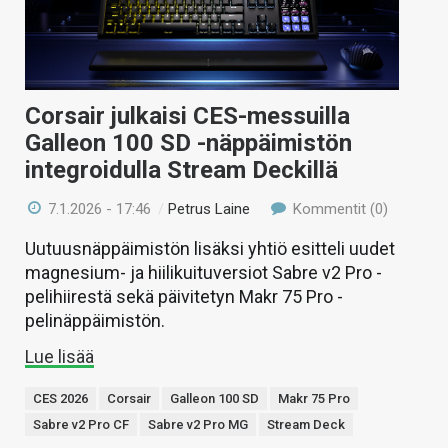
Corsair julkaisi CES-messuilla
Galleon 100 SD -näppäimistön
integroidulla Stream Deckillä
7.1.2026 - 17:46
/
Petrus Laine
Kommentit (0)
Uutuusnäppäimistön lisäksi yhtiö esitteli uudet
magnesium- ja hiilikuituversiot Sabre v2 Pro -
pelihiirestä sekä päivitetyn Makr 75 Pro -
pelinäppäimistön.
Lue lisää
CES 2026
Corsair
Galleon 100 SD
Makr 75 Pro
Sabre v2 Pro CF
Sabre v2 Pro MG
Stream Deck