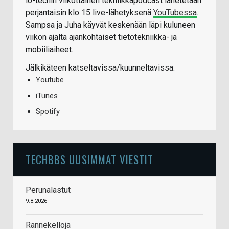
io-techin viikottainen tekniikkapodcast lähetetään
perjantaisin klo 15 live-lähetyksenä
YouTubessa
.
Sampsa ja Juha käyvät keskenään läpi kuluneen
viikon ajalta ajankohtaiset tietotekniikka- ja
mobiiliaiheet.
Jälkikäteen katseltavissa/kuunneltavissa:
Youtube
iTunes
Spotify
TECHBBS UUSIMMAT VIESTIT
Perunalastut
9.8.2026
Rannekelloja