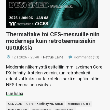
Thermaltake toi CES-messuille niin
moderneja kuin retroteemaisiakin
uutuuksia
12.1.2026 - 23:48
/
Petrus Laine
Kommentit (13)
Modernia näkemystä esiteltiin mm. avoimen Core
PX Infinity -kotelon voimin, kun retrohenkeä
edustivat kaksi uutta koteloa sekä näppäimistön
NES-teemainen väritys.
Lue lisää
CES 2026
Core PX Infinity WS ARGB
Minecube Ultra