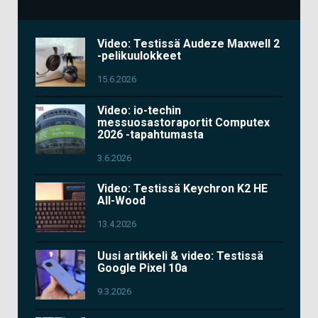
Video: Testissä Audeze Maxwell 2
-pelikuulokkeet
15.6.2026
Video: io-techin
messuosastoraportit Computex
2026 -tapahtumasta
3.6.2026
Video: Testissä Keychron K2 HE
All-Wood
13.4.2026
Uusi artikkeli & video: Testissä
Google Pixel 10a
9.3.2026