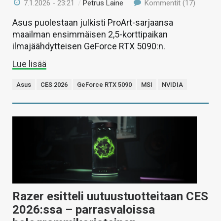
7.1.2026 - 23:21
/
Petrus Laine
Kommentit (17)
Asus puolestaan julkisti ProArt-sarjaansa
maailman ensimmäisen 2,5-korttipaikan
ilmajäähdytteisen GeForce RTX 5090:n.
Lue lisää
Asus
CES 2026
GeForce RTX 5090
MSI
NVIDIA
Razer esitteli uutuustuotteitaan CES
2026:ssa – parrasvaloissa