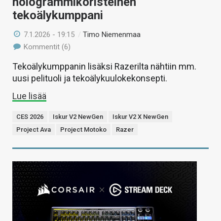
hologrammikoristeinen
tekoälykumppani
7.1.2026 - 19:15
/
Timo Niemenmaa
Kommentit (6)
Tekoälykumppanin lisäksi Razerilta nähtiin mm.
uusi pelituoli ja tekoälykuulokekonsepti.
Lue lisää
CES 2026
Iskur V2 NewGen
Iskur V2 X NewGen
Project Ava
Project Motoko
Razer