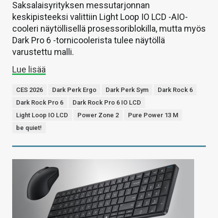
Saksalaisyrityksen messutarjonnan
keskipisteeksi valittiin Light Loop IO LCD -AIO-
cooleri näytöllisellä prosessoriblokilla, mutta myös
Dark Pro 6 -tornicoolerista tulee näytöllä
varustettu malli.
Lue lisää
CES 2026
Dark Perk Ergo
Dark Perk Sym
Dark Rock 6
Dark Rock Pro 6
Dark Rock Pro 6 IO LCD
Light Loop IO LCD
Power Zone 2
Pure Power 13 M
be quiet!