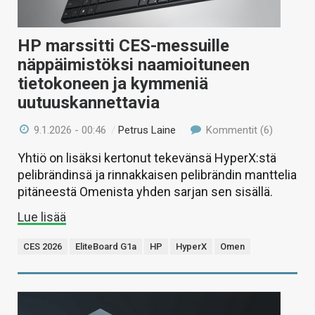
HP marssitti CES-messuille
näppäimistöksi naamioituneen
tietokoneen ja kymmeniä
uutuuskannettavia
9.1.2026 - 00:46
/
Petrus Laine
Kommentit (6)
Yhtiö on lisäksi kertonut tekevänsä HyperX:stä
pelibrändinsä ja rinnakkaisen pelibrändin manttelia
pitäneestä Omenista yhden sarjan sen sisällä.
Lue lisää
CES 2026
EliteBoard G1a
HP
HyperX
Omen