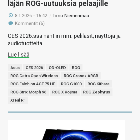
läjän ROG-uutuuksia pelaajille
8.1.2026 - 16:42
/
Timo Niemenmaa
Kommentit (6)
CES 2026:ssa nähtiin mm. pelilasit, näyttöjä ja
audiotuotteita.
Lue lisää
Asus
CES 2026
QD-OLED
ROG
ROG Cetra Open Wireless
ROG Cronox ARGB
ROG Falchion ACE 75 HE
ROG G1000
ROG Kithara
ROG Strix Morph 96
ROG X Kojima
ROG Zephyrus
Xreal R1