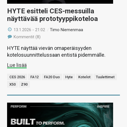
HYTE esitteli CES-messuilla
näyttävää prototyyppikoteloa
13.1.2026 - 21:02
/
Timo Niemenmaa
Kommentit (8)
HYTE näyttää vievän omaperäisyyden
kotelosuunnittelussaan entistä pidemmälle.
Lue lisää
CES 2026
FA12
FA20 Duo
Hyte
Kotelot
Tuulettimet
X50
Z90