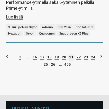
Performance-ytimellä sekä 6-ytiminen pelkillä
Prime-ytimillä.
Lue lisää
3. sukupolven Oryon
Adreno
CES 2026
Copilot+ PC
Hexagon
Oryon
Qualcomm
Snapdragon X2 Plus
1
...
16
17
18
19
20
21
22
23
24
25
26
...
405
UUTISIA LYHYESTI