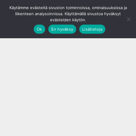
© S&J Media Oy
Käytämme evästeitä sivuston toiminnoissa, ominaisuuksissa ja
liikenteen analysoinnissa. Käyttämällä sivustoa hyväksyt
evästeiden käytön.
Ok
En hyväksy
Lisätietoja
;