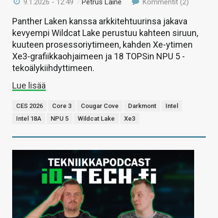
9.1.2026 - 12:49
/
Petrus Laine
Kommentit (2)
Panther Laken kanssa arkkitehtuurinsa jakava
kevyempi Wildcat Lake perustuu kahteen siruun,
kuuteen prosessoriytimeen, kahden Xe-ytimen
Xe3-grafiikkaohjaimeen ja 18 TOPSin NPU 5 -
tekoälykiihdyttimeen.
Lue lisää
CES 2026
Core 3
Cougar Cove
Darkmont
Intel
Intel 18A
NPU 5
Wildcat Lake
Xe3