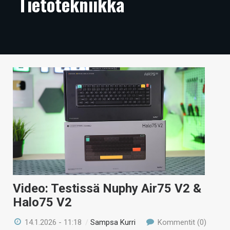
Tietotekniikka
ARTIKKELIT
VIDEOT
TECHBBS
TIETOA
HINTA.FI
KAUPPA
VAIHDA TEEMA
Video: Testissä Nuphy Air75 V2 &
HAKU
Halo75 V2
14.1.2026 - 11:18
/
Sampsa Kurri
Kommentit (0)